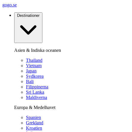
gogo.se
Destinationer
Asien & Indiska oceanen
Thailand
Vietnam
Japan
Sydkorea
Bali
Filippinerna
Sri Lanka
Maldiverna
Europa & Medelhavet
Spanien
Grekland
Kroatien