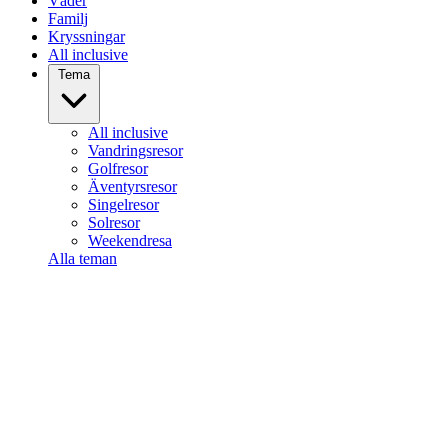
Väder
Familj
Kryssningar
All inclusive
Tema
All inclusive
Vandringsresor
Golfresor
Äventyrsresor
Singelresor
Solresor
Weekendresa
Alla teman