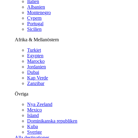
Italien
Albanien
Montenegro
Cypern
Portugal
Sicilien
Afrika & Mellanöstern
Turkiet
Egypten
Marocko
Jordanien
Dubai
Kap Verde
Zanzibar
Övriga
Nya Zeeland
Mexico
Island
Dominikanska republiken
Kuba
Sverige
Alla destinationer