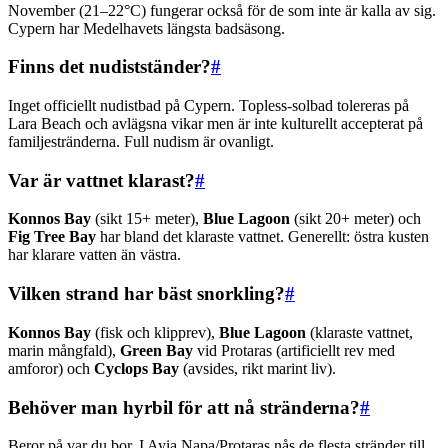
November (21–22°C) fungerar också för de som inte är kalla av sig.
Cypern har Medelhavets längsta badsäsong.
Finns det nudistständer?
#
Inget officiellt nudistbad på Cypern. Topless-solbad tolereras på
Lara Beach och avlägsna vikar men är inte kulturellt accepterat på
familjestränderna. Full nudism är ovanligt.
Var är vattnet klarast?
#
Konnos Bay
(sikt 15+ meter),
Blue Lagoon
(sikt 20+ meter) och
Fig Tree Bay
har bland det klaraste vattnet. Generellt: östra kusten
har klarare vatten än västra.
Vilken strand har bäst snorkling?
#
Konnos Bay
(fisk och klipprev),
Blue Lagoon
(klaraste vattnet,
marin mångfald),
Green Bay
vid Protaras (artificiellt rev med
amforor) och
Cyclops Bay
(avsides, rikt marint liv).
Behöver man hyrbil för att nå stränderna?
#
Beror på var du bor. I Ayia Napa/Protaras nås de flesta stränder till