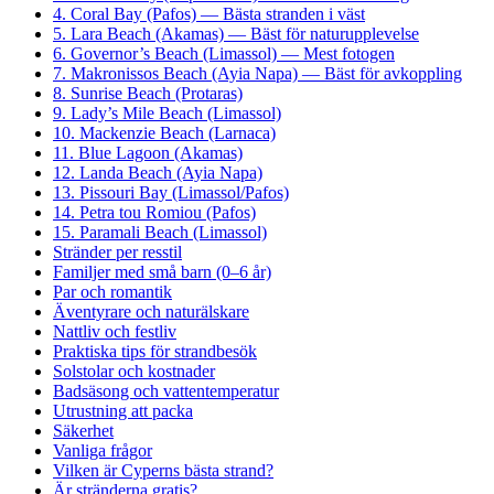
4. Coral Bay (Pafos) — Bästa stranden i väst
5. Lara Beach (Akamas) — Bäst för naturupplevelse
6. Governor’s Beach (Limassol) — Mest fotogen
7. Makronissos Beach (Ayia Napa) — Bäst för avkoppling
8. Sunrise Beach (Protaras)
9. Lady’s Mile Beach (Limassol)
10. Mackenzie Beach (Larnaca)
11. Blue Lagoon (Akamas)
12. Landa Beach (Ayia Napa)
13. Pissouri Bay (Limassol/Pafos)
14. Petra tou Romiou (Pafos)
15. Paramali Beach (Limassol)
Stränder per resstil
Familjer med små barn (0–6 år)
Par och romantik
Äventyrare och naturälskare
Nattliv och festliv
Praktiska tips för strandbesök
Solstolar och kostnader
Badsäsong och vattentemperatur
Utrustning att packa
Säkerhet
Vanliga frågor
Vilken är Cyperns bästa strand?
Är stränderna gratis?