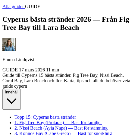
Alla guider
GUIDE
Cyperns bästa stränder 2026 — Från Fig
Tree Bay till Lara Beach
Emma Lindqvist
GUIDE
17 mars 2026
11 min
Guide till Cyperns 15 bästa stränder. Fig Tree Bay, Nissi Beach,
Coral Bay, Lara Beach och fler. Karta, tips och allt du behöver veta.
guide
cypern
Innehåll
Topp 15: Cyperns bästa stränder
1. Fig Tree Bay (Protaras) — Bäst för familjer
2. Nissi Beach (Ayia Napa) — Bäst för stämning
3. Konnos Bay (Cape Greco) — Bäst för snorkling