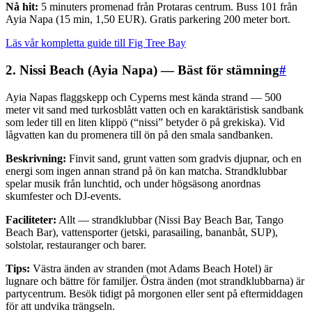
Nå hit:
5 minuters promenad från Protaras centrum. Buss 101 från
Ayia Napa (15 min, 1,50 EUR). Gratis parkering 200 meter bort.
Läs vår kompletta guide till Fig Tree Bay
2. Nissi Beach (Ayia Napa) — Bäst för stämning
#
Ayia Napas flaggskepp och Cyperns mest kända strand — 500
meter vit sand med turkosblått vatten och en karaktäristisk sandbank
som leder till en liten klippö (“nissi” betyder ö på grekiska). Vid
lågvatten kan du promenera till ön på den smala sandbanken.
Beskrivning:
Finvit sand, grunt vatten som gradvis djupnar, och en
energi som ingen annan strand på ön kan matcha. Strandklubbar
spelar musik från lunchtid, och under högsäsong anordnas
skumfester och DJ-events.
Faciliteter:
Allt — strandklubbar (Nissi Bay Beach Bar, Tango
Beach Bar), vattensporter (jetski, parasailing, bananbåt, SUP),
solstolar, restauranger och barer.
Tips:
Västra änden av stranden (mot Adams Beach Hotel) är
lugnare och bättre för familjer. Östra änden (mot strandklubbarna) är
partycentrum. Besök tidigt på morgonen eller sent på eftermiddagen
för att undvika trängseln.