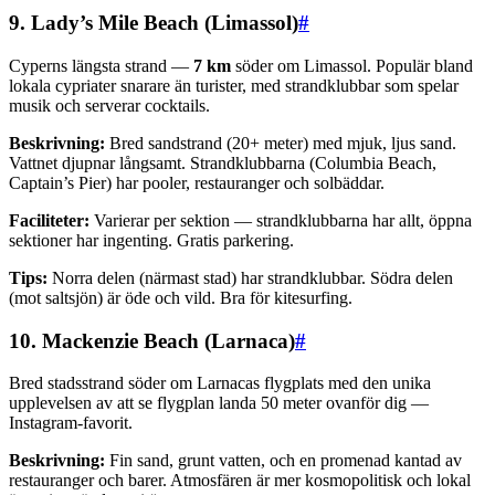
9. Lady’s Mile Beach (Limassol)
#
Cyperns längsta strand —
7 km
söder om Limassol. Populär bland
lokala cypriater snarare än turister, med strandklubbar som spelar
musik och serverar cocktails.
Beskrivning:
Bred sandstrand (20+ meter) med mjuk, ljus sand.
Vattnet djupnar långsamt. Strandklubbarna (Columbia Beach,
Captain’s Pier) har pooler, restauranger och solbäddar.
Faciliteter:
Varierar per sektion — strandklubbarna har allt, öppna
sektioner har ingenting. Gratis parkering.
Tips:
Norra delen (närmast stad) har strandklubbar. Södra delen
(mot saltsjön) är öde och vild. Bra för kitesurfing.
10. Mackenzie Beach (Larnaca)
#
Bred stadsstrand söder om Larnacas flygplats med den unika
upplevelsen av att se flygplan landa 50 meter ovanför dig —
Instagram-favorit.
Beskrivning:
Fin sand, grunt vatten, och en promenad kantad av
restauranger och barer. Atmosfären är mer kosmopolitisk och lokal