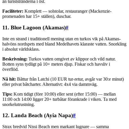
än turiststränderna i öst.
Faciliteter:
Komplett — solstolar, restauranger (Mackenzie-
promenaden har 15+ ställen), duschar.
11. Blue Lagoon (Akamas)
#
Inte en strand i traditionell mening utan en turkos vik på Akamas-
halvöns nordspets med bland Medelhavets klaraste vatten. Snorkling
i absolut världsklass.
Beskrivning:
Turkos vatten omgivet av klippor och vild natur.
Botten syns tydligt på 10+ meters djup. Fiskar och havsliv i
överflöd.
Nå hit:
Båttur från Latchi (10 EUR tur-retur, avgår var 30:e minut)
eller privat båtcharter. Alternativt: 4x4 via dammväg.
Tips:
Kom tidigt (före 10:00) eller sent (efter 15:00) — mellan
11:00 och 14:00 ligger 20+ turbåtar förankrade i viken. Ta med
snorkelutrustning.
12. Landa Beach (Ayia Napa)
#
Strax bredvid Nissi Beach men markant lugnare — samma