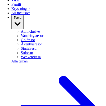
Väder
Familj
Kryssningar
All inclusive
Tema
All inclusive
Vandringsresor
Golfresor
Äventyrsresor
Singelresor
Solresor
Weekendresa
Alla teman