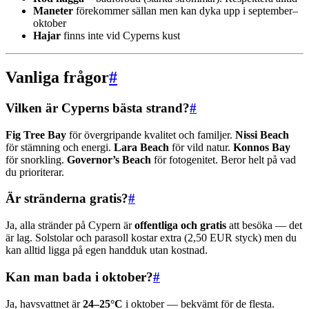
Maneter
förekommer sällan men kan dyka upp i september–
oktober
Hajar
finns inte vid Cyperns kust
Vanliga frågor
#
Vilken är Cyperns bästa strand?
#
Fig Tree Bay
för övergripande kvalitet och familjer.
Nissi Beach
för stämning och energi.
Lara Beach
för vild natur.
Konnos Bay
för snorkling.
Governor’s Beach
för fotogenitet. Beror helt på vad
du prioriterar.
Är stränderna gratis?
#
Ja, alla stränder på Cypern är
offentliga och gratis
att besöka — det
är lag. Solstolar och parasoll kostar extra (2,50 EUR styck) men du
kan alltid ligga på egen handduk utan kostnad.
Kan man bada i oktober?
#
Ja, havsvattnet är
24–25°C
i oktober — bekvämt för de flesta.