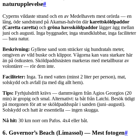
naturupplevelse
#
Cyperns vildaste strand och en av Medelhavets mest orörda — en
lång, öde sandstrand på Akamas-halvön där
karettsköldpaddor
(Caretta caretta)
och
gröna havssköldpaddor
lägger ägg mellan
juni och augusti. Inga byggnader, inga strandklubbar, inga faciliteter
— bara natur.
Beskrivning:
Gyllene sand som sträcker sig hundratals meter,
omgiven av vild buske och klippor. Vågorna kan vara starkare här
än på östkusten. Sköldpaddsnästen markeras med metallburar av
volontärer — rör dem inte.
Faciliteter:
Inga. Ta med vatten (minst 2 liter per person), mat,
solskydd och avfall (ta med dig allt hem).
Tips:
Fyrhjulsdrift krävs — dammvägen från Agios Georgios (20
min) är gropig och smal. Alternativt: ta båt från Latchi. Besök tidigt
på morgonen för att se sköldpaddsspår i sanden (juni–augusti).
Solskydd och hatt är essentiella — ingen skugga.
Nå hit:
30 km norr om Pafos. 4x4 eller båt.
6. Governor’s Beach (Limassol) — Mest fotogen
#