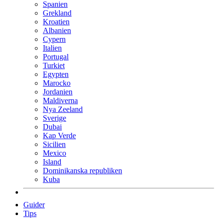
Spanien
Grekland
Kroatien
Albanien
Cypern
Italien
Portugal
Turkiet
Egypten
Marocko
Jordanien
Maldiverna
Nya Zeeland
Sverige
Dubai
Kap Verde
Sicilien
Mexico
Island
Dominikanska republiken
Kuba
Guider
Tips