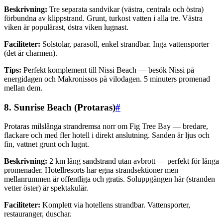
Beskrivning:
Tre separata sandvikar (västra, centrala och östra)
förbundna av klippstrand. Grunt, turkost vatten i alla tre. Västra
viken är populärast, östra viken lugnast.
Faciliteter:
Solstolar, parasoll, enkel strandbar. Inga vattensporter
(det är charmen).
Tips:
Perfekt komplement till Nissi Beach — besök Nissi på
energidagen och Makronissos på vilodagen. 5 minuters promenad
mellan dem.
8. Sunrise Beach (Protaras)
#
Protaras milslånga strandremsa norr om Fig Tree Bay — bredare,
flackare och med fler hotell i direkt anslutning. Sanden är ljus och
fin, vattnet grunt och lugnt.
Beskrivning:
2 km lång sandstrand utan avbrott — perfekt för långa
promenader. Hotellresorts har egna strandsektioner men
mellanrummen är offentliga och gratis. Soluppgången här (stranden
vetter öster) är spektakulär.
Faciliteter:
Komplett via hotellens strandbar. Vattensporter,
restauranger, duschar.