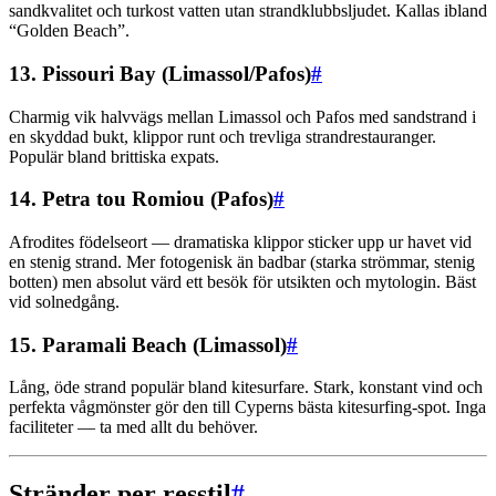
sandkvalitet och turkost vatten utan strandklubbsljudet. Kallas ibland
“Golden Beach”.
13. Pissouri Bay (Limassol/Pafos)
#
Charmig vik halvvägs mellan Limassol och Pafos med sandstrand i
en skyddad bukt, klippor runt och trevliga strandrestauranger.
Populär bland brittiska expats.
14. Petra tou Romiou (Pafos)
#
Afrodites födelseort — dramatiska klippor sticker upp ur havet vid
en stenig strand. Mer fotogenisk än badbar (starka strömmar, stenig
botten) men absolut värd ett besök för utsikten och mytologin. Bäst
vid solnedgång.
15. Paramali Beach (Limassol)
#
Lång, öde strand populär bland kitesurfare. Stark, konstant vind och
perfekta vågmönster gör den till Cyperns bästa kitesurfing-spot. Inga
faciliteter — ta med allt du behöver.
Stränder per resstil
#