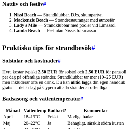
Nattliv och festliv
#
Nissi Beach
— Strandklubbar, DJ:s, skumpartyn
Mackenzie Beach
— Strandrestauranger med atmosfär
Lady’s Mile
— Strandklubbar med pooler vid Limassol
Landa Beach
— Fest utan Nissis folkmassor
Praktiska tips för strandbesök
#
Solstolar och kostnader
#
Hyra kostar typiskt
2,50 EUR
för solstol och
2,50 EUR
för parasoll
per dag på offentliga stränder. Strandklubbar tar mer (10–25 EUR)
men inkluderar ofta en drink. Du kan
alltid
lägga din egen handduk
gratis — det är lag på Cypern att alla stränder är offentliga.
Badsäsong och vattentemperatur
#
Månad
Vattentemp
Badbart?
Kommentar
April
18–19°C
Friskt
Modiga badar
Maj
20–22°C
Ja
Behagligt, särskilt södra kusten