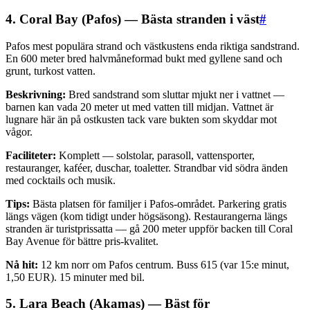
4. Coral Bay (Pafos) — Bästa stranden i väst
#
Pafos mest populära strand och västkustens enda riktiga sandstrand.
En 600 meter bred halvmåneformad bukt med gyllene sand och
grunt, turkost vatten.
Beskrivning:
Bred sandstrand som sluttar mjukt ner i vattnet —
barnen kan vada 20 meter ut med vatten till midjan. Vattnet är
lugnare här än på ostkusten tack vare bukten som skyddar mot
vågor.
Faciliteter:
Komplett — solstolar, parasoll, vattensporter,
restauranger, kaféer, duschar, toaletter. Strandbar vid södra änden
med cocktails och musik.
Tips:
Bästa platsen för familjer i Pafos-området. Parkering gratis
längs vägen (kom tidigt under högsäsong). Restaurangerna längs
stranden är turistprissatta — gå 200 meter uppför backen till Coral
Bay Avenue för bättre pris-kvalitet.
Nå hit:
12 km norr om Pafos centrum. Buss 615 (var 15:e minut,
1,50 EUR). 15 minuter med bil.
5. Lara Beach (Akamas) — Bäst för