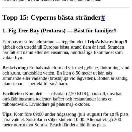
Topp 15: Cyperns bästa stränder
#
1. Fig Tree Bay (Protaras) — Bäst för familjer
#
Europas mest hyllade strand — regelbundet i
TripAdvisors topp 5
globalt och utsedd till Europas bästa strand flera år i rad. Stranden
har fått sitt namn efter det ensamma, hundraåriga fikonträdet som
vaktar byn.
Beskrivning:
En halvmåneformad vik med gyllene, finkorning sand
och grunt, turkosblått vatten. En liten ö 50 meter ut kan nås
simmande eller vadande (bröstdjupt vid lågvatten). Botten är sandig
utan stenar — perfekt för små barn.
Faciliteter:
Komplett — solstolar (2,50 EUR), parasoll, duschar,
omklädningsrum, toaletter, kaféer och restauranger längs en
träboardwalk. Livräddare på plats maj–oktober.
Tips:
Kom före 09:00 under högsäsong (juli–augusti) för att få plats
nära vattnet. Solstolarna säljer slut vid 10:00. Alternativt: gå 200
meter norrut mot Sunrise Beach där det alltid finns plats.