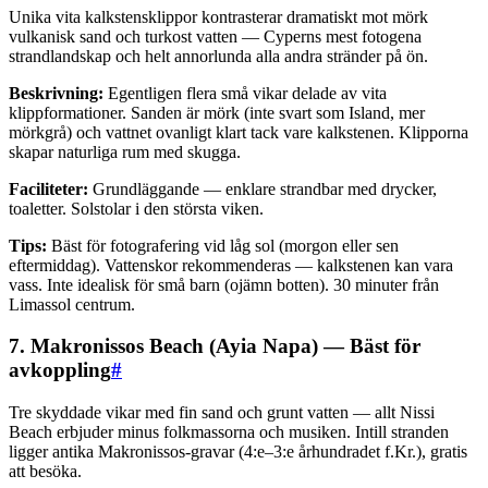
Unika vita kalkstensklippor kontrasterar dramatiskt mot mörk
vulkanisk sand och turkost vatten — Cyperns mest fotogena
strandlandskap och helt annorlunda alla andra stränder på ön.
Beskrivning:
Egentligen flera små vikar delade av vita
klippformationer. Sanden är mörk (inte svart som Island, mer
mörkgrå) och vattnet ovanligt klart tack vare kalkstenen. Klipporna
skapar naturliga rum med skugga.
Faciliteter:
Grundläggande — enklare strandbar med drycker,
toaletter. Solstolar i den största viken.
Tips:
Bäst för fotografering vid låg sol (morgon eller sen
eftermiddag). Vattenskor rekommenderas — kalkstenen kan vara
vass. Inte idealisk för små barn (ojämn botten). 30 minuter från
Limassol centrum.
7. Makronissos Beach (Ayia Napa) — Bäst för
avkoppling
#
Tre skyddade vikar med fin sand och grunt vatten — allt Nissi
Beach erbjuder minus folkmassorna och musiken. Intill stranden
ligger antika Makronissos-gravar (4:e–3:e århundradet f.Kr.), gratis
att besöka.