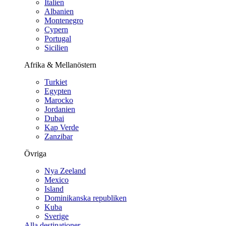
Italien
Albanien
Montenegro
Cypern
Portugal
Sicilien
Afrika & Mellanöstern
Turkiet
Egypten
Marocko
Jordanien
Dubai
Kap Verde
Zanzibar
Övriga
Nya Zeeland
Mexico
Island
Dominikanska republiken
Kuba
Sverige
Alla destinationer