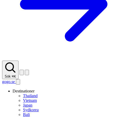
Sök
⌘K
gogo.se
Destinationer
Thailand
Vietnam
Japan
Sydkorea
Bali