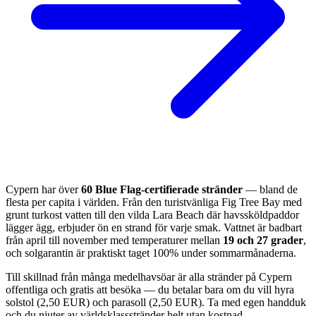
Cypern har över
60 Blue Flag-certifierade stränder
— bland de
flesta per capita i världen. Från den turistvänliga Fig Tree Bay med
grunt turkost vatten till den vilda Lara Beach där havssköldpaddor
lägger ägg, erbjuder ön en strand för varje smak. Vattnet är badbart
från april till november med temperaturer mellan
19 och 27 grader
,
och solgarantin är praktiskt taget 100% under sommarmånaderna.
Till skillnad från många medelhavsöar är alla stränder på Cypern
offentliga och gratis att besöka — du betalar bara om du vill hyra
solstol (2,50 EUR) och parasoll (2,50 EUR). Ta med egen handduk
och du njuter av världsklassstränder helt utan kostnad.