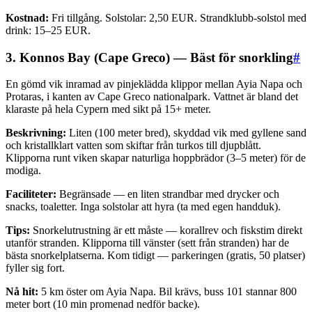
Kostnad:
Fri tillgång. Solstolar: 2,50 EUR. Strandklubb-solstol med
drink: 15–25 EUR.
3. Konnos Bay (Cape Greco) — Bäst för snorkling
#
En gömd vik inramad av pinjeklädda klippor mellan Ayia Napa och
Protaras, i kanten av Cape Greco nationalpark. Vattnet är bland det
klaraste på hela Cypern med sikt på 15+ meter.
Beskrivning:
Liten (100 meter bred), skyddad vik med gyllene sand
och kristallklart vatten som skiftar från turkos till djupblått.
Klipporna runt viken skapar naturliga hoppbrädor (3–5 meter) för de
modiga.
Faciliteter:
Begränsade — en liten strandbar med drycker och
snacks, toaletter. Inga solstolar att hyra (ta med egen handduk).
Tips:
Snorkelutrustning är ett måste — korallrev och fiskstim direkt
utanför stranden. Klipporna till vänster (sett från stranden) har de
bästa snorkelplatserna. Kom tidigt — parkeringen (gratis, 50 platser)
fyller sig fort.
Nå hit:
5 km öster om Ayia Napa. Bil krävs, buss 101 stannar 800
meter bort (10 min promenad nedför backe).