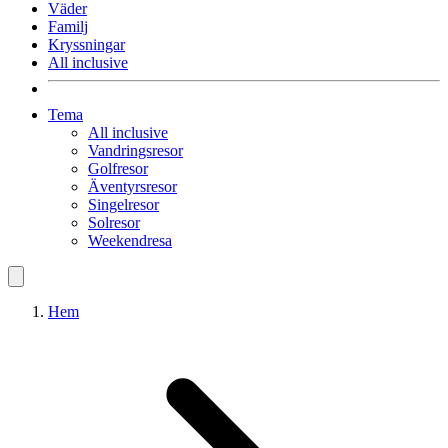
Väder
Familj
Kryssningar
All inclusive
Tema
All inclusive
Vandringsresor
Golfresor
Äventyrsresor
Singelresor
Solresor
Weekendresa
Hem