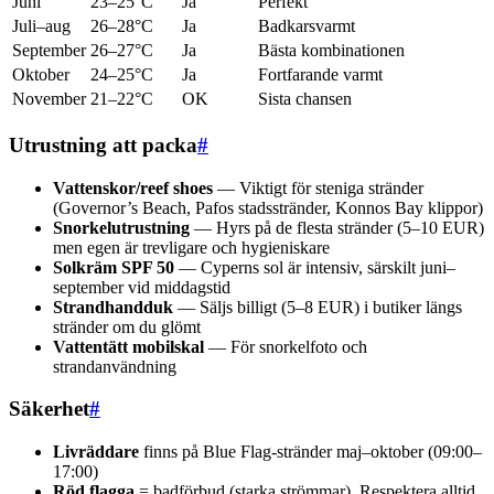
Juni
23–25°C
Ja
Perfekt
Juli–aug
26–28°C
Ja
Badkarsvarmt
September
26–27°C
Ja
Bästa kombinationen
Oktober
24–25°C
Ja
Fortfarande varmt
November
21–22°C
OK
Sista chansen
Utrustning att packa
#
Vattenskor/reef shoes
— Viktigt för steniga stränder
(Governor’s Beach, Pafos stadsstränder, Konnos Bay klippor)
Snorkelutrustning
— Hyrs på de flesta stränder (5–10 EUR)
men egen är trevligare och hygieniskare
Solkräm SPF 50
— Cyperns sol är intensiv, särskilt juni–
september vid middagstid
Strandhandduk
— Säljs billigt (5–8 EUR) i butiker längs
stränder om du glömt
Vattentätt mobilskal
— För snorkelfoto och
strandanvändning
Säkerhet
#
Livräddare
finns på Blue Flag-stränder maj–oktober (09:00–
17:00)
Röd flagga
= badförbud (starka strömmar). Respektera alltid