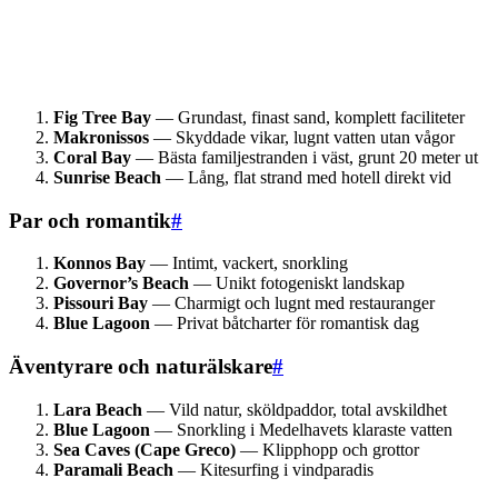
Fig Tree Bay
— Grundast, finast sand, komplett faciliteter
Makronissos
— Skyddade vikar, lugnt vatten utan vågor
Coral Bay
— Bästa familjestranden i väst, grunt 20 meter ut
Sunrise Beach
— Lång, flat strand med hotell direkt vid
Par och romantik
#
Konnos Bay
— Intimt, vackert, snorkling
Governor’s Beach
— Unikt fotogeniskt landskap
Pissouri Bay
— Charmigt och lugnt med restauranger
Blue Lagoon
— Privat båtcharter för romantisk dag
Äventyrare och naturälskare
#
Lara Beach
— Vild natur, sköldpaddor, total avskildhet
Blue Lagoon
— Snorkling i Medelhavets klaraste vatten
Sea Caves (Cape Greco)
— Klipphopp och grottor
Paramali Beach
— Kitesurfing i vindparadis