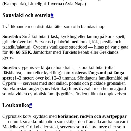
(Kakopetria), Limelight Taverna (Ayia Napa).
Souvlaki och souvla
#
Två liknande men distinkta rätter som ofta blandas ihop:
Souvlaki:
Små köttbitar (fläsk, kyckling eller lamm) på korta spett,
grillade över kol. Serveras i pitabröd med tomat, lök, persilja och
tzatziki/talatturi. Cyperns vanligaste streetfood — hittas på varje gata
för
40–60 SEK
. Jämförbar med Turkiets kebab eller Greklands
gyros.
Souvla:
Cyperns verkliga nationalrätt — stora köttbitar (ofta
fläskhalva, lamm eller kyckling) som
rosteras långsamt på långa
spett
(1–2 meter) över kol i 2–3 timmar. Söndagens familjemåltid på
Cypern — serveras med stor sallad, potatis och picklade grönsaker.
Souvla-restauranger (souvlatzidika) finns överallt men hemmagjord
souvla vid en cypriotisk familjs grillfest är den ultimata upplevelsen.
Loukaniko
#
Cypriotisk korv kryddad med
koriander, rödvin och svartpeppar
— en unik smakkombination som skiljer den från alla andra korvar i
Medelhavet. Grillad eller stekt, serveras som del av meze eller som