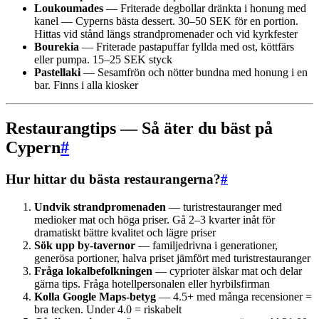
Loukoumades
— Friterade degbollar dränkta i honung med
kanel — Cyperns bästa dessert. 30–50 SEK för en portion.
Hittas vid stånd längs strandpromenader och vid kyrkfester
Bourekia
— Friterade pastapuffar fyllda med ost, köttfärs
eller pumpa. 15–25 SEK styck
Pastellaki
— Sesamfrön och nötter bundna med honung i en
bar. Finns i alla kiosker
Restaurangtips — Så äter du bäst på
Cypern
#
Hur hittar du bästa restaurangerna?
#
Undvik strandpromenaden
— turistrestauranger med
medioker mat och höga priser. Gå 2–3 kvarter inåt för
dramatiskt bättre kvalitet och lägre priser
Sök upp by-tavernor
— familjedrivna i generationer,
generösa portioner, halva priset jämfört med turistrestauranger
Fråga lokalbefolkningen
— cyprioter älskar mat och delar
gärna tips. Fråga hotellpersonalen eller hyrbilsfirman
Kolla Google Maps-betyg
— 4.5+ med många recensioner =
bra tecken. Under 4.0 = riskabelt