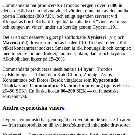
Commandaria har producerats i Troodos-bergen i över
5 000 år
—
det är det äldsta namngivna vinet i världen, omnämnt av den antike
poeten Hesiodos (800 f.Kr.) och enligt legenden serverat vid
Kleopatras bord. Richard Lejonhjärta kallade det “vinet av kungar
och kungen av viner” under sitt korståg genom Cypern 1191.
Det är ett sött dessertvin gjort på solflorkade
Xynisteri-
(vit) och
Mavro-
(röd) druvor som torkas i solen i 10–15 dagar efter skörd,
vilket koncentrerar sockret. Smaken är rik, honungslik och komplex
med toner av torkade frukter, karamell, fikon, dadlar och kryddor.
Alkoholhalten ligger på 15–20%.
Commandaria produceras uteslutande i
14 byar
i Troodos
sydsluttningar — bland dem Kalo Chorio, Zoopigi, Ayios
Konstantinos och Doros. Besök vingårdar som
Kyperounda
,
Tsiakkas
och
Commandaria St. John
för provning (gratis eller ca
20–50 SEK). En flaska kostar
80–200 SEK
— ett fantastiskt
souvenir-val.
Andra cypriotiska viner
#
Cyperns vinindustri har genomgått en revolution de senaste 15 åren
— från massproduktion till kvalitetsfokus med inhemska druvsorter.