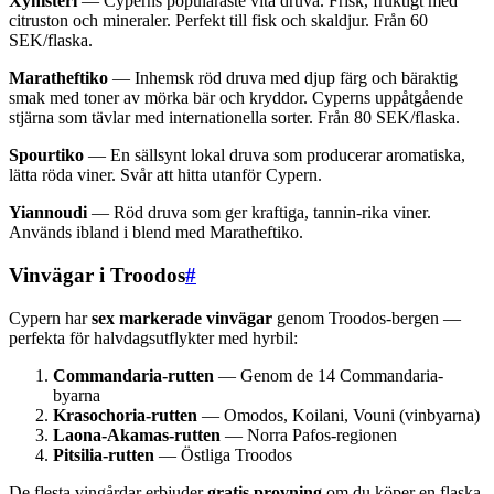
Xynisteri
— Cyperns populäraste vita druva. Frisk, fruktigt med
citruston och mineraler. Perfekt till fisk och skaldjur. Från 60
SEK/flaska.
Maratheftiko
— Inhemsk röd druva med djup färg och bäraktig
smak med toner av mörka bär och kryddor. Cyperns uppåtgående
stjärna som tävlar med internationella sorter. Från 80 SEK/flaska.
Spourtiko
— En sällsynt lokal druva som producerar aromatiska,
lätta röda viner. Svår att hitta utanför Cypern.
Yiannoudi
— Röd druva som ger kraftiga, tannin-rika viner.
Används ibland i blend med Maratheftiko.
Vinvägar i Troodos
#
Cypern har
sex markerade vinvägar
genom Troodos-bergen —
perfekta för halvdagsutflykter med hyrbil:
Commandaria-rutten
— Genom de 14 Commandaria-
byarna
Krasochoria-rutten
— Omodos, Koilani, Vouni (vinbyarna)
Laona-Akamas-rutten
— Norra Pafos-regionen
Pitsilia-rutten
— Östliga Troodos
De flesta vingårdar erbjuder
gratis provning
om du köper en flaska.