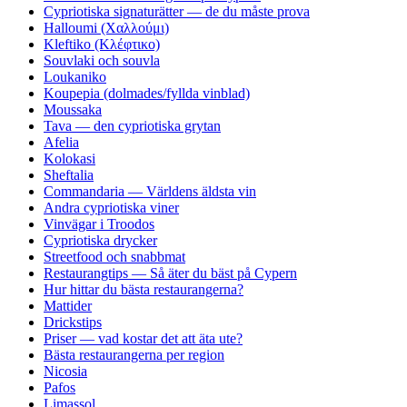
Cypriotiska signaturätter — de du måste prova
Halloumi (Χαλλούμι)
Kleftiko (Κλέφτικο)
Souvlaki och souvla
Loukaniko
Koupepia (dolmades/fyllda vinblad)
Moussaka
Tava — den cypriotiska grytan
Afelia
Kolokasi
Sheftalia
Commandaria — Världens äldsta vin
Andra cypriotiska viner
Vinvägar i Troodos
Cypriotiska drycker
Streetfood och snabbmat
Restaurangtips — Så äter du bäst på Cypern
Hur hittar du bästa restaurangerna?
Mattider
Drickstips
Priser — vad kostar det att äta ute?
Bästa restaurangerna per region
Nicosia
Pafos
Limassol