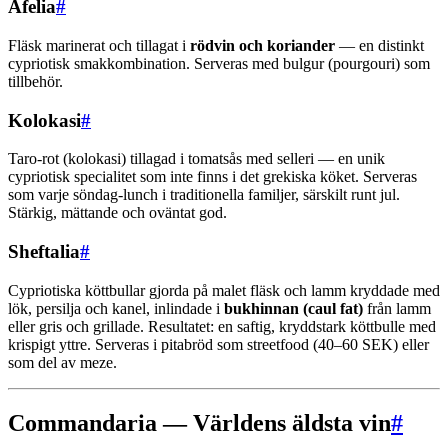
Afelia
#
Fläsk marinerat och tillagat i
rödvin och koriander
— en distinkt
cypriotisk smakkombination. Serveras med bulgur (pourgouri) som
tillbehör.
Kolokasi
#
Taro-rot (kolokasi) tillagad i tomatsås med selleri — en unik
cypriotisk specialitet som inte finns i det grekiska köket. Serveras
som varje söndag-lunch i traditionella familjer, särskilt runt jul.
Stärkig, mättande och oväntat god.
Sheftalia
#
Cypriotiska köttbullar gjorda på malet fläsk och lamm kryddade med
lök, persilja och kanel, inlindade i
bukhinnan (caul fat)
från lamm
eller gris och grillade. Resultatet: en saftig, kryddstark köttbulle med
krispigt yttre. Serveras i pitabröd som streetfood (40–60 SEK) eller
som del av meze.
Commandaria — Världens äldsta vin
#