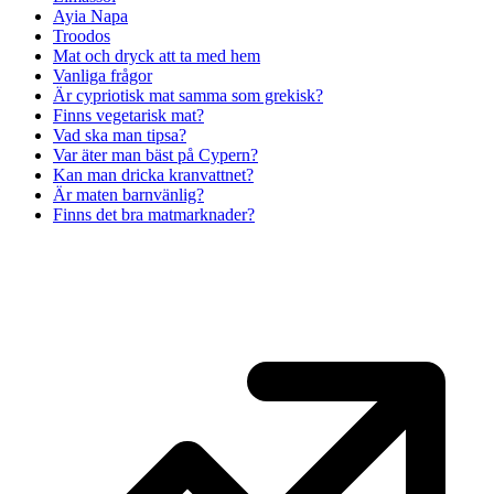
Ayia Napa
Troodos
Mat och dryck att ta med hem
Vanliga frågor
Är cypriotisk mat samma som grekisk?
Finns vegetarisk mat?
Vad ska man tipsa?
Var äter man bäst på Cypern?
Kan man dricka kranvattnet?
Är maten barnvänlig?
Finns det bra matmarknader?