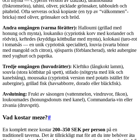
och mynta — Cyperns version av tzatziki), taramosalata
(fiskromsröra), tahini, oliver, picklade grönsaker, tabbouleh och
pitabröd. Ofta serveras också kopiaste (en typ av “välkommen”-
bricka) med oliver, grönsaker och bröd.
Andra omgången (varma förätter):
Halloumi (grillad med
honung och mynta), loukaniko (cypriotisk korv med koriander och
rödvin), keftedes (kryddiga köttbullar med mynta), kolokasi (taro-rot
i tomatsås — en unik cypriotisk specialitet), louvia (svarta bönor
med mangold och citron), sjösparris (förblancherad), stekt aubergine
med yoghurt och paprika.
Tredje omgången (huvudrätter):
Kleftiko (långkokt lamm),
souvla (stora köttbitar på spett), stifado (nötgryta med lök och
kanelstång), moussaka (cypriotisk version med potatis istället för
aubergine), grillad fisk (havsabborre, dorado eller bläckfisk).
Avslutning:
Frukt av säsongen (vattenmelon, vindruvor, fikon),
loukoumades (honungsdonuts med kanel), Commandaria-vin eller
zivania (druvsprit).
Vad kostar meze?
#
En komplett meze kostar
200–350 SEK per person
på en
traditionell taverna. Det är tillräckligt mat för att du inte behöver äta