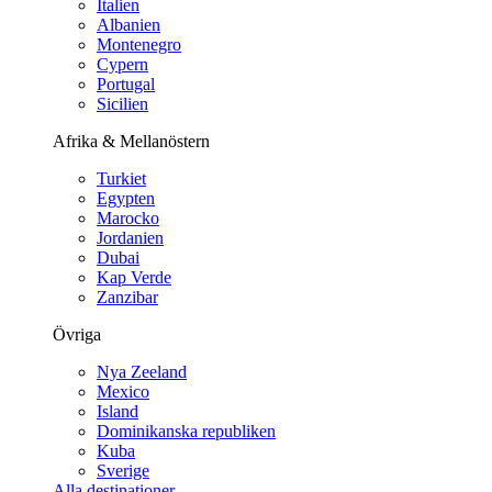
Italien
Albanien
Montenegro
Cypern
Portugal
Sicilien
Afrika & Mellanöstern
Turkiet
Egypten
Marocko
Jordanien
Dubai
Kap Verde
Zanzibar
Övriga
Nya Zeeland
Mexico
Island
Dominikanska republiken
Kuba
Sverige
Alla destinationer