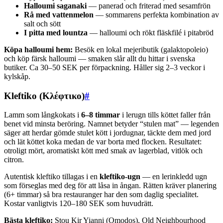
Halloumi saganaki
— panerad och friterad med sesamfrön
Rå med vattenmelon
— sommarens perfekta kombination av
salt och sött
I pitta med lountza
— halloumi och rökt fläskfilé i pitabröd
Köpa halloumi hem:
Besök en lokal mejeributik (galaktopoleio)
och köp färsk halloumi — smaken slår allt du hittar i svenska
butiker. Ca 30–50 SEK per förpackning. Håller sig 2–3 veckor i
kylskåp.
Kleftiko (Κλέφτικο)
#
Lamm som långkokats i
6–8 timmar
i lerugn tills köttet faller från
benet vid minsta beröring. Namnet betyder “stulen mat” — legenden
säger att herdar gömde stulet kött i jordugnar, täckte dem med jord
och lät köttet koka medan de var borta med flocken. Resultatet:
otroligt mört, aromatiskt kött med smak av lagerblad, vitlök och
citron.
Autentisk kleftiko tillagas i en
kleftiko-ugn
— en lerinkledd ugn
som förseglas med deg för att låsa in ångan. Rätten kräver planering
(6+ timmar) så bra restauranger har den som daglig specialitet.
Kostar vanligtvis 120–180 SEK som huvudrätt.
Bästa kleftiko:
Stou Kir Yianni (Omodos), Old Neighbourhood