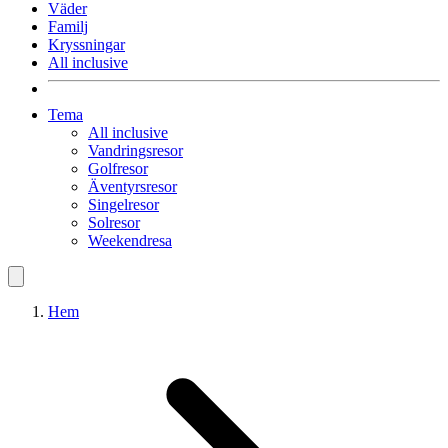
Väder
Familj
Kryssningar
All inclusive
Tema
All inclusive
Vandringsresor
Golfresor
Äventyrsresor
Singelresor
Solresor
Weekendresa
Hem