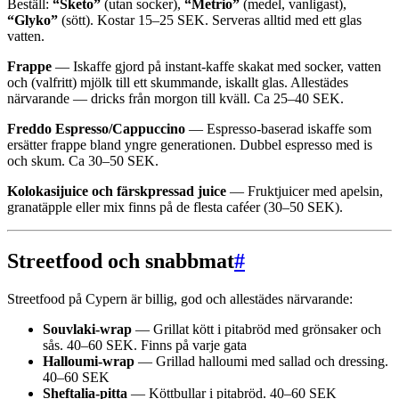
Beställ:
“Sketo”
(utan socker),
“Metrio”
(medel, vanligast),
“Glyko”
(sött). Kostar 15–25 SEK. Serveras alltid med ett glas
vatten.
Frappe
— Iskaffe gjord på instant-kaffe skakat med socker, vatten
och (valfritt) mjölk till ett skummande, iskallt glas. Allestädes
närvarande — dricks från morgon till kväll. Ca 25–40 SEK.
Freddo Espresso/Cappuccino
— Espresso-baserad iskaffe som
ersätter frappe bland yngre generationen. Dubbel espresso med is
och skum. Ca 30–50 SEK.
Kolokasijuice och färskpressad juice
— Fruktjuicer med apelsin,
granatäpple eller mix finns på de flesta caféer (30–50 SEK).
Streetfood och snabbmat
#
Streetfood på Cypern är billig, god och allestädes närvarande:
Souvlaki-wrap
— Grillat kött i pitabröd med grönsaker och
sås. 40–60 SEK. Finns på varje gata
Halloumi-wrap
— Grillad halloumi med sallad och dressing.
40–60 SEK
Sheftalia-pitta
— Köttbullar i pitabröd. 40–60 SEK