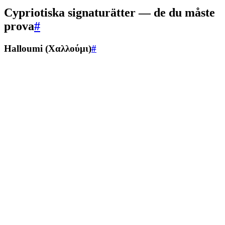
Cypriotiska signaturätter — de du måste
prova
#
Halloumi (Χαλλούμι)
#