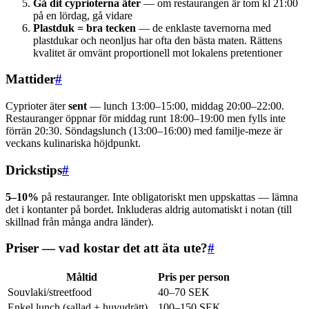
Gå dit cyprioterna äter
— om restaurangen är tom kl 21:00
på en lördag, gå vidare
Plastduk = bra tecken
— de enklaste tavernorna med
plastdukar och neonljus har ofta den bästa maten. Rättens
kvalitet är omvänt proportionell mot lokalens pretentioner
Mattider
#
Cyprioter äter
sent
— lunch 13:00–15:00, middag 20:00–22:00.
Restauranger öppnar för middag runt 18:00–19:00 men fylls inte
förrän 20:30. Söndagslunch (13:00–16:00) med familje-meze är
veckans kulinariska höjdpunkt.
Drickstips
#
5–10%
på restauranger. Inte obligatoriskt men uppskattas — lämna
det i kontanter på bordet. Inkluderas aldrig automatiskt i notan (till
skillnad från många andra länder).
Priser — vad kostar det att äta ute?
#
Måltid
Pris per person
Souvlaki/streetfood
40–70 SEK
Enkel lunch (sallad + huvudrätt)
100–150 SEK