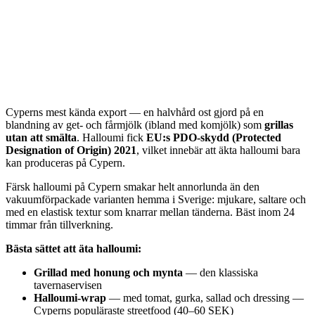
Cyperns mest kända export — en halvhård ost gjord på en
blandning av get- och fårmjölk (ibland med komjölk) som
grillas
utan att smälta
. Halloumi fick
EU:s PDO-skydd (Protected
Designation of Origin) 2021
, vilket innebär att äkta halloumi bara
kan produceras på Cypern.
Färsk halloumi på Cypern smakar helt annorlunda än den
vakuumförpackade varianten hemma i Sverige: mjukare, saltare och
med en elastisk textur som knarrar mellan tänderna. Bäst inom 24
timmar från tillverkning.
Bästa sättet att äta halloumi:
Grillad med honung och mynta
— den klassiska
tavernaservisen
Halloumi-wrap
— med tomat, gurka, sallad och dressing —
Cyperns populäraste streetfood (40–60 SEK)