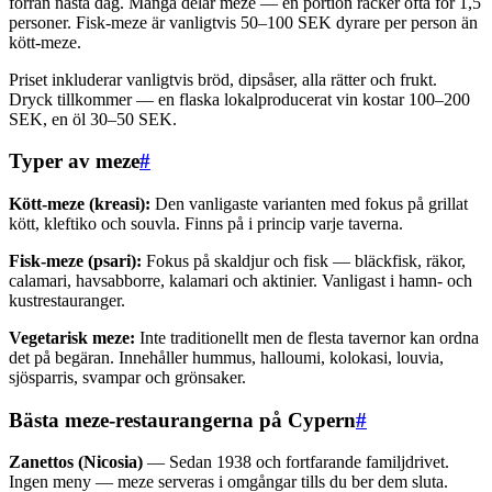
förrän nästa dag. Många delar meze — en portion räcker ofta för 1,5
personer. Fisk-meze är vanligtvis 50–100 SEK dyrare per person än
kött-meze.
Priset inkluderar vanligtvis bröd, dipsåser, alla rätter och frukt.
Dryck tillkommer — en flaska lokalproducerat vin kostar 100–200
SEK, en öl 30–50 SEK.
Typer av meze
#
Kött-meze (kreasi):
Den vanligaste varianten med fokus på grillat
kött, kleftiko och souvla. Finns på i princip varje taverna.
Fisk-meze (psari):
Fokus på skaldjur och fisk — bläckfisk, räkor,
calamari, havsabborre, kalamari och aktinier. Vanligast i hamn- och
kustrestauranger.
Vegetarisk meze:
Inte traditionellt men de flesta tavernor kan ordna
det på begäran. Innehåller hummus, halloumi, kolokasi, louvia,
sjösparris, svampar och grönsaker.
Bästa meze-restaurangerna på Cypern
#
Zanettos (Nicosia)
— Sedan 1938 och fortfarande familjdrivet.
Ingen meny — meze serveras i omgångar tills du ber dem sluta.