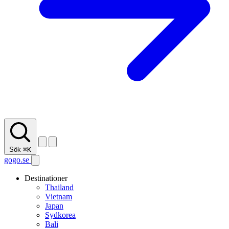
Sök
⌘K
gogo.se
Destinationer
Thailand
Vietnam
Japan
Sydkorea
Bali