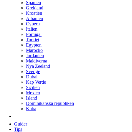
Spanien
Grekland
Kroatien
Albanien
Cypern
Italien
Portugal
Turkiet
Egypten
Marocko
Jordanien
Maldiverna
Nya Zeeland
Sverige
Dubai
Kap Verde
Sicilien
Mexico
Island
Dominikanska republiken
Kuba
Guider
Tips