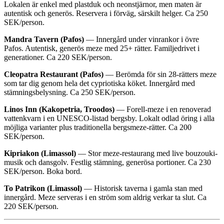
Lokalen är enkel med plastduk och neonstjärnor, men maten är
autentisk och generös. Reservera i förväg, särskilt helger. Ca 250
SEK/person.
Mandra Tavern (Pafos)
— Innergård under vinrankor i övre
Pafos. Autentisk, generös meze med 25+ rätter. Familjedrivet i
generationer. Ca 220 SEK/person.
Cleopatra Restaurant (Pafos)
— Berömda för sin 28-rätters meze
som tar dig genom hela det cypriotiska köket. Innergård med
stämningsbelysning. Ca 250 SEK/person.
Linos Inn (Kakopetria, Troodos)
— Forell-meze i en renoverad
vattenkvarn i en UNESCO-listad bergsby. Lokalt odlad öring i alla
möjliga varianter plus traditionella bergsmeze-rätter. Ca 200
SEK/person.
Kipriakon (Limassol)
— Stor meze-restaurang med live bouzouki-
musik och dansgolv. Festlig stämning, generösa portioner. Ca 230
SEK/person. Boka bord.
To Patrikon (Limassol)
— Historisk taverna i gamla stan med
innergård. Meze serveras i en ström som aldrig verkar ta slut. Ca
220 SEK/person.