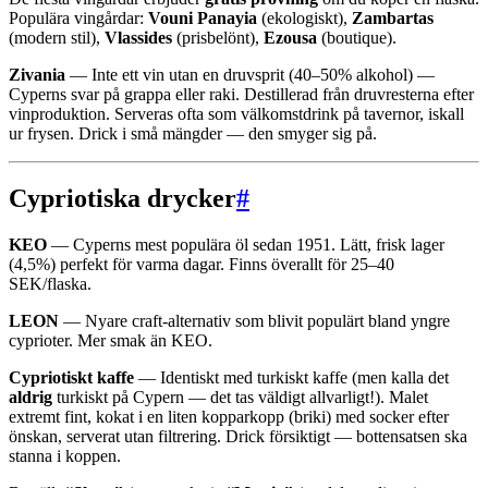
Populära vingårdar:
Vouni Panayia
(ekologiskt),
Zambartas
(modern stil),
Vlassides
(prisbelönt),
Ezousa
(boutique).
Zivania
— Inte ett vin utan en druvsprit (40–50% alkohol) —
Cyperns svar på grappa eller raki. Destillerad från druvresterna efter
vinproduktion. Serveras ofta som välkomstdrink på tavernor, iskall
ur frysen. Drick i små mängder — den smyger sig på.
Cypriotiska drycker
#
KEO
— Cyperns mest populära öl sedan 1951. Lätt, frisk lager
(4,5%) perfekt för varma dagar. Finns överallt för 25–40
SEK/flaska.
LEON
— Nyare craft-alternativ som blivit populärt bland yngre
cyprioter. Mer smak än KEO.
Cypriotiskt kaffe
— Identiskt med turkiskt kaffe (men kalla det
aldrig
turkiskt på Cypern — det tas väldigt allvarligt!). Malet
extremt fint, kokat i en liten kopparkopp (briki) med socker efter
önskan, serverat utan filtrering. Drick försiktigt — bottensatsen ska
stanna i koppen.