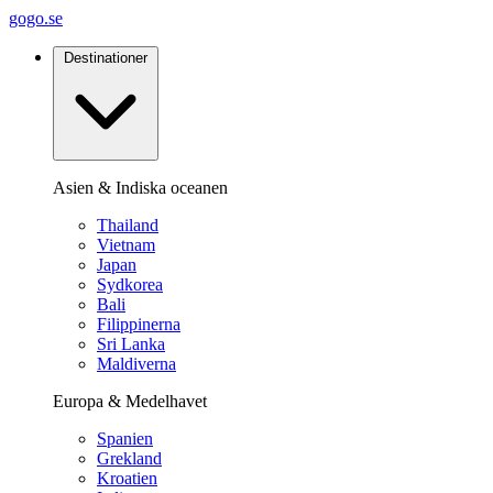
gogo.se
Destinationer
Asien & Indiska oceanen
Thailand
Vietnam
Japan
Sydkorea
Bali
Filippinerna
Sri Lanka
Maldiverna
Europa & Medelhavet
Spanien
Grekland
Kroatien