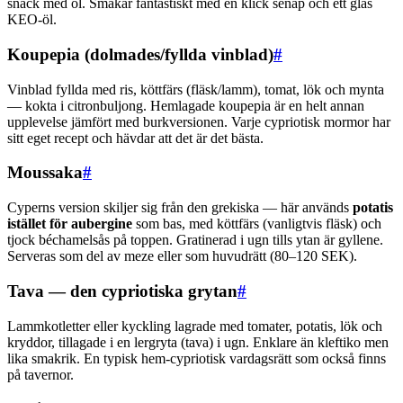
snack med öl. Smakar fantastiskt med en klick senap och ett glas
KEO-öl.
Koupepia (dolmades/fyllda vinblad)
#
Vinblad fyllda med ris, köttfärs (fläsk/lamm), tomat, lök och mynta
— kokta i citronbuljong. Hemlagade koupepia är en helt annan
upplevelse jämfört med burkversionen. Varje cypriotisk mormor har
sitt eget recept och hävdar att det är det bästa.
Moussaka
#
Cyperns version skiljer sig från den grekiska — här används
potatis
istället för aubergine
som bas, med köttfärs (vanligtvis fläsk) och
tjock béchamelsås på toppen. Gratinerad i ugn tills ytan är gyllene.
Serveras som del av meze eller som huvudrätt (80–120 SEK).
Tava — den cypriotiska grytan
#
Lammkotletter eller kyckling lagrade med tomater, potatis, lök och
kryddor, tillagade i en lergryta (tava) i ugn. Enklare än kleftiko men
lika smakrik. En typisk hem-cypriotisk vardagsrätt som också finns
på tavernor.