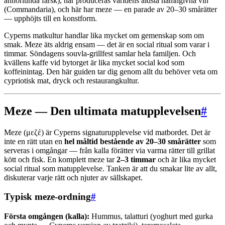
annorlunda färsk), här produceras världens äldsta namngivna vin
(Commandaria), och här har meze — en parade av 20–30 smårätter
— upphöjts till en konstform.
Cyperns matkultur handlar lika mycket om gemenskap som om
smak. Meze äts aldrig ensam — det är en social ritual som varar i
timmar. Söndagens souvla-grillfest samlar hela familjen. Och
kvällens kaffe vid bytorget är lika mycket social kod som
koffeinintag. Den här guiden tar dig genom allt du behöver veta om
cypriotisk mat, dryck och restaurangkultur.
Meze — Den ultimata matupplevelsen
#
Meze (μεζέ) är Cyperns signaturupplevelse vid matbordet. Det är
inte en rätt utan en
hel måltid bestående av 20–30 smårätter
som
serveras i omgångar — från kalla förätter via varma rätter till grillat
kött och fisk. En komplett meze tar
2–3 timmar
och är lika mycket
social ritual som matupplevelse. Tanken är att du smakar lite av allt,
diskuterar varje rätt och njuter av sällskapet.
Typisk meze-ordning
#
Första omgången (kalla):
Hummus, talatturi (yoghurt med gurka