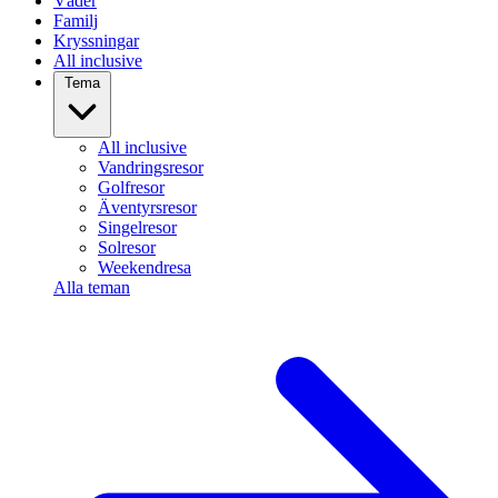
Väder
Familj
Kryssningar
All inclusive
Tema
All inclusive
Vandringsresor
Golfresor
Äventyrsresor
Singelresor
Solresor
Weekendresa
Alla teman