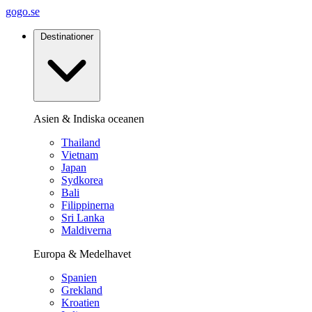
gogo.se
Destinationer
Asien & Indiska oceanen
Thailand
Vietnam
Japan
Sydkorea
Bali
Filippinerna
Sri Lanka
Maldiverna
Europa & Medelhavet
Spanien
Grekland
Kroatien