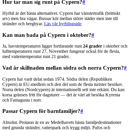
Hur tar man sig runt på Cypern?
#
Hyrbil är det bästa alternativet. Cypern har vänstertrafik (brittiskt
arv) men bra vägar. Bussar kör mellan större städer men inte till
stränder och bergbyar.
Läs vår hyrbilsguide
Kan man bada på Cypern i oktober?
#
Ja, havstemperaturen ligger fortfarande runt
24 grader
i oktober och
lufttemperaturen runt 27. November fungerar också för de flesta,
med vattentemperatur runt 21 grader.
Vad är skillnaden mellan södra och norra Cypern?
#
Cypern har varit delat sedan 1974. Södra delen (Republiken
Cypern) är EU-medlem och den del som de flesta turister besöker.
Norra delen (Nordcypern) är internationellt sett inte erkänt. Du kan
korsa gränsen fritt för dagsturer — det är värt att besöka Kyrenia
och Famagusta i norr.
Passar Cypern för barnfamiljer?
#
Absolut. Protaras är en av Medelhavets bästa familjedestinationer
med grunda stränder, vattenpark och trygg miljö. Pafos och