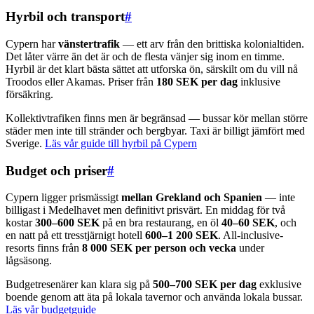
Hyrbil och transport
#
Cypern har
vänstertrafik
— ett arv från den brittiska kolonialtiden.
Det låter värre än det är och de flesta vänjer sig inom en timme.
Hyrbil är det klart bästa sättet att utforska ön, särskilt om du vill nå
Troodos eller Akamas. Priser från
180 SEK per dag
inklusive
försäkring.
Kollektivtrafiken finns men är begränsad — bussar kör mellan större
städer men inte till stränder och bergbyar. Taxi är billigt jämfört med
Sverige.
Läs vår guide till hyrbil på Cypern
Budget och priser
#
Cypern ligger prismässigt
mellan Grekland och Spanien
— inte
billigast i Medelhavet men definitivt prisvärt. En middag för två
kostar
300–600 SEK
på en bra restaurang, en öl
40–60 SEK
, och
en natt på ett tresstjärnigt hotell
600–1 200 SEK
. All-inclusive-
resorts finns från
8 000 SEK per person och vecka
under
lågsäsong.
Budgetresenärer kan klara sig på
500–700 SEK per dag
exklusive
boende genom att äta på lokala tavernor och använda lokala bussar.
Läs vår budgetguide