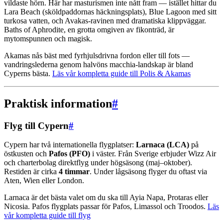
vildaste hörn. Här har masturismen inte nått fram — istället hittar du
Lara Beach (sköldpaddornas häckningsplats), Blue Lagoon med sitt
turkosa vatten, och Avakas-ravinen med dramatiska klippväggar.
Baths of Aphrodite, en grotta omgiven av fikonträd, är
mytomspunnen och magisk.
Akamas nås bäst med fyrhjulsdrivna fordon eller till fots —
vandringslederna genom halvöns macchia-landskap är bland
Cyperns bästa.
Läs vår kompletta guide till Polis & Akamas
Praktisk information
#
Flyg till Cypern
#
Cypern har två internationella flygplatser:
Larnaca (LCA)
på
östkusten och
Pafos (PFO)
i väster. Från Sverige erbjuder Wizz Air
och charterbolag direktflyg under högsäsong (maj–oktober).
Restiden är cirka
4 timmar
. Under lågsäsong flyger du oftast via
Aten, Wien eller London.
Larnaca är det bästa valet om du ska till Ayia Napa, Protaras eller
Nicosia. Pafos flygplats passar för Pafos, Limassol och Troodos.
Läs
vår kompletta guide till flyg