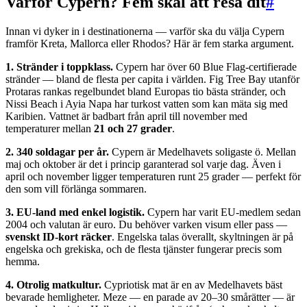
Varför Cypern? Fem skäl att resa dit
#
Innan vi dyker in i destinationerna — varför ska du välja Cypern
framför Kreta, Mallorca eller Rhodos? Här är fem starka argument.
1. Stränder i toppklass.
Cypern har över 60 Blue Flag-certifierade
stränder — bland de flesta per capita i världen. Fig Tree Bay utanför
Protaras rankas regelbundet bland Europas tio bästa stränder, och
Nissi Beach i Ayia Napa har turkost vatten som kan mäta sig med
Karibien. Vattnet är badbart från april till november med
temperaturer mellan
21 och 27 grader
.
2. 340 soldagar per år.
Cypern är Medelhavets soligaste ö. Mellan
maj och oktober är det i princip garanterad sol varje dag. Även i
april och november ligger temperaturen runt 25 grader — perfekt för
den som vill förlänga sommaren.
3. EU-land med enkel logistik.
Cypern har varit EU-medlem sedan
2004 och valutan är euro. Du behöver varken visum eller pass —
svenskt ID-kort räcker
. Engelska talas överallt, skyltningen är på
engelska och grekiska, och de flesta tjänster fungerar precis som
hemma.
4. Otrolig matkultur.
Cypriotisk mat är en av Medelhavets bäst
bevarade hemligheter. Meze — en parade av 20–30 smårätter — är