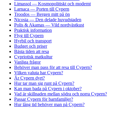
Limassol — Kosmopolitiskt och modernt
Larnaca — Porten till Cypern
Troodos — Bergen mitt på ön
Nicosia — Den delade huvudstaden
Polis & Akamas — Vild nordvästkust
Praktisk information
Flyg till Cypern
Hyrbil och transport
Budget och priser
Bästa tiden att resa
Cypriotisk matkultur
Vanliga frågor
Behöver man pass för att resa till Cypern?
Vilken valuta har Cypern?
Är Cypern dyrt?
Hur tar man sig runt på Cypern?
Kan man bada på Cypern i oktober?
Vad är skillnaden mellan södra och norra Cypern?
Passar Cypern för barnfamiljer?
Hur lång tid behöver man på Cypern?