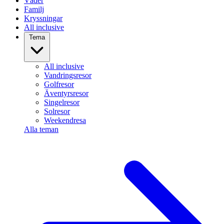
Väder
Familj
Kryssningar
All inclusive
Tema
All inclusive
Vandringsresor
Golfresor
Äventyrsresor
Singelresor
Solresor
Weekendresa
Alla teman