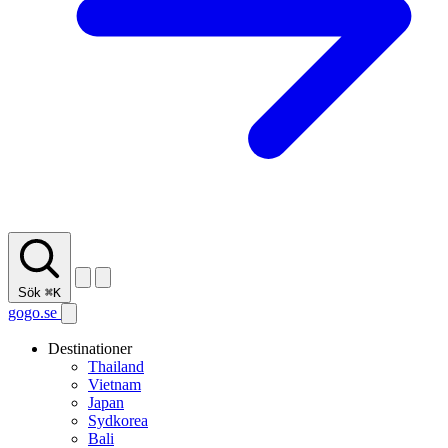
Sök
⌘K
gogo.se
Destinationer
Thailand
Vietnam
Japan
Sydkorea
Bali