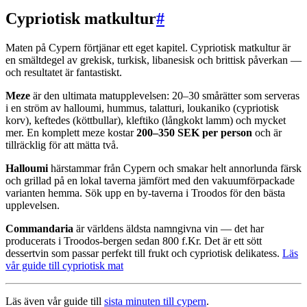
Cypriotisk matkultur
#
Maten på Cypern förtjänar ett eget kapitel. Cypriotisk matkultur är
en smältdegel av grekisk, turkisk, libanesisk och brittisk påverkan —
och resultatet är fantastiskt.
Meze
är den ultimata matupplevelsen: 20–30 smårätter som serveras
i en ström av halloumi, hummus, talatturi, loukaniko (cypriotisk
korv), keftedes (köttbullar), kleftiko (långkokt lamm) och mycket
mer. En komplett meze kostar
200–350 SEK per person
och är
tillräcklig för att mätta två.
Halloumi
härstammar från Cypern och smakar helt annorlunda färsk
och grillad på en lokal taverna jämfört med den vakuumförpackade
varianten hemma. Sök upp en by-taverna i Troodos för den bästa
upplevelsen.
Commandaria
är världens äldsta namngivna vin — det har
producerats i Troodos-bergen sedan 800 f.Kr. Det är ett sött
dessertvin som passar perfekt till frukt och cypriotisk delikatess.
Läs
vår guide till cypriotisk mat
Läs även vår guide till
sista minuten till cypern
.