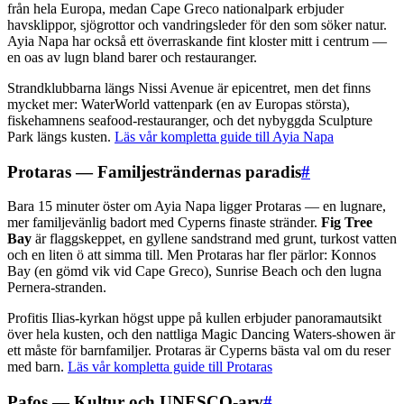
från hela Europa, medan Cape Greco nationalpark erbjuder
havsklippor, sjögrottor och vandringsleder för den som söker natur.
Ayia Napa har också ett överraskande fint kloster mitt i centrum —
en oas av lugn bland barer och restauranger.
Strandklubbarna längs Nissi Avenue är epicentret, men det finns
mycket mer: WaterWorld vattenpark (en av Europas största),
fiskehamnens seafood-restauranger, och det nybyggda Sculpture
Park längs kusten.
Läs vår kompletta guide till Ayia Napa
Protaras — Familjesträndernas paradis
#
Bara 15 minuter öster om Ayia Napa ligger Protaras — en lugnare,
mer familjevänlig badort med Cyperns finaste stränder.
Fig Tree
Bay
är flaggskeppet, en gyllene sandstrand med grunt, turkost vatten
och en liten ö att simma till. Men Protaras har fler pärlor: Konnos
Bay (en gömd vik vid Cape Greco), Sunrise Beach och den lugna
Pernera-stranden.
Profitis Ilias-kyrkan högst uppe på kullen erbjuder panoramautsikt
över hela kusten, och den nattliga Magic Dancing Waters-showen är
ett måste för barnfamiljer. Protaras är Cyperns bästa val om du reser
med barn.
Läs vår kompletta guide till Protaras
Pafos — Kultur och UNESCO-arv
#