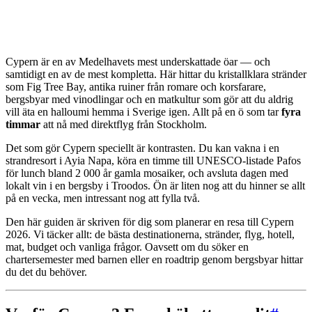
Cypern är en av Medelhavets mest underskattade öar — och
samtidigt en av de mest kompletta. Här hittar du kristallklara stränder
som Fig Tree Bay, antika ruiner från romare och korsfarare,
bergsbyar med vinodlingar och en matkultur som gör att du aldrig
vill äta en halloumi hemma i Sverige igen. Allt på en ö som tar
fyra
timmar
att nå med direktflyg från Stockholm.
Det som gör Cypern speciellt är kontrasten. Du kan vakna i en
strandresort i Ayia Napa, köra en timme till UNESCO-listade Pafos
för lunch bland 2 000 år gamla mosaiker, och avsluta dagen med
lokalt vin i en bergsby i Troodos. Ön är liten nog att du hinner se allt
på en vecka, men intressant nog att fylla två.
Den här guiden är skriven för dig som planerar en resa till Cypern
2026. Vi täcker allt: de bästa destinationerna, stränder, flyg, hotell,
mat, budget och vanliga frågor. Oavsett om du söker en
chartersemester med barnen eller en roadtrip genom bergsbyar hittar
du det du behöver.