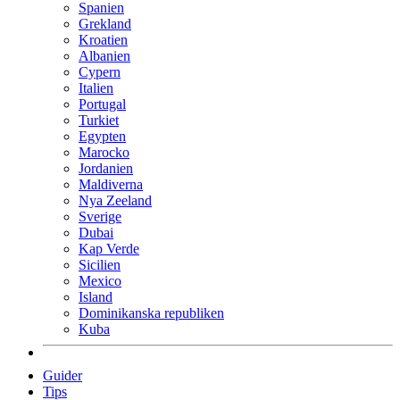
Spanien
Grekland
Kroatien
Albanien
Cypern
Italien
Portugal
Turkiet
Egypten
Marocko
Jordanien
Maldiverna
Nya Zeeland
Sverige
Dubai
Kap Verde
Sicilien
Mexico
Island
Dominikanska republiken
Kuba
Guider
Tips