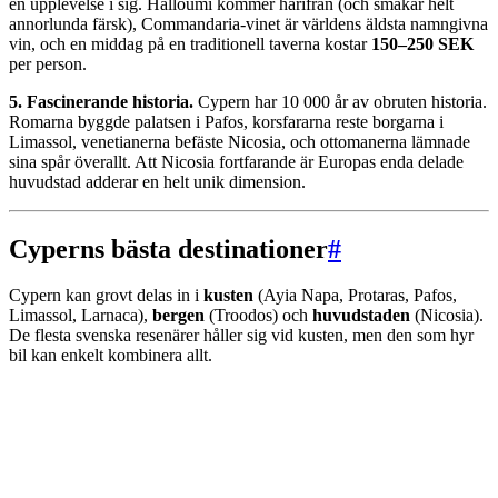
en upplevelse i sig. Halloumi kommer härifrån (och smakar helt
annorlunda färsk), Commandaria-vinet är världens äldsta namngivna
vin, och en middag på en traditionell taverna kostar
150–250 SEK
per person.
5. Fascinerande historia.
Cypern har 10 000 år av obruten historia.
Romarna byggde palatsen i Pafos, korsfararna reste borgarna i
Limassol, venetianerna befäste Nicosia, och ottomanerna lämnade
sina spår överallt. Att Nicosia fortfarande är Europas enda delade
huvudstad adderar en helt unik dimension.
Cyperns bästa destinationer
#
Cypern kan grovt delas in i
kusten
(Ayia Napa, Protaras, Pafos,
Limassol, Larnaca),
bergen
(Troodos) och
huvudstaden
(Nicosia).
De flesta svenska resenärer håller sig vid kusten, men den som hyr
bil kan enkelt kombinera allt.