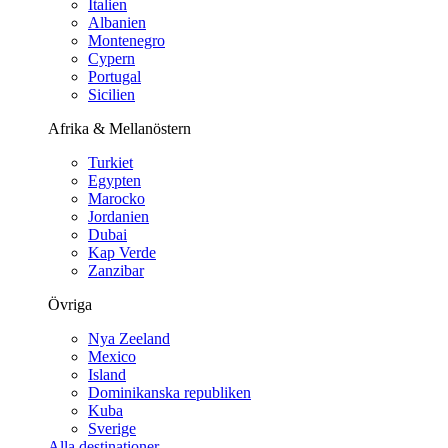
Italien
Albanien
Montenegro
Cypern
Portugal
Sicilien
Afrika & Mellanöstern
Turkiet
Egypten
Marocko
Jordanien
Dubai
Kap Verde
Zanzibar
Övriga
Nya Zeeland
Mexico
Island
Dominikanska republiken
Kuba
Sverige
Alla destinationer