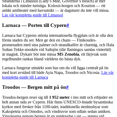
Stränderna i Limassol (Lady’s Mile, Governor’s Beach) är mer
lokala och mindre turistiga. Kolossi-borgen och Kourion — ett
antikt amfiteater med havsutsikt — är dagsturer du inte vill missa.
Läs vår kompletta guide till Limassol
Larnaca — Porten till Cypern
#
Larnaca har Cyperns största internationella flygplats och är ofta den
första staden du ser. Men ge den en chans — Finikoudes-
promenaden med sina palmer och strandkaféer är charmig, och Hala
Sultan Tekke-moskén vid Saltsjön (där flamingos samlas vintertid)
är magisk. Dykare bör inte missa
MS Zenobia
, ett färjvrak som
regelbundet rankas bland världens tio bästa dyk.
Larnaca fungerar utmärkt som bas om du vill ligga centralt på ön
med kort avstånd till både Ayia Napa, Troodos och Nicosia.
Läs vår
kompletta guide till Larnaca
Troodos — Bergen mitt på ön
#
Troodos-bergen reser sig till
1 952 meter
i öns mitt och erbjuder en
helt annan sida av Cypern. Här finns UNESCO-listade bysantinska
kyrkor med fresker från 1100-talet, traditionella stenhusbyar som
Kakopetria och Omodos, och vindruvor som odlats sedan antiken.
Vinvägarna genom bergen är en upplevelse i sig — stanna vid