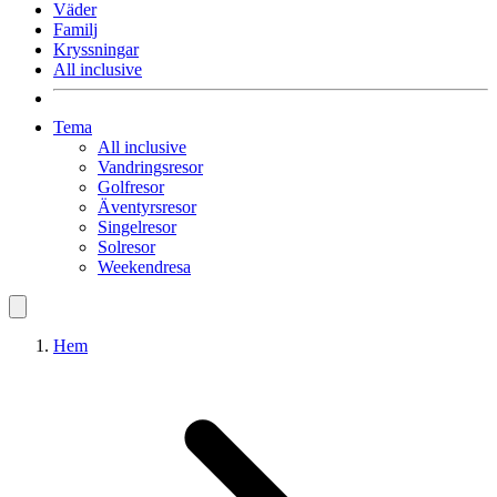
Väder
Familj
Kryssningar
All inclusive
Tema
All inclusive
Vandringsresor
Golfresor
Äventyrsresor
Singelresor
Solresor
Weekendresa
Hem