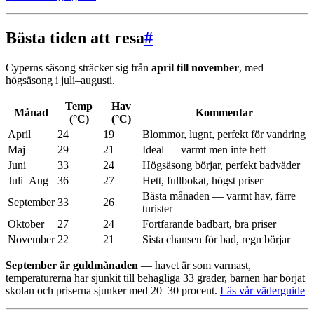
Bästa tiden att resa
#
Cyperns säsong sträcker sig från
april till november
, med
högsäsong i juli–augusti.
Temp
Hav
Månad
Kommentar
(°C)
(°C)
April
24
19
Blommor, lugnt, perfekt för vandring
Maj
29
21
Ideal — varmt men inte hett
Juni
33
24
Högsäsong börjar, perfekt badväder
Juli–Aug
36
27
Hett, fullbokat, högst priser
Bästa månaden — varmt hav, färre
September
33
26
turister
Oktober
27
24
Fortfarande badbart, bra priser
November
22
21
Sista chansen för bad, regn börjar
September är guldmånaden
— havet är som varmast,
temperaturerna har sjunkit till behagliga 33 grader, barnen har börjat
skolan och priserna sjunker med 20–30 procent.
Läs vår väderguide