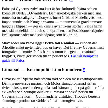
Pafos på Cyperns sydvästra kust är öns kulturella hjärta och ett
komplett UNESCO-världsarv. Den arkeologiska parken med sina
romerska mosaikgolv i Dionysos-huset är bland Medelhavets mest
imponerande, och Kungagravarna — monumentala gravkammare
huggna i klippan — ger en känsla av antikens storhet. Pafos hamn
med sitt medeltida fort och strandpromenaden Poseidonos erbjuder
kvällspromenader med solnedgång som bakgrund.
Strax söder om Pafos ligger
Petra tou Romiou
— klippan där
Afrodite enligt myten steg upp ur havet. Det är ett av Cyperns mest
fotograferade motiv. Pafos har dessutom en egen internationell
flygplats, vilket gör staden till en perfekt bas.
Läs vår kompletta
guide till Pafos
Limassol — Kosmopolitiskt och modernt
#
Limassol är Cyperns näst största stad och den mest kosmopolitiska.
Den nyrenoverade marinan och Molos strandpromenad ger en
rivierakänsla, medan den gamla stadskärnan bjuder på gränder fulla
av kaféer och boutique-butiker. Limassol är också porten till
Cyperns vinregion — Commandaria-distriktet i Troodos-bergens
sluttningar producerar världens äldsta namngivna vin.