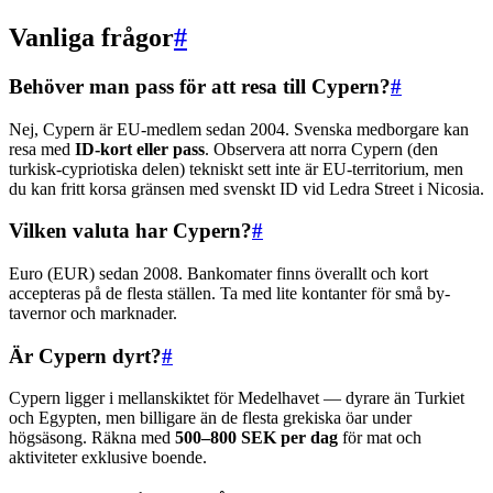
Vanliga frågor
#
Behöver man pass för att resa till Cypern?
#
Nej, Cypern är EU-medlem sedan 2004. Svenska medborgare kan
resa med
ID-kort eller pass
. Observera att norra Cypern (den
turkisk-cypriotiska delen) tekniskt sett inte är EU-territorium, men
du kan fritt korsa gränsen med svenskt ID vid Ledra Street i Nicosia.
Vilken valuta har Cypern?
#
Euro (EUR) sedan 2008. Bankomater finns överallt och kort
accepteras på de flesta ställen. Ta med lite kontanter för små by-
tavernor och marknader.
Är Cypern dyrt?
#
Cypern ligger i mellanskiktet för Medelhavet — dyrare än Turkiet
och Egypten, men billigare än de flesta grekiska öar under
högsäsong. Räkna med
500–800 SEK per dag
för mat och
aktiviteter exklusive boende.