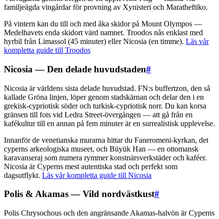
familjeägda vingårdar för provning av Xynisteri och Maratheftiko.
På vintern kan du till och med åka skidor på Mount Olympos —
Medelhavets enda skidort värd namnet. Troodos nås enklast med
hyrbil från Limassol (45 minuter) eller Nicosia (en timme).
Läs vår
kompletta guide till Troodos
Nicosia — Den delade huvudstaden
#
Nicosia är världens sista delade huvudstad. FN:s buffertzon, den så
kallade Gröna linjen, löper genom stadskärnan och delar den i en
grekisk-cypriotisk söder och turkisk-cypriotisk norr. Du kan korsa
gränsen till fots vid Ledra Street-övergången — att gå från en
kafékultur till en annan på fem minuter är en surrealistisk upplevelse.
Innanför de venetianska murarna hittar du Faneromeni-kyrkan, det
cyperns arkeologiska museet, och Büyük Han — en ottomansk
karavanseraj som numera rymmer konstnärsverkstäder och kaféer.
Nicosia är Cyperns mest autentiska stad och perfekt som
dagsutflykt.
Läs vår kompletta guide till Nicosia
Polis & Akamas — Vild nordvästkust
#
Polis Chrysochous och den angränsande Akamas-halvön är Cyperns