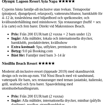
Olympic Lagoon Resort Ayia Napa ★★★★★
Cyperns bästa familje-all-inclusive utan tvekan. Temapoolar
(piratpool, djungelpool, relaxpool), vattenrutschbanor, barnklubb för
4–12 år, tonårshörna med biljardbord och spelkonsoler, och
kvällsunderhållning med minishower. Sju restauranger (buffé + sex
à la carte) och fem barer. Direkt vid Makronissos Beach.
Pris:
Från 200 EUR/natt (2 vuxna + 2 barn under 12)
Ingår:
Alla måltider, lokala och internationella drycker,
barnklubb, poolaktiviteter, kvällsshow
Extra kostnad:
Spa, utflykter, premium-vin
Betyg:
9.0 på Booking.com
Bäst för:
Familjer med barn 3–14 år
NissiBlu Beach Resort ★★★★★
Modernt all-inclusive-resort (öppnade 2019) med skandinavisk
design och swim-up-rum. Vid Nissi Beach med vit sandstrand,
vattenpark för barn, sex restauranger med teman (asiatiskt, italienskt,
grill, seafood) och fyra barer. Spaavdelning med
utomhusbehandlingsrum.
Pris:
Från 200 EUR/natt (2 vuxna)
Ingår:
Alla måltider, internationella drycker, minibar (påfylls
dagligen), poolbar, strandhanddukar