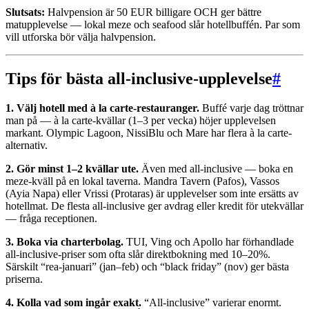
Slutsats:
Halvpension är 50 EUR billigare OCH ger bättre
matupplevelse — lokal meze och seafood slår hotellbuffén. Par som
vill utforska bör välja halvpension.
Tips för bästa all-inclusive-upplevelse
#
1. Välj hotell med à la carte-restauranger.
Buffé varje dag tröttnar
man på — à la carte-kvällar (1–3 per vecka) höjer upplevelsen
markant. Olympic Lagoon, NissiBlu och Mare har flera à la carte-
alternativ.
2. Gör minst 1–2 kvällar ute.
Även med all-inclusive — boka en
meze-kväll på en lokal taverna. Mandra Tavern (Pafos), Vassos
(Ayia Napa) eller Vrissi (Protaras) är upplevelser som inte ersätts av
hotellmat. De flesta all-inclusive ger avdrag eller kredit för utekvällar
— fråga receptionen.
3. Boka via charterbolag.
TUI, Ving och Apollo har förhandlade
all-inclusive-priser som ofta slår direktbokning med 10–20%.
Särskilt “rea-januari” (jan–feb) och “black friday” (nov) ger bästa
priserna.
4. Kolla vad som ingår exakt.
“All-inclusive” varierar enormt.