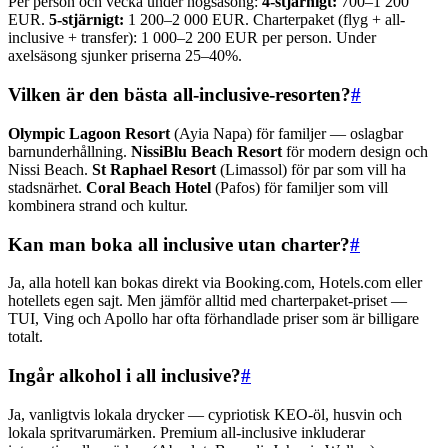
Per person och vecka under högsäsong:
4-stjärnigt:
700–1 200
EUR.
5-stjärnigt:
1 200–2 000 EUR. Charterpaket (flyg + all-
inclusive + transfer): 1 000–2 200 EUR per person. Under
axelsäsong sjunker priserna 25–40%.
Vilken är den bästa all-inclusive-resorten?
#
Olympic Lagoon Resort
(Ayia Napa) för familjer — oslagbar
barnunderhållning.
NissiBlu Beach Resort
för modern design och
Nissi Beach.
St Raphael Resort
(Limassol) för par som vill ha
stadsnärhet.
Coral Beach Hotel
(Pafos) för familjer som vill
kombinera strand och kultur.
Kan man boka all inclusive utan charter?
#
Ja, alla hotell kan bokas direkt via Booking.com, Hotels.com eller
hotellets egen sajt. Men jämför alltid med charterpaket-priset —
TUI, Ving och Apollo har ofta förhandlade priser som är billigare
totalt.
Ingår alkohol i all inclusive?
#
Ja, vanligtvis lokala drycker — cypriotisk KEO-öl, husvin och
lokala spritvarumärken. Premium all-inclusive inkluderar