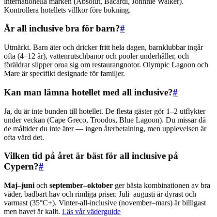
internationella märken (Absolut, Bacardi, Johnnie Walker).
Kontrollera hotellets villkor före bokning.
Är all inclusive bra för barn?
#
Utmärkt. Barn äter och dricker fritt hela dagen, barnklubbar ingår
ofta (4–12 år), vattenrutschbanor och pooler underhåller, och
föräldrar slipper oroa sig om restaurangnotor. Olympic Lagoon och
Mare är specifikt designade för familjer.
Kan man lämna hotellet med all inclusive?
#
Ja, du är inte bunden till hotellet. De flesta gäster gör 1–2 utflykter
under veckan (Cape Greco, Troodos, Blue Lagoon). Du missar då
de måltider du inte äter — ingen återbetalning, men upplevelsen är
ofta värd det.
Vilken tid på året är bäst för all inclusive på
Cypern?
#
Maj–juni
och
september–oktober
ger bästa kombinationen av bra
väder, badbart hav och rimliga priser. Juli–augusti är dyrast och
varmast (35°C+). Vinter-all-inclusive (november–mars) är billigast
men havet är kallt.
Läs vår väderguide