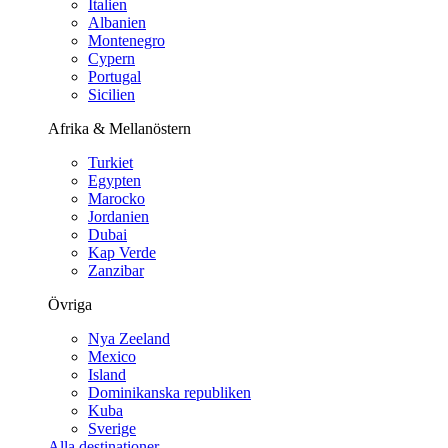
Italien
Albanien
Montenegro
Cypern
Portugal
Sicilien
Afrika & Mellanöstern
Turkiet
Egypten
Marocko
Jordanien
Dubai
Kap Verde
Zanzibar
Övriga
Nya Zeeland
Mexico
Island
Dominikanska republiken
Kuba
Sverige
Alla destinationer