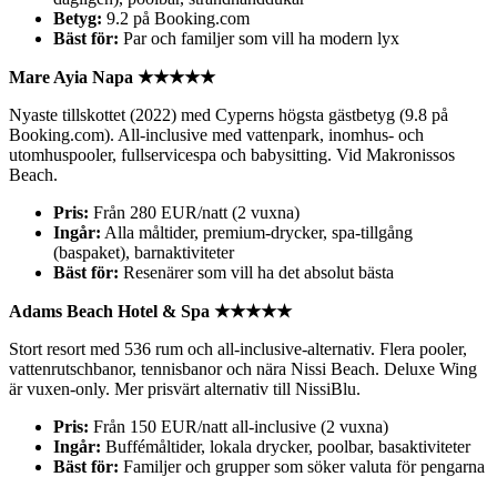
Betyg:
9.2 på Booking.com
Bäst för:
Par och familjer som vill ha modern lyx
Mare Ayia Napa ★★★★★
Nyaste tillskottet (2022) med Cyperns högsta gästbetyg (9.8 på
Booking.com). All-inclusive med vattenpark, inomhus- och
utomhuspooler, fullservicespa och babysitting. Vid Makronissos
Beach.
Pris:
Från 280 EUR/natt (2 vuxna)
Ingår:
Alla måltider, premium-drycker, spa-tillgång
(baspaket), barnaktiviteter
Bäst för:
Resenärer som vill ha det absolut bästa
Adams Beach Hotel & Spa ★★★★★
Stort resort med 536 rum och all-inclusive-alternativ. Flera pooler,
vattenrutschbanor, tennisbanor och nära Nissi Beach. Deluxe Wing
är vuxen-only. Mer prisvärt alternativ till NissiBlu.
Pris:
Från 150 EUR/natt all-inclusive (2 vuxna)
Ingår:
Buffémåltider, lokala drycker, poolbar, basaktiviteter
Bäst för:
Familjer och grupper som söker valuta för pengarna