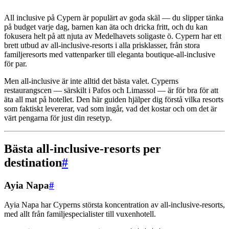
All inclusive på Cypern är populärt av goda skäl — du slipper tänka
på budget varje dag, barnen kan äta och dricka fritt, och du kan
fokusera helt på att njuta av Medelhavets soligaste ö. Cypern har ett
brett utbud av all-inclusive-resorts i alla prisklasser, från stora
familjeresorts med vattenparker till eleganta boutique-all-inclusive
för par.
Men all-inclusive är inte alltid det bästa valet. Cyperns
restaurangscen — särskilt i Pafos och Limassol — är för bra för att
äta all mat på hotellet. Den här guiden hjälper dig förstå vilka resorts
som faktiskt levererar, vad som ingår, vad det kostar och om det är
värt pengarna för just din resetyp.
Bästa all-inclusive-resorts per
destination
#
Ayia Napa
#
Ayia Napa har Cyperns största koncentration av all-inclusive-resorts,
med allt från familjespecialister till vuxenhotell.