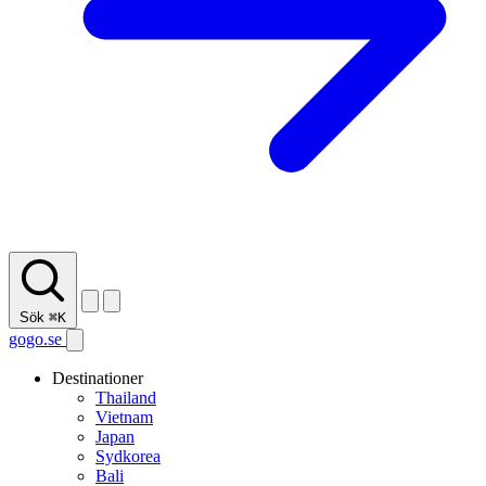
Sök
⌘K
gogo.se
Destinationer
Thailand
Vietnam
Japan
Sydkorea
Bali