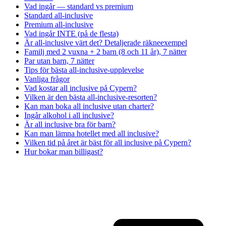
Vad ingår — standard vs premium
Standard all-inclusive
Premium all-inclusive
Vad ingår INTE (på de flesta)
Är all-inclusive värt det? Detaljerade räkneexempel
Familj med 2 vuxna + 2 barn (8 och 11 år), 7 nätter
Par utan barn, 7 nätter
Tips för bästa all-inclusive-upplevelse
Vanliga frågor
Vad kostar all inclusive på Cypern?
Vilken är den bästa all-inclusive-resorten?
Kan man boka all inclusive utan charter?
Ingår alkohol i all inclusive?
Är all inclusive bra för barn?
Kan man lämna hotellet med all inclusive?
Vilken tid på året är bäst för all inclusive på Cypern?
Hur bokar man billigast?