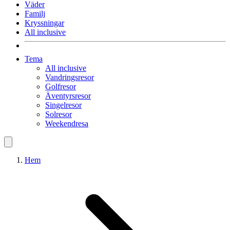
Väder
Familj
Kryssningar
All inclusive
Tema
All inclusive
Vandringsresor
Golfresor
Äventyrsresor
Singelresor
Solresor
Weekendresa
Hem