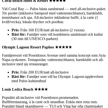
Coral Beach Hotel & Resort ★★★★★
Vid Coral Bay — Pafos bästa sandstrand — med all-inclusive-paket.
Tre pooler (inklusive barnpool med vattenrutschbanor), barnklubb,
tennisbanor och spa. All-inclusive inkluderar buffé, à la carte (1
kväll/vecka), lokala drycker och poolbar.
Pris:
Från 160 EUR/natt all-inclusive (2 vuxna)
Bäst för:
Familjer som vill kombinera sandstrand och kultur
(30 min till UNESCO-parken)
Olympic Lagoon Resort Paphos ★★★★★
Familjeresort vid Poseidonos Avenue med samma koncept som Ayia
Napa-syskonen. Temapoolar, vattenrutschbanor, barnklubb och all-
inclusive med sju restauranger.
Pris:
Från 200 EUR/natt all-inclusive
Bäst för:
Familjer som vill ha Olympic Lagoon-upplevelsen
med Pafos kulturutbud
Louis Ledra Beach ★★★★
Populärt all-inclusive vid Poseidonos-promenaden.
Buffétrestaurang, à la carte och strandbar. Enkla men rena rum.
Populärt bland skandinaver — TUI och Ving har ofta charterpaket