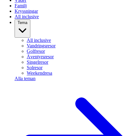
Väder
Familj
Kryssningar
All inclusive
Tema
All inclusive
Vandringsresor
Golfresor
Äventyrsresor
Singelresor
Solresor
Weekendresa
Alla teman