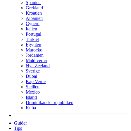
Spanien
Grekland
Kroatien
Albanien
Cypern
Italien
Portugal
Turkiet
Egypten
Marocko
Jordanien
Maldiverna
Nya Zeeland
Sverige
Dubai
Kap Verde
Sicilien
Mexico
Island
Dominikanska republiken
Kuba
Guider
Tips