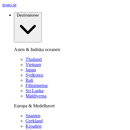
gogo.se
Destinationer
Asien & Indiska oceanen
Thailand
Vietnam
Japan
Sydkorea
Bali
Filippinerna
Sri Lanka
Maldiverna
Europa & Medelhavet
Spanien
Grekland
Kroatien