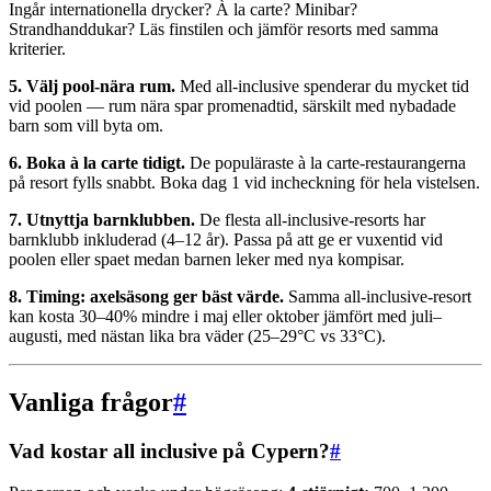
Ingår internationella drycker? À la carte? Minibar?
Strandhanddukar? Läs finstilen och jämför resorts med samma
kriterier.
5. Välj pool-nära rum.
Med all-inclusive spenderar du mycket tid
vid poolen — rum nära spar promenadtid, särskilt med nybadade
barn som vill byta om.
6. Boka à la carte tidigt.
De populäraste à la carte-restaurangerna
på resort fylls snabbt. Boka dag 1 vid incheckning för hela vistelsen.
7. Utnyttja barnklubben.
De flesta all-inclusive-resorts har
barnklubb inkluderad (4–12 år). Passa på att ge er vuxentid vid
poolen eller spaet medan barnen leker med nya kompisar.
8. Timing: axelsäsong ger bäst värde.
Samma all-inclusive-resort
kan kosta 30–40% mindre i maj eller oktober jämfört med juli–
augusti, med nästan lika bra väder (25–29°C vs 33°C).
Vanliga frågor
#
Vad kostar all inclusive på Cypern?
#