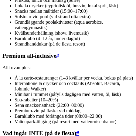
Frukost, lunch och middag (buffé)
Lokala drycker (cypriotisk öl, husvin, lokal sprit, läsk)
Snacks mellan måltider (15:00–17:00)
Solstolar vid pool (vid strand ofta extra)
Grundläggande poolaktiviteter (aqua aerobics,
vattengymnastik)
Kvällsunderhållning (show, livemusik)
Barnklubb (4–12 år, under dagtid)
Strandhanddukar (på de flesta resort)
Premium all-inclusive
#
Allt ovan plus:
À la carte-restauranger (1–3 kvällar per vecka, bokas på plats)
Internationella drycker och cocktails (Absolut, Bacardi,
Johnnie Walker)
Minibar i rummet (påfylls dagligen med vatten, öl, läsk)
Spa-rabatter (10–20%)
Sena snacks/natthack (22:00–00:00)
Premium-vin på flaska vid middag
Barnklubb med förlängda tider (08:00–22:00)
Vattenpark-tillgång (på resort med vattenrutschbanor)
Vad ingår INTE (på de flesta)
#