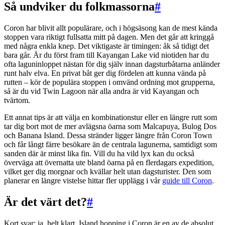
Så undviker du folkmassorna
#
Coron har blivit allt populärare, och i högsäsong kan de mest kända
stoppen vara riktigt fullsatta mitt på dagen. Men det går att kringgå
med några enkla knep. Det viktigaste är timingen: åk så tidigt det
bara går. Är du först fram till Kayangan Lake vid niotiden har du
ofta laguninloppet nästan för dig själv innan dagsturbåtarna anländer
runt halv elva. En privat båt ger dig fördelen att kunna vända på
rutten – kör de populära stoppen i omvänd ordning mot grupperna,
så är du vid Twin Lagoon när alla andra är vid Kayangan och
tvärtom.
Ett annat tips är att välja en kombinationstur eller en längre rutt som
tar dig bort mot de mer avlägsna öarna som Malcapuya, Bulog Dos
och Banana Island. Dessa stränder ligger längre från Coron Town
och får långt färre besökare än de centrala lagunerna, samtidigt som
sanden där är minst lika fin. Vill du ha vild lyx kan du också
överväga att övernatta ute bland öarna på en flerdagars expedition,
vilket ger dig morgnar och kvällar helt utan dagsturister. Den som
planerar en längre vistelse hittar fler upplägg i vår
guide till Coron
.
Är det värt det?
#
Kort svar: ja, helt klart. Island hopping i Coron är en av de absolut