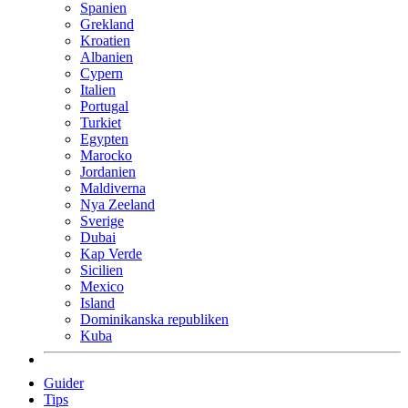
Spanien
Grekland
Kroatien
Albanien
Cypern
Italien
Portugal
Turkiet
Egypten
Marocko
Jordanien
Maldiverna
Nya Zeeland
Sverige
Dubai
Kap Verde
Sicilien
Mexico
Island
Dominikanska republiken
Kuba
Guider
Tips