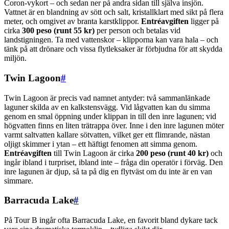
Coron-vykort – och sedan ner på andra sidan till själva insjön.
Vattnet är en blandning av sött och salt, kristallklart med sikt på flera
meter, och omgivet av branta karstklippor.
Entréavgiften
ligger på
cirka
300 peso (runt 55 kr)
per person och betalas vid
landstigningen. Ta med vattenskor – klipporna kan vara hala – och
tänk på att drönare och vissa flytleksaker är förbjudna för att skydda
miljön.
Twin Lagoon
#
Twin Lagoon är precis vad namnet antyder: två sammanlänkade
laguner skilda av en kalkstensvägg. Vid lågvatten kan du simma
genom en smal öppning under klippan in till den inre lagunen; vid
högvatten finns en liten trätrappa över. Inne i den inre lagunen möter
varmt saltvatten kallare sötvatten, vilket ger ett flimrande, nästan
oljigt skimmer i ytan – ett häftigt fenomen att simma genom.
Entréavgiften
till Twin Lagoon är cirka
200 peso (runt 40 kr)
och
ingår ibland i turpriset, ibland inte – fråga din operatör i förväg. Den
inre lagunen är djup, så ta på dig en flytväst om du inte är en van
simmare.
Barracuda Lake
#
På Tour B ingår ofta Barracuda Lake, en favorit bland dykare tack