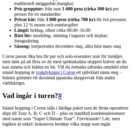
traditionell utriggarbåt (bangka)
Pris grupptur:
från runt
1 600 peso (cirka 300 kr)
per
person för en standardtur
Privat båt:
från
3 800 peso (cirka 700 kr)
för två personer,
plus 12 % moms och entréavgifter
Längd:
heldag, oftast cirka 08.00–16.00
Bäst för:
snorkling, simning i laguner och insjöar,
fotografering
Säsong:
torrperioden december–maj, allra bäst mars–maj
Coron passar lika bra för par och solo-resenärer som för familjer,
men tänk på att flera av de mest spektakulära stoppen kräver att du
kan simma och klättra en bit. Vill du fortsätta utforska området efter
island hopping är
vrakdykning i Coron
ett självklart nästa steg –
bukten gömmer ett dussintal japanska skeppsvrak från andra
världskriget.
Vad ingår i turen?
#
Island hopping i Coron säljs i färdiga paket som de flesta operatörer
döpt till Tour A, B, C och D – plus en handfull kombinationsturer
med namn som “Super Ultimate Tour”. Förvirrande? Lite, men
logiken är enkel: bokstaven berättar vilka stopp som ingår.