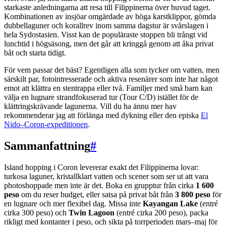
starkaste anledningarna att resa till Filippinerna över huvud taget.
Kombinationen av insjöar omgärdade av höga karstklippor, gömda
dubbellaguner och korallrev inom samma dagstur är svårslagen i
hela Sydostasien. Visst kan de populäraste stoppen bli trångt vid
lunchtid i högsäsong, men det går att kringgå genom att åka privat
båt och starta tidigt.
För vem passar det bäst? Egentligen alla som tycker om vatten, men
särskilt par, fotointresserade och aktiva resenärer som inte har något
emot att klättra en stentrappa eller två. Familjer med små barn kan
välja en lugnare strandfokuserad tur (Tour C/D) istället för de
klättringskrävande lagunerna. Vill du ha ännu mer hav
rekommenderar jag att förlänga med dykning eller den episka
El
Nido–Coron-expeditionen
.
Sammanfattning
#
Island hopping i Coron levererar exakt det Filippinerna lovar:
turkosa laguner, kristallklart vatten och scener som ser ut att vara
photoshoppade men inte är det. Boka en grupptur från cirka
1 600
peso
om du reser budget, eller satsa på privat båt från
3 800 peso
för
en lugnare och mer flexibel dag. Missa inte
Kayangan Lake
(entré
cirka 300 peso) och
Twin Lagoon
(entré cirka 200 peso), packa
rikligt med kontanter i peso, och sikta på torrperioden mars–maj för