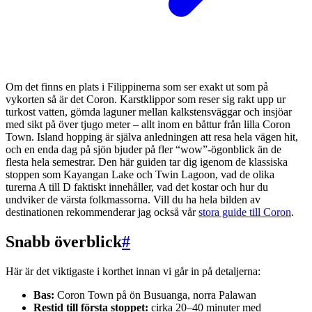
Om det finns en plats i Filippinerna som ser exakt ut som på
vykorten så är det Coron. Karstklippor som reser sig rakt upp ur
turkost vatten, gömda laguner mellan kalkstensväggar och insjöar
med sikt på över tjugo meter – allt inom en båttur från lilla Coron
Town. Island hopping är själva anledningen att resa hela vägen hit,
och en enda dag på sjön bjuder på fler “wow”-ögonblick än de
flesta hela semestrar. Den här guiden tar dig igenom de klassiska
stoppen som Kayangan Lake och Twin Lagoon, vad de olika
turerna A till D faktiskt innehåller, vad det kostar och hur du
undviker de värsta folkmassorna. Vill du ha hela bilden av
destinationen rekommenderar jag också vår
stora guide till Coron
.
Snabb överblick
#
Här är det viktigaste i korthet innan vi går in på detaljerna:
Bas:
Coron Town på ön Busuanga, norra Palawan
Restid till första stoppet:
cirka 20–40 minuter med