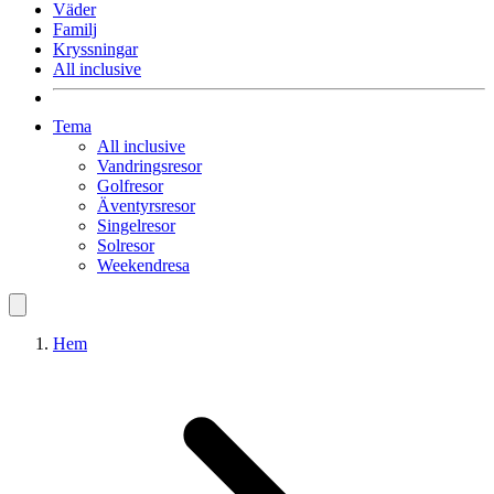
Väder
Familj
Kryssningar
All inclusive
Tema
All inclusive
Vandringsresor
Golfresor
Äventyrsresor
Singelresor
Solresor
Weekendresa
Hem