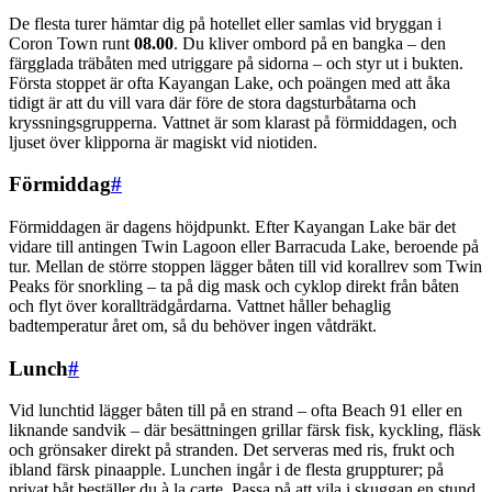
De flesta turer hämtar dig på hotellet eller samlas vid bryggan i
Coron Town runt
08.00
. Du kliver ombord på en bangka – den
färgglada träbåten med utriggare på sidorna – och styr ut i bukten.
Första stoppet är ofta Kayangan Lake, och poängen med att åka
tidigt är att du vill vara där före de stora dagsturbåtarna och
kryssningsgrupperna. Vattnet är som klarast på förmiddagen, och
ljuset över klipporna är magiskt vid niotiden.
Förmiddag
#
Förmiddagen är dagens höjdpunkt. Efter Kayangan Lake bär det
vidare till antingen Twin Lagoon eller Barracuda Lake, beroende på
tur. Mellan de större stoppen lägger båten till vid korallrev som Twin
Peaks för snorkling – ta på dig mask och cyklop direkt från båten
och flyt över korallträdgårdarna. Vattnet håller behaglig
badtemperatur året om, så du behöver ingen våtdräkt.
Lunch
#
Vid lunchtid lägger båten till på en strand – ofta Beach 91 eller en
liknande sandvik – där besättningen grillar färsk fisk, kyckling, fläsk
och grönsaker direkt på stranden. Det serveras med ris, frukt och
ibland färsk pinaapple. Lunchen ingår i de flesta gruppturer; på
privat båt beställer du à la carte. Passa på att vila i skuggan en stund