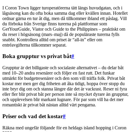
I Coron Town ligger turoperatörerna tätt längs huvudgatan, och i
lågsäsong kan du ofta boka samma dag eller kvällen innan. Hotellet
ordnar gärna en tur åt dig, men då tillkommer ibland ett påslag. Vill
du förboka från Sverige finns turerna på plattformar som
GetYourGuide, Viator och Guide to the Philippines – praktiskt om
du reser i högsäsong (mars–maj) då de populäraste turerna fylls
snabbt. Kontrollera alltid om priset är “all-in” eller om
entréavgifterna tillkommer separat.
Boka grupptur vs privat båt
#
Grupptur är det billigaste och socialaste alternativet – du delar båt
med 10–20 andra resenärer och följer en fast rutt. Det funkar
utmärkt för budgetresenärer och den som vill träffa folk. Privat båt
kostar mer men ger dig friheten att åka tidigt, hoppa över stopp du
inte bryr dig om och stanna längre där det är vackrast. Reser ni fyra
eller fler blir privat båt per person inte så mycket dyrare än grupptur,
och upplevelsen blir markant lugnare. För par som vill ha det mer
romantiskt är privat båt nästan alltid värt pengarna.
Priser och vad det kostar
#
Räkna med ungefär följande för en heldags island hopping i Coron