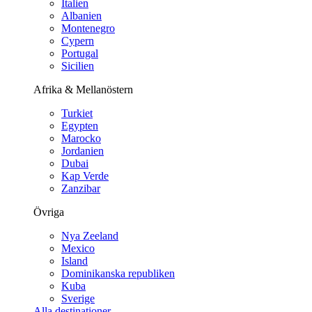
Italien
Albanien
Montenegro
Cypern
Portugal
Sicilien
Afrika & Mellanöstern
Turkiet
Egypten
Marocko
Jordanien
Dubai
Kap Verde
Zanzibar
Övriga
Nya Zeeland
Mexico
Island
Dominikanska republiken
Kuba
Sverige
Alla destinationer