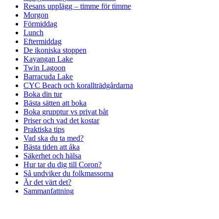
Resans upplägg – timme för timme
Morgon
Förmiddag
Lunch
Eftermiddag
De ikoniska stoppen
Kayangan Lake
Twin Lagoon
Barracuda Lake
CYC Beach och korallträdgårdarna
Boka din tur
Bästa sätten att boka
Boka grupptur vs privat båt
Priser och vad det kostar
Praktiska tips
Vad ska du ta med?
Bästa tiden att åka
Säkerhet och hälsa
Hur tar du dig till Coron?
Så undviker du folkmassorna
Är det värt det?
Sammanfattning