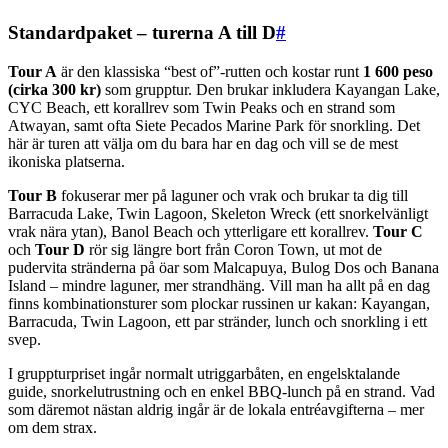
Standardpaket – turerna A till D
#
Tour A
är den klassiska “best of”-rutten och kostar runt
1 600 peso
(cirka 300 kr)
som grupptur. Den brukar inkludera Kayangan Lake,
CYC Beach, ett korallrev som Twin Peaks och en strand som
Atwayan, samt ofta Siete Pecados Marine Park för snorkling. Det
här är turen att välja om du bara har en dag och vill se de mest
ikoniska platserna.
Tour B
fokuserar mer på laguner och vrak och brukar ta dig till
Barracuda Lake, Twin Lagoon, Skeleton Wreck (ett snorkelvänligt
vrak nära ytan), Banol Beach och ytterligare ett korallrev.
Tour C
och
Tour D
rör sig längre bort från Coron Town, ut mot de
pudervita stränderna på öar som Malcapuya, Bulog Dos och Banana
Island – mindre laguner, mer strandhäng. Vill man ha allt på en dag
finns kombinationsturer som plockar russinen ur kakan: Kayangan,
Barracuda, Twin Lagoon, ett par stränder, lunch och snorkling i ett
svep.
I gruppturpriset ingår normalt utriggarbåten, en engelsktalande
guide, snorkelutrustning och en enkel BBQ-lunch på en strand. Vad
som däremot nästan aldrig ingår är de lokala entréavgifterna – mer
om dem strax.