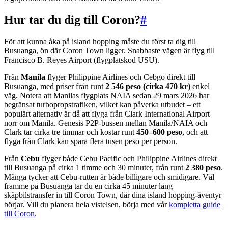
Hur tar du dig till Coron?
#
För att kunna åka på island hopping måste du först ta dig till
Busuanga, ön där Coron Town ligger. Snabbaste vägen är flyg till
Francisco B. Reyes Airport (flygplatskod USU).
Från
Manila
flyger Philippine Airlines och Cebgo direkt till
Busuanga, med priser från runt
2 546 peso (cirka 470 kr)
enkel
väg. Notera att Manilas flygplats NAIA sedan 29 mars 2026 har
begränsat turbopropstrafiken, vilket kan påverka utbudet – ett
populärt alternativ är då att flyga från Clark International Airport
norr om Manila. Genesis P2P-bussen mellan Manila/NAIA och
Clark tar cirka tre timmar och kostar runt
450–600 peso
, och att
flyga från Clark kan spara flera tusen peso per person.
Från
Cebu
flyger både Cebu Pacific och Philippine Airlines direkt
till Busuanga på cirka 1 timme och 30 minuter, från runt
2 380 peso
.
Många tycker att Cebu-rutten är både billigare och smidigare. Väl
framme på Busuanga tar du en cirka 45 minuter lång
skåpbilstransfer in till Coron Town, där dina island hopping-äventyr
börjar. Vill du planera hela vistelsen, börja med vår
kompletta guide
till Coron
.