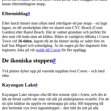
innan eftermiddagens stopp.
Eftermiddag
#
Efter lunch hinner man oftast med ytterligare ett par stopp – en lugn
lagun, en till snorkelplats eller en strand som CYC Beach (Coral
Garden) eller Banol Beach. Här är vattnet grundare och perfekt för
den som vill bada utan att klättra. Båten är vanligtvis tillbaka i Coron
Town vid
16-tiden
, lagom till att du hinner skölja av saltet före en
kall San Miguel och solnedgång. Är du sugen på fler dagsturer från
regionen, kika på vår
guide till Coron
för fler upplägg.
De ikoniska stoppen
#
Två platser dyker upp på varenda topplista över Coron – och med
rätta.
Kayangan Lake
#
Kayangan Lake utropas ofta till den renaste sjön i Asien, och det är
lätt att förstå varför när man väl står på utsiktsplatsen ovanför. För att
nå sjön klättrar du uppför en stentrappa på cirka 300 trappsteg till
den berömda vyn över laguninloppet – den bild du sett på alla