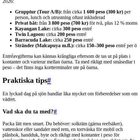
2026:
Grupptur (Tour A/B):
från cirka
1 600 peso (300 kr)
per
person, lunch och utrustning oftast inkluderad
Privat båt:
från
3 800 peso (700 kr)
för två, plus 12 % moms
Kayangan Lake:
cirka
300 peso
entré
Twin Lagoon:
cirka
200 peso
entré
Barracuda Lake:
cirka
250 peso
entré
Stränder (Malcapuya m.fl.):
cirka
150–300 peso
entré per ö
Entréavgifterna kan kännas krångliga eftersom de tas ut på plats i
kontanter och varierar mellan öarna. Ta med rikligt med småsedlar i
peso – det finns inga kortterminaler ute på öarna.
Praktiska tips
#
En lyckad dag på sjön handlar lika mycket om förberedelser som om
vädret.
Vad ska du ta med?
#
Packa lätt men smart. Du behöver: solkräm (gärna reefsäker),
vattenskor eller sandaler med rem, en torrväska för mobil och
plånbok, handduk, byte och rikligt med kontanter i peso för