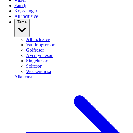
Väder
Familj
Kryssningar
All inclusive
Tema
All inclusive
Vandringsresor
Golfresor
Äventyrsresor
Singelresor
Solresor
Weekendresa
Alla teman