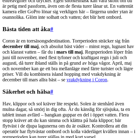
entréavgifter och drycker. Egen snorkelmask kan vara skönt om du
är petig med passform, även om de flesta turer lånar ut. En vattentät
kamera eller GoPro lönar sig verkligen här – färgerna under ytan är
osannolika. Glöm inte solhatt och vatten; det blir hett ombord.
Bästa tiden att åka
#
Coron är en torrsäsongsdestination. Torrperioden sträcker sig från
december till maj
, och absolut bäst väder – minst regn, lugnast hav
och klarast vatten – får du i
mars till maj
. Regnperioden löper från
juni till november, med flest tyfoner och kraftigast regn i juli och
augusti, då turer ibland ställs in på grund av höga vågor. April, maj
och november kan ge ett bra mellanläge med färre turister och lägre
priser. Vill du kombinera island hopping med vrakdykning är
december till mars allra bäst – se
vrakdykning i Coron
.
Säkerhet och hälsa
#
Hav, klippor och sol kräver lite respekt. Solen är stenhård även
mulna dagar, så smörj in dig ofta. Är du känslig för sjösjuka, ta en
tablett innan avfärd – bangkan guppar en del i öppet vatten. Flera
stopp kräver att du kan simma och klättra på hala klippor; bär
flytväst i de djupa lagunerna om du är osäker. Kontrollera att din
operatör har flytvästar ombord och kolla väderläget kvällen innan – i
regnperioden kan turer ställas in med kort varsel.