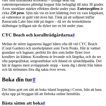
vare sina dramatiska termoklin – tydliga skikt där
vattentemperaturen plötsligt hoppar från behagligt till nära 38 grader.
Även snorklare märker effekten direkt under ytan.
Entréavgiften
är
cirka
250 peso
. Sjön nås via en kort klättring över en vass klippkant,
så vattenskor är guld värt även här. Tänk på att solljuset träffar
Barracuda Lake bäst mitt på dagen – då ser du termoklinens
skiftningar tydligast när du dyker ner en bit under ytan.
CYC Beach och korallträdgårdarna
#
Mellan de större lagunerna lägger båten ofta till vid CYC Beach
(Coral Garden) och snorkelplatser som Twin Peaks. Här är vattnet
grundare och lugnare, perfekt för den som hellre flyter över
korallrev än klättrar. Korallerna är levande och färgrika, och du ser
ofta papegojfiskar, sergeantfiskar och ibland en sjösköldpadda. Det
här är dagens mest avslappnade stopp – kasta dig i direkt från båten
och låt strömmen föra dig sakta över reven.
Boka din tur
#
Det finns gott om sätt att boka island hopping i Coron, från att bara
dyka upp på bryggan till att förboka online hemifrån.
Bästa sätten att boka
#