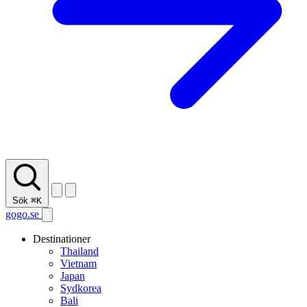
Sök
⌘K
gogo.se
Destinationer
Thailand
Vietnam
Japan
Sydkorea
Bali