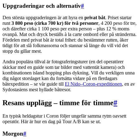
Uppgraderingar och alternativ
#
Den största uppgraderingen är att hyra en
privat båt
. Priset startar
runt
3 800 peso (cirka 700 kr) för två personer
, 4 200 peso för tre,
och därefter cirka 1 100 peso per extra person – plus 12 % moms
ovanpå. Mat och dryck beställs à la carte ombord eller på stränderna.
Fördelen med privat båt är total frihet: du bestämmer rutten, åker
tidigt för att slå folkmassorna och stannar så länge du vill vid det
stopp du gillar mest.
Andra populära tillval är fotograferingsturer (en del operatörer
skickar med en guide som tar bilder med vattentät kamera) och
kombinationen island hopping plus dykning. Vill du verkligen unna
dig något storslaget kan du fortsätta vidare på en flerdagars
båtexpedition – se vår guide till
El Nido–Coron-expeditionen
, en av
Sydostasiens mest hyllade båtresor.
Resans upplägg – timme för timme
#
En typisk heldagstur i Coron följer ungefär samma rytm oavsett
operatör. Här är hur en dag på Tour A/B kan se ut.
Morgon
#