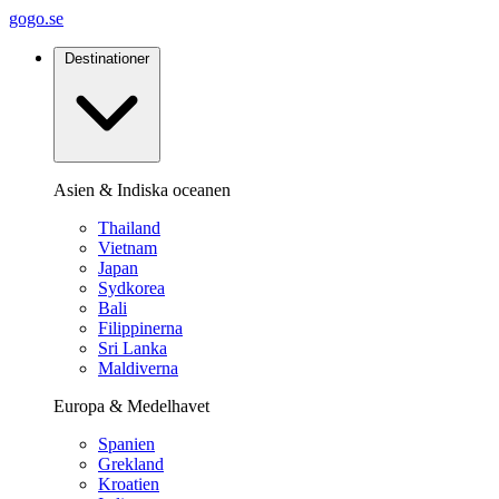
gogo.se
Destinationer
Asien & Indiska oceanen
Thailand
Vietnam
Japan
Sydkorea
Bali
Filippinerna
Sri Lanka
Maldiverna
Europa & Medelhavet
Spanien
Grekland
Kroatien