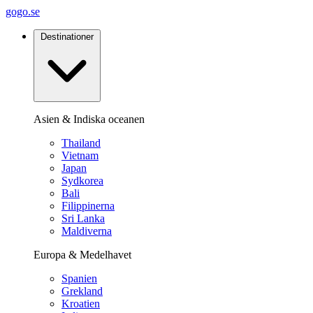
gogo.se
Destinationer
Asien & Indiska oceanen
Thailand
Vietnam
Japan
Sydkorea
Bali
Filippinerna
Sri Lanka
Maldiverna
Europa & Medelhavet
Spanien
Grekland
Kroatien