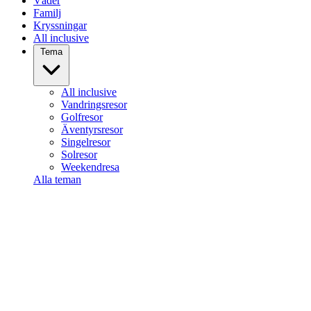
Väder
Familj
Kryssningar
All inclusive
Tema
All inclusive
Vandringsresor
Golfresor
Äventyrsresor
Singelresor
Solresor
Weekendresa
Alla teman