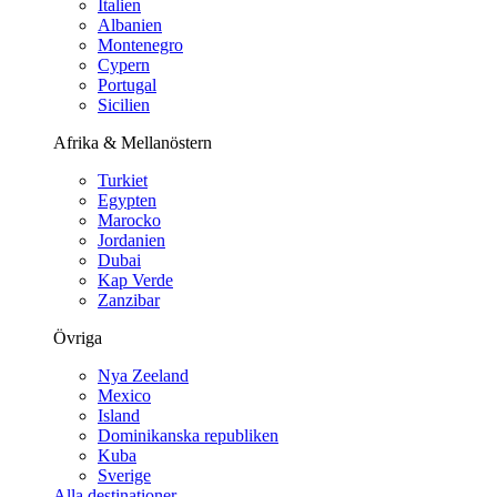
Italien
Albanien
Montenegro
Cypern
Portugal
Sicilien
Afrika & Mellanöstern
Turkiet
Egypten
Marocko
Jordanien
Dubai
Kap Verde
Zanzibar
Övriga
Nya Zeeland
Mexico
Island
Dominikanska republiken
Kuba
Sverige
Alla destinationer