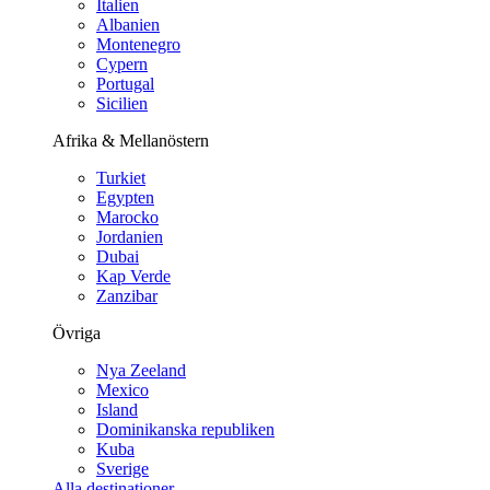
Italien
Albanien
Montenegro
Cypern
Portugal
Sicilien
Afrika & Mellanöstern
Turkiet
Egypten
Marocko
Jordanien
Dubai
Kap Verde
Zanzibar
Övriga
Nya Zeeland
Mexico
Island
Dominikanska republiken
Kuba
Sverige
Alla destinationer