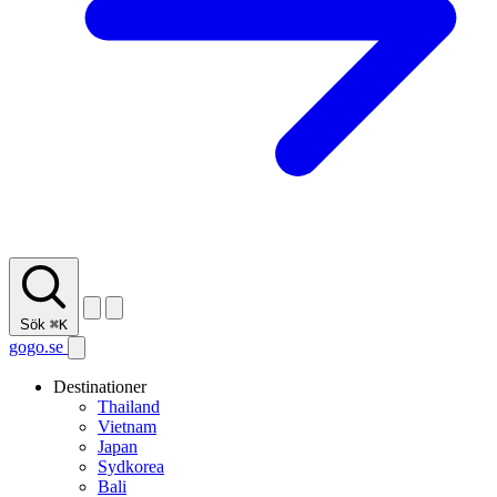
Sök
⌘K
gogo.se
Destinationer
Thailand
Vietnam
Japan
Sydkorea
Bali