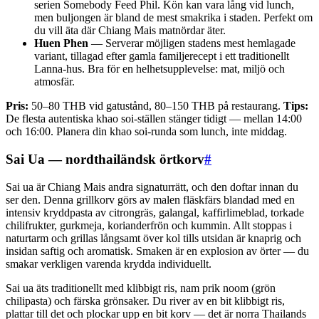
serien Somebody Feed Phil. Kön kan vara lång vid lunch,
men buljongen är bland de mest smakrika i staden. Perfekt om
du vill äta där Chiang Mais matnördar äter.
Huen Phen
— Serverar möjligen stadens mest hemlagade
variant, tillagad efter gamla familjerecept i ett traditionellt
Lanna-hus. Bra för en helhetsupplevelse: mat, miljö och
atmosfär.
Pris:
50–80 THB vid gatustånd, 80–150 THB på restaurang.
Tips:
De flesta autentiska khao soi-ställen stänger tidigt — mellan 14:00
och 16:00. Planera din khao soi-runda som lunch, inte middag.
Sai Ua — nordthailändsk örtkorv
#
Sai ua är Chiang Mais andra signaturrätt, och den doftar innan du
ser den. Denna grillkorv görs av malen fläskfärs blandad med en
intensiv kryddpasta av citrongräs, galangal, kaffirlimeblad, torkade
chilifrukter, gurkmeja, korianderfrön och kummin. Allt stoppas i
naturtarm och grillas långsamt över kol tills utsidan är knaprig och
insidan saftig och aromatisk. Smaken är en explosion av örter — du
smakar verkligen varenda krydda individuellt.
Sai ua äts traditionellt med klibbigt ris, nam prik noom (grön
chilipasta) och färska grönsaker. Du river av en bit klibbigt ris,
plattar till det och plockar upp en bit korv — det är norra Thailands