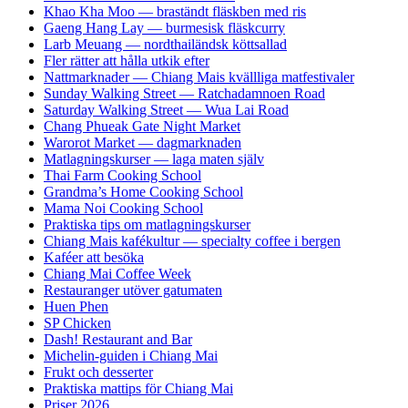
Khao Kha Moo — braständt fläskben med ris
Gaeng Hang Lay — burmesisk fläskcurry
Larb Meuang — nordthailändsk köttsallad
Fler rätter att hålla utkik efter
Nattmarknader — Chiang Mais kvällliga matfestivaler
Sunday Walking Street — Ratchadamnoen Road
Saturday Walking Street — Wua Lai Road
Chang Phueak Gate Night Market
Warorot Market — dagmarknaden
Matlagningskurser — laga maten själv
Thai Farm Cooking School
Grandma’s Home Cooking School
Mama Noi Cooking School
Praktiska tips om matlagningskurser
Chiang Mais kafékultur — specialty coffee i bergen
Kaféer att besöka
Chiang Mai Coffee Week
Restauranger utöver gatumaten
Huen Phen
SP Chicken
Dash! Restaurant and Bar
Michelin-guiden i Chiang Mai
Frukt och desserter
Praktiska mattips för Chiang Mai
Priser 2026