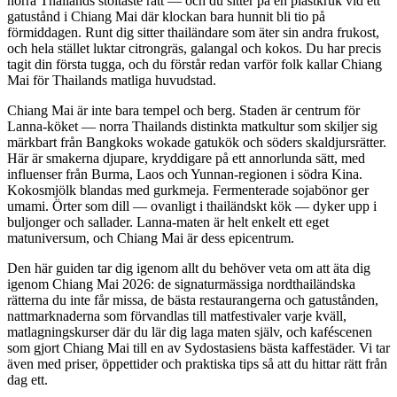
norra Thailands stoltaste rätt — och du sitter på en plastkruk vid ett
gatustånd i Chiang Mai där klockan bara hunnit bli tio på
förmiddagen. Runt dig sitter thailändare som äter sin andra frukost,
och hela stället luktar citrongräs, galangal och kokos. Du har precis
tagit din första tugga, och du förstår redan varför folk kallar Chiang
Mai för Thailands matliga huvudstad.
Chiang Mai är inte bara tempel och berg. Staden är centrum för
Lanna-köket — norra Thailands distinkta matkultur som skiljer sig
märkbart från Bangkoks wokade gatukök och söders skaldjursrätter.
Här är smakerna djupare, kryddigare på ett annorlunda sätt, med
influenser från Burma, Laos och Yunnan-regionen i södra Kina.
Kokosmjölk blandas med gurkmeja. Fermenterade sojabönor ger
umami. Örter som dill — ovanligt i thailändskt kök — dyker upp i
buljonger och sallader. Lanna-maten är helt enkelt ett eget
matuniversum, och Chiang Mai är dess epicentrum.
Den här guiden tar dig igenom allt du behöver veta om att äta dig
igenom Chiang Mai 2026: de signaturmässiga nordthailändska
rätterna du inte får missa, de bästa restaurangerna och gatustånden,
nattmarknaderna som förvandlas till matfestivaler varje kväll,
matlagningskurser där du lär dig laga maten själv, och kaféscenen
som gjort Chiang Mai till en av Sydostasiens bästa kaffestäder. Vi tar
även med priser, öppettider och praktiska tips så att du hittar rätt från
dag ett.