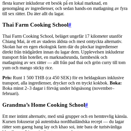
flesta kurser inkluderar ett besök på en lokal marknad, en
genomgång av ingredienser, och sedan hands-on matlagning av fyra
till sex rätter. Du äter allt du lagar.
Thai Farm Cooking School
#
Thai Farm Cooking School, beläget ungefär 17 kilometer utanför
Chiang Mai, är ett av stadens äldsta och mest omtyckta alternativ.
Skolan har en egen ekologisk farm där du plockar ingredienser
direkt från trädgården innan du lagar dem. Upplevelsen inkluderar
transport från hotellet, en marknadsrunda, farmbesök och
matlagning av sex rätter — allt från pad thai och grön curry till tom
yum och mango sticky rice.
Pris:
Runt 1 500 THB (ca 450 SEK) för en heldagskurs inklusive
transport, alla ingredienser, drycker och en tryckt kokbok.
Boka:
Boka minst 2–3 dagar i förväg under högsäsong (november–
februari).
Grandma’s Home Cooking School
#
Ett mer intimt alternativ, med små grupper och en hemtrevlig känsla.
Kursen fokuserar på autentiska nordthailändska recept — du lagar
rätter som gaeng hang lay och khao soi, inte bara de turistvänliga