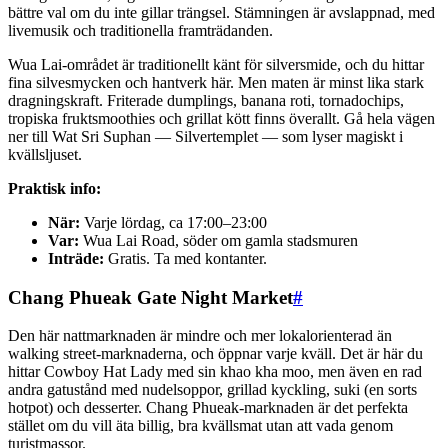
bättre val om du inte gillar trängsel. Stämningen är avslappnad, med
livemusik och traditionella framträdanden.
Wua Lai-området är traditionellt känt för silversmide, och du hittar
fina silvesmycken och hantverk här. Men maten är minst lika stark
dragningskraft. Friterade dumplings, banana roti, tornadochips,
tropiska fruktsmoothies och grillat kött finns överallt. Gå hela vägen
ner till Wat Sri Suphan — Silvertemplet — som lyser magiskt i
kvällsljuset.
Praktisk info:
När:
Varje lördag, ca 17:00–23:00
Var:
Wua Lai Road, söder om gamla stadsmuren
Inträde:
Gratis. Ta med kontanter.
Chang Phueak Gate Night Market
#
Den här nattmarknaden är mindre och mer lokalorienterad än
walking street-marknaderna, och öppnar varje kväll. Det är här du
hittar Cowboy Hat Lady med sin khao kha moo, men även en rad
andra gatustånd med nudelsoppor, grillad kyckling, suki (en sorts
hotpot) och desserter. Chang Phueak-marknaden är det perfekta
stället om du vill äta billig, bra kvällsmat utan att vada genom
turistmassor.