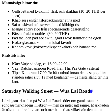
Matmässigt hittar du:
Grillspett med kyckling, fläsk och skaldjur (10–20 THB per
spett)
Khao soi i engångsförpackningar att ta med
Sai ua skivad och serverad med klibbigt ris
Mango sticky rice från specialiserade dessertstånd
Färska fruktsmoothies (30–50 THB)
Pad thai och pad see ew tillagad i wok framför dina ögon
Kokosglassmackor — en lokal favorit
Kanom krok (kokosmjölkspannkakor) och banana roti
Praktisk info:
När:
Varje söndag, ca 16:00–22:00
Var:
Ratchadamnoen Road, från Tha Pae Gate västerut
Tips:
Kom runt 17:00 för bäst utbud innan de mest populära
stånden säljer slut. Ta med kontanter — de flesta stånd tar inte
kort.
Saturday Walking Street — Wua Lai Road
#
Lördagsmarknaden på Wua Lai Road söder om gamla stan är
söndagsmarknadens lillebror — men på inget sätt sämre. Marknaden
är något mindre, lugnare och mer hanterbar, vilket gör den till ett