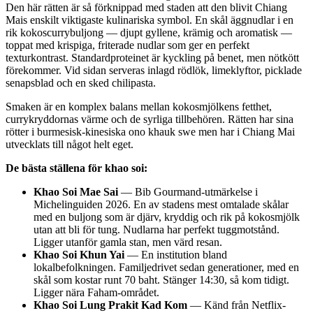
Den här rätten är så förknippad med staden att den blivit Chiang
Mais enskilt viktigaste kulinariska symbol. En skål äggnudlar i en
rik kokoscurrybuljong — djupt gyllene, krämig och aromatisk —
toppat med krispiga, friterade nudlar som ger en perfekt
texturkontrast. Standardproteinet är kyckling på benet, men nötkött
förekommer. Vid sidan serveras inlagd rödlök, limeklyftor, picklade
senapsblad och en sked chilipasta.
Smaken är en komplex balans mellan kokosmjölkens fetthet,
currykryddornas värme och de syrliga tillbehören. Rätten har sina
rötter i burmesisk-kinesiska ono khauk swe men har i Chiang Mai
utvecklats till något helt eget.
De bästa ställena för khao soi:
Khao Soi Mae Sai
— Bib Gourmand-utmärkelse i
Michelinguiden 2026. En av stadens mest omtalade skålar
med en buljong som är djärv, kryddig och rik på kokosmjölk
utan att bli för tung. Nudlarna har perfekt tuggmotstånd.
Ligger utanför gamla stan, men värd resan.
Khao Soi Khun Yai
— En institution bland
lokalbefolkningen. Familjedrivet sedan generationer, med en
skål som kostar runt 70 baht. Stänger 14:30, så kom tidigt.
Ligger nära Faham-området.
Khao Soi Lung Prakit Kad Kom
— Känd från Netflix-