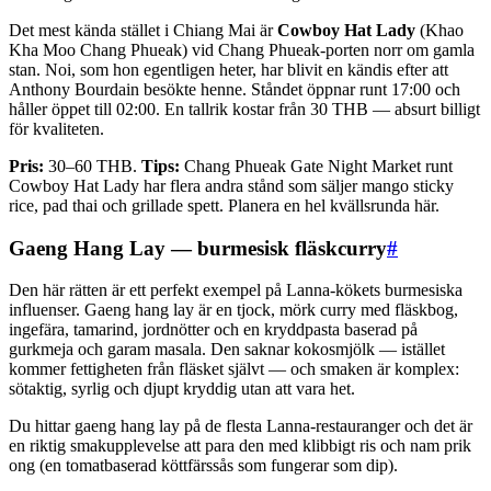
Det mest kända stället i Chiang Mai är
Cowboy Hat Lady
(Khao
Kha Moo Chang Phueak) vid Chang Phueak-porten norr om gamla
stan. Noi, som hon egentligen heter, har blivit en kändis efter att
Anthony Bourdain besökte henne. Ståndet öppnar runt 17:00 och
håller öppet till 02:00. En tallrik kostar från 30 THB — absurt billigt
för kvaliteten.
Pris:
30–60 THB.
Tips:
Chang Phueak Gate Night Market runt
Cowboy Hat Lady har flera andra stånd som säljer mango sticky
rice, pad thai och grillade spett. Planera en hel kvällsrunda här.
Gaeng Hang Lay — burmesisk fläskcurry
#
Den här rätten är ett perfekt exempel på Lanna-kökets burmesiska
influenser. Gaeng hang lay är en tjock, mörk curry med fläskbog,
ingefära, tamarind, jordnötter och en kryddpasta baserad på
gurkmeja och garam masala. Den saknar kokosmjölk — istället
kommer fettigheten från fläsket självt — och smaken är komplex:
sötaktig, syrlig och djupt kryddig utan att vara het.
Du hittar gaeng hang lay på de flesta Lanna-restauranger och det är
en riktig smakupplevelse att para den med klibbigt ris och nam prik
ong (en tomatbaserad köttfärssås som fungerar som dip).