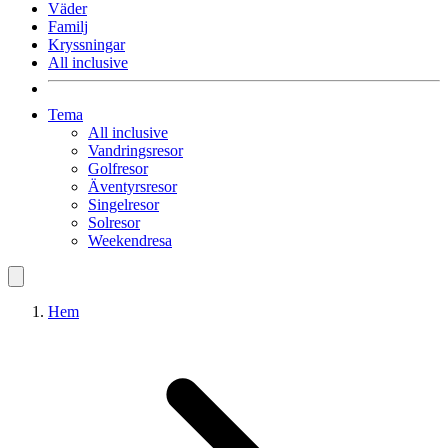
Väder
Familj
Kryssningar
All inclusive
Tema
All inclusive
Vandringsresor
Golfresor
Äventyrsresor
Singelresor
Solresor
Weekendresa
Hem