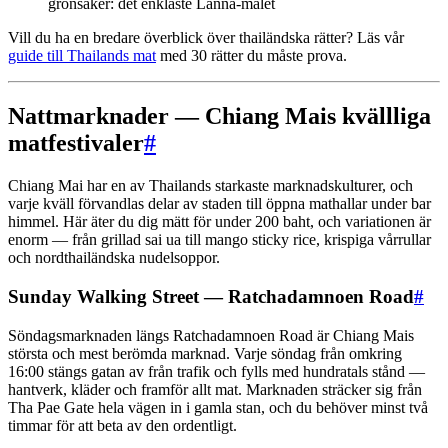
grönsaker: det enklaste Lanna-målet
Vill du ha en bredare överblick över thailändska rätter? Läs vår
guide till Thailands mat
med 30 rätter du måste prova.
Nattmarknader — Chiang Mais kvällliga
matfestivaler
#
Chiang Mai har en av Thailands starkaste marknadskulturer, och
varje kväll förvandlas delar av staden till öppna mathallar under bar
himmel. Här äter du dig mätt för under 200 baht, och variationen är
enorm — från grillad sai ua till mango sticky rice, krispiga vårrullar
och nordthailändska nudelsoppor.
Sunday Walking Street — Ratchadamnoen Road
#
Söndagsmarknaden längs Ratchadamnoen Road är Chiang Mais
största och mest berömda marknad. Varje söndag från omkring
16:00 stängs gatan av från trafik och fylls med hundratals stånd —
hantverk, kläder och framför allt mat. Marknaden sträcker sig från
Tha Pae Gate hela vägen in i gamla stan, och du behöver minst två
timmar för att beta av den ordentligt.