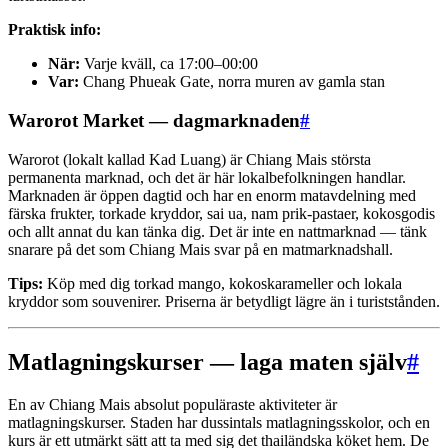
Praktisk info:
När:
Varje kväll, ca 17:00–00:00
Var:
Chang Phueak Gate, norra muren av gamla stan
Warorot Market — dagmarknaden
#
Warorot (lokalt kallad Kad Luang) är Chiang Mais största
permanenta marknad, och det är här lokalbefolkningen handlar.
Marknaden är öppen dagtid och har en enorm matavdelning med
färska frukter, torkade kryddor, sai ua, nam prik-pastaer, kokosgodis
och allt annat du kan tänka dig. Det är inte en nattmarknad — tänk
snarare på det som Chiang Mais svar på en matmarknadshall.
Tips:
Köp med dig torkad mango, kokoskarameller och lokala
kryddor som souvenirer. Priserna är betydligt lägre än i turiststånden.
Matlagningskurser — laga maten själv
#
En av Chiang Mais absolut populäraste aktiviteter är
matlagningskurser. Staden har dussintals matlagningsskolor, och en
kurs är ett utmärkt sätt att ta med sig det thailändska köket hem. De