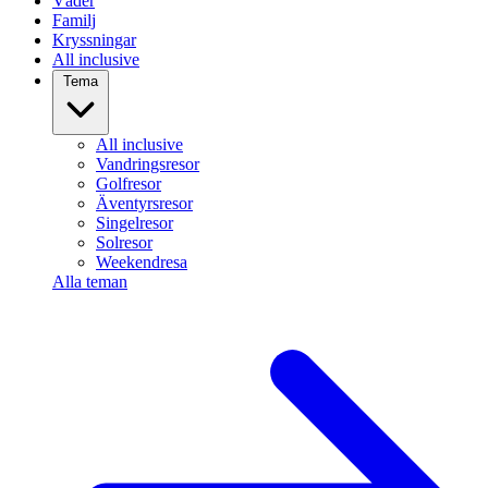
Väder
Familj
Kryssningar
All inclusive
Tema
All inclusive
Vandringsresor
Golfresor
Äventyrsresor
Singelresor
Solresor
Weekendresa
Alla teman