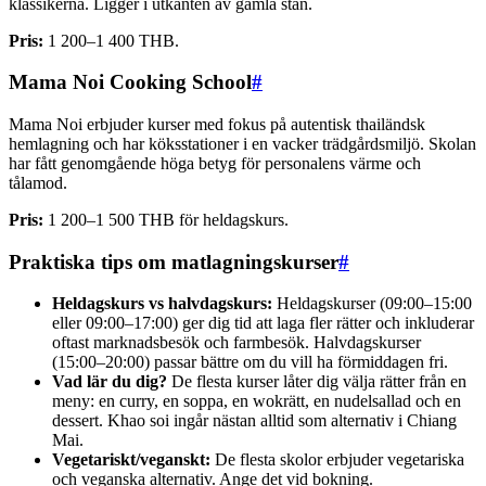
klassikerna. Ligger i utkanten av gamla stan.
Pris:
1 200–1 400 THB.
Mama Noi Cooking School
#
Mama Noi erbjuder kurser med fokus på autentisk thailändsk
hemlagning och har köksstationer i en vacker trädgårdsmiljö. Skolan
har fått genomgående höga betyg för personalens värme och
tålamod.
Pris:
1 200–1 500 THB för heldagskurs.
Praktiska tips om matlagningskurser
#
Heldagskurs vs halvdagskurs:
Heldagskurser (09:00–15:00
eller 09:00–17:00) ger dig tid att laga fler rätter och inkluderar
oftast marknadsbesök och farmbesök. Halvdagskurser
(15:00–20:00) passar bättre om du vill ha förmiddagen fri.
Vad lär du dig?
De flesta kurser låter dig välja rätter från en
meny: en curry, en soppa, en wokrätt, en nudelsallad och en
dessert. Khao soi ingår nästan alltid som alternativ i Chiang
Mai.
Vegetariskt/veganskt:
De flesta skolor erbjuder vegetariska
och veganska alternativ. Ange det vid bokning.