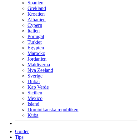
Spanien
Grekland
Kroatien
Albanien
Cypern
Italien
Portugal
Turkiet
Egypten
Marocko
Jordanien
Maldiverna
Nya Zeeland
Sverige
Dubai
Kap Verde
Sicilien
Mexico
Island
Dominikanska republiken
Kuba
Guider
Tips