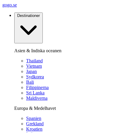
gogo.se
Destinationer
Asien & Indiska oceanen
Thailand
Vietnam
Japan
Sydkorea
Bali
Filippinerna
Sri Lanka
Maldiverna
Europa & Medelhavet
Spanien
Grekland
Kroatien