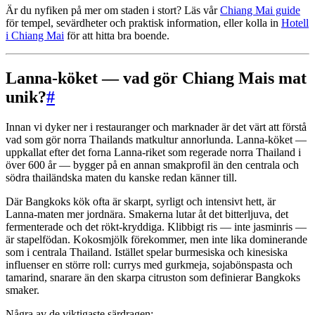
Är du nyfiken på mer om staden i stort? Läs vår
Chiang Mai guide
för tempel, sevärdheter och praktisk information, eller kolla in
Hotell
i Chiang Mai
för att hitta bra boende.
Lanna-köket — vad gör Chiang Mais mat
unik?
#
Innan vi dyker ner i restauranger och marknader är det värt att förstå
vad som gör norra Thailands matkultur annorlunda. Lanna-köket —
uppkallat efter det forna Lanna-riket som regerade norra Thailand i
över 600 år — bygger på en annan smakprofil än den centrala och
södra thailändska maten du kanske redan känner till.
Där Bangkoks kök ofta är skarpt, syrligt och intensivt hett, är
Lanna-maten mer jordnära. Smakerna lutar åt det bitterljuva, det
fermenterade och det rökt-kryddiga. Klibbigt ris — inte jasminris —
är stapelfödan. Kokosmjölk förekommer, men inte lika dominerande
som i centrala Thailand. Istället spelar burmesiska och kinesiska
influenser en större roll: currys med gurkmeja, sojabönspasta och
tamarind, snarare än den skarpa citruston som definierar Bangkoks
smaker.
Några av de viktigaste särdragen: