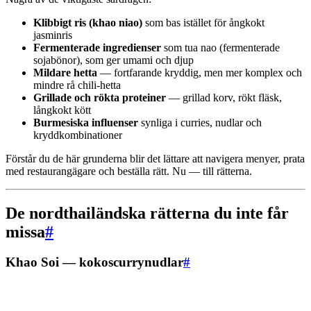
Klibbigt ris (khao niao)
som bas istället för ångkokt
jasminris
Fermenterade ingredienser
som tua nao (fermenterade
sojabönor), som ger umami och djup
Mildare hetta
— fortfarande kryddig, men mer komplex och
mindre rå chili-hetta
Grillade och rökta proteiner
— grillad korv, rökt fläsk,
långkokt kött
Burmesiska influenser
synliga i curries, nudlar och
kryddkombinationer
Förstår du de här grunderna blir det lättare att navigera menyer, prata
med restaurangägare och beställa rätt. Nu — till rätterna.
De nordthailändska rätterna du inte får
missa
#
Khao Soi — kokoscurrynudlar
#