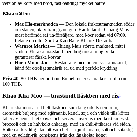
version av korv med bröd, fast oändligt mycket bättre.
Bästa ställen:
Mae Hia-marknaden
— Den lokala frukostmarknaden söder
om staden, aktiv från gryningen. Här hittar du Chiang Mais
mest berömda sai ua-försäljare, med köer redan vid 07:00.
Letade du efter Sai Ua Kao Bang Kham? Det är här.
Wararot Market
— Chiang Mais största marknad, mitt i
staden. Flera sai ua-stånd med hög omsättning, vilket
garanterar färska korvar.
Huen Muan Jai
— Restaurang med autentisk Lanna-mat,
känd för otroligt smakrik sai ua med perfekt krydding.
Pris:
40–80 THB per portion. En hel meter sai ua kostar ofta runt
100 THB.
Khao Kha Moo — braständt fläskben med ris
#
Khao kha moo är ett helt fläskben som långkokats i en brun,
aromatisk buljong med stjärnanis, kanel, soja och vitlök tills köttet
faller av benet. Det skivas och serveras över ris med kokt kinesisk
broccoli och ett halvkokt ankaägg, med en chili-ättikasås vid sidan.
Rätten är kryddig utan att vara het — djupt umami, salt och sötaktig
med en gelatin-rik konsistens från det långkokta köttet.