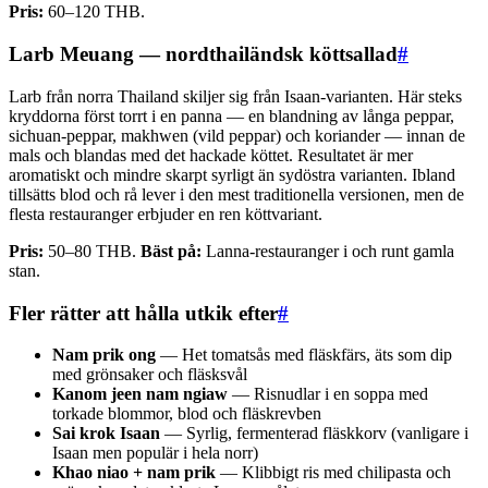
Pris:
60–120 THB.
Larb Meuang — nordthailändsk köttsallad
#
Larb från norra Thailand skiljer sig från Isaan-varianten. Här steks
kryddorna först torrt i en panna — en blandning av långa peppar,
sichuan-peppar, makhwen (vild peppar) och koriander — innan de
mals och blandas med det hackade köttet. Resultatet är mer
aromatiskt och mindre skarpt syrligt än sydöstra varianten. Ibland
tillsätts blod och rå lever i den mest traditionella versionen, men de
flesta restauranger erbjuder en ren köttvariant.
Pris:
50–80 THB.
Bäst på:
Lanna-restauranger i och runt gamla
stan.
Fler rätter att hålla utkik efter
#
Nam prik ong
— Het tomatsås med fläskfärs, äts som dip
med grönsaker och fläsksvål
Kanom jeen nam ngiaw
— Risnudlar i en soppa med
torkade blommor, blod och fläskrevben
Sai krok Isaan
— Syrlig, fermenterad fläskkorv (vanligare i
Isaan men populär i hela norr)
Khao niao + nam prik
— Klibbigt ris med chilipasta och