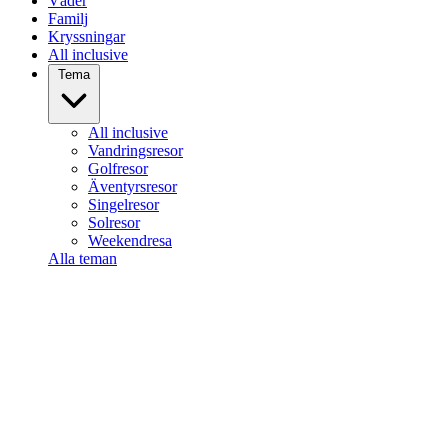
Väder
Familj
Kryssningar
All inclusive
Tema
All inclusive
Vandringsresor
Golfresor
Äventyrsresor
Singelresor
Solresor
Weekendresa
Alla teman