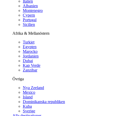
Italien
Albanien
Montenegro
Cypern
Portugal
Sicilien
Afrika & Mellanöstern
Turkiet
Egypten
Marocko
Jordanien
Dubai
Kap Verde
Zanzibar
Övriga
Nya Zeeland
Mexico
Island
Dominikanska republiken
Kuba
Sverige
Alla destinationer