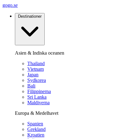
gogo.se
Destinationer
Asien & Indiska oceanen
Thailand
Vietnam
Japan
Sydkorea
Bali
Filippinerna
Sri Lanka
Maldiverna
Europa & Medelhavet
Spanien
Grekland
Kroatien