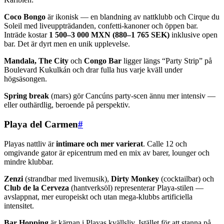
Coco Bongo
är ikonisk — en blandning av nattklubb och Cirque du
Soleil med liveuppträdanden, confetti-kanoner och öppen bar.
Inträde kostar
1 500–3 000 MXN (880–1 765 SEK)
inklusive open
bar. Det är dyrt men en unik upplevelse.
Mandala, The City
och
Congo Bar
ligger längs “Party Strip” på
Boulevard Kukulkán och drar fulla hus varje kväll under
högsäsongen.
Spring break
(mars) gör Cancúns party-scen ännu mer intensiv —
eller outhärdlig, beroende på perspektiv.
Playa del Carmen
#
Playas nattliv är
intimare och mer varierat
. Calle 12 och
omgivande gator är epicentrum med en mix av barer, lounger och
mindre klubbar.
Zenzi
(strandbar med livemusik),
Dirty Monkey
(cocktailbar) och
Club de la Cerveza
(hantverksöl) representerar Playa-stilen —
avslappnat, mer europeiskt och utan mega-klubbs artificiella
intensitet.
Bar Hopping
är kärnan i Playas kvällsliv. Istället för att stanna på