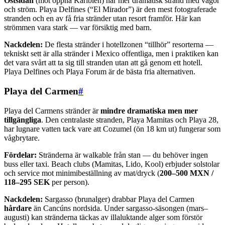
Östsidan
(mot öppna Karibien) har mer dramatisk strand med vågor
och ström. Playa Delfines (“El Mirador”) är den mest fotograferade
stranden och en av få fria stränder utan resort framför. Här kan
strömmen vara stark — var försiktig med barn.
Nackdelen:
De flesta stränder i hotellzonen “tillhör” resorterna —
tekniskt sett är alla stränder i Mexico offentliga, men i praktiken kan
det vara svårt att ta sig till stranden utan att gå genom ett hotell.
Playa Delfines och Playa Forum är de bästa fria alternativen.
Playa del Carmen
#
Playa del Carmens stränder är
mindre dramatiska men mer
tillgängliga
. Den centralaste stranden, Playa Mamitas och Playa 28,
har lugnare vatten tack vare att Cozumel (ön 18 km ut) fungerar som
vågbrytare.
Fördelar:
Stränderna är walkable från stan — du behöver ingen
buss eller taxi. Beach clubs (Mamitas, Lido, Kool) erbjuder solstolar
och service mot minimibeställning av mat/dryck (
200–500 MXN /
118–295 SEK
per person).
Nackdelen:
Sargasso (brunalger) drabbar Playa del Carmen
hårdare
än Cancúns nordsida. Under sargasso-säsongen (mars–
augusti) kan stränderna täckas av illaluktande alger som förstör