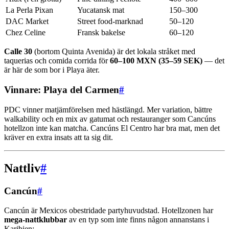
La Perla Pixan
Yucatansk mat
150–300
DAC Market
Street food-marknad
50–120
Chez Celine
Fransk bakelse
60–120
Calle 30
(bortom Quinta Avenida) är det lokala stråket med
taquerias och comida corrida för
60–100 MXN (35–59 SEK)
— det
är här de som bor i Playa äter.
Vinnare: Playa del Carmen
#
PDC vinner matjämförelsen med hästlängd. Mer variation, bättre
walkability och en mix av gatumat och restauranger som Cancúns
hotellzon inte kan matcha. Cancúns El Centro har bra mat, men det
kräver en extra insats att ta sig dit.
Nattliv
#
Cancún
#
Cancún är Mexicos obestridade partyhuvudstad. Hotellzonen har
mega-nattklubbar
av en typ som inte finns någon annanstans i
Karibien: