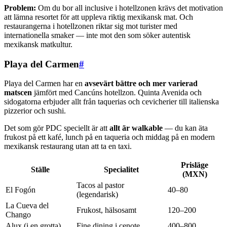
Problem:
Om du bor all inclusive i hotellzonen krävs det motivation
att lämna resortet för att uppleva riktig mexikansk mat. Och
restaurangerna i hotellzonen riktar sig mot turister med
internationella smaker — inte mot den som söker autentisk
mexikansk matkultur.
Playa del Carmen
#
Playa del Carmen har en
avsevärt bättre och mer varierad
matscen
jämfört med Cancúns hotellzon. Quinta Avenida och
sidogatorna erbjuder allt från taquerias och cevicherier till italienska
pizzerior och sushi.
Det som gör PDC speciellt är att
allt är walkable
— du kan äta
frukost på ett kafé, lunch på en taqueria och middag på en modern
mexikansk restaurang utan att ta en taxi.
Prisläge
Ställe
Specialitet
(MXN)
Tacos al pastor
El Fogón
40–80
(legendarisk)
La Cueva del
Frukost, hälsosamt
120–200
Chango
Alux (i en grotta)
Fine dining i cenote
400–800