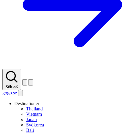
Sök
⌘K
gogo.se
Destinationer
Thailand
Vietnam
Japan
Sydkorea
Bali