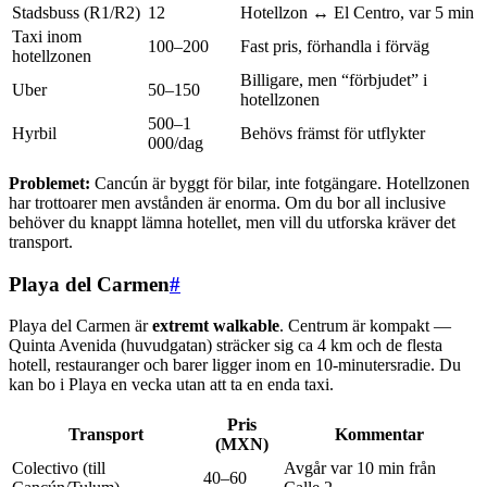
Stadsbuss (R1/R2)
12
Hotellzon ↔ El Centro, var 5 min
Taxi inom
100–200
Fast pris, förhandla i förväg
hotellzonen
Billigare, men “förbjudet” i
Uber
50–150
hotellzonen
500–1
Hyrbil
Behövs främst för utflykter
000/dag
Problemet:
Cancún är byggt för bilar, inte fotgängare. Hotellzonen
har trottoarer men avstånden är enorma. Om du bor all inclusive
behöver du knappt lämna hotellet, men vill du utforska kräver det
transport.
Playa del Carmen
#
Playa del Carmen är
extremt walkable
. Centrum är kompakt —
Quinta Avenida (huvudgatan) sträcker sig ca 4 km och de flesta
hotell, restauranger och barer ligger inom en 10-minutersradie. Du
kan bo i Playa en vecka utan att ta en enda taxi.
Pris
Transport
Kommentar
(MXN)
Colectivo (till
Avgår var 10 min från
40–60