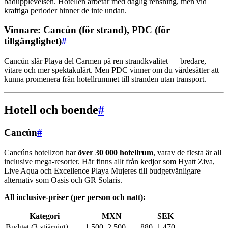
badupplevelsen. Hotellen arbetar med daglig rensning, men vid
kraftiga perioder hinner de inte undan.
Vinnare: Cancún (för strand), PDC (för
tillgänglighet)
#
Cancún slår Playa del Carmen på ren strandkvalitet — bredare,
vitare och mer spektakulärt. Men PDC vinner om du värdesätter att
kunna promenera från hotellrummet till stranden utan transport.
Hotell och boende
#
Cancún
#
Cancúns hotellzon har
över 30 000 hotellrum
, varav de flesta är all
inclusive mega-resorter. Här finns allt från kedjor som Hyatt Ziva,
Live Aqua och Excellence Playa Mujeres till budgetvänligare
alternativ som Oasis och GR Solaris.
All inclusive-priser (per person och natt):
Kategori
MXN
SEK
Budget (3-stjärnigt)
1 500–2 500
880–1 470