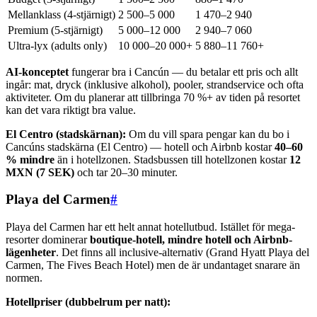
Mellanklass (4-stjärnigt)
2 500–5 000
1 470–2 940
Premium (5-stjärnigt)
5 000–12 000
2 940–7 060
Ultra-lyx (adults only)
10 000–20 000+
5 880–11 760+
AI-konceptet
fungerar bra i Cancún — du betalar ett pris och allt
ingår: mat, dryck (inklusive alkohol), pooler, strandservice och ofta
aktiviteter. Om du planerar att tillbringa 70 %+ av tiden på resortet
kan det vara riktigt bra value.
El Centro (stadskärnan):
Om du vill spara pengar kan du bo i
Cancúns stadskärna (El Centro) — hotell och Airbnb kostar
40–60
% mindre
än i hotellzonen. Stadsbussen till hotellzonen kostar
12
MXN (7 SEK)
och tar 20–30 minuter.
Playa del Carmen
#
Playa del Carmen har ett helt annat hotellutbud. Istället för mega-
resorter dominerar
boutique-hotell, mindre hotell och Airbnb-
lägenheter
. Det finns all inclusive-alternativ (Grand Hyatt Playa del
Carmen, The Fives Beach Hotel) men de är undantaget snarare än
normen.
Hotellpriser (dubbelrum per natt):