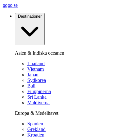
gogo.se
Destinationer
Asien & Indiska oceanen
Thailand
Vietnam
Japan
Sydkorea
Bali
Filippinerna
Sri Lanka
Maldiverna
Europa & Medelhavet
Spanien
Grekland
Kroatien