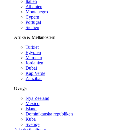
Italien
Albanien
Montenegro
Cypern
Portugal
Sicilien
Afrika & Mellanöstern
Turkiet
Egypten
Marocko
Jordanien
Dubai
Kap Verde
Zanzibar
Övriga
Nya Zeeland
Mexico
Island
Dominikanska republiken
Kuba
Sverige
Alla destinationer