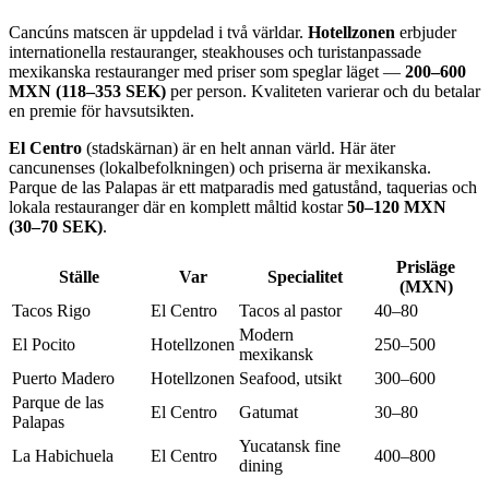
Cancúns matscen är uppdelad i två världar.
Hotellzonen
erbjuder
internationella restauranger, steakhouses och turistanpassade
mexikanska restauranger med priser som speglar läget —
200–600
MXN (118–353 SEK)
per person. Kvaliteten varierar och du betalar
en premie för havsutsikten.
El Centro
(stadskärnan) är en helt annan värld. Här äter
cancunenses (lokalbefolkningen) och priserna är mexikanska.
Parque de las Palapas är ett matparadis med gatustånd, taquerias och
lokala restauranger där en komplett måltid kostar
50–120 MXN
(30–70 SEK)
.
Prisläge
Ställe
Var
Specialitet
(MXN)
Tacos Rigo
El Centro
Tacos al pastor
40–80
Modern
El Pocito
Hotellzonen
250–500
mexikansk
Puerto Madero
Hotellzonen
Seafood, utsikt
300–600
Parque de las
El Centro
Gatumat
30–80
Palapas
Yucatansk fine
La Habichuela
El Centro
400–800
dining