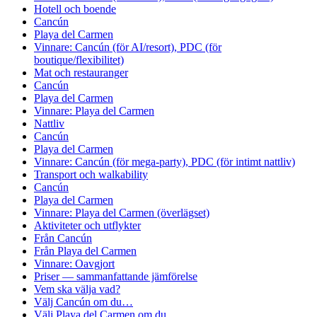
Hotell och boende
Cancún
Playa del Carmen
Vinnare: Cancún (för AI/resort), PDC (för
boutique/flexibilitet)
Mat och restauranger
Cancún
Playa del Carmen
Vinnare: Playa del Carmen
Nattliv
Cancún
Playa del Carmen
Vinnare: Cancún (för mega-party), PDC (för intimt nattliv)
Transport och walkability
Cancún
Playa del Carmen
Vinnare: Playa del Carmen (överlägset)
Aktiviteter och utflykter
Från Cancún
Från Playa del Carmen
Vinnare: Oavgjort
Priser — sammanfattande jämförelse
Vem ska välja vad?
Välj Cancún om du…
Välj Playa del Carmen om du…