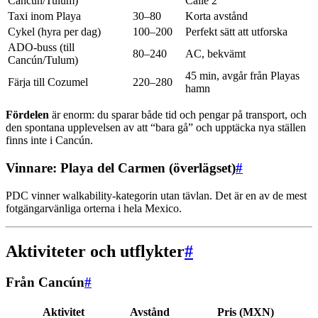
Cancún/Tulum)
Calle 2
Taxi inom Playa
30–80
Korta avstånd
Cykel (hyra per dag)
100–200
Perfekt sätt att utforska
ADO-buss (till
80–240
AC, bekvämt
Cancún/Tulum)
45 min, avgår från Playas
Färja till Cozumel
220–280
hamn
Fördelen
är enorm: du sparar både tid och pengar på transport, och
den spontana upplevelsen av att “bara gå” och upptäcka nya ställen
finns inte i Cancún.
Vinnare: Playa del Carmen (överlägset)
#
PDC vinner walkability-kategorin utan tävlan. Det är en av de mest
fotgängarvänliga orterna i hela Mexico.
Aktiviteter och utflykter
#
Från Cancún
#
Aktivitet
Avstånd
Pris (MXN)