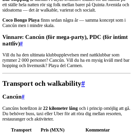
ett ställe hela natten rör sig folk mellan barer på Quinta Avenida och
sidoatorna — det är walkable, varierat och socialt.
Coco Bongo Playa
finns sedan några år — samma koncept som i
Cancún men i mindre skala.
Vinnare: Cancún (för mega-party), PDC (för intimt
nattliv)
#
Vill du ha den ultimata klubbupplevelsen med nattklubbar som
rymmer 2 000 personer? Cancún. Vill du ha en mysig kväll med bar
hopping och livemusik? Playa del Carmen.
Transport och walkability
#
Cancún
#
Cancúns hotellzon är
22 kilometer lång
och i princip omöjlig att gå.
Du behöver buss, taxi eller Uber för att röra dig mellan resorten,
restauranger och aktiviteter.
Transport
Pris (MXN)
Kommentar