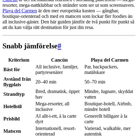
resorter, mega-nattklubbar och stränder som ser ut som screensavers.
Playa del Carmen
är den mer europeiska kusten — gångbar,
boutique-orienterad och med en matscen som lockar fler foodies än
all inclusive-gäster. Den här guiden jämför de två punkt för punkt så
att du kan välja rätt destination för just din resa.
Snabb jämförelse
#
Kriterium
Cancún
Playa del Carmen
All inclusive, familjer,
Par, backpackers,
Bäst för
partyresenärer
matälskare
Avstånd från
20–40 min
50–70 min
flygplats
Bred, dramatisk, öppet
Mindre, lugnare, skyddat
Strandtyp
hav
vatten
Mega-resorter, all
Boutique-hotell, Airbnb,
Hotellstil
inclusive
mindre hotell
AI allt-i-ett, à la carte
Generellt billigare à la
Prisbild
dyrt
carte
Internationell, resort-
Varierad, walkable, mer
Matscen
orienterad
autentisk