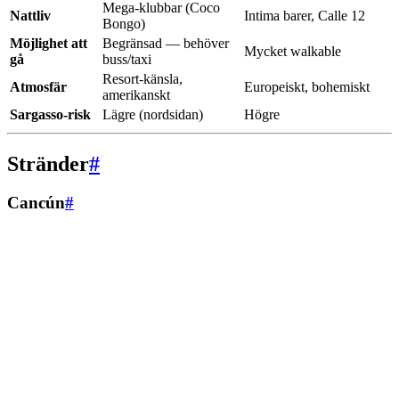
Mega-klubbar (Coco
Nattliv
Intima barer, Calle 12
Bongo)
Möjlighet att
Begränsad — behöver
Mycket walkable
gå
buss/taxi
Resort-känsla,
Atmosfär
Europeiskt, bohemiskt
amerikanskt
Sargasso-risk
Lägre (nordsidan)
Högre
Stränder
#
Cancún
#