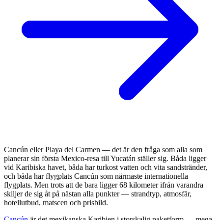
Cancún eller Playa del Carmen — det är den fråga som alla som
planerar sin första Mexico-resa till Yucatán ställer sig. Båda ligger
vid Karibiska havet, båda har turkost vatten och vita sandstränder,
och båda har flygplats Cancún som närmaste internationella
flygplats. Men trots att de bara ligger 68 kilometer ifrån varandra
skiljer de sig åt på nästan alla punkter — strandtyp, atmosfär,
hotellutbud, matscen och prisbild.
Cancún
är det mexikanska Karibien i storskalig paketform — mega-