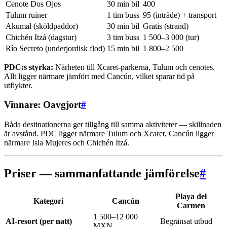
Cenote Dos Ojos
30 min bil
400
Tulum ruiner
1 tim buss
95 (inträde) + transport
Akumal (sköldpaddor)
30 min bil
Gratis (strand)
Chichén Itzá (dagstur)
3 tim buss
1 500–3 000 (tur)
Río Secreto (underjordisk flod)
15 min bil
1 800–2 500
PDC:s styrka:
Närheten till Xcaret-parkerna, Tulum och cenotes.
Allt ligger närmare jämfört med Cancún, vilket sparar tid på
utflykter.
Vinnare: Oavgjort
#
Båda destinationerna ger tillgång till samma aktiviteter — skillnaden
är avstånd. PDC ligger närmare Tulum och Xcaret, Cancún ligger
närmare Isla Mujeres och Chichén Itzá.
Priser — sammanfattande jämförelse
#
Playa del
Kategori
Cancún
Carmen
1 500–12 000
AI-resort (per natt)
Begränsat utbud
MXN