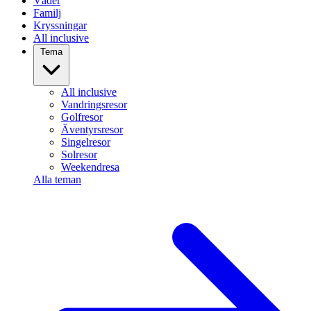
Väder
Familj
Kryssningar
All inclusive
Tema
All inclusive
Vandringsresor
Golfresor
Äventyrsresor
Singelresor
Solresor
Weekendresa
Alla teman