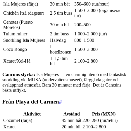
Isla Mujeres (färja)
30 min båt
350–600 (tur/retur)
1 500–3 000 (organiserad
Chichén Itzá (dagstur)
2,5 tim buss
tur)
Cenotes (Puerto
30 min bil
200–500
Morelos)
Tulum ruiner
2 tim buss
1 000–2 000 (tur)
Snorkling Isla Mujeres
Halvdag
800–1 500
I
Coco Bongo
1 500–3 000
hotellzonen
1–1,5 tim
Xcaret/Xel-Há
2 100–2 800
bil
Cancúns styrka:
Isla Mujeres — en charmig liten ö med fantastisk
snorkling vid MUSA (undervattensmuséet), färgglada gator och
avslappnad atmosfär. Bara 30 minuter med färja. Det är Cancúns
bästa utflykt.
Från Playa del Carmen
#
Aktivitet
Avstånd
Pris (MXN)
Cozumel (färja)
45 min båt
220–280 (tur/retur)
Xcaret
20 min bil
2 100–2 800