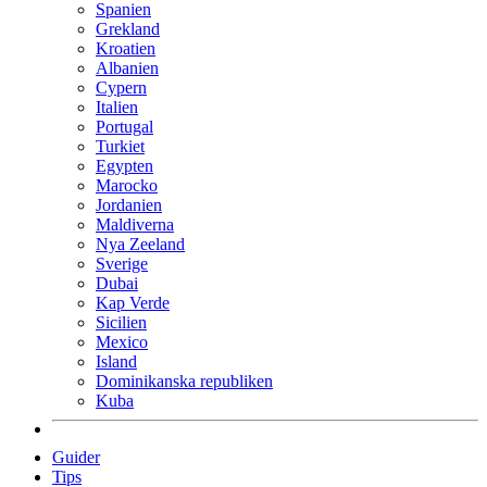
Spanien
Grekland
Kroatien
Albanien
Cypern
Italien
Portugal
Turkiet
Egypten
Marocko
Jordanien
Maldiverna
Nya Zeeland
Sverige
Dubai
Kap Verde
Sicilien
Mexico
Island
Dominikanska republiken
Kuba
Guider
Tips