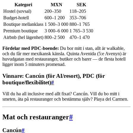
Kategori
MXN
SEK
Hostel (sovsal)
200–350
118–205
Budget-hotell
600–1 200
353–706
Boutique mellanklass
1 500–3 000
880–1 765
Premium boutique
3 000–6 000
1 765–3 530
Airbnb (hel lägenhet)
800–2 500
470–1 470
Fördelar med PDC-boende:
Du bor mitt i stan, allt är walkable,
och du får mer mexikansk känsla. Quinta Avenida (5:e Avenyn) är
huvudgatan med restauranger, butiker och barer — de flesta hotell
ligger inom 5 minuters promenad.
Vinnare: Cancún (för AI/resort), PDC (för
boutique/flexibilitet)
#
Vill du ha all inclusive med allt fixat? Cancún. Vill du bo mitt i
smeten, äta på restauranger och bestämma själv? Playa del Carmen.
Mat och restauranger
#
Cancún
#