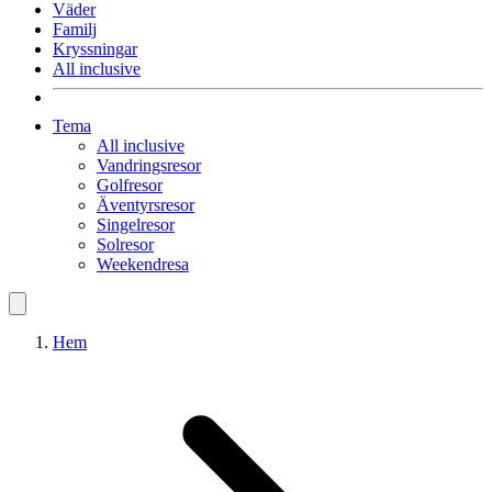
Väder
Familj
Kryssningar
All inclusive
Tema
All inclusive
Vandringsresor
Golfresor
Äventyrsresor
Singelresor
Solresor
Weekendresa
Hem