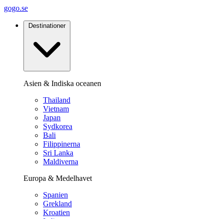
gogo.se
Destinationer
Asien & Indiska oceanen
Thailand
Vietnam
Japan
Sydkorea
Bali
Filippinerna
Sri Lanka
Maldiverna
Europa & Medelhavet
Spanien
Grekland
Kroatien