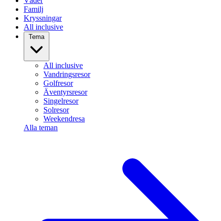
Väder
Familj
Kryssningar
All inclusive
Tema
All inclusive
Vandringsresor
Golfresor
Äventyrsresor
Singelresor
Solresor
Weekendresa
Alla teman