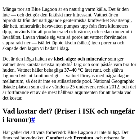
Många tror att Blue Lagoon är en naturlig varm källa. Det är den
inte — och det gör den faktiskt mer intressant. Vattnet är en
biprodukt från det närliggande geotermiska kraftverket Svartsengi,
där hett, mineralrikt havsvatten pumpas upp från flera kilometers
djup, används för att producera el och värme, och sedan rinner ut i
lavafältet. Lavan visade sig vara så porös att vattnet förväntades
sippra rakt ner — istället täppte kiseln (silica) igen porerna och
skapade den lagun vi badar i idag.
Det är den höga halten av
kisel, alger och mineraler
som ger
vattnet dess karaktäristiska mjölkblå färg och som påstås vara bra för
huden. Vattnet håller behagliga
37–40 °C
året runt, och själva
lagunen byts ut kontinuerligt — vattnet förnyas med några dagars
mellanrum, så det är inte en stillastående pool. National Geographic
listade platsen som ett av världens 25 underverk redan 2012, och det
är fortfarande ett av de mest hållbara argumenten för att betala vad
det kostar.
Vad kostar det? (Priser i ISK och ungefär
i kronor)
#
Här gäller det att vara förberedd: Blue Lagoon är inte billigt. Det
finns två huvudpaket,
Comfort
och
Premium
, och priserna är