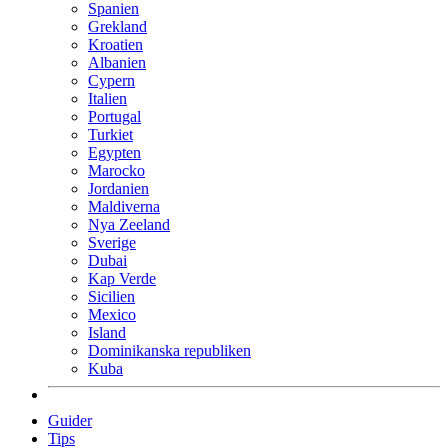
Spanien
Grekland
Kroatien
Albanien
Cypern
Italien
Portugal
Turkiet
Egypten
Marocko
Jordanien
Maldiverna
Nya Zeeland
Sverige
Dubai
Kap Verde
Sicilien
Mexico
Island
Dominikanska republiken
Kuba
Guider
Tips