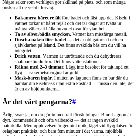
Några saker som verkligen gör skillnad på plats, och som många
önskar att de vetat i förväg:
Balsamera håret rejält
före badet och fäst upp det. Kiseln i
vattnet torkar ut håret rejält och det tar dagar att tvätta ur —
många väljer att hålla huvudet ovanför ytan helt.
Ta av silver/oädla smycken.
Vattnet kan missfärga metall.
Duscha naken före badet
— det är obligatoriskt och en
självklarhet på Island. Det finns avskilda bås om du vill ha
integritet.
Drick vatten.
Värmen är uttröttande och du dehydreras
snabbare än du tror. Det finns vattenstationer.
Räkna med 2–3 timmar.
Lägg inte besöket för tajt inpå ett
flyg — säkerhetsmarginal är guld.
Mask-baren ingår.
I mitten av lagunen finns en bar där du
hämtar din kiselmask utan extra kostnad — missa den inte, det
är en av höjdpunkterna.
Är det värt pengarna?
#
Ärligt svar: ja, om du går in med rätt förväntningar. Blue Lagoon är
dyrt, kommersiellt och ofta välbesökt — det är ingen avskild
naturkälla. Men upplevelsen är genuint unik, läget vid flygplatsen är
oslagbart praktiskt, och bara fem minuter i det varma, mjölkblå