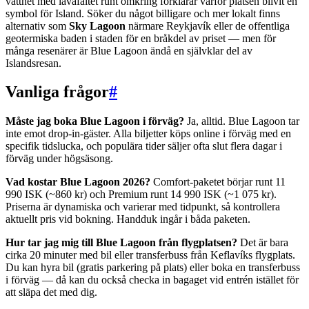
vattnet med lavafältet runt omkring förklarar varför platsen blivit en
symbol för Island. Söker du något billigare och mer lokalt finns
alternativ som
Sky Lagoon
närmare Reykjavík eller de offentliga
geotermiska baden i staden för en bråkdel av priset — men för
många resenärer är Blue Lagoon ändå en självklar del av
Islandsresan.
Vanliga frågor
#
Måste jag boka Blue Lagoon i förväg?
Ja, alltid. Blue Lagoon tar
inte emot drop-in-gäster. Alla biljetter köps online i förväg med en
specifik tidslucka, och populära tider säljer ofta slut flera dagar i
förväg under högsäsong.
Vad kostar Blue Lagoon 2026?
Comfort-paketet börjar runt 11
990 ISK (~860 kr) och Premium runt 14 990 ISK (~1 075 kr).
Priserna är dynamiska och varierar med tidpunkt, så kontrollera
aktuellt pris vid bokning. Handduk ingår i båda paketen.
Hur tar jag mig till Blue Lagoon från flygplatsen?
Det är bara
cirka 20 minuter med bil eller transferbuss från Keflavíks flygplats.
Du kan hyra bil (gratis parkering på plats) eller boka en transferbuss
i förväg — då kan du också checka in bagaget vid entrén istället för
att släpa det med dig.