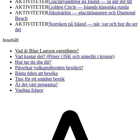
AKTIVITETER
Glaciärvandring på Island — så går det till
AKTIVITETER
Golden Circle — Islands klassiska runda
AKTIVITETER
Jökulsárlón — glaciärlagunen och Diamond
Beach
AKTIVITETER
Norrsken på Island — när, var och hur du ser
det
Innehåll
Vad är Blue Lagoon egentligen?
Vad kostar det? (Priser i ISK och ungefär i kronor)
Hur tar du dig dit?
Påverkar vulkanutbrotten besöket?
Bästa tiden att besöka
Tips för ett smidigt besök
Är det värt pengarna?
Vanliga frågor