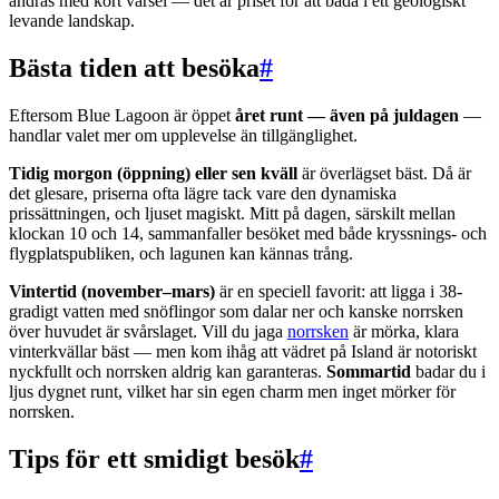
ändras med kort varsel — det är priset för att bada i ett geologiskt
levande landskap.
Bästa tiden att besöka
#
Eftersom Blue Lagoon är öppet
året runt — även på juldagen
—
handlar valet mer om upplevelse än tillgänglighet.
Tidig morgon (öppning) eller sen kväll
är överlägset bäst. Då är
det glesare, priserna ofta lägre tack vare den dynamiska
prissättningen, och ljuset magiskt. Mitt på dagen, särskilt mellan
klockan 10 och 14, sammanfaller besöket med både kryssnings- och
flygplatspubliken, och lagunen kan kännas trång.
Vintertid (november–mars)
är en speciell favorit: att ligga i 38-
gradigt vatten med snöflingor som dalar ner och kanske norrsken
över huvudet är svårslaget. Vill du jaga
norrsken
är mörka, klara
vinterkvällar bäst — men kom ihåg att vädret på Island är notoriskt
nyckfullt och norrsken aldrig kan garanteras.
Sommartid
badar du i
ljus dygnet runt, vilket har sin egen charm men inget mörker för
norrsken.
Tips för ett smidigt besök
#