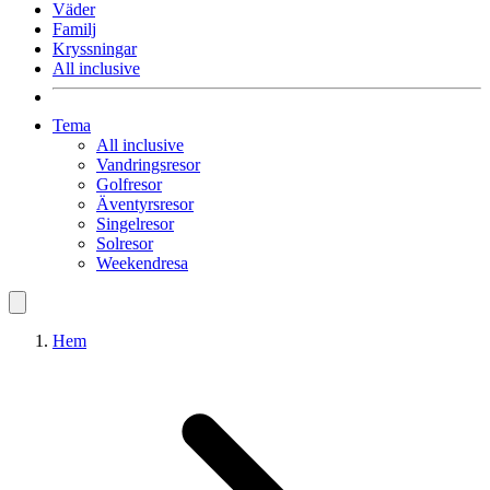
Väder
Familj
Kryssningar
All inclusive
Tema
All inclusive
Vandringsresor
Golfresor
Äventyrsresor
Singelresor
Solresor
Weekendresa
Hem