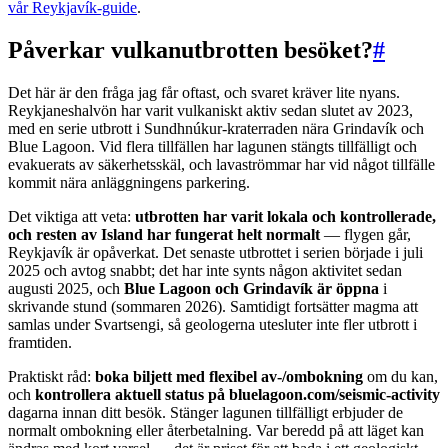
vår Reykjavík-guide
.
Påverkar vulkanutbrotten besöket?
#
Det här är den fråga jag får oftast, och svaret kräver lite nyans.
Reykjaneshalvön har varit vulkaniskt aktiv sedan slutet av 2023,
med en serie utbrott i Sundhnúkur-kraterraden nära Grindavík och
Blue Lagoon. Vid flera tillfällen har lagunen stängts tillfälligt och
evakuerats av säkerhetsskäl, och lavaströmmar har vid något tillfälle
kommit nära anläggningens parkering.
Det viktiga att veta:
utbrotten har varit lokala och kontrollerade,
och resten av Island har fungerat helt normalt
— flygen går,
Reykjavík är opåverkat. Det senaste utbrottet i serien började i juli
2025 och avtog snabbt; det har inte synts någon aktivitet sedan
augusti 2025, och
Blue Lagoon och Grindavík är öppna
i
skrivande stund (sommaren 2026). Samtidigt fortsätter magma att
samlas under Svartsengi, så geologerna utesluter inte fler utbrott i
framtiden.
Praktiskt råd:
boka biljett med flexibel av-/ombokning
om du kan,
och
kontrollera aktuell status på bluelagoon.com/seismic-activity
dagarna innan ditt besök. Stänger lagunen tillfälligt erbjuder de
normalt ombokning eller återbetalning. Var beredd på att läget kan