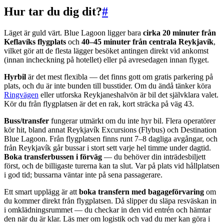
Hur tar du dig dit?
#
Läget är guld värt. Blue Lagoon ligger bara
cirka 20 minuter från
Keflavíks flygplats
och
40–45 minuter från centrala Reykjavík
,
vilket gör att de flesta lägger besöket antingen direkt vid ankomst
(innan incheckning på hotellet) eller på avresedagen innan flyget.
Hyrbil
är det mest flexibla — det finns gott om gratis parkering på
plats, och du är inte bunden till busstider. Om du ändå tänker köra
Ringvägen
eller utforska Reykjaneshalvön är bil det självklara valet.
Kör du från flygplatsen är det en rak, kort sträcka på väg 43.
Buss/transfer
fungerar utmärkt om du inte hyr bil. Flera operatörer
kör hit, bland annat Reykjavík Excursions (Flybus) och Destination
Blue Lagoon. Från flygplatsen finns runt 7–8 dagliga avgångar, och
från Reykjavík går bussar i stort sett varje hel timme under dagtid.
Boka transferbussen i förväg
— du behöver din inträdesbiljett
först, och de billigaste turerna kan ta slut. Var på plats vid hållplatsen
i god tid; bussarna väntar inte på sena passagerare.
Ett smart upplägg är att
boka transfern med bagageförvaring
om
du kommer direkt från flygplatsen. Då slipper du släpa resväskan in
i omklädningsrummet — du checkar in den vid entrén och hämtar
den när du är klar. Läs mer om logistik och vad du mer kan göra i