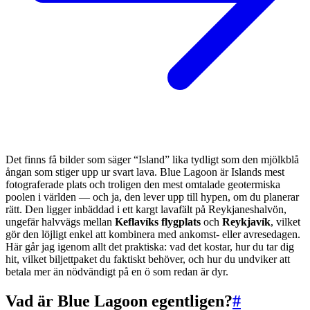
Det finns få bilder som säger “Island” lika tydligt som den mjölkblå
ångan som stiger upp ur svart lava. Blue Lagoon är Islands mest
fotograferade plats och troligen den mest omtalade geotermiska
poolen i världen — och ja, den lever upp till hypen, om du planerar
rätt. Den ligger inbäddad i ett kargt lavafält på Reykjaneshalvön,
ungefär halvvägs mellan
Keflavíks flygplats
och
Reykjavík
, vilket
gör den löjligt enkel att kombinera med ankomst- eller avresedagen.
Här går jag igenom allt det praktiska: vad det kostar, hur du tar dig
hit, vilket biljettpaket du faktiskt behöver, och hur du undviker att
betala mer än nödvändigt på en ö som redan är dyr.
Vad är Blue Lagoon egentligen?
#