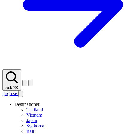
Sök
⌘K
gogo.se
Destinationer
Thailand
Vietnam
Japan
Sydkorea
Bali