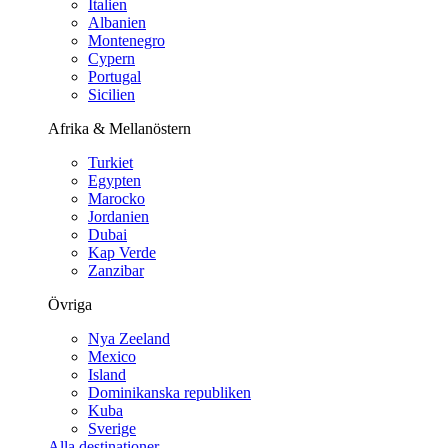
Italien
Albanien
Montenegro
Cypern
Portugal
Sicilien
Afrika & Mellanöstern
Turkiet
Egypten
Marocko
Jordanien
Dubai
Kap Verde
Zanzibar
Övriga
Nya Zeeland
Mexico
Island
Dominikanska republiken
Kuba
Sverige
Alla destinationer