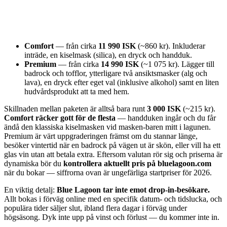
Comfort
— från cirka
11 990 ISK
(~860 kr). Inkluderar
inträde, en kiselmask (silica), en dryck och handduk.
Premium
— från cirka
14 990 ISK
(~1 075 kr). Lägger till
badrock och tofflor, ytterligare två ansiktsmasker (alg och
lava), en dryck efter eget val (inklusive alkohol) samt en liten
hudvårdsprodukt att ta med hem.
Skillnaden mellan paketen är alltså bara runt
3 000 ISK
(~215 kr).
Comfort räcker gott för de flesta
— handduken ingår och du får
ändå den klassiska kiselmasken vid masken-baren mitt i lagunen.
Premium är värt uppgraderingen främst om du stannar länge,
besöker vintertid när en badrock på vägen ut är skön, eller vill ha ett
glas vin utan att betala extra. Eftersom valutan rör sig och priserna är
dynamiska bör du
kontrollera aktuellt pris på bluelagoon.com
när du bokar — siffrorna ovan är ungefärliga startpriser för 2026.
En viktig detalj:
Blue Lagoon tar inte emot drop-in-besökare.
Allt bokas i förväg online med en specifik datum- och tidslucka, och
populära tider säljer slut, ibland flera dagar i förväg under
högsäsong. Dyk inte upp på vinst och förlust — du kommer inte in.