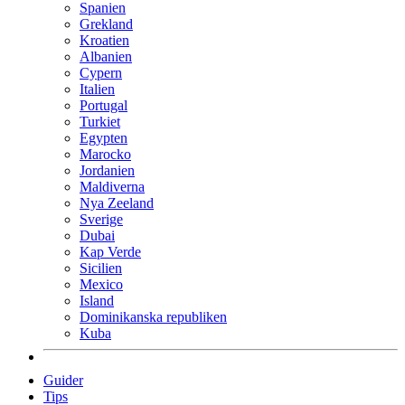
Spanien
Grekland
Kroatien
Albanien
Cypern
Italien
Portugal
Turkiet
Egypten
Marocko
Jordanien
Maldiverna
Nya Zeeland
Sverige
Dubai
Kap Verde
Sicilien
Mexico
Island
Dominikanska republiken
Kuba
Guider
Tips