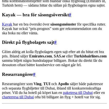
hitta kombinationsbiljetter som blandar olika flygbolag (Emirates ut,
Turkish hem) — sådana hittar du sällan på flygbolagens egna sajter.
Kayak — bra för säsongsöversikt
#
Kayak
har en bra översikt över
säsongsmönster
för specifika rutter.
Kayak har också “pris-prognos” som ger rekommendation om du
ska boka nu eller vänta.
Direkt på flygbolagets sajt
#
Glöm aldrig att kolla flygbolagets egen sajt efter att du hittat ett bra
pris. Ibland säljer
Emirates.com
,
SAS.se
eller
Turkishairlines.com
samma biljett några hundralappar billigare. Bokar du direkt får du
dessutom oftast bättre kundservice om något går fel.
Researrangörer
#
Researrangörer som
Ving
,
TUI
och
Apollo
säljer både paketresor
och separata flygbiljetter till Dubai, ibland till konkurrenskraftiga
priser. Vill du ha hotell på köpet kan en
paketresa till Dubai
eller en
charterresa till Dubai
ofta bli billigare än flyg + hotell var för sig.