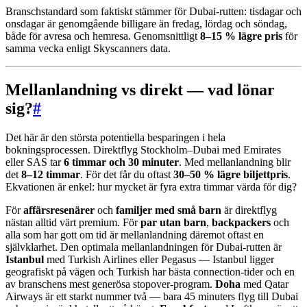
Branschstandard som faktiskt stämmer för Dubai-rutten: tisdagar och
onsdagar är genomgående billigare än fredag, lördag och söndag,
både för avresa och hemresa. Genomsnittligt
8–15 % lägre pris
för
samma vecka enligt Skyscanners data.
Mellanlandning vs direkt — vad lönar
sig?
#
Det här är den största potentiella besparingen i hela
bokningsprocessen. Direktflyg Stockholm–Dubai med Emirates
eller SAS tar
6 timmar och 30 minuter
. Med mellanlandning blir
det
8–12 timmar
. För det får du oftast
30–50 % lägre biljettpris
.
Ekvationen är enkel: hur mycket är fyra extra timmar värda för dig?
För
affärsresenärer
och
familjer med små barn
är direktflyg
nästan alltid värt premium. För
par utan barn
,
backpackers
och
alla som har gott om tid är mellanlandning däremot oftast en
självklarhet. Den optimala mellanlandningen för Dubai-rutten är
Istanbul
med Turkish Airlines eller Pegasus — Istanbul ligger
geografiskt på vägen och Turkish har bästa connection-tider och en
av branschens mest generösa stopover-program.
Doha
med Qatar
Airways är ett starkt nummer två — bara 45 minuters flyg till Dubai