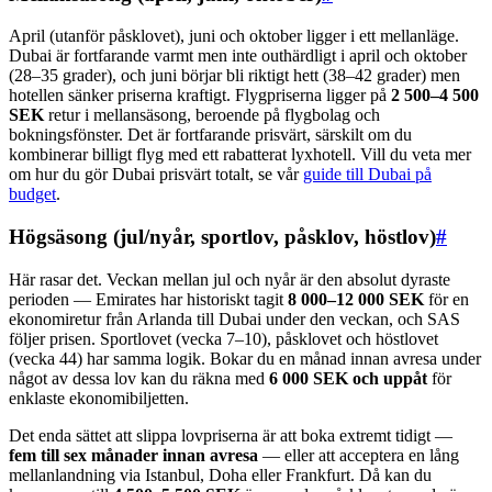
April (utanför påsklovet), juni och oktober ligger i ett mellanläge.
Dubai är fortfarande varmt men inte outhärdligt i april och oktober
(28–35 grader), och juni börjar bli riktigt hett (38–42 grader) men
hotellen sänker priserna kraftigt. Flygpriserna ligger på
2 500–4 500
SEK
retur i mellansäsong, beroende på flygbolag och
bokningsfönster. Det är fortfarande prisvärt, särskilt om du
kombinerar billigt flyg med ett rabatterat lyxhotell. Vill du veta mer
om hur du gör Dubai prisvärt totalt, se vår
guide till Dubai på
budget
.
Högsäsong (jul/nyår, sportlov, påsklov, höstlov)
#
Här rasar det. Veckan mellan jul och nyår är den absolut dyraste
perioden — Emirates har historiskt tagit
8 000–12 000 SEK
för en
ekonomiretur från Arlanda till Dubai under den veckan, och SAS
följer prisen. Sportlovet (vecka 7–10), påsklovet och höstlovet
(vecka 44) har samma logik. Bokar du en månad innan avresa under
något av dessa lov kan du räkna med
6 000 SEK och uppåt
för
enklaste ekonomibiljetten.
Det enda sättet att slippa lovpriserna är att boka extremt tidigt —
fem till sex månader innan avresa
— eller att acceptera en lång
mellanlandning via Istanbul, Doha eller Frankfurt. Då kan du