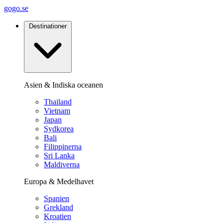
gogo.se
Destinationer
Asien & Indiska oceanen
Thailand
Vietnam
Japan
Sydkorea
Bali
Filippinerna
Sri Lanka
Maldiverna
Europa & Medelhavet
Spanien
Grekland
Kroatien