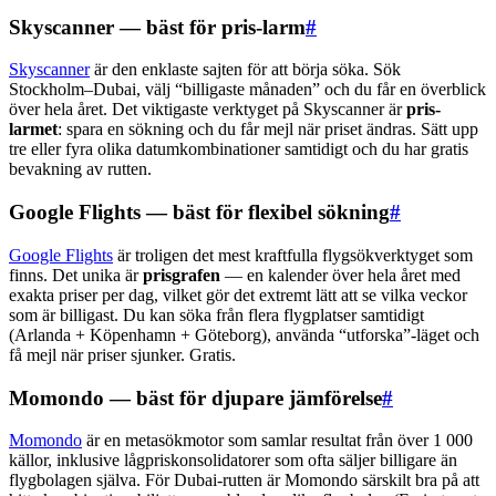
Skyscanner — bäst för pris-larm
#
Skyscanner
är den enklaste sajten för att börja söka. Sök
Stockholm–Dubai, välj “billigaste månaden” och du får en överblick
över hela året. Det viktigaste verktyget på Skyscanner är
pris-
larmet
: spara en sökning och du får mejl när priset ändras. Sätt upp
tre eller fyra olika datumkombinationer samtidigt och du har gratis
bevakning av rutten.
Google Flights — bäst för flexibel sökning
#
Google Flights
är troligen det mest kraftfulla flygsökverktyget som
finns. Det unika är
prisgrafen
— en kalender över hela året med
exakta priser per dag, vilket gör det extremt lätt att se vilka veckor
som är billigast. Du kan söka från flera flygplatser samtidigt
(Arlanda + Köpenhamn + Göteborg), använda “utforska”-läget och
få mejl när priser sjunker. Gratis.
Momondo — bäst för djupare jämförelse
#
Momondo
är en metasökmotor som samlar resultat från över 1 000
källor, inklusive lågpriskonsolidatorer som ofta säljer billigare än
flygbolagen själva. För Dubai-rutten är Momondo särskilt bra på att