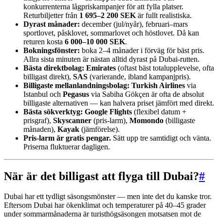
konkurrenterna lågpriskampanjer för att fylla platser.
Returbiljetter från
1 695–2 200 SEK
är fullt realistiska.
Dyrast månader:
december (jul/nyår), februari–mars
sportlovet, påsklovet, sommarlovet och höstlovet. Då kan
returen kosta
6 000–10 000 SEK
.
Bokningsfönster:
boka 2–4 månader i förväg för bäst pris.
Allra sista minuten är nästan alltid dyrast på Dubai-rutten.
Bästa direktbolag:
Emirates
(oftast bäst totalupplevelse, ofta
billigast direkt),
SAS
(varierande, ibland kampanjpris).
Billigaste mellanlandningsbolag:
Turkish Airlines
via
Istanbul och
Pegasus
via Sabiha Gökçen är ofta de absolut
billigaste alternativen — kan halvera priset jämfört med direkt.
Bästa sökverktyg:
Google Flights
(flexibel datum +
prisgraf),
Skyscanner
(pris-larm),
Momondo
(billigaste
månaden),
Kayak
(jämförelse).
Pris-larm är gratis pengar.
Sätt upp tre samtidigt och vänta.
Priserna fluktuerar dagligen.
När är det billigast att flyga till Dubai?
#
Dubai har ett tydligt säsongsmönster — men inte det du kanske tror.
Eftersom Dubai har ökenklimat och temperaturer på 40–45 grader
under sommarmånaderna är turisthögsäsongen motsatsen mot de