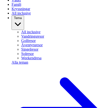
Väder
Familj
Kryssningar
All inclusive
Tema
All inclusive
Vandringsresor
Golfresor
Äventyrsresor
Singelresor
Solresor
Weekendresa
Alla teman