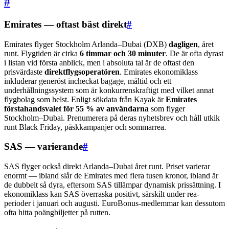
#
Emirates — oftast bäst direkt
#
Emirates flyger Stockholm Arlanda–Dubai (DXB)
dagligen
, året
runt. Flygtiden är cirka
6 timmar och 30 minuter
. De är ofta dyrast
i listan vid första anblick, men i absoluta tal är de oftast den
prisvärdaste
direktflygsoperatören
. Emirates ekonomiklass
inkluderar generöst incheckat bagage, måltid och ett
underhållningssystem som är konkurrenskraftigt med vilket annat
flygbolag som helst. Enligt sökdata från Kayak är
Emirates
förstahandsvalet för 55 % av användarna
som flyger
Stockholm–Dubai. Prenumerera på deras nyhetsbrev och håll utkik
runt Black Friday, påskkampanjer och sommarrea.
SAS — varierande
#
SAS flyger också direkt Arlanda–Dubai året runt. Priset varierar
enormt — ibland slår de Emirates med flera tusen kronor, ibland är
de dubbelt så dyra, eftersom SAS tillämpar dynamisk prissättning. I
ekonomiklass kan SAS överraska positivt, särskilt under rea-
perioder i januari och augusti. EuroBonus-medlemmar kan dessutom
ofta hitta poängbiljetter på rutten.