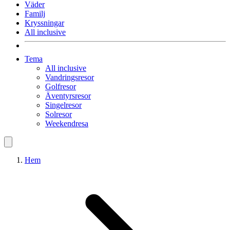
Väder
Familj
Kryssningar
All inclusive
Tema
All inclusive
Vandringsresor
Golfresor
Äventyrsresor
Singelresor
Solresor
Weekendresa
Hem