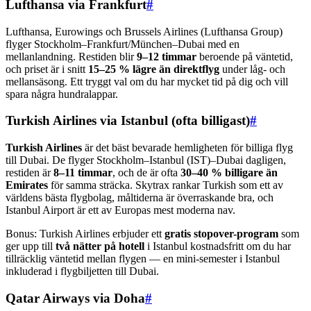
Lufthansa via Frankfurt
#
Lufthansa, Eurowings och Brussels Airlines (Lufthansa Group)
flyger Stockholm–Frankfurt/München–Dubai med en
mellanlandning. Restiden blir
9–12 timmar
beroende på väntetid,
och priset är i snitt
15–25 % lägre än direktflyg
under låg- och
mellansäsong. Ett tryggt val om du har mycket tid på dig och vill
spara några hundralappar.
Turkish Airlines via Istanbul (ofta billigast)
#
Turkish Airlines
är det bäst bevarade hemligheten för billiga flyg
till Dubai. De flyger Stockholm–Istanbul (IST)–Dubai dagligen,
restiden är
8–11 timmar
, och de är ofta
30–40 % billigare än
Emirates
för samma sträcka. Skytrax rankar Turkish som ett av
världens bästa flygbolag, måltiderna är överraskande bra, och
Istanbul Airport är ett av Europas mest moderna nav.
Bonus: Turkish Airlines erbjuder ett
gratis stopover-program
som
ger upp till
två nätter på hotell
i Istanbul kostnadsfritt om du har
tillräcklig väntetid mellan flygen — en mini-semester i Istanbul
inkluderad i flygbiljetten till Dubai.
Qatar Airways via Doha
#