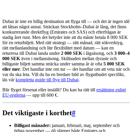
Dubai är inte en billig destination att flyga till — och det är ingen idé
att låtsas något annat. Sträckan Stockholm–Dubai är lång, det finns
konkurrerande direktflyg (Emirates och SAS) och efterfrågan är
stadig året runt. Men det betyder inte att du måste betala 8 000 SEK
för en returbiljett. Med rätt strategi — rätt månad, rätt sökverktyg,
rätt mellanlandning och lite flexibilitet med datum — kan en
returresa till Dubai landa under
2 000 SEK
i lågsäsong, och
3 000–4
000 SEK
även i mellansäsong. Skillnaden mellan dyraste och
billigaste biljett samma sträcka under samma år är ofta
5 000 SEK
eller mer
. Det handlar inte om tur — det handlar om att veta när och
var du ska leta. Vill du ha en bredare bild av flygutbudet specifikt,
läs vår
kompletta guide till flyg till Dubai
.
Blir flyget försenat eller inställt? Du kan ha rätt till
ersättning enligt
EU-reglerna
— upp till 600 €.
Det viktigaste i korthet
#
Billigast månader:
januari, februari, maj, september och
tidiga november — då släpper både Emirates och