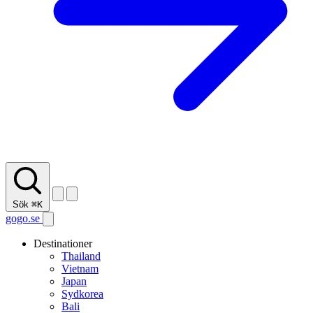
Sök
⌘K
gogo.se
Destinationer
Thailand
Vietnam
Japan
Sydkorea
Bali