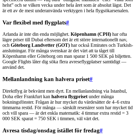
helst” och se vilken vecka under hela året som är absolut lägst. Det
är ett av de mest underanvända verktygen i hela flygsökarsenalen.
Var flexibel med flygplats
#
Arlanda är inte din enda möjlighet.
Köpenhamn (CPH)
har ofta
lägre priser till Dubai eftersom det är ett större internationellt nav,
och
Göteborg Landvetter (GOT)
har också Emirates och Turkish-
anslutningar. För många svenskar är det värt att ta tåget till
Köpenhamn eller Göteborg om man sparar 1 500 SEK på biljetten.
Google Flights låter dig söka flera avreseflygplatser samtidigt —
använd det.
Mellanlandning kan halvera priset
#
Direktflyg är bekvämt men dyrt. En mellanlandning via Istanbul,
Doha eller Frankfurt kan
halvera flygpriset
under många
bokningsfönster. Frågan är hur mycket du värdesätter de 4–6 extra
timmarna restid. För många — särskilt resenärer som har mycket tid
och vill spara — är det enkla matematik: 4 timmar extra restid = 3
000 SEK sparat = 750 SEK i timmen, väl värt det.
Avresa tisdag/onsdag istället för fredag
#