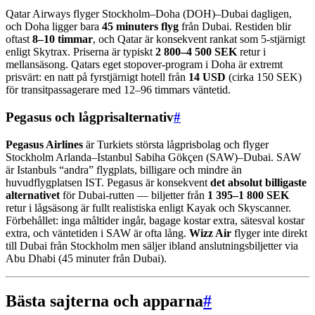
Qatar Airways flyger Stockholm–Doha (DOH)–Dubai dagligen,
och Doha ligger bara
45 minuters flyg
från Dubai. Restiden blir
oftast
8–10 timmar
, och Qatar är konsekvent rankat som 5-stjärnigt
enligt Skytrax. Priserna är typiskt
2 800–4 500 SEK
retur i
mellansäsong. Qatars eget stopover-program i Doha är extremt
prisvärt: en natt på fyrstjärnigt hotell från
14 USD
(cirka 150 SEK)
för transitpassagerare med 12–96 timmars väntetid.
Pegasus och lågprisalternativ
#
Pegasus Airlines
är Turkiets största lågprisbolag och flyger
Stockholm Arlanda–Istanbul Sabiha Gökçen (SAW)–Dubai. SAW
är Istanbuls “andra” flygplats, billigare och mindre än
huvudflygplatsen IST. Pegasus är konsekvent
det absolut billigaste
alternativet
för Dubai-rutten — biljetter från
1 395–1 800 SEK
retur i lågsäsong är fullt realistiska enligt Kayak och Skyscanner.
Förbehållet: inga måltider ingår, bagage kostar extra, sätesval kostar
extra, och väntetiden i SAW är ofta lång.
Wizz Air
flyger inte direkt
till Dubai från Stockholm men säljer ibland anslutningsbiljetter via
Abu Dhabi (45 minuter från Dubai).
Bästa sajterna och apparna
#