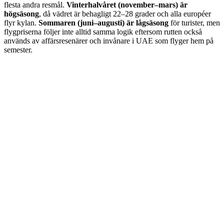
flesta andra resmål.
Vinterhalvåret (november–mars) är
högsäsong
, då vädret är behagligt 22–28 grader och alla européer
flyr kylan.
Sommaren (juni–augusti) är lågsäsong
för turister, men
flygpriserna följer inte alltid samma logik eftersom rutten också
används av affärsresenärer och invånare i UAE som flyger hem på
semester.