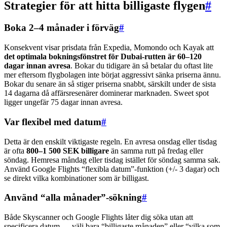
Strategier för att hitta billigaste flygen
#
Boka 2–4 månader i förväg
#
Konsekvent visar prisdata från Expedia, Momondo och Kayak att
det optimala bokningsfönstret för Dubai-rutten är 60–120
dagar innan avresa
. Bokar du tidigare än så betalar du oftast lite
mer eftersom flygbolagen inte börjat aggressivt sänka priserna ännu.
Bokar du senare än så stiger priserna snabbt, särskilt under de sista
14 dagarna då affärsresenärer dominerar marknaden. Sweet spot
ligger ungefär 75 dagar innan avresa.
Var flexibel med datum
#
Detta är den enskilt viktigaste regeln. En avresa onsdag eller tisdag
är ofta
800–1 500 SEK billigare
än samma rutt på fredag eller
söndag. Hemresa måndag eller tisdag istället för söndag samma sak.
Använd Google Flights “flexibla datum”-funktion (+/- 3 dagar) och
se direkt vilka kombinationer som är billigast.
Använd “alla månader”-sökning
#
Både Skyscanner och Google Flights låter dig söka utan att
specificera datum — välj bara “billigaste månaden” eller “vilka som