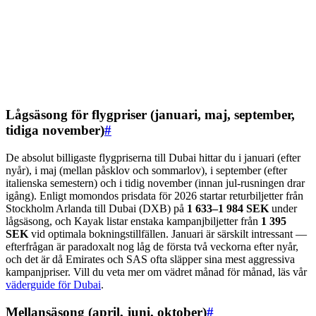
Lågsäsong för flygpriser (januari, maj, september,
tidiga november)
#
De absolut billigaste flygpriserna till Dubai hittar du i januari (efter
nyår), i maj (mellan påsklov och sommarlov), i september (efter
italienska semestern) och i tidig november (innan jul-rusningen drar
igång). Enligt momondos prisdata för 2026 startar returbiljetter från
Stockholm Arlanda till Dubai (DXB) på
1 633–1 984 SEK
under
lågsäsong, och Kayak listar enstaka kampanjbiljetter från
1 395
SEK
vid optimala bokningstillfällen. Januari är särskilt intressant —
efterfrågan är paradoxalt nog låg de första två veckorna efter nyår,
och det är då Emirates och SAS ofta släpper sina mest aggressiva
kampanjpriser. Vill du veta mer om vädret månad för månad, läs vår
väderguide för Dubai
.
Mellansäsong (april, juni, oktober)
#