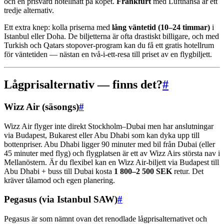
och en prisvärd hotellnatt på köpet.
Frankfurt
med Lufthansa är ett
tredje alternativ.
Ett extra knep: kolla priserna med
lång väntetid (10–24 timmar)
i
Istanbul eller Doha. De biljetterna är ofta drastiskt billigare, och med
Turkish och Qatars stopover-program kan du få ett gratis hotellrum
för väntetiden — nästan en två-i-ett-resa till priset av en flygbiljett.
Lågprisalternativ — finns det?
#
Wizz Air (säsongs)
#
Wizz Air flyger inte direkt Stockholm–Dubai men har anslutningar
via Budapest, Bukarest eller Abu Dhabi som kan dyka upp till
bottenpriser. Abu Dhabi ligger 90 minuter med bil från Dubai (eller
45 minuter med flyg) och flygplatsen är ett av Wizz Airs största nav i
Mellanöstern. Är du flexibel kan en Wizz Air-biljett via Budapest till
Abu Dhabi + buss till Dubai kosta
1 800–2 500 SEK
retur. Det
kräver tålamod och egen planering.
Pegasus (via Istanbul SAW)
#
Pegasus är som nämnt ovan det renodlade lågprisalternativet och