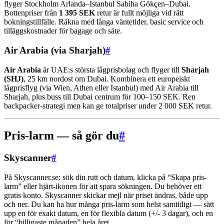
flyger Stockholm Arlanda–Istanbul Sabiha Gökçen–Dubai.
Bottenpriser från
1 395 SEK
retur är fullt möjliga vid rätt
bokningstillfälle. Räkna med långa väntetider, basic service och
tilläggskostnader för bagage och säte.
Air Arabia (via Sharjah)
#
Air Arabia
är UAE:s största lågprisbolag och flyger till
Sharjah
(SHJ)
, 25 km nordost om Dubai. Kombinera ett europeiskt
lågprisflyg (via Wien, Athen eller Istanbul) med Air Arabia till
Sharjah, plus buss till Dubai centrum för 100–150 SEK. Ren
backpacker-strategi men kan ge totalpriser under 2 000 SEK retur.
Pris-larm — så gör du
#
Skyscanner
#
På Skyscanner.se: sök din rutt och datum, klicka på “Skapa pris-
larm” eller hjärt-ikonen för att spara sökningen. Du behöver ett
gratis konto. Skyscanner skickar mejl när priset ändras, både upp
och ner. Du kan ha hur många pris-larm som helst samtidigt — sätt
upp en för exakt datum, en för flexibla datum (+/- 3 dagar), och en
för “billigaste månaden” hela året.