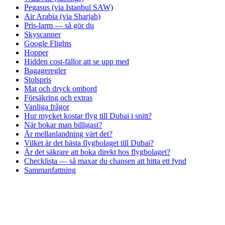
Pegasus (via Istanbul SAW)
Air Arabia (via Sharjah)
Pris-larm — så gör du
Skyscanner
Google Flights
Hopper
Hidden cost-fällor att se upp med
Bagageregler
Stolspris
Mat och dryck ombord
Försäkring och extras
Vanliga frågor
Hur mycket kostar flyg till Dubai i snitt?
När bokar man billigast?
Är mellanlandning värt det?
Vilket är det bästa flygbolaget till Dubai?
Är det säkrare att boka direkt hos flygbolaget?
Checklista — så maxar du chansen att hitta ett fynd
Sammanfattning