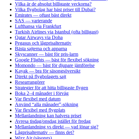
Vilka är de absolut billigaste veckorna?
Vilka flygbolag har bäst priser till Dubai?
Emirates — oftast bäst direkt
SAS — varierande
Lufthansa via Frankfurt
Turkish Airlines via Istanbul (ofta billigast)
Qatar Airways via Doha
Pegasus och lågprisalternativ
Bästa sajterna och apparna
Skyscanner — bäst för pris-larm
Google Flights — bäst för flexibel sökning
Momondo — bäst för djupare jämförelse
Kayak — bra för säsongsöversikt
Direkt på flygbolagets sajt
Researrangörer
Strategier för att hitta billigaste flygen
Boka 2–4 månader i förväg
Var flexibel med datum
Använd “alla månader”-sökning
Var flexibel med flygplats
Mellanlandning kan halvera priset
Avresa tisdag/onsdag istället för fredag
Mellanlandning vs direkt — vad lönar sig?
Lågprisalternativ — finns det?
Wizz Air (säsongs)