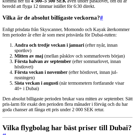
komma ner till
4 500–5 500 SEK
även under påsklovet, om du är
beredd att flyga 12 timmar istället för 6:30 direkt.
Vilka är de absolut billigaste veckorna?
#
Enligt prisdata från Skyscanner, Momondo och Kayak återkommer
fem perioder år efter år som mest prisvärda för Dubai-rutten:
Andra och tredje veckan i januari
(efter nyår, innan
sportlov)
Mitten av maj
(mellan påsklov och sommarlovets början)
Första halvan av september
(efter sommarlovet, innan
höstlovet)
Första veckan i november
(efter höstlovet, innan jul-
rusningen)
Sista veckan i augusti
(när termometern fortfarande visar
40+ i Dubai)
Den absolut billigaste perioden brukar vara mitten av september. Sätt
pris-larm för exakt den perioden flera månader i förväg och du har
goda chanser att fånga ett pris under 2 000 SEK retur.
Vilka flygbolag har bäst priser till Dubai?