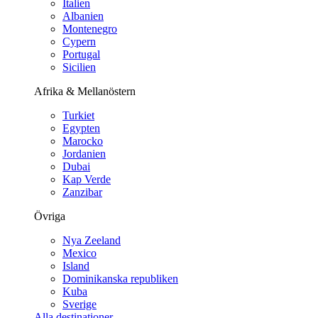
Italien
Albanien
Montenegro
Cypern
Portugal
Sicilien
Afrika & Mellanöstern
Turkiet
Egypten
Marocko
Jordanien
Dubai
Kap Verde
Zanzibar
Övriga
Nya Zeeland
Mexico
Island
Dominikanska republiken
Kuba
Sverige
Alla destinationer