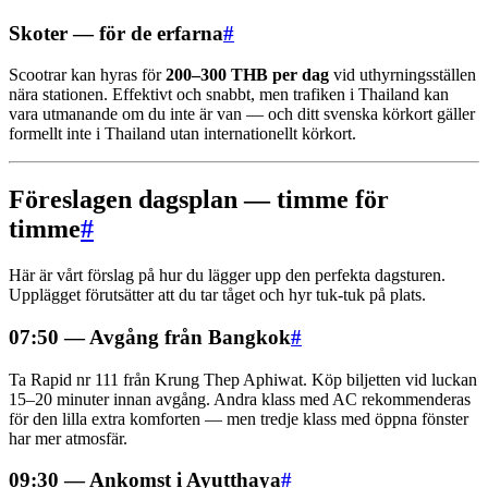
Skoter — för de erfarna
#
Scootrar kan hyras för
200–300 THB per dag
vid uthyrningsställen
nära stationen. Effektivt och snabbt, men trafiken i Thailand kan
vara utmanande om du inte är van — och ditt svenska körkort gäller
formellt inte i Thailand utan internationellt körkort.
Föreslagen dagsplan — timme för
timme
#
Här är vårt förslag på hur du lägger upp den perfekta dagsturen.
Upplägget förutsätter att du tar tåget och hyr tuk-tuk på plats.
07:50 — Avgång från Bangkok
#
Ta Rapid nr 111 från Krung Thep Aphiwat. Köp biljetten vid luckan
15–20 minuter innan avgång. Andra klass med AC rekommenderas
för den lilla extra komforten — men tredje klass med öppna fönster
har mer atmosfär.
09:30 — Ankomst i Ayutthaya
#