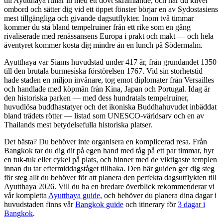
till Ayutthaya rullar in med ett dovt skramlande, och när du kliver
ombord och sätter dig vid ett öppet fönster börjar en av Sydostasiens
mest tillgängliga och givande dagsutflykter. Inom två timmar
kommer du stå bland tempelruiner från ett rike som en gång
rivaliserade med renässansens Europa i prakt och makt — och hela
äventyret kommer kosta dig mindre än en lunch på Södermalm.
Ayutthaya var Siams huvudstad under 417 år, från grundandet 1350
till den brutala burmesiska förstörelsen 1767. Vid sin storhetstid
hade staden en miljon invånare, tog emot diplomater från Versailles
och handlade med köpmän från Kina, Japan och Portugal. Idag är
den historiska parken — med dess hundratals tempelruiner,
huvudlösa buddhastatyer och det ikoniska Buddhahuvudet inbäddat
bland trädets rötter — listad som UNESCO-världsarv och en av
Thailands mest betydelsefulla historiska platser.
Det bästa? Du behöver inte organisera en komplicerad resa. Från
Bangkok tar du dig dit på egen hand med tåg på ett par timmar, hyr
en tuk-tuk eller cykel på plats, och hinner med de viktigaste templen
innan du tar eftermiddagståget tillbaka. Den här guiden ger dig steg
för steg allt du behöver för att planera den perfekta dagsutflykten till
Ayutthaya 2026. Vill du ha en bredare överblick rekommenderar vi
vår kompletta
Ayutthaya guide
, och behöver du planera dina dagar i
huvudstaden finns vår
Bangkok guide
och itinerary för
3 dagar i
Bangkok
.