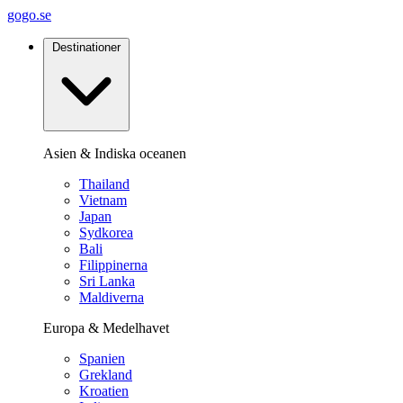
gogo.se
Destinationer
Asien & Indiska oceanen
Thailand
Vietnam
Japan
Sydkorea
Bali
Filippinerna
Sri Lanka
Maldiverna
Europa & Medelhavet
Spanien
Grekland
Kroatien