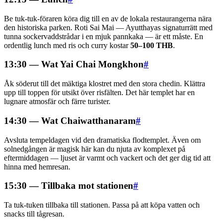
Be tuk-tuk-föraren köra dig till en av de lokala restaurangerna nära
den historiska parken. Roti Sai Mai — Ayutthayas signaturrätt med
tunna sockervaddstrådar i en mjuk pannkaka — är ett måste. En
ordentlig lunch med ris och curry kostar
50–100 THB
.
13:30 — Wat Yai Chai Mongkhon
#
Åk söderut till det mäktiga klostret med den stora chedin. Klättra
upp till toppen för utsikt över risfälten. Det här templet har en
lugnare atmosfär och färre turister.
14:30 — Wat Chaiwatthanaram
#
Avsluta tempeldagen vid den dramatiska flodtemplet. Även om
solnedgången är magisk här kan du njuta av komplexet på
eftermiddagen — ljuset är varmt och vackert och det ger dig tid att
hinna med hemresan.
15:30 — Tillbaka mot stationen
#
Ta tuk-tuken tillbaka till stationen. Passa på att köpa vatten och
snacks till tågresan.