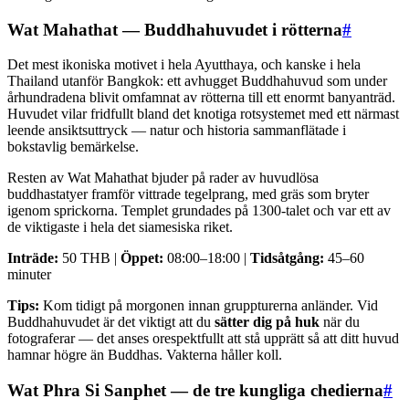
Wat Mahathat — Buddhahuvudet i rötterna
#
Det mest ikoniska motivet i hela Ayutthaya, och kanske i hela
Thailand utanför Bangkok: ett avhugget Buddhahuvud som under
århundradena blivit omfamnat av rötterna till ett enormt banyanträd.
Huvudet vilar fridfullt bland det knotiga rotsystemet med ett närmast
leende ansiktsuttryck — natur och historia sammanflätade i
bokstavlig bemärkelse.
Resten av Wat Mahathat bjuder på rader av huvudlösa
buddhastatyer framför vittrade tegelprang, med gräs som bryter
igenom sprickorna. Templet grundades på 1300-talet och var ett av
de viktigaste i hela det siamesiska riket.
Inträde:
50 THB |
Öppet:
08:00–18:00 |
Tidsåtgång:
45–60
minuter
Tips:
Kom tidigt på morgonen innan gruppturerna anländer. Vid
Buddhahuvudet är det viktigt att du
sätter dig på huk
när du
fotograferar — det anses orespektfullt att stå upprätt så att ditt huvud
hamnar högre än Buddhas. Vakterna håller koll.
Wat Phra Si Sanphet — de tre kungliga chedierna
#