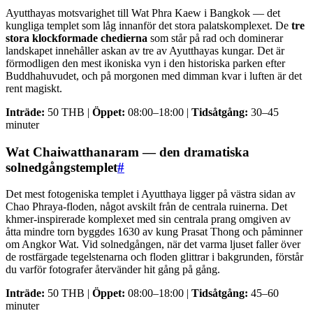
Ayutthayas motsvarighet till Wat Phra Kaew i Bangkok — det
kungliga templet som låg innanför det stora palatskomplexet. De
tre
stora klockformade chedierna
som står på rad och dominerar
landskapet innehåller askan av tre av Ayutthayas kungar. Det är
förmodligen den mest ikoniska vyn i den historiska parken efter
Buddhahuvudet, och på morgonen med dimman kvar i luften är det
rent magiskt.
Inträde:
50 THB |
Öppet:
08:00–18:00 |
Tidsåtgång:
30–45
minuter
Wat Chaiwatthanaram — den dramatiska
solnedgångstemplet
#
Det mest fotogeniska templet i Ayutthaya ligger på västra sidan av
Chao Phraya-floden, något avskilt från de centrala ruinerna. Det
khmer-inspirerade komplexet med sin centrala prang omgiven av
åtta mindre torn byggdes 1630 av kung Prasat Thong och påminner
om Angkor Wat. Vid solnedgången, när det varma ljuset faller över
de rostfärgade tegelstenarna och floden glittrar i bakgrunden, förstår
du varför fotografer återvänder hit gång på gång.
Inträde:
50 THB |
Öppet:
08:00–18:00 |
Tidsåtgång:
45–60
minuter