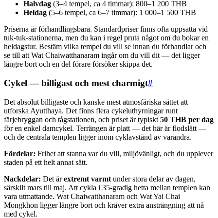
Halvdag
(3–4 tempel, ca 4 timmar): 800–1 200 THB
Heldag
(5–6 tempel, ca 6–7 timmar): 1 000–1 500 THB
Priserna är förhandlingsbara. Standardpriser finns ofta uppsatta vid
tuk-tuk-stationerna, men du kan i regel pruta något om du bokar en
heldagstur. Bestäm vilka tempel du vill se innan du förhandlar och
se till att Wat Chaiwatthanaram ingår om du vill dit — det ligger
längre bort och en del förare försöker skippa det.
Cykel — billigast och mest charmigt
#
Det absolut billigaste och kanske mest atmosfäriska sättet att
utforska Ayutthaya. Det finns flera cykeluthyrningar runt
färjebryggan och tågstationen, och priset är typiskt
50 THB per dag
för en enkel damcykel. Terrängen är platt — det här är flodslätt —
och de centrala templen ligger inom cyklavstånd av varandra.
Fördelar:
Frihet att stanna var du vill, miljövänligt, och du upplever
staden på ett helt annat sätt.
Nackdelar:
Det är
extremt varmt
under stora delar av dagen,
särskilt mars till maj. Att cykla i 35-gradig hetta mellan templen kan
vara utmattande. Wat Chaiwatthanaram och Wat Yai Chai
Mongkhon ligger längre bort och kräver extra ansträngning att nå
med cykel.