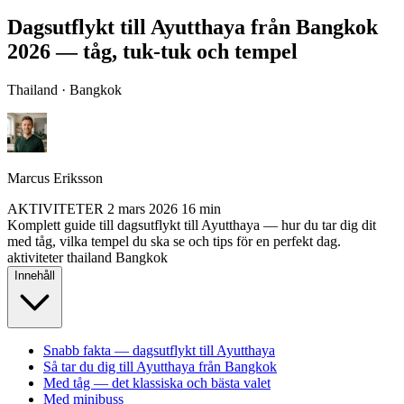
Dagsutflykt till Ayutthaya från Bangkok
2026 — tåg, tuk-tuk och tempel
Thailand · Bangkok
Marcus Eriksson
AKTIVITETER
2 mars 2026
16 min
Komplett guide till dagsutflykt till Ayutthaya — hur du tar dig dit
med tåg, vilka tempel du ska se och tips för en perfekt dag.
aktiviteter
thailand
Bangkok
Innehåll
Snabb fakta — dagsutflykt till Ayutthaya
Så tar du dig till Ayutthaya från Bangkok
Med tåg — det klassiska och bästa valet
Med minibuss