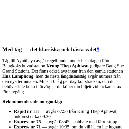
Med tåg — det klassiska och bästa valet
#
Tåg till Ayutthaya avgår regelbundet under hela dagen från
Bangkoks huvudstation
Krung Thep Aphiwat
(tidigare Bang Sue
Grand Station). Det finns också avgångar från den gamla stationen
Hua Lamphong
, men de flesta långdistanståg avgår numera från
den nya terminalen. Minst 16 tåg per dag kör sträckan, och du
behöver inte boka i förväg — du köper din biljett vid luckan strax
före avgång.
Rekommenderade morgontåg:
Rapid nr 111
— avgår 07:50 från Krung Thep Aphiwat,
ankomst cirka 09:30
Express nr 75
— avgår 08:45, snabbare med färre stopp
Express nr 71
— avgår 10:35, om du vill ha en lite lugnare