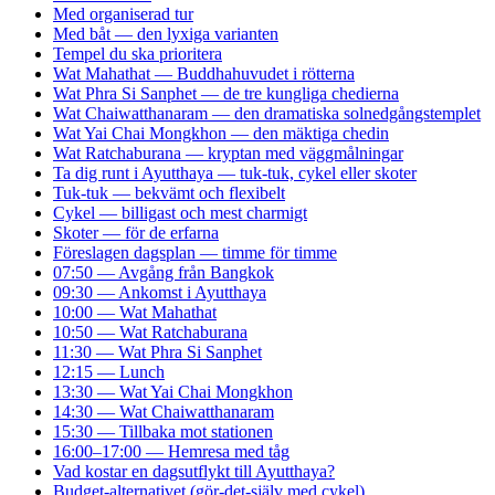
Med organiserad tur
Med båt — den lyxiga varianten
Tempel du ska prioritera
Wat Mahathat — Buddhahuvudet i rötterna
Wat Phra Si Sanphet — de tre kungliga chedierna
Wat Chaiwatthanaram — den dramatiska solnedgångstemplet
Wat Yai Chai Mongkhon — den mäktiga chedin
Wat Ratchaburana — kryptan med väggmålningar
Ta dig runt i Ayutthaya — tuk-tuk, cykel eller skoter
Tuk-tuk — bekvämt och flexibelt
Cykel — billigast och mest charmigt
Skoter — för de erfarna
Föreslagen dagsplan — timme för timme
07:50 — Avgång från Bangkok
09:30 — Ankomst i Ayutthaya
10:00 — Wat Mahathat
10:50 — Wat Ratchaburana
11:30 — Wat Phra Si Sanphet
12:15 — Lunch
13:30 — Wat Yai Chai Mongkhon
14:30 — Wat Chaiwatthanaram
15:30 — Tillbaka mot stationen
16:00–17:00 — Hemresa med tåg
Vad kostar en dagsutflykt till Ayutthaya?
Budget-alternativet (gör-det-själv med cykel)