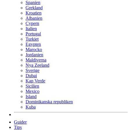
Spanien
Grekland
Kroatien
Albanien
Cypern
Italien
Portugal
Turkiet
Egypten
Marocko
Jordanien
Maldiverna
Nya Zeeland
Sverige
Dubai
Kap Verde
Sicilien
Mexico
Island
Dominikanska republiken
Kuba
Guider
Tips