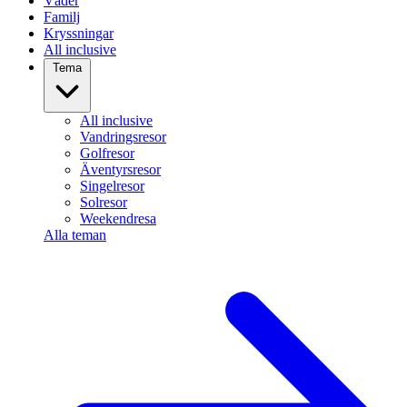
Väder
Familj
Kryssningar
All inclusive
Tema
All inclusive
Vandringsresor
Golfresor
Äventyrsresor
Singelresor
Solresor
Weekendresa
Alla teman