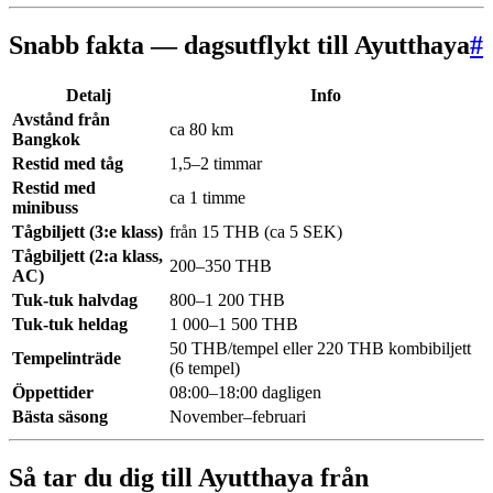
Snabb fakta — dagsutflykt till Ayutthaya
#
Detalj
Info
Avstånd från
ca 80 km
Bangkok
Restid med tåg
1,5–2 timmar
Restid med
ca 1 timme
minibuss
Tågbiljett (3:e klass)
från 15 THB (ca 5 SEK)
Tågbiljett (2:a klass,
200–350 THB
AC)
Tuk-tuk halvdag
800–1 200 THB
Tuk-tuk heldag
1 000–1 500 THB
50 THB/tempel eller 220 THB kombibiljett
Tempelinträde
(6 tempel)
Öppettider
08:00–18:00 dagligen
Bästa säsong
November–februari
Så tar du dig till Ayutthaya från