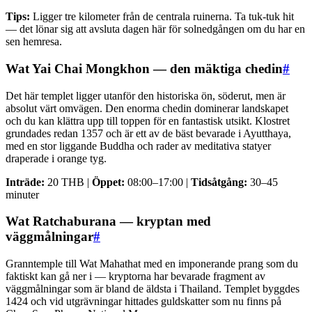
Tips:
Ligger tre kilometer från de centrala ruinerna. Ta tuk-tuk hit
— det lönar sig att avsluta dagen här för solnedgången om du har en
sen hemresa.
Wat Yai Chai Mongkhon — den mäktiga chedin
#
Det här templet ligger utanför den historiska ön, söderut, men är
absolut värt omvägen. Den enorma chedin dominerar landskapet
och du kan klättra upp till toppen för en fantastisk utsikt. Klostret
grundades redan 1357 och är ett av de bäst bevarade i Ayutthaya,
med en stor liggande Buddha och rader av meditativa statyer
draperade i orange tyg.
Inträde:
20 THB |
Öppet:
08:00–17:00 |
Tidsåtgång:
30–45
minuter
Wat Ratchaburana — kryptan med
väggmålningar
#
Granntemple till Wat Mahathat med en imponerande prang som du
faktiskt kan gå ner i — kryptorna har bevarade fragment av
väggmålningar som är bland de äldsta i Thailand. Templet byggdes
1424 och vid utgrävningar hittades guldskatter som nu finns på