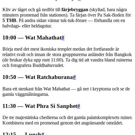
Kliv av tåget och gå nedför till
färjebryggan
(skyltad, bara några
minuters promenad från stationen). Ta färjan över Pa Sak-floden för
5 THB
. På andra sidan väntar tuk-tuk-förare — förhandla om en
halvdags- eller heldagstur.
10:00 — Wat Mahathat
#
Börja med det mest ikoniska templet medan det fortfarande är
relativt svalt och innan de stora gruppturerna anländer från Bangkok
(de brukar dyka upp runt 11:00). Ta dig tid att vandra bland ruinerna
och fotografera Buddhahuvudet.
10:50 — Wat Ratchaburana
#
Bara ett stenkast från Wat Mahathat — gå ner i kryptorna och se de
gamla väggmålningarna.
11:30 — Wat Phra Si Sanphet
#
De tre majestätiska chedierna och det gamla palatskomplexets ruiner.
Kombinera med en promenad genom det angränsande området.
12:15 — Lunch
#