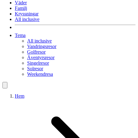
Väder
Familj
Kryssningar
All inclusive
Tema
All inclusive
Vandringsresor
Golfresor
Äventyrsresor
Singelresor
Solresor
Weekendresa
Hem