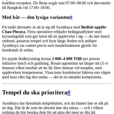
hotellets reception. De flesta avgår runt 07:00–08:00 och återvänder
till Bangkok vid 17:00–18:00.
Med båt — den lyxiga varianten
#
Ett unikt alternativ är att ta sig till Ayutthaya med
flodbåt uppför
Chao Phraya
. Flera operatörer erbjuder heldagsutflykter med
kryssningsbåt som gör turen till en upplevelse i sig — du äter lunch
ombord, passerar tempel och byar längs floden och anlöper
Ayutthaya via vattnet precis som handelsmännen gjorde för
hundratals år sedan.
En typisk flodkryssning kostar
2 000–4 000 THB
per person
inklusive lunch och guidning. Resan uppströms tar längre tid (3–4
timmar) vilket innebär att du får färre timmar vid templen, men
upplevelsen kompenserar. Vissa turer kombinerar båtresa ena vägen
med buss eller tåg den andra — det är en utmärkt kompromiss.
Tempel du ska prioritera
#
Ayutthaya har dussintals tempelruiner, och du hinner inte se allt på
en dag. Här är de som du absolut inte ska missa — och i vilken
ordning du bör besöka dem för att göra det mest av din tid.