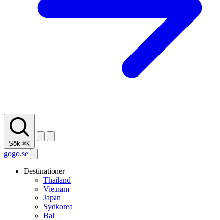
Sök
⌘K
gogo.se
Destinationer
Thailand
Vietnam
Japan
Sydkorea
Bali