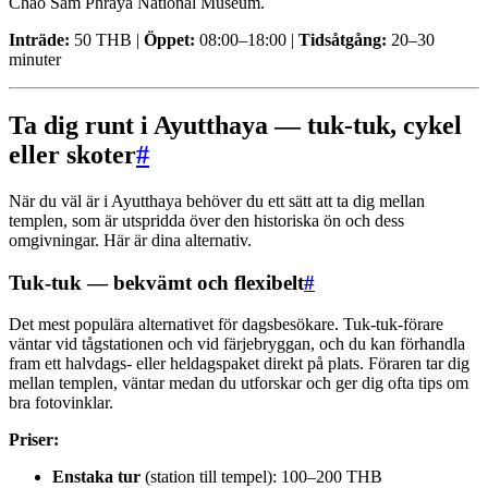
Chao Sam Phraya National Museum.
Inträde:
50 THB |
Öppet:
08:00–18:00 |
Tidsåtgång:
20–30
minuter
Ta dig runt i Ayutthaya — tuk-tuk, cykel
eller skoter
#
När du väl är i Ayutthaya behöver du ett sätt att ta dig mellan
templen, som är utspridda över den historiska ön och dess
omgivningar. Här är dina alternativ.
Tuk-tuk — bekvämt och flexibelt
#
Det mest populära alternativet för dagsbesökare. Tuk-tuk-förare
väntar vid tågstationen och vid färjebryggan, och du kan förhandla
fram ett halvdags- eller heldagspaket direkt på plats. Föraren tar dig
mellan templen, väntar medan du utforskar och ger dig ofta tips om
bra fotovinklar.
Priser:
Enstaka tur
(station till tempel): 100–200 THB