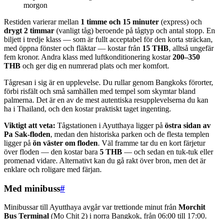
morgon
Restiden varierar mellan
1 timme och 15 minuter
(express) och
drygt 2 timmar
(vanligt tåg) beroende på tågtyp och antal stopp. En
biljett i tredje klass — som är fullt acceptabel för den korta sträckan,
med öppna fönster och fläktar — kostar från
15 THB
, alltså ungefär
fem kronor. Andra klass med luftkonditionering kostar
200–350
THB
och ger dig en numrerad plats och mer komfort.
Tågresan i sig är en upplevelse. Du rullar genom Bangkoks förorter,
förbi risfält och små samhällen med tempel som skymtar bland
palmerna. Det är en av de mest autentiska resupplevelserna du kan
ha i Thailand, och den kostar praktiskt taget ingenting.
Viktigt att veta:
Tågstationen i Ayutthaya ligger på
östra sidan av
Pa Sak-floden
, medan den historiska parken och de flesta templen
ligger på
ön väster om floden
. Väl framme tar du en kort färjetur
över floden — den kostar bara
5 THB
— och sedan en tuk-tuk eller
promenad vidare. Alternativt kan du gå rakt över bron, men det är
enklare och roligare med färjan.
Med minibuss
#
Minibussar till Ayutthaya avgår var trettionde minut från
Morchit
Bus Terminal
(Mo Chit 2) i norra Bangkok, från 06:00 till 17:00.