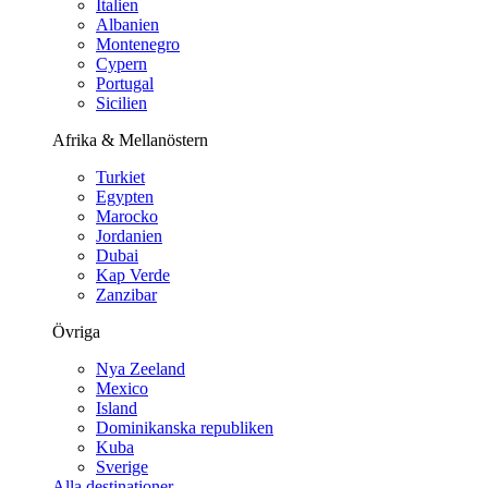
Italien
Albanien
Montenegro
Cypern
Portugal
Sicilien
Afrika & Mellanöstern
Turkiet
Egypten
Marocko
Jordanien
Dubai
Kap Verde
Zanzibar
Övriga
Nya Zeeland
Mexico
Island
Dominikanska republiken
Kuba
Sverige
Alla destinationer