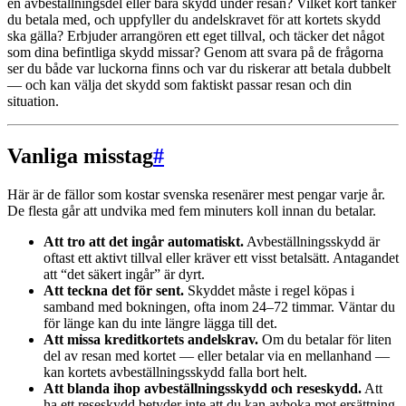
en avbeställningsdel eller bara skydd under resan? Vilket kort tänker
du betala med, och uppfyller du andelskravet för att kortets skydd
ska gälla? Erbjuder arrangören ett eget tillval, och täcker det något
som dina befintliga skydd missar? Genom att svara på de frågorna
ser du både var luckorna finns och var du riskerar att betala dubbelt
— och kan välja det skydd som faktiskt passar resan och din
situation.
Vanliga misstag
#
Här är de fällor som kostar svenska resenärer mest pengar varje år.
De flesta går att undvika med fem minuters koll innan du betalar.
Att tro att det ingår automatiskt.
Avbeställningsskydd är
oftast ett aktivt tillval eller kräver ett visst betalsätt. Antagandet
att “det säkert ingår” är dyrt.
Att teckna det för sent.
Skyddet måste i regel köpas i
samband med bokningen, ofta inom 24–72 timmar. Väntar du
för länge kan du inte längre lägga till det.
Att missa kreditkortets andelskrav.
Om du betalar för liten
del av resan med kortet — eller betalar via en mellanhand —
kan kortets avbeställningsskydd falla bort helt.
Att blanda ihop avbeställningsskydd och reseskydd.
Att
ha ett reseskydd betyder inte att du kan avboka mot ersättning.