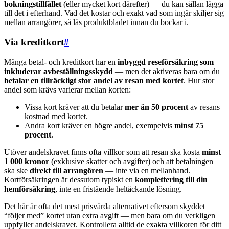
bokningstillfället
(eller mycket kort därefter) — du kan sällan lägga
till det i efterhand. Vad det kostar och exakt vad som ingår skiljer sig
mellan arrangörer, så läs produktbladet innan du bockar i.
Via kreditkort
#
Många betal- och kreditkort har en
inbyggd reseförsäkring som
inkluderar avbeställningsskydd
— men det aktiveras bara om du
betalar en tillräckligt stor andel av resan med kortet
. Hur stor
andel som krävs varierar mellan korten:
Vissa kort kräver att du betalar
mer än 50 procent
av resans
kostnad med kortet.
Andra kort kräver en högre andel, exempelvis
minst 75
procent
.
Utöver andelskravet finns ofta villkor som att resan ska kosta
minst
1 000 kronor
(exklusive skatter och avgifter) och att betalningen
ska ske
direkt till arrangören
— inte via en mellanhand.
Kortförsäkringen är dessutom typiskt en
komplettering till din
hemförsäkring
, inte en fristående heltäckande lösning.
Det här är ofta det mest prisvärda alternativet eftersom skyddet
“följer med” kortet utan extra avgift — men bara om du verkligen
uppfyller andelskravet. Kontrollera alltid de exakta villkoren för ditt