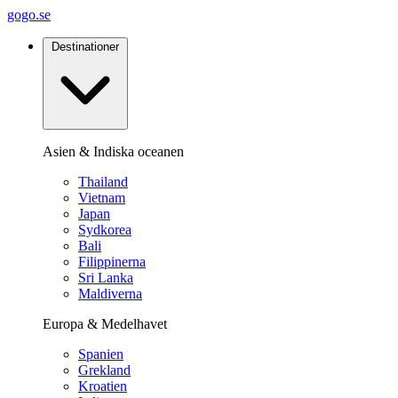
gogo.se
Destinationer
Asien & Indiska oceanen
Thailand
Vietnam
Japan
Sydkorea
Bali
Filippinerna
Sri Lanka
Maldiverna
Europa & Medelhavet
Spanien
Grekland
Kroatien