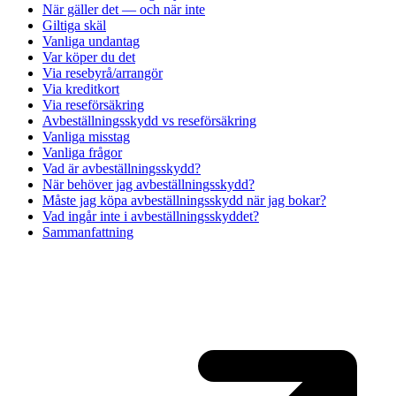
När gäller det — och när inte
Giltiga skäl
Vanliga undantag
Var köper du det
Via resebyrå/arrangör
Via kreditkort
Via reseförsäkring
Avbeställningsskydd vs reseförsäkring
Vanliga misstag
Vanliga frågor
Vad är avbeställningsskydd?
När behöver jag avbeställningsskydd?
Måste jag köpa avbeställningsskydd när jag bokar?
Vad ingår inte i avbeställningsskyddet?
Sammanfattning