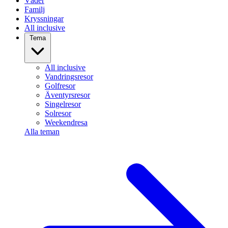
Väder
Familj
Kryssningar
All inclusive
Tema
All inclusive
Vandringsresor
Golfresor
Äventyrsresor
Singelresor
Solresor
Weekendresa
Alla teman