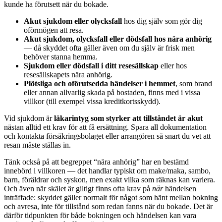
kunde ha förutsett när du bokade.
Akut sjukdom eller olycksfall
hos dig själv som gör dig
oförmögen att resa.
Akut sjukdom, olycksfall eller dödsfall hos nära anhörig
— då skyddet ofta gäller även om du själv är frisk men
behöver stanna hemma.
Sjukdom eller dödsfall i ditt resesällskap
eller hos
resesällskapets nära anhörig.
Plötsliga och oförutsedda händelser i hemmet
, som brand
eller annan allvarlig skada på bostaden, finns med i vissa
villkor (till exempel vissa kreditkortsskydd).
Vid sjukdom är
läkarintyg som styrker att tillståndet är akut
nästan alltid ett krav för att få ersättning. Spara all dokumentation
och kontakta försäkringsbolaget eller arrangören så snart du vet att
resan måste ställas in.
Tänk också på att begreppet “nära anhörig” har en bestämd
innebörd i villkoren — det handlar typiskt om make/maka, sambo,
barn, föräldrar och syskon, men exakt vilka som räknas kan variera.
Och även när skälet är giltigt finns ofta krav på
när
händelsen
inträffade: skyddet gäller normalt för något som hänt mellan bokning
och avresa, inte för tillstånd som redan fanns när du bokade. Det är
därför tidpunkten för både bokningen och händelsen kan vara