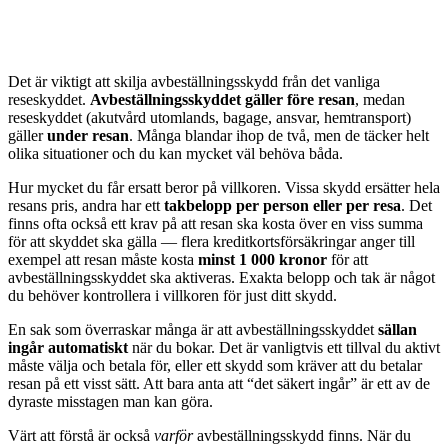
Det är viktigt att skilja avbeställningsskydd från det vanliga
reseskyddet.
Avbeställningsskyddet gäller före resan
, medan
reseskyddet (akutvård utomlands, bagage, ansvar, hemtransport)
gäller
under resan
. Många blandar ihop de två, men de täcker helt
olika situationer och du kan mycket väl behöva båda.
Hur mycket du får ersatt beror på villkoren. Vissa skydd ersätter hela
resans pris, andra har ett
takbelopp per person eller per resa
. Det
finns ofta också ett krav på att resan ska kosta över en viss summa
för att skyddet ska gälla — flera kreditkortsförsäkringar anger till
exempel att resan måste kosta
minst 1 000 kronor
för att
avbeställningsskyddet ska aktiveras. Exakta belopp och tak är något
du behöver kontrollera i villkoren för just ditt skydd.
En sak som överraskar många är att avbeställningsskyddet
sällan
ingår automatiskt
när du bokar. Det är vanligtvis ett tillval du aktivt
måste välja och betala för, eller ett skydd som kräver att du betalar
resan på ett visst sätt. Att bara anta att “det säkert ingår” är ett av de
dyraste misstagen man kan göra.
Värt att förstå är också
varför
avbeställningsskydd finns. När du