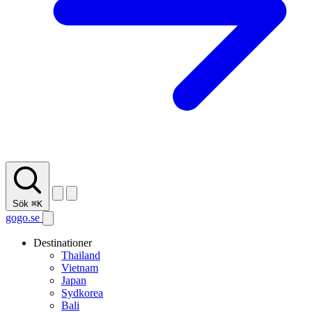
Sök
⌘K
gogo.se
Destinationer
Thailand
Vietnam
Japan
Sydkorea
Bali