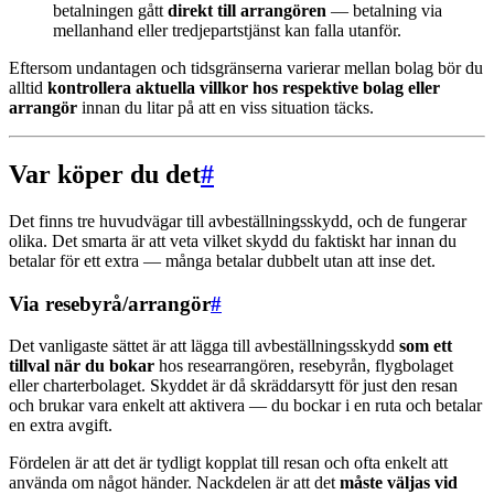
betalningen gått
direkt till arrangören
— betalning via
mellanhand eller tredjepartstjänst kan falla utanför.
Eftersom undantagen och tidsgränserna varierar mellan bolag bör du
alltid
kontrollera aktuella villkor hos respektive bolag eller
arrangör
innan du litar på att en viss situation täcks.
Var köper du det
#
Det finns tre huvudvägar till avbeställningsskydd, och de fungerar
olika. Det smarta är att veta vilket skydd du faktiskt har innan du
betalar för ett extra — många betalar dubbelt utan att inse det.
Via resebyrå/arrangör
#
Det vanligaste sättet är att lägga till avbeställningsskydd
som ett
tillval när du bokar
hos researrangören, resebyrån, flygbolaget
eller charterbolaget. Skyddet är då skräddarsytt för just den resan
och brukar vara enkelt att aktivera — du bockar i en ruta och betalar
en extra avgift.
Fördelen är att det är tydligt kopplat till resan och ofta enkelt att
använda om något händer. Nackdelen är att det
måste väljas vid