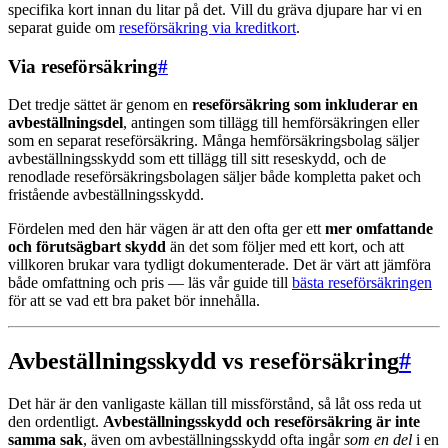
specifika kort innan du litar på det. Vill du gräva djupare har vi en
separat guide om
reseförsäkring via kreditkort
.
Via reseförsäkring
#
Det tredje sättet är genom en
reseförsäkring som inkluderar en
avbeställningsdel
, antingen som tillägg till hemförsäkringen eller
som en separat reseförsäkring. Många hemförsäkringsbolag säljer
avbeställningsskydd som ett tillägg till sitt reseskydd, och de
renodlade reseförsäkringsbolagen säljer både kompletta paket och
fristående avbeställningsskydd.
Fördelen med den här vägen är att den ofta ger ett
mer omfattande
och förutsägbart skydd
än det som följer med ett kort, och att
villkoren brukar vara tydligt dokumenterade. Det är värt att jämföra
både omfattning och pris — läs vår guide till
bästa reseförsäkringen
för att se vad ett bra paket bör innehålla.
Avbeställningsskydd vs reseförsäkring
#
Det här är den vanligaste källan till missförstånd, så låt oss reda ut
den ordentligt.
Avbeställningsskydd och reseförsäkring är inte
samma sak
, även om avbeställningsskydd ofta ingår
som en del
i en