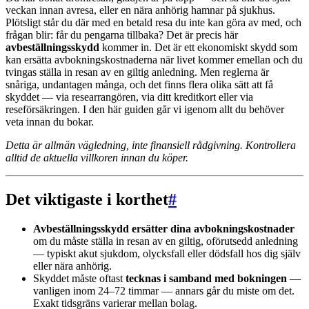
veckan innan avresa, eller en nära anhörig hamnar på sjukhus.
Plötsligt står du där med en betald resa du inte kan göra av med, och
frågan blir: får du pengarna tillbaka? Det är precis här
avbeställningsskydd
kommer in. Det är ett ekonomiskt skydd som
kan ersätta avbokningskostnaderna när livet kommer emellan och du
tvingas ställa in resan av en giltig anledning. Men reglerna är
snåriga, undantagen många, och det finns flera olika sätt att få
skyddet — via researrangören, via ditt kreditkort eller via
reseförsäkringen. I den här guiden går vi igenom allt du behöver
veta innan du bokar.
Detta är allmän vägledning, inte finansiell rådgivning. Kontrollera
alltid de aktuella villkoren innan du köper.
Det viktigaste i korthet
#
Avbeställningsskydd ersätter dina avbokningskostnader
om du måste ställa in resan av en giltig, oförutsedd anledning
— typiskt akut sjukdom, olycksfall eller dödsfall hos dig själv
eller nära anhörig.
Skyddet måste oftast
tecknas i samband med bokningen
—
vanligen inom 24–72 timmar — annars går du miste om det.
Exakt tidsgräns varierar mellan bolag.