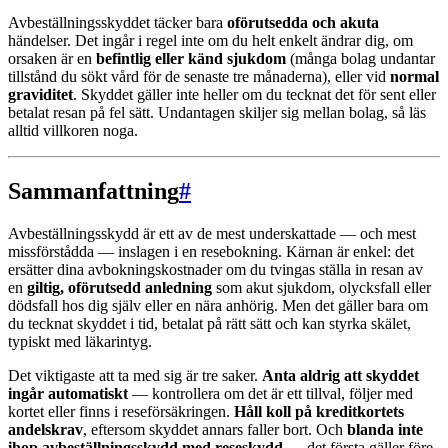
Avbeställningsskyddet täcker bara
oförutsedda och akuta
händelser. Det ingår i regel inte om du helt enkelt ändrar dig, om
orsaken är en
befintlig eller känd sjukdom
(många bolag undantar
tillstånd du sökt vård för de senaste tre månaderna), eller vid
normal
graviditet
. Skyddet gäller inte heller om du tecknat det för sent eller
betalat resan på fel sätt. Undantagen skiljer sig mellan bolag, så läs
alltid villkoren noga.
Sammanfattning
#
Avbeställningsskydd är ett av de mest underskattade — och mest
missförstådda — inslagen i en resebokning. Kärnan är enkel: det
ersätter dina avbokningskostnader om du tvingas ställa in resan av
en
giltig, oförutsedd anledning
som akut sjukdom, olycksfall eller
dödsfall hos dig själv eller en nära anhörig. Men det gäller bara om
du tecknat skyddet i tid, betalat på rätt sätt och kan styrka skälet,
typiskt med läkarintyg.
Det viktigaste att ta med sig är tre saker.
Anta aldrig att skyddet
ingår automatiskt
— kontrollera om det är ett tillval, följer med
kortet eller finns i reseförsäkringen.
Håll koll på kreditkortets
andelskrav
, eftersom skyddet annars faller bort. Och
blanda inte
ihop avbeställningsskydd med reseskydd
— det första gäller före