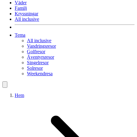
Väder
Familj
Kryssningar
All inclusive
Tema
All inclusive
Vandringsresor
Golfresor
Äventyrsresor
Singelresor
Solresor
Weekendresa
Hem