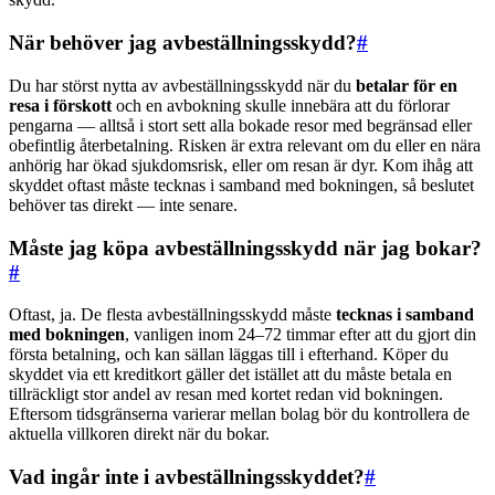
När behöver jag avbeställningsskydd?
#
Du har störst nytta av avbeställningsskydd när du
betalar för en
resa i förskott
och en avbokning skulle innebära att du förlorar
pengarna — alltså i stort sett alla bokade resor med begränsad eller
obefintlig återbetalning. Risken är extra relevant om du eller en nära
anhörig har ökad sjukdomsrisk, eller om resan är dyr. Kom ihåg att
skyddet oftast måste tecknas i samband med bokningen, så beslutet
behöver tas direkt — inte senare.
Måste jag köpa avbeställningsskydd när jag bokar?
#
Oftast, ja. De flesta avbeställningsskydd måste
tecknas i samband
med bokningen
, vanligen inom 24–72 timmar efter att du gjort din
första betalning, och kan sällan läggas till i efterhand. Köper du
skyddet via ett kreditkort gäller det istället att du måste betala en
tillräckligt stor andel av resan med kortet redan vid bokningen.
Eftersom tidsgränserna varierar mellan bolag bör du kontrollera de
aktuella villkoren direkt när du bokar.
Vad ingår inte i avbeställningsskyddet?
#