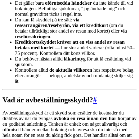
Det gäller bara
oförutsedda händelser
du inte kände till vid
bokningen. Befintliga sjukdomar, “jag ändrade mig” och
normal graviditet täcks i regel inte.
Du kan få skyddet på tre sätt:
via
researrangören/resebyrån, via ett kreditkort
(om du
betalar tillräckligt stor andel av resan med kortet) eller
via
reseförsäkringen
.
Kreditkortsskyddet kräver att en viss andel av resan
betalas med kortet
— hur stor andel varierar (ofta minst 50–
75 procent). Kontrollera ditt korts villkor.
Du behöver nästan alltid
läkarintyg
för att få ersättning vid
sjukdom.
Kontrollera alltid
de aktuella villkoren
hos respektive bolag
eller arrangör — belopp, andelskrav och undantag skiljer sig
åt.
Vad är avbeställningsskydd?
#
Avbeställningsskydd är ett skydd som ersätter de kostnader du
drabbas av när du tvingas
avboka en resa innan den har börjat
av
en godkänd anledning. Tanken är enkel: om något allvarligt och
oförutsett händer mellan bokning och avresa ska du inte stå med
hela notan för en resa du aldrig fick göra. Det handlar alltså om att