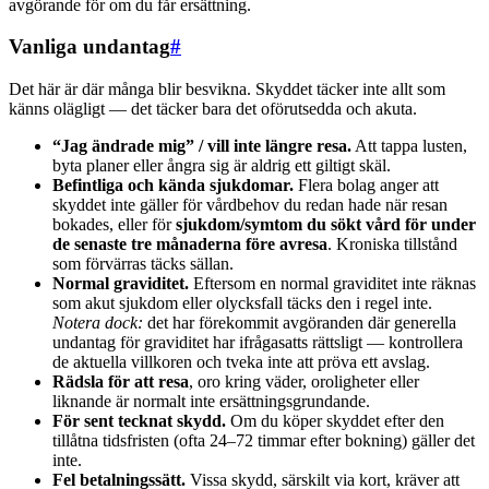
avgörande för om du får ersättning.
Vanliga undantag
#
Det här är där många blir besvikna. Skyddet täcker inte allt som
känns olägligt — det täcker bara det oförutsedda och akuta.
“Jag ändrade mig” / vill inte längre resa.
Att tappa lusten,
byta planer eller ångra sig är aldrig ett giltigt skäl.
Befintliga och kända sjukdomar.
Flera bolag anger att
skyddet inte gäller för vårdbehov du redan hade när resan
bokades, eller för
sjukdom/symtom du sökt vård för under
de senaste tre månaderna före avresa
. Kroniska tillstånd
som förvärras täcks sällan.
Normal graviditet.
Eftersom en normal graviditet inte räknas
som akut sjukdom eller olycksfall täcks den i regel inte.
Notera dock:
det har förekommit avgöranden där generella
undantag för graviditet har ifrågasatts rättsligt — kontrollera
de aktuella villkoren och tveka inte att pröva ett avslag.
Rädsla för att resa
, oro kring väder, oroligheter eller
liknande är normalt inte ersättningsgrundande.
För sent tecknat skydd.
Om du köper skyddet efter den
tillåtna tidsfristen (ofta 24–72 timmar efter bokning) gäller det
inte.
Fel betalningssätt.
Vissa skydd, särskilt via kort, kräver att