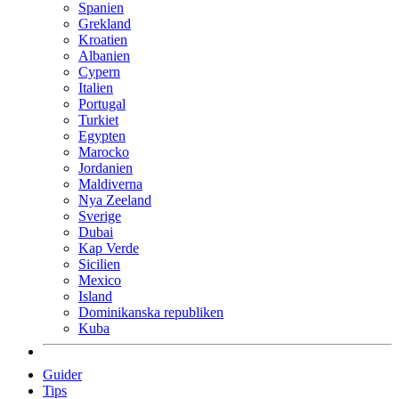
Spanien
Grekland
Kroatien
Albanien
Cypern
Italien
Portugal
Turkiet
Egypten
Marocko
Jordanien
Maldiverna
Nya Zeeland
Sverige
Dubai
Kap Verde
Sicilien
Mexico
Island
Dominikanska republiken
Kuba
Guider
Tips