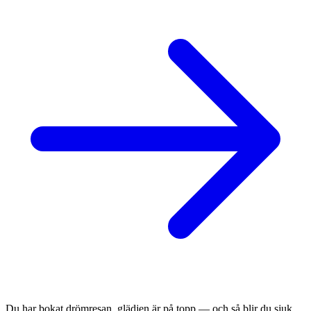
Du har bokat drömresan, glädjen är på topp — och så blir du sjuk