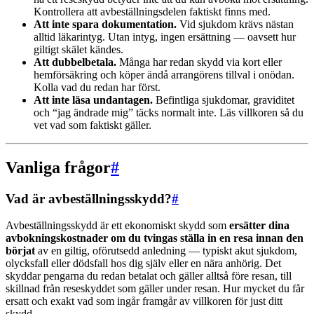
Kontrollera att avbeställningsdelen faktiskt finns med.
Att inte spara dokumentation.
Vid sjukdom krävs nästan
alltid läkarintyg. Utan intyg, ingen ersättning — oavsett hur
giltigt skälet kändes.
Att dubbelbetala.
Många har redan skydd via kort eller
hemförsäkring och köper ändå arrangörens tillval i onödan.
Kolla vad du redan har först.
Att inte läsa undantagen.
Befintliga sjukdomar, graviditet
och “jag ändrade mig” täcks normalt inte. Läs villkoren så du
vet vad som faktiskt gäller.
Vanliga frågor
#
Vad är avbeställningsskydd?
#
Avbeställningsskydd är ett ekonomiskt skydd som
ersätter dina
avbokningskostnader om du tvingas ställa in en resa innan den
börjat
av en giltig, oförutsedd anledning — typiskt akut sjukdom,
olycksfall eller dödsfall hos dig själv eller en nära anhörig. Det
skyddar pengarna du redan betalat och gäller alltså före resan, till
skillnad från reseskyddet som gäller under resan. Hur mycket du får
ersatt och exakt vad som ingår framgår av villkoren för just ditt
skydd.