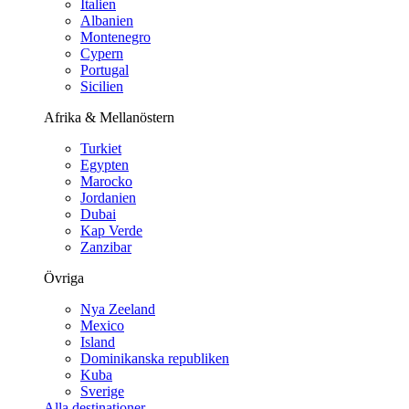
Italien
Albanien
Montenegro
Cypern
Portugal
Sicilien
Afrika & Mellanöstern
Turkiet
Egypten
Marocko
Jordanien
Dubai
Kap Verde
Zanzibar
Övriga
Nya Zeeland
Mexico
Island
Dominikanska republiken
Kuba
Sverige
Alla destinationer