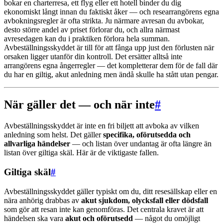
bokar en charterresa, ett flyg eller ett hotell binder du dig
ekonomiskt långt innan du faktiskt åker — och researrangörens egna
avbokningsregler är ofta strikta. Ju närmare avresan du avbokar,
desto större andel av priset förlorar du, och allra närmast
avresedagen kan du i praktiken förlora hela summan.
Avbeställningsskyddet är till för att fånga upp just den förlusten när
orsaken ligger utanför din kontroll. Det ersätter alltså inte
arrangörens egna ångerregler — det kompletterar dem för de fall där
du har en giltig, akut anledning men ändå skulle ha stått utan pengar.
När gäller det — och när inte
#
Avbeställningsskyddet är inte en fri biljett att avboka av vilken
anledning som helst. Det gäller
specifika, oförutsedda och
allvarliga händelser
— och listan över undantag är ofta längre än
listan över giltiga skäl. Här är de viktigaste fallen.
Giltiga skäl
#
Avbeställningsskyddet gäller typiskt om du, ditt resesällskap eller en
nära anhörig drabbas av
akut sjukdom, olycksfall eller dödsfall
som gör att resan inte kan genomföras. Det centrala kravet är att
händelsen ska vara
akut och oförutsedd
— något du omöjligt