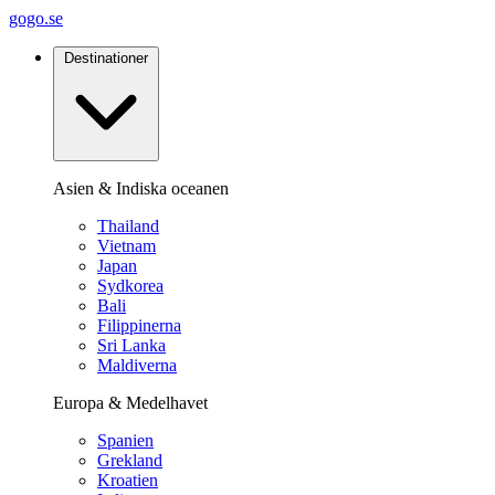
gogo.se
Destinationer
Asien & Indiska oceanen
Thailand
Vietnam
Japan
Sydkorea
Bali
Filippinerna
Sri Lanka
Maldiverna
Europa & Medelhavet
Spanien
Grekland
Kroatien