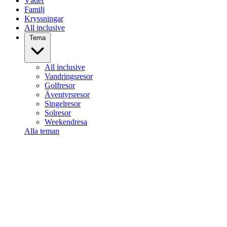
Väder
Familj
Kryssningar
All inclusive
Tema
All inclusive
Vandringsresor
Golfresor
Äventyrsresor
Singelresor
Solresor
Weekendresa
Alla teman