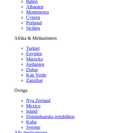
Italien
Albanien
Montenegro
Cypern
Portugal
Sicilien
Afrika & Mellanöstern
Turkiet
Egypten
Marocko
Jordanien
Dubai
Kap Verde
Zanzibar
Övriga
Nya Zeeland
Mexico
Island
Dominikanska republiken
Kuba
Sverige
Alla destinationer