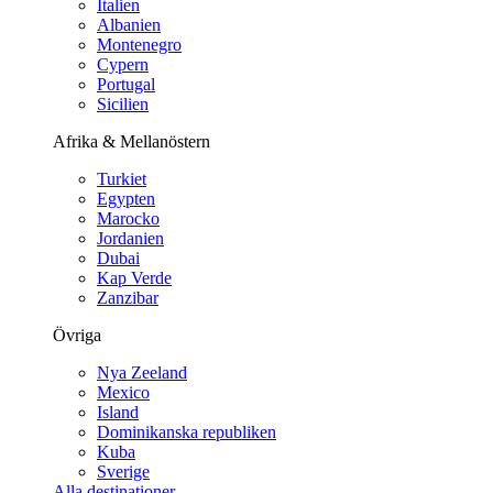
Italien
Albanien
Montenegro
Cypern
Portugal
Sicilien
Afrika & Mellanöstern
Turkiet
Egypten
Marocko
Jordanien
Dubai
Kap Verde
Zanzibar
Övriga
Nya Zeeland
Mexico
Island
Dominikanska republiken
Kuba
Sverige
Alla destinationer