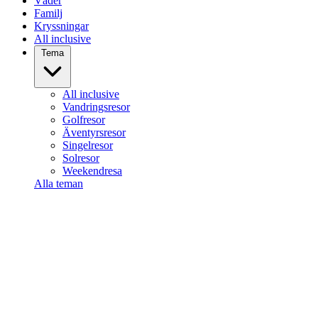
Väder
Familj
Kryssningar
All inclusive
Tema
All inclusive
Vandringsresor
Golfresor
Äventyrsresor
Singelresor
Solresor
Weekendresa
Alla teman