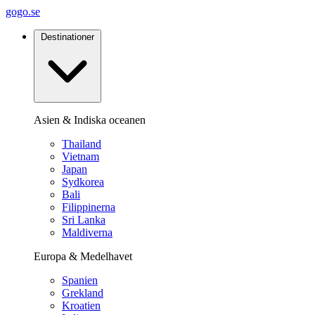
gogo.se
Destinationer
Asien & Indiska oceanen
Thailand
Vietnam
Japan
Sydkorea
Bali
Filippinerna
Sri Lanka
Maldiverna
Europa & Medelhavet
Spanien
Grekland
Kroatien