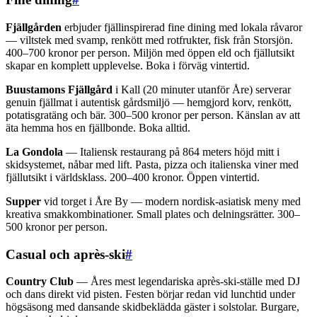
Fjällgården
erbjuder fjällinspirerad fine dining med lokala råvaror
— viltstek med svamp, renkött med rotfrukter, fisk från Storsjön.
400–700 kronor per person. Miljön med öppen eld och fjällutsikt
skapar en komplett upplevelse. Boka i förväg vintertid.
Buustamons Fjällgård
i Kall (20 minuter utanför Åre) serverar
genuin fjällmat i autentisk gårdsmiljö — hemgjord korv, renkött,
potatisgratäng och bär. 300–500 kronor per person. Känslan av att
äta hemma hos en fjällbonde. Boka alltid.
La Gondola
— Italiensk restaurang på 864 meters höjd mitt i
skidsystemet, nåbar med lift. Pasta, pizza och italienska viner med
fjällutsikt i världsklass. 200–400 kronor. Öppen vintertid.
Supper
vid torget i Åre By — modern nordisk-asiatisk meny med
kreativa smakkombinationer. Small plates och delningsrätter. 300–
500 kronor per person.
Casual och après-ski
#
Country Club
— Åres mest legendariska après-ski-ställe med DJ
och dans direkt vid pisten. Festen börjar redan vid lunchtid under
högsäsong med dansande skidbeklädda gäster i solstolar. Burgare,