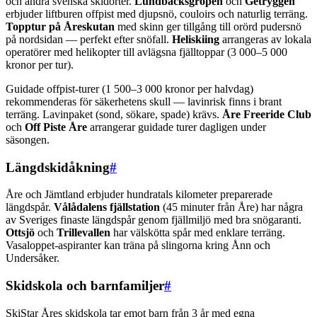
och andra svenska skidorter.
Lundbäcksgropen
och
Getryggen
erbjuder liftburen offpist med djupsnö, couloirs och naturlig terräng.
Topptur på Åreskutan
med skinn ger tillgång till orörd pudersnö
på nordsidan — perfekt efter snöfall.
Heliskiing
arrangeras av lokala
operatörer med helikopter till avlägsna fjälltoppar (3 000–5 000
kronor per tur).
Guidade offpist-turer (1 500–3 000 kronor per halvdag)
rekommenderas för säkerhetens skull — lavinrisk finns i brant
terräng. Lavinpaket (sond, sökare, spade) krävs.
Åre Freeride Club
och
Off Piste Åre
arrangerar guidade turer dagligen under
säsongen.
Längdskidåkning
#
Åre och Jämtland erbjuder hundratals kilometer preparerade
längdspår.
Vålådalens fjällstation
(45 minuter från Åre) har några
av Sveriges finaste längdspår genom fjällmiljö med bra snögaranti.
Ottsjö
och
Trillevallen
har välskötta spår med enklare terräng.
Vasaloppet-aspiranter kan träna på slingorna kring Ånn och
Undersåker.
Skidskola och barnfamiljer
#
SkiStar Åres skidskola tar emot barn från 3 år med egna