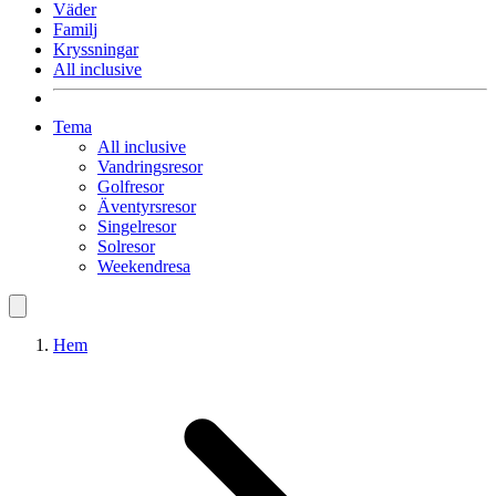
Väder
Familj
Kryssningar
All inclusive
Tema
All inclusive
Vandringsresor
Golfresor
Äventyrsresor
Singelresor
Solresor
Weekendresa
Hem