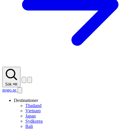
Sök
⌘K
gogo.se
Destinationer
Thailand
Vietnam
Japan
Sydkorea
Bali