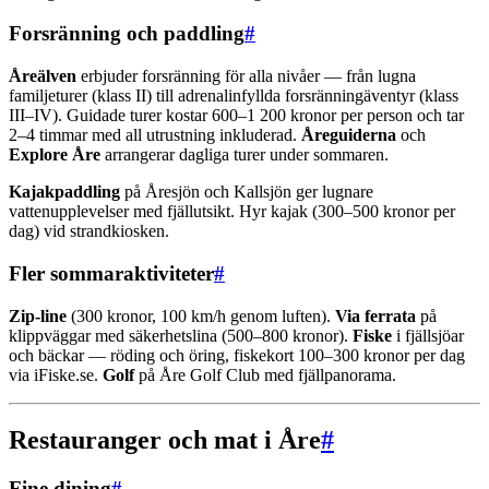
Forsränning och paddling
#
Åreälven
erbjuder forsränning för alla nivåer — från lugna
familjeturer (klass II) till adrenalinfyllda forsränningäventyr (klass
III–IV). Guidade turer kostar 600–1 200 kronor per person och tar
2–4 timmar med all utrustning inkluderad.
Åreguiderna
och
Explore Åre
arrangerar dagliga turer under sommaren.
Kajakpaddling
på Åresjön och Kallsjön ger lugnare
vattenupplevelser med fjällutsikt. Hyr kajak (300–500 kronor per
dag) vid strandkiosken.
Fler sommaraktiviteter
#
Zip-line
(300 kronor, 100 km/h genom luften).
Via ferrata
på
klippväggar med säkerhetslina (500–800 kronor).
Fiske
i fjällsjöar
och bäckar — röding och öring, fiskekort 100–300 kronor per dag
via iFiske.se.
Golf
på Åre Golf Club med fjällpanorama.
Restauranger och mat i Åre
#
Fine dining
#