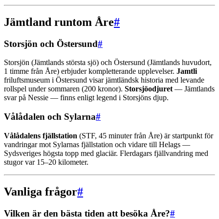
Jämtland runtom Åre
#
Storsjön och Östersund
#
Storsjön (Jämtlands största sjö) och Östersund (Jämtlands huvudort,
1 timme från Åre) erbjuder kompletterande upplevelser.
Jamtli
friluftsmuseum i Östersund visar jämtländsk historia med levande
rollspel under sommaren (200 kronor).
Storsjöodjuret
— Jämtlands
svar på Nessie — finns enligt legend i Storsjöns djup.
Vålådalen och Sylarna
#
Vålådalens fjällstation
(STF, 45 minuter från Åre) är startpunkt för
vandringar mot Sylarnas fjällstation och vidare till Helags —
Sydsveriges högsta topp med glaciär. Flerdagars fjällvandring med
stugor var 15–20 kilometer.
Vanliga frågor
#
Vilken är den bästa tiden att besöka Åre?
#