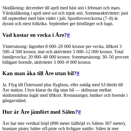
Skidåkning: december till april med bäst snö i februari och mars.
Vårskidåkning i april med sol och mjuk snö. Sommaraktiviteter: juni
till september med bäst väder i juli. Sportlovsveckorna (7–8) är
dyrast och mest folkrika. September ger höstfärger och lugn.
Vad kostar en vecka i Åre?
#
Vintersäsong: lägenhet 8 000–20 000 kronor per vecka, liftkort 3
500–4 500 kronor, mat och aktiviteter 5 000–12 000 kronor. Total
familjevecka: 20 000–40 000 kronor. Sommarsäsong: 30–50 procent
billigare boende, aktiviteter 3 000–8 000 kronor.
Kan man åka till Åre utan bil?
#
Ja. Flyg till Östersund plus flygbuss, eller nattåg med SJ direkt till
Åre station. I byn klarar du dig utan bil — skibussar mellan
skidområdena ingår med liftkort. Restauranger, butiker och boende i
gångavstånd.
Hur är Åre jämfört med Sälen?
#
Åre har mer vertikal höjd (890 meter fallhöjd vs Sälens 307 meter),
brantare pister, bättre off-piste och livligare nattliv. Sälen är mer