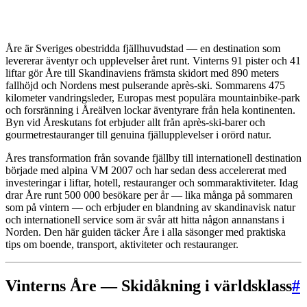
Åre är Sveriges obestridda fjällhuvudstad — en destination som
levererar äventyr och upplevelser året runt. Vinterns 91 pister och 41
liftar gör Åre till Skandinaviens främsta skidort med 890 meters
fallhöjd och Nordens mest pulserande après-ski. Sommarens 475
kilometer vandringsleder, Europas mest populära mountainbike-park
och forsränning i Åreälven lockar äventyrare från hela kontinenten.
Byn vid Åreskutans fot erbjuder allt från après-ski-barer och
gourmetrestauranger till genuina fjällupplevelser i orörd natur.
Åres transformation från sovande fjällby till internationell destination
började med alpina VM 2007 och har sedan dess accelererat med
investeringar i liftar, hotell, restauranger och sommaraktiviteter. Idag
drar Åre runt 500 000 besökare per år — lika många på sommaren
som på vintern — och erbjuder en blandning av skandinavisk natur
och internationell service som är svår att hitta någon annanstans i
Norden. Den här guiden täcker Åre i alla säsonger med praktiska
tips om boende, transport, aktiviteter och restauranger.
Vinterns Åre — Skidåkning i världsklass
#