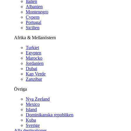
Italien
Albanien
Montenegro
Cypern
Portugal
Sicilien
Afrika & Mellanöstern
Turkiet
Egypten
Marocko
Jordanien
Dubai
Kap Verde
Zanzibar
Övriga
Nya Zeeland
Mexico
Island
Dominikanska republiken
Kuba
Sverige
Alla destinationer