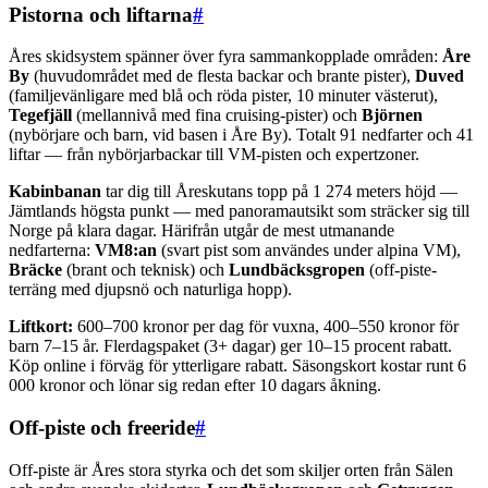
Pistorna och liftarna
#
Åres skidsystem spänner över fyra sammankopplade områden:
Åre
By
(huvudområdet med de flesta backar och brante pister),
Duved
(familjevänligare med blå och röda pister, 10 minuter västerut),
Tegefjäll
(mellannivå med fina cruising-pister) och
Björnen
(nybörjare och barn, vid basen i Åre By). Totalt 91 nedfarter och 41
liftar — från nybörjarbackar till VM-pisten och expertzoner.
Kabinbanan
tar dig till Åreskutans topp på 1 274 meters höjd —
Jämtlands högsta punkt — med panoramautsikt som sträcker sig till
Norge på klara dagar. Härifrån utgår de mest utmanande
nedfarterna:
VM8:an
(svart pist som användes under alpina VM),
Bräcke
(brant och teknisk) och
Lundbäcksgropen
(off-piste-
terräng med djupsnö och naturliga hopp).
Liftkort:
600–700 kronor per dag för vuxna, 400–550 kronor för
barn 7–15 år. Flerdagspaket (3+ dagar) ger 10–15 procent rabatt.
Köp online i förväg för ytterligare rabatt. Säsongskort kostar runt 6
000 kronor och lönar sig redan efter 10 dagars åkning.
Off-piste och freeride
#
Off-piste är Åres stora styrka och det som skiljer orten från Sälen