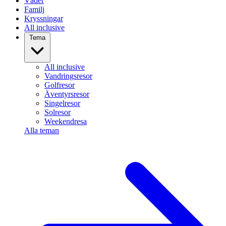
Väder
Familj
Kryssningar
All inclusive
Tema
All inclusive
Vandringsresor
Golfresor
Äventyrsresor
Singelresor
Solresor
Weekendresa
Alla teman