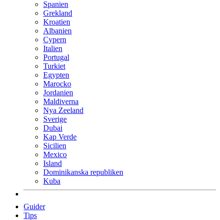
Spanien
Grekland
Kroatien
Albanien
Cypern
Italien
Portugal
Turkiet
Egypten
Marocko
Jordanien
Maldiverna
Nya Zeeland
Sverige
Dubai
Kap Verde
Sicilien
Mexico
Island
Dominikanska republiken
Kuba
Guider
Tips