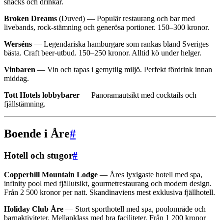
snacks och drinkar.
Broken Dreams
(Duved) — Populär restaurang och bar med
livebands, rock-stämning och generösa portioner. 150–300 kronor.
Werséns
— Legendariska hamburgare som rankas bland Sveriges
bästa. Craft beer-utbud. 150–250 kronor. Alltid kö under helger.
Vinbaren
— Vin och tapas i gemytlig miljö. Perfekt fördrink innan
middag.
Tott Hotels lobbybarer
— Panoramautsikt med cocktails och
fjällstämning.
Boende i Åre
#
Hotell och stugor
#
Copperhill Mountain Lodge
— Åres lyxigaste hotell med spa,
infinity pool med fjällutsikt, gourmetrestaurang och modern design.
Från 2 500 kronor per natt. Skandinaviens mest exklusiva fjällhotell.
Holiday Club Åre
— Stort sporthotell med spa, poolområde och
barnaktiviteter. Mellanklass med bra faciliteter. Från 1 200 kronor