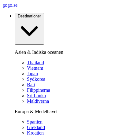
gogo.se
Destinationer
Asien & Indiska oceanen
Thailand
Vietnam
Japan
Sydkorea
Bali
Filippinerna
Sri Lanka
Maldiverna
Europa & Medelhavet
Spanien
Grekland
Kroatien