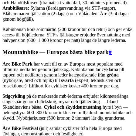
och Handölsforsen (dramatiskt vattenfall, 30 minuters promenad).
Ambitiösare:
Sylarna (flerdagarsvandring via STF-stugor),
Blåhammaren fjällstation (2 dagar) och Vålådalen–Åre (3–4 dagar
genom högfjäll).
Kabinbanan körs sommartid (200 kronor tur och retur) och ger enkel
access till höjdlederna. STF:s fjällstugor erbjuder övernattning med
halvpension (600–1 000 kronor per natt) längs de längre lederna.
Mountainbike — Europas bästa bike park
#
Åre Bike Park
har vuxit till en av Europas mest populära med
liftburna nedfarter genom fjällskog. Kabinbanan tar cyklarna till
toppen och nedfarten genom leder kategoriserade från
gröna
(nybörjare, bred och mjuk) till
svarta
(expert, teknisk sten och
rotsektioner). Liftkort för cyklister kostar 400 kronor per dag.
Stigcykling
på de markerade mtb-lederna erbjuder kilometerlånga
singelspår genom björkskog, myrar och fjällterräng — bland
Skandinaviens bästa.
Cykel och skyddsutrustning
hyrs i byn —
heldagshyra 600–800 kronor inklusive fullfjädrad mountainbike och
skydd. Nybörjarkurser (500 kronor, 2 timmar) lär dig grunderna.
Åre Bike Festival
(juli) samlar cyklister från hela Europa med
tävlingar, demonstrationer och festligheter.