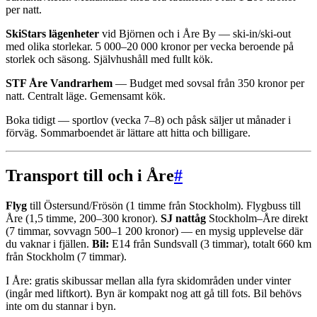
per natt.
SkiStars lägenheter
vid Björnen och i Åre By — ski-in/ski-out
med olika storlekar. 5 000–20 000 kronor per vecka beroende på
storlek och säsong. Självhushåll med fullt kök.
STF Åre Vandrarhem
— Budget med sovsal från 350 kronor per
natt. Centralt läge. Gemensamt kök.
Boka tidigt — sportlov (vecka 7–8) och påsk säljer ut månader i
förväg. Sommarboendet är lättare att hitta och billigare.
Transport till och i Åre
#
Flyg
till Östersund/Frösön (1 timme från Stockholm). Flygbuss till
Åre (1,5 timme, 200–300 kronor).
SJ nattåg
Stockholm–Åre direkt
(7 timmar, sovvagn 500–1 200 kronor) — en mysig upplevelse där
du vaknar i fjällen.
Bil:
E14 från Sundsvall (3 timmar), totalt 660 km
från Stockholm (7 timmar).
I Åre: gratis skibussar mellan alla fyra skidområden under vinter
(ingår med liftkort). Byn är kompakt nog att gå till fots. Bil behövs
inte om du stannar i byn.