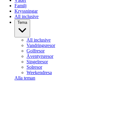
Väder
Familj
Kryssningar
All inclusive
Tema
All inclusive
Vandringsresor
Golfresor
Äventyrsresor
Singelresor
Solresor
Weekendresa
Alla teman