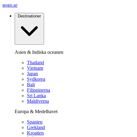
gogo.se
Destinationer
Asien & Indiska oceanen
Thailand
Vietnam
Japan
Sydkorea
Bali
Filippinerna
Sri Lanka
Maldiverna
Europa & Medelhavet
Spanien
Grekland
Kroatien