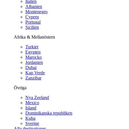
Italien
Albanien
Montenegro
Cypern
Portugal
Sicilien
Afrika & Mellanöstern
Turkiet
Egypten
Marocko
Jordanien
Dubai
Kap Verde
Zanzibar
Övriga
Nya Zeeland
Mexico
Island
Dominikanska republiken
Kuba
Sverige
Alla destinationer