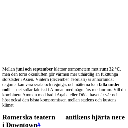
Mellan
juni och september
klättrar termometern mot
runt 32 °C
,
men den torra ökenluften gör värmen mer uthärdlig än fukttunga
storstäder i Asien. Vintern (december–februari) är annorlunda:
dagarna kan vara svala och regniga, och nätterna kan
falla under
noll
— det snöar faktiskt i Amman med några års mellanrum. Vill du
kombinera Amman med bad i Aqaba eller Döda havet är vår och
höst också den bästa kompromissen mellan stadens och kustens
klimat.
Romerska teatern — antikens hjärta nere
i Downtown
#