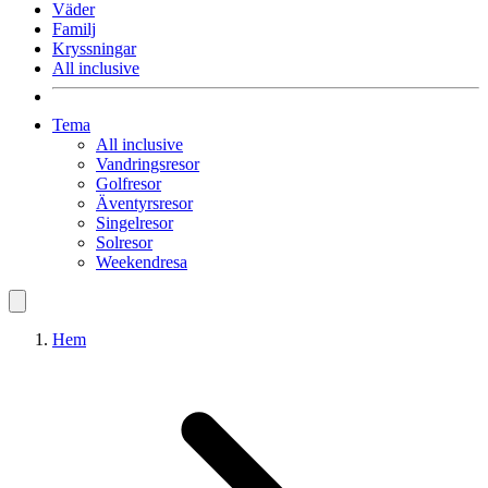
Väder
Familj
Kryssningar
All inclusive
Tema
All inclusive
Vandringsresor
Golfresor
Äventyrsresor
Singelresor
Solresor
Weekendresa
Hem