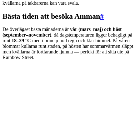
kvällarna på takbarerna kan vara svala.
Bästa tiden att besöka Amman
#
De överlägset bästa månaderna är
vår (mars–maj) och höst
(september–november)
, då dagstemperaturen ligger behagligt på
runt
18–29 °C
med i princip noll regn och klar himmel. På våren
blommar kullarna runt staden, på hösten har sommarvärmen släppt
men kvällarna är fortfarande ljumna — perfekt för att sitta ute på
Rainbow Street.