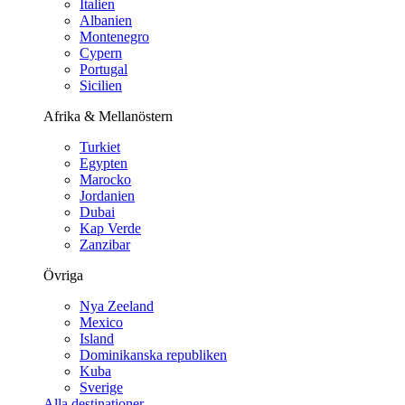
Italien
Albanien
Montenegro
Cypern
Portugal
Sicilien
Afrika & Mellanöstern
Turkiet
Egypten
Marocko
Jordanien
Dubai
Kap Verde
Zanzibar
Övriga
Nya Zeeland
Mexico
Island
Dominikanska republiken
Kuba
Sverige
Alla destinationer