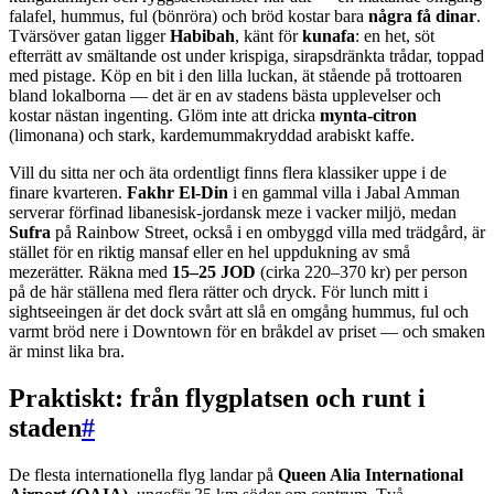
falafel, hummus, ful (bönröra) och bröd kostar bara
några få dinar
.
Tvärsöver gatan ligger
Habibah
, känt för
kunafa
: en het, söt
efterrätt av smältande ost under krispiga, sirapsdränkta trådar, toppad
med pistage. Köp en bit i den lilla luckan, ät stående på trottoaren
bland lokalborna — det är en av stadens bästa upplevelser och
kostar nästan ingenting. Glöm inte att dricka
mynta-citron
(limonana) och stark, kardemummakryddad arabiskt kaffe.
Vill du sitta ner och äta ordentligt finns flera klassiker uppe i de
finare kvarteren.
Fakhr El-Din
i en gammal villa i Jabal Amman
serverar förfinad libanesisk-jordansk meze i vacker miljö, medan
Sufra
på Rainbow Street, också i en ombyggd villa med trädgård, är
stället för en riktig mansaf eller en hel uppdukning av små
mezerätter. Räkna med
15–25 JOD
(cirka 220–370 kr) per person
på de här ställena med flera rätter och dryck. För lunch mitt i
sightseeingen är det dock svårt att slå en omgång hummus, ful och
varmt bröd nere i Downtown för en bråkdel av priset — och smaken
är minst lika bra.
Praktiskt: från flygplatsen och runt i
staden
#
De flesta internationella flyg landar på
Queen Alia International