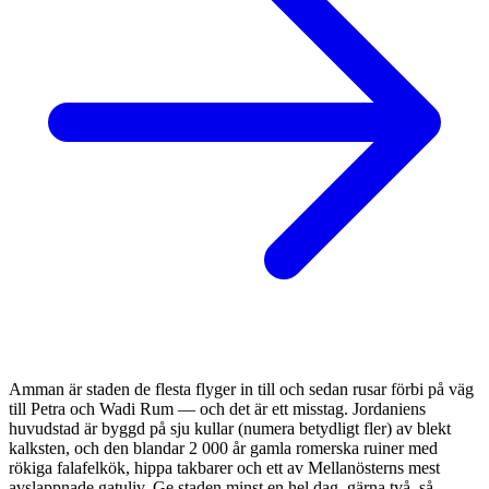
Amman är staden de flesta flyger in till och sedan rusar förbi på väg
till Petra och Wadi Rum — och det är ett misstag. Jordaniens
huvudstad är byggd på sju kullar (numera betydligt fler) av blekt
kalksten, och den blandar 2 000 år gamla romerska ruiner med
rökiga falafelkök, hippa takbarer och ett av Mellanösterns mest
avslappnade gatuliv. Ge staden minst en hel dag, gärna två, så