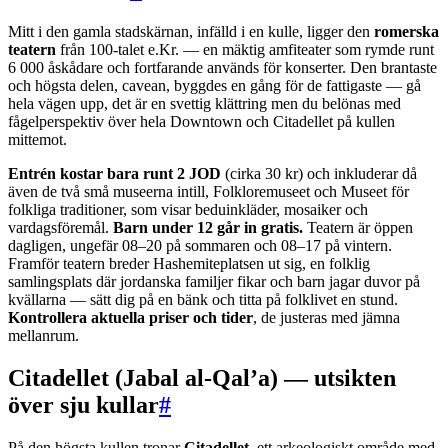
Mitt i den gamla stadskärnan, infälld i en kulle, ligger den
romerska
teatern
från 100-talet e.Kr. — en mäktig amfiteater som rymde runt
6 000 åskådare och fortfarande används för konserter. Den brantaste
och högsta delen, cavean, byggdes en gång för de fattigaste — gå
hela vägen upp, det är en svettig klättring men du belönas med
fågelperspektiv över hela Downtown och Citadellet på kullen
mittemot.
Entrén kostar bara runt 2 JOD
(cirka 30 kr) och inkluderar då
även de två små museerna intill, Folkloremuseet och Museet för
folkliga traditioner, som visar beduinkläder, mosaiker och
vardagsföremål.
Barn under 12 går in gratis.
Teatern är öppen
dagligen, ungefär 08–20 på sommaren och 08–17 på vintern.
Framför teatern breder Hashemiteplatsen ut sig, en folklig
samlingsplats där jordanska familjer fikar och barn jagar duvor på
kvällarna — sätt dig på en bänk och titta på folklivet en stund.
Kontrollera aktuella priser och tider
, de justeras med jämna
mellanrum.
Citadellet (Jabal al-Qal’a) — utsikten
över sju kullar
#
På den högsta kullen tronar
Citadellet
, ett arkeologiskt område med