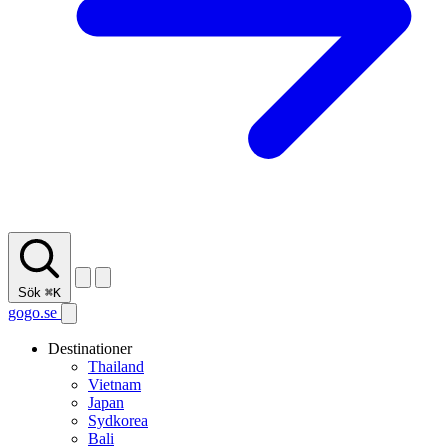
Sök
⌘K
gogo.se
Destinationer
Thailand
Vietnam
Japan
Sydkorea
Bali