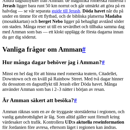
Andra dagsutflykter från Amman: de magnifika romerska ruinerna i
Jerash
ligger bara runt 50 km norrut och går utmärkt att göra på en
halvdag — se vår separata
guide till Jerash
.
Döda havet
når du på
under en timme för ett flytbad, och de bibliska platserna
Madaba
(mosaikkartan) och
berget Nebo
ligger på behagligt avstånd söder
om staden. Många reser ut till en sevärdhet och tillbaka samma dag
med Amman som bas — ett klokt upplägg de första dagarna innan
du ger dig söderut.
Vanliga frågor om Amman
#
Hur många dagar behöver jag i Amman?
#
Minst en hel dag för att hinna med romerska teatern, Citadellet,
Downtown och en kväll på Rainbow Street. Med två dagar hinner
du dessutom en dagsutflykt till Jerash eller Döda havet. Många
använder Amman som bas i 2–3 nätter i början av resan.
Är Amman säkert att besöka?
#
Amman räknas som en av de tryggaste storstäderna i regionen, och
vanlig gatubrottslighet är låg. Som alltid gäller sunt förnuft kring
värdesaker och trafik. Kontrollera
UD:s aktuella reseinformation
för Jordanien före avresa, eftersom läget i regionen kan ändras.