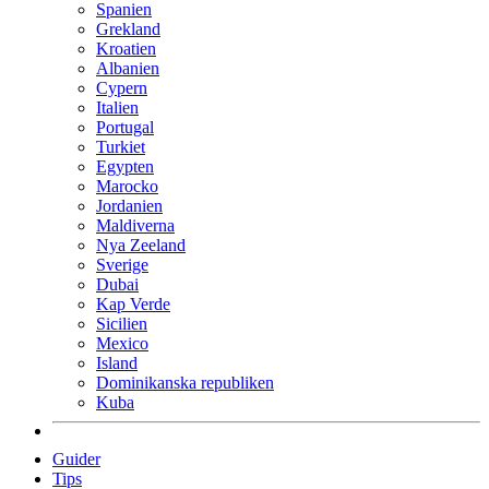
Spanien
Grekland
Kroatien
Albanien
Cypern
Italien
Portugal
Turkiet
Egypten
Marocko
Jordanien
Maldiverna
Nya Zeeland
Sverige
Dubai
Kap Verde
Sicilien
Mexico
Island
Dominikanska republiken
Kuba
Guider
Tips