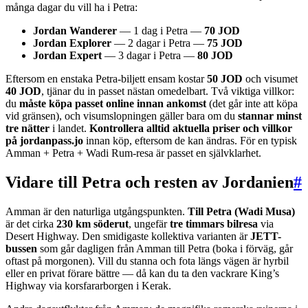
många dagar du vill ha i Petra:
Jordan Wanderer
— 1 dag i Petra —
70 JOD
Jordan Explorer
— 2 dagar i Petra —
75 JOD
Jordan Expert
— 3 dagar i Petra —
80 JOD
Eftersom en enstaka Petra-biljett ensam kostar
50 JOD
och visumet
40 JOD
, tjänar du in passet nästan omedelbart. Två viktiga villkor:
du
måste köpa passet online innan ankomst
(det går inte att köpa
vid gränsen), och visumslopningen gäller bara om du
stannar minst
tre nätter
i landet.
Kontrollera alltid aktuella priser och villkor
på jordanpass.jo
innan köp, eftersom de kan ändras. För en typisk
Amman + Petra + Wadi Rum-resa är passet en självklarhet.
Vidare till Petra och resten av Jordanien
#
Amman är den naturliga utgångspunkten.
Till Petra (Wadi Musa)
är det cirka
230 km söderut
, ungefär
tre timmars bilresa
via
Desert Highway. Den smidigaste kollektiva varianten är
JETT-
bussen
som går dagligen från Amman till Petra (boka i förväg, går
oftast på morgonen). Vill du stanna och fota längs vägen är hyrbil
eller en privat förare bättre — då kan du ta den vackrare King’s
Highway via korsfararborgen i Kerak.