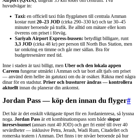
Airport (QAIA)
, ungefär 35 km söder om centrum. Två
huvudvägar in:
Taxi:
en officiell taxi från flygplatsen till centrala Amman
kostar runt
20–23 JOD
(cirka 290–330 kr) och tar 30–45
minuter beroende på trafik. Be alltid om mätare eller kom
överens om priset i förväg.
Sariyah Airport Express-bussen:
betydligt billigare, runt
3,3 JOD
(cirka 48 kr) per person till North Bus Station, men
tar omkring en timme och går mer sällan. Bra för
budgetresenärer med tid.
Inne i staden är taxi billigt, men
Uber och den lokala appen
Careem
fungerar utmärkt i Amman och tar bort allt tjafs om priset
— använd dem hellre än gatutaxi om du är osäker. Räkna med några
dinar för en stadstur.
Priser och bussturer ändras — kontrollera
aktuellt
innan du planerar din ankomst.
Jordan Pass — köp den innan du flyger
#
Det här är det enskilt viktigaste tipset för en Jordanienresa, så lyssna
noga.
Jordan Pass
är ett kombinationspass som både
slopar
inresevisumet
(annars runt 40 JOD) och ger fri entré till över 40
sevärdheter — inklusive Petra, Jerash, Wadi Rum, Citadellet och
romerska teatern i Amman. Det finns i tre nivåer beroende på hur