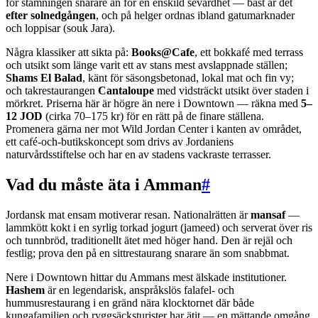
för stämningen snarare än för en enskild sevärdhet — bäst är det
efter solnedgången
, och på helger ordnas ibland gatumarknader
och loppisar (souk Jara).
Några klassiker att sikta på:
Books@Cafe
, ett bokkafé med terrass
och utsikt som länge varit ett av stans mest avslappnade ställen;
Shams El Balad
, känt för säsongsbetonad, lokal mat och fin vy;
och takrestaurangen
Cantaloupe
med vidsträckt utsikt över staden i
mörkret. Priserna här är högre än nere i Downtown — räkna med
5–
12 JOD
(cirka 70–175 kr) för en rätt på de finare ställena.
Promenera gärna ner mot Wild Jordan Center i kanten av området,
ett café-och-butikskoncept som drivs av Jordaniens
naturvårdsstiftelse och har en av stadens vackraste terrasser.
Vad du måste äta i Amman
#
Jordansk mat ensam motiverar resan. Nationalrätten är
mansaf
—
lammkött kokt i en syrlig torkad jogurt (jameed) och serverat över ris
och tunnbröd, traditionellt ätet med höger hand. Den är rejäl och
festlig; prova den på en sittrestaurang snarare än som snabbmat.
Nere i Downtown hittar du Ammans mest älskade institutioner.
Hashem
är en legendarisk, anspråkslös falafel- och
hummusrestaurang i en gränd nära klocktornet där både
kungafamiljen och ryggsäcksturister har ätit — en mättande omgång