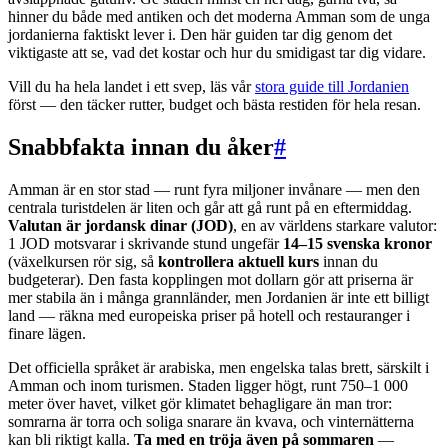
hinner du både med antiken och det moderna Amman som de unga
jordanierna faktiskt lever i. Den här guiden tar dig genom det
viktigaste att se, vad det kostar och hur du smidigast tar dig vidare.
Vill du ha hela landet i ett svep, läs vår
stora guide till Jordanien
först — den täcker rutter, budget och bästa restiden för hela resan.
Snabbfakta innan du åker
#
Amman är en stor stad — runt fyra miljoner invånare — men den
centrala turistdelen är liten och går att gå runt på en eftermiddag.
Valutan är jordansk dinar (JOD)
, en av världens starkare valutor:
1 JOD motsvarar i skrivande stund ungefär
14–15 svenska kronor
(växelkursen rör sig, så
kontrollera aktuell kurs
innan du
budgeterar). Den fasta kopplingen mot dollarn gör att priserna är
mer stabila än i många grannländer, men Jordanien är inte ett billigt
land — räkna med europeiska priser på hotell och restauranger i
finare lägen.
Det officiella språket är arabiska, men engelska talas brett, särskilt i
Amman och inom turismen. Staden ligger högt, runt 750–1 000
meter över havet, vilket gör klimatet behagligare än man tror:
somrarna är torra och soliga snarare än kvava, och vinternätterna
kan bli riktigt kalla.
Ta med en tröja även på sommaren
—