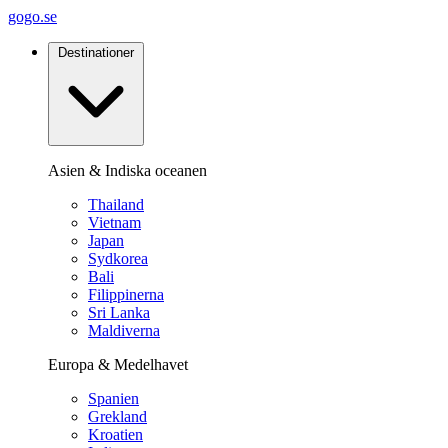
gogo.se
Destinationer
Asien & Indiska oceanen
Thailand
Vietnam
Japan
Sydkorea
Bali
Filippinerna
Sri Lanka
Maldiverna
Europa & Medelhavet
Spanien
Grekland
Kroatien