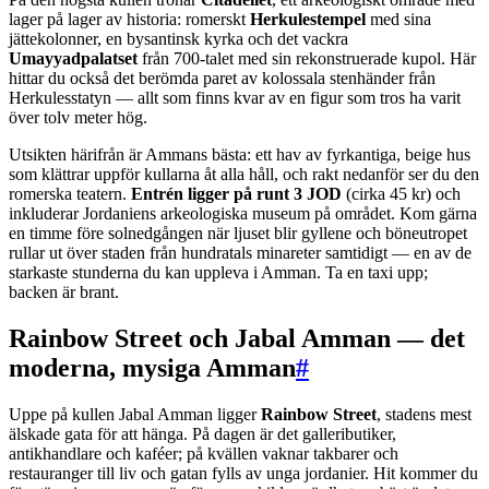
lager på lager av historia: romerskt
Herkulestempel
med sina
jättekolonner, en bysantinsk kyrka och det vackra
Umayyadpalatset
från 700-talet med sin rekonstruerade kupol. Här
hittar du också det berömda paret av kolossala stenhänder från
Herkulesstatyn — allt som finns kvar av en figur som tros ha varit
över tolv meter hög.
Utsikten härifrån är Ammans bästa: ett hav av fyrkantiga, beige hus
som klättrar uppför kullarna åt alla håll, och rakt nedanför ser du den
romerska teatern.
Entrén ligger på runt 3 JOD
(cirka 45 kr) och
inkluderar Jordaniens arkeologiska museum på området. Kom gärna
en timme före solnedgången när ljuset blir gyllene och böneutropet
rullar ut över staden från hundratals minareter samtidigt — en av de
starkaste stunderna du kan uppleva i Amman. Ta en taxi upp;
backen är brant.
Rainbow Street och Jabal Amman — det
moderna, mysiga Amman
#
Uppe på kullen Jabal Amman ligger
Rainbow Street
, stadens mest
älskade gata för att hänga. På dagen är det galleributiker,
antikhandlare och kaféer; på kvällen vaknar takbarer och
restauranger till liv och gatan fylls av unga jordanier. Hit kommer du