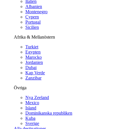
Italien
Albanien
Montenegro
Cypern
Portugal
Sicilien
Afrika & Mellanöstern
Turkiet
Egypten
Marocko
Jordanien
Dubai
Kap Verde
Zanzibar
Övriga
Nya Zeeland
Mexico
Island
Dominikanska republiken
Kuba
Sverige
Alla destinationer