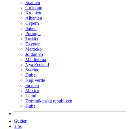
Spanien
Grekland
Kroatien
Albanien
Cypern
Italien
Portugal
Turkiet
Egypten
Marocko
Jordanien
Maldiverna
Nya Zeeland
Sverige
Dubai
Kap Verde
Sicilien
Mexico
Island
Dominikanska republiken
Kuba
Guider
Tips