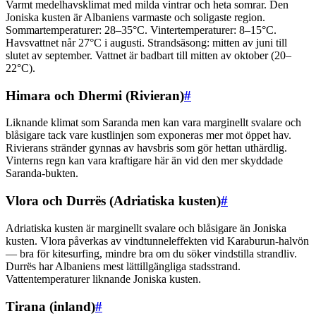
Varmt medelhavsklimat med milda vintrar och heta somrar. Den
Joniska kusten är Albaniens varmaste och soligaste region.
Sommartemperaturer: 28–35°C. Vintertemperaturer: 8–15°C.
Havsvattnet når 27°C i augusti. Strandsäsong: mitten av juni till
slutet av september. Vattnet är badbart till mitten av oktober (20–
22°C).
Himara och Dhermi (Rivieran)
#
Liknande klimat som Saranda men kan vara marginellt svalare och
blåsigare tack vare kustlinjen som exponeras mer mot öppet hav.
Rivierans stränder gynnas av havsbris som gör hettan uthärdlig.
Vinterns regn kan vara kraftigare här än vid den mer skyddade
Saranda-bukten.
Vlora och Durrës (Adriatiska kusten)
#
Adriatiska kusten är marginellt svalare och blåsigare än Joniska
kusten. Vlora påverkas av vindtunneleffekten vid Karaburun-halvön
— bra för kitesurfing, mindre bra om du söker vindstilla strandliv.
Durrës har Albaniens mest lättillgängliga stadsstrand.
Vattentemperaturer liknande Joniska kusten.
Tirana (inland)
#