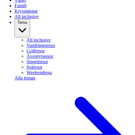
Väder
Familj
Kryssningar
All inclusive
Tema
All inclusive
Vandringsresor
Golfresor
Äventyrsresor
Singelresor
Solresor
Weekendresa
Alla teman