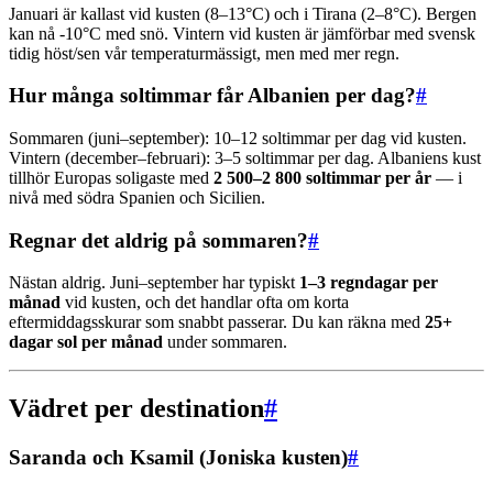
Januari är kallast vid kusten (8–13°C) och i Tirana (2–8°C). Bergen
kan nå -10°C med snö. Vintern vid kusten är jämförbar med svensk
tidig höst/sen vår temperaturmässigt, men med mer regn.
Hur många soltimmar får Albanien per dag?
#
Sommaren (juni–september): 10–12 soltimmar per dag vid kusten.
Vintern (december–februari): 3–5 soltimmar per dag. Albaniens kust
tillhör Europas soligaste med
2 500–2 800 soltimmar per år
— i
nivå med södra Spanien och Sicilien.
Regnar det aldrig på sommaren?
#
Nästan aldrig. Juni–september har typiskt
1–3 regndagar per
månad
vid kusten, och det handlar ofta om korta
eftermiddagsskurar som snabbt passerar. Du kan räkna med
25+
dagar sol per månad
under sommaren.
Vädret per destination
#
Saranda och Ksamil (Joniska kusten)
#