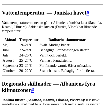
Vattentemperatur — Joniska havet
#
Vattentemperaturerna nedan gäller Albaniens Joniska kust (Saranda,
Ksamil, Himara). Adriatiska kusten (Durrës, Vlora) har liknande
temperaturer.
Månad
Temperatur
Badbarhetskommentar
Maj
19–21°C
Svalt. Modiga badar.
Juni
22–24°C
Behagligt. Strandsäsongen startar.
Juli
24–26°C
Varmt och perfekt.
Augusti
25–27°C
Varmast. Paradistemp.
September
23–25°C
Fortfarande varmt. Bästa månaden.
Oktober
20–22°C
Sista chansen. Behagligt för de flesta.
Regionala skillnader — Albaniens fyra
klimatzoner
#
Joniska kusten (Saranda, Ksamil, Himara, rivieran):
Klassiskt
medelhavsklimat med heta, torra somrar och milda, regniga vintrar.