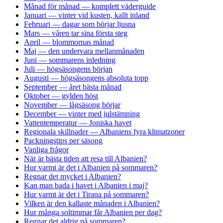
Månad för månad — komplett väderguide
Januari — vinter vid kusten, kallt inland
Februari — dagar som börjar ljusna
Mars — våren tar sina första steg
April — blommornas månad
Maj — den undervara mellanmånaden
Juni — sommarens inledning
Juli — högsäsongens början
Augusti — högsäsongens absoluta topp
September — året bästa månad
Oktober — gylden höst
November — lågsäsong börjar
December — vinter med julstämning
Vattentemperatur — Joniska havet
Regionala skillnader — Albaniens fyra klimatzoner
Packningstips per säsong
Vanliga frågor
När är bästa tiden att resa till Albanien?
Hur varmt är det i Albanien på sommaren?
Regnar det mycket i Albanien?
Kan man bada i havet i Albanien i maj?
Hur varmt är det i Tirana på sommaren?
Vilken är den kallaste månaden i Albanien?
Hur många soltimmar får Albanien per dag?
Regnar det aldrig på sommaren?