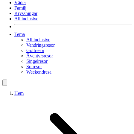
Väder
Familj
Kryssningar
All inclusive
Tema
All inclusive
Vandringsresor
Golfresor
Äventyrsresor
Singelresor
Solresor
Weekendresa
Hem