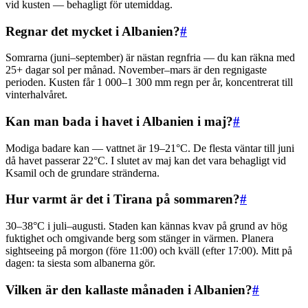
vid kusten — behagligt för utemiddag.
Regnar det mycket i Albanien?
#
Somrarna (juni–september) är nästan regnfria — du kan räkna med
25+ dagar sol per månad. November–mars är den regnigaste
perioden. Kusten får 1 000–1 300 mm regn per år, koncentrerat till
vinterhalvåret.
Kan man bada i havet i Albanien i maj?
#
Modiga badare kan — vattnet är 19–21°C. De flesta väntar till juni
då havet passerar 22°C. I slutet av maj kan det vara behagligt vid
Ksamil och de grundare stränderna.
Hur varmt är det i Tirana på sommaren?
#
30–38°C i juli–augusti. Staden kan kännas kvav på grund av hög
fuktighet och omgivande berg som stänger in värmen. Planera
sightseeing på morgon (före 11:00) och kväll (efter 17:00). Mitt på
dagen: ta siesta som albanerna gör.
Vilken är den kallaste månaden i Albanien?
#