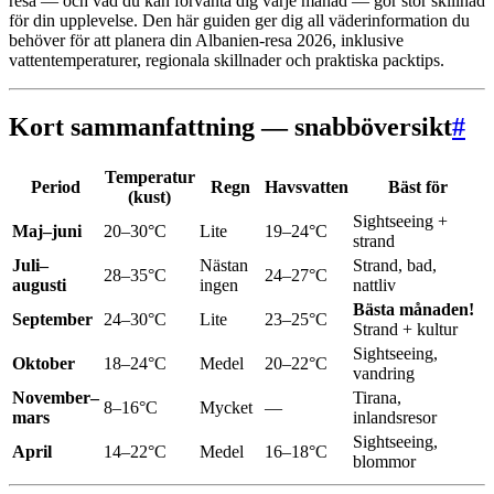
resa — och vad du kan förvänta dig varje månad — gör stor skillnad
för din upplevelse. Den här guiden ger dig all väderinformation du
behöver för att planera din Albanien-resa 2026, inklusive
vattentemperaturer, regionala skillnader och praktiska packtips.
Kort sammanfattning — snabböversikt
#
Temperatur
Period
Regn
Havsvatten
Bäst för
(kust)
Sightseeing +
Maj–juni
20–30°C
Lite
19–24°C
strand
Juli–
Nästan
Strand, bad,
28–35°C
24–27°C
augusti
ingen
nattliv
Bästa månaden!
September
24–30°C
Lite
23–25°C
Strand + kultur
Sightseeing,
Oktober
18–24°C
Medel
20–22°C
vandring
November–
Tirana,
8–16°C
Mycket
—
mars
inlandsresor
Sightseeing,
April
14–22°C
Medel
16–18°C
blommor