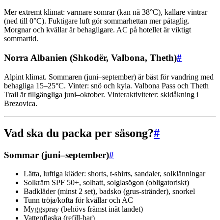
Mer extremt klimat: varmare somrar (kan nå 38°C), kallare vintrar
(ned till 0°C). Fuktigare luft gör sommarhettan mer påtaglig.
Morgnar och kvällar är behagligare. AC på hotellet är viktigt
sommartid.
Norra Albanien (Shkodër, Valbona, Theth)
#
Alpint klimat. Sommaren (juni–september) är bäst för vandring med
behagliga 15–25°C. Vinter: snö och kyla. Valbona Pass och Theth
Trail är tillgängliga juni–oktober. Vinteraktiviteter: skidåkning i
Brezovica.
Vad ska du packa per säsong?
#
Sommar (juni–september)
#
Lätta, luftiga kläder: shorts, t-shirts, sandaler, solklänningar
Solkräm SPF 50+, solhatt, solglasögon (obligatoriskt)
Badkläder (minst 2 set), badsko (grus-stränder), snorkel
Tunn tröja/kofta för kvällar och AC
Myggspray (behövs främst inåt landet)
Vattenflaska (refill-bar)