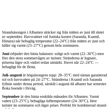
Strandsäsongen i Albanien sträcker sig från mitten av juni till slutet
av september. Havsvattnet vid Joniska kusten (Saranda, Ksamil,
Himara) når behaglig temperatur (22–24°C) från mitten av juni och
håller sig varmt (23–27°C) genom hela sommaren.
Juni
erbjuder den bästa balansen: soligt och varmt (22–30°C) men
före den stora sommarvågen av turister. Stränderna är lugnare,
priserna lägre och vädret redan utmärkt. Havet når 22–24°C —
behagligt för de flesta.
Juli–augusti
är högsäsongens topp: 28–35°C med nästan garanterad
sol och havsvatten på 24–27°C. Stränderna i Ksamil och Saranda
fyllnäs under denna period, särskilt i augusti då albaner har semester.
Boka boende i förväg.
September
är den bästa enskilda månaden för Albanien. Varmt
vatten (23–25°C), behagliga lufttemperaturer (24–30°C), färre
turister än sommaren och lägre priser. Perfekt för kombinerad strand-