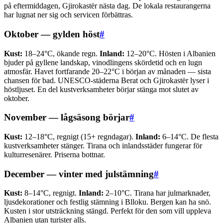
på eftermiddagen, Gjirokastër nästa dag. De lokala restaurangerna
har lugnat ner sig och servicen förbättras.
Oktober — gylden höst
#
Kust:
18–24°C, ökande regn.
Inland:
12–20°C. Hösten i Albanien
bjuder på gyllene landskap, vinodlingens skördetid och en lugn
atmosfär. Havet fortfarande 20–22°C i början av månaden — sista
chansen för bad. UNESCO-städerna Berat och Gjirokastër lyser i
höstljuset. En del kustverksamheter börjar stänga mot slutet av
oktober.
November — lågsäsong börjar
#
Kust:
12–18°C, regnigt (15+ regndagar).
Inland:
6–14°C. De flesta
kustverksamheter stänger. Tirana och inlandsstäder fungerar för
kulturresenärer. Priserna bottnar.
December — vinter med julstämning
#
Kust:
8–14°C, regnigt.
Inland:
2–10°C. Tirana har julmarknader,
ljusdekorationer och festlig stämning i Blloku. Bergen kan ha snö.
Kusten i stor utsträckning stängd. Perfekt för den som vill uppleva
Albanien utan turister alls.