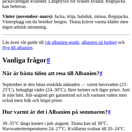
jacka/cardigan kvällstid. Långbyxor för svalare kvällar. Regnjacka
kan behövas.
Vinter (november–mars):
Jacka, tröja, halsduk, mössa. Regnjacka.
Vinterplagg om du besöker bergen. Tirana kräver varma kläder men
ingen arktisk utrustning.
Läs även vår guide till
vår albanien-guide
,
albanien på budget
och
flyg till albanien
.
Vanliga frågor
#
När är bästa tiden att resa till Albanien?
#
September är den bästa enskilda månaden — varmt havsvatten (23–
25°C), behagligt väder (24–30°C), färre turister och lägre priser. Juni
är näst bäst. Juli–augusti ger garanterad sol och varmast vatten men
också mest folk och högst priser.
Hur varmt är det i Albanien på sommaren?
#
30–35°C längs kusten i juli–augusti. Tirana kan nå 38°C.
Havsvattentemperaturen 24–27°C. Kvällarna svalnar till 20–24°C