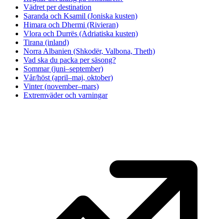
Vädret per destination
Saranda och Ksamil (Joniska kusten)
Himara och Dhermi (Rivieran)
Vlora och Durrës (Adriatiska kusten)
Tirana (inland)
Norra Albanien (Shkodër, Valbona, Theth)
Vad ska du packa per säsong?
Sommar (juni–september)
Vår/höst (april–maj, oktober)
Vinter (november–mars)
Extremväder och varningar