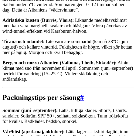
Sällan under 5°C vintertid. Sommaren ger 10–12 timmar sol per
dag. Detta är Albaniens “vädervinnare”.
Adriatiska kusten (Durrës, Vlora):
Liknande medelhavsklimat
men kan vara marginellt svalare och blåsigare. Vlora påverkas av
wind-tunnel-effekten vid Karaburun-halvön.
Tirana och inlandet:
Lite varmare sommartid (kan nå 38°C i juli–
augusti) och kallare vintertid. Fuktigheten är högre, vilket gör hettan
mer påtaglig. Morgon och kväll behagligt.
Bergen och norra Albanien (Valbona, Theth, Shkodër):
Alpint
klimat med snö från november till april. Sommaren (juni–september)
perfekt för vandring (15–25°C). Vinter: skidåkning och
snölandskap.
Packningstips per säsong
#
Sommar (juni–september):
Lätta, luftiga kläder. Shorts, t-shirts,
sandaler. Solkräm SPF 50+, solhatt, solglasögon. Tunn tröja/kofta
för kvällar. Badkläder, badsko, snorkel.
Vår/höst (april–maj, oktober):
Lätta lager — t-shirt dagtid, tunn