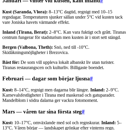
Januari — vinter vid kusten, kallt inland
#
Kust (Saranda, Vlora):
8–13°C dagtid, regnigt med 10–15
regndagar. Temperaturen sjunker sällan under 5°C vid kusten tack
vare Joniska havets värmande effekt.
Inland (Tirana, Berat):
2–8°C. Kan vara fuktigt och grått. Tiranas
centrum fungerar för stadsturism men kusten är i stort sett stängd.
Bergen (Valbona, Theth):
Snö, ned till -10°C.
Skidåkningsmöjligheter i Brezovica.
Bäst för:
De som vill uppleva lokalt albanskt liv utan turister.
Tiranas restaurangscen och kulturliv. Billigaste boendet.
Februari — dagar som börjar ljusna
#
Kust:
8–14°C, regnigt men dagarna blir längre.
Inland:
2–9°C.
Karnevalsfestligheter i Tirana med maskerad och gatuparader.
Mandelblom i södra dalarna ger vackra fotomoment.
Mars — våren tar sina första steg
#
Kust:
10–17°C, omväxlande med sol och regnskurar.
Inland:
5–
13°C. Våren börjar — landskapet grönkar efter vinterns regn.