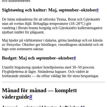
och kultursemester.
Sightseeing och kultur: Maj, september–oktober
#
De bästa månaderna för att utforska Tirana, Berat och Gjirokastër
utan att svettas ihjäl. Behagliga temperaturer (18–28°C) gör
vandring i Berats branta borgstig och Gjirokastërs kullerstensgatror
njutbart istället för plågsamt.
Maj bjuder på vårblommor i dalarna, gröna landskap och en känsla
av förnyelse. Oktober ger höstfärger, vinodlingens skördetid och ett
lugn som sommaren saknar.
Budget: Maj och september–oktober
#
Utanför högsäsong sjunker hotellpriserna med 30–50 procent.
Flygbiljetterna är lägre. Stränderna lugnare. Och vädret är
fortfarande utmärkt — du offrar väldigt lite för stora besparingar.
Månad för månad — komplett
väderguide
#