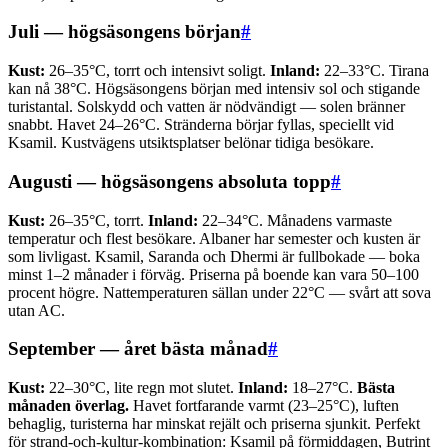
Juli — högsäsongens början
#
Kust:
26–35°C, torrt och intensivt soligt.
Inland:
22–33°C. Tirana
kan nå 38°C. Högsäsongens början med intensiv sol och stigande
turistantal. Solskydd och vatten är nödvändigt — solen bränner
snabbt. Havet 24–26°C. Stränderna börjar fyllas, speciellt vid
Ksamil. Kustvägens utsiktsplatser belönar tidiga besökare.
Augusti — högsäsongens absoluta topp
#
Kust:
26–35°C, torrt.
Inland:
22–34°C. Månadens varmaste
temperatur och flest besökare. Albaner har semester och kusten är
som livligast. Ksamil, Saranda och Dhermi är fullbokade — boka
minst 1–2 månader i förväg. Priserna på boende kan vara 50–100
procent högre. Nattemperaturen sällan under 22°C — svårt att sova
utan AC.
September — året bästa månad
#
Kust:
22–30°C, lite regn mot slutet.
Inland:
18–27°C.
Bästa
månaden överlag.
Havet fortfarande varmt (23–25°C), luften
behaglig, turisterna har minskat rejält och priserna sjunkit. Perfekt
för strand-och-kultur-kombination: Ksamil på förmiddagen, Butrint