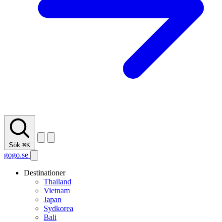
Sök
⌘K
gogo.se
Destinationer
Thailand
Vietnam
Japan
Sydkorea
Bali