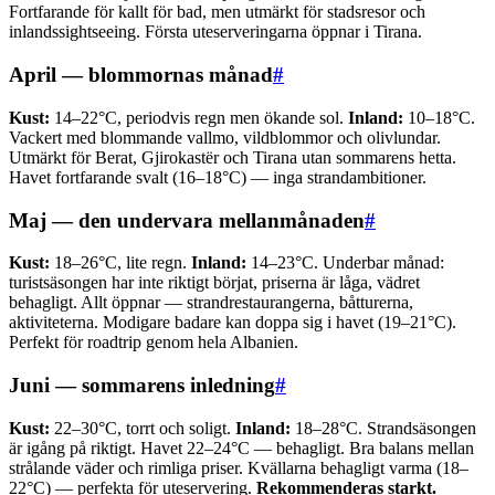
Fortfarande för kallt för bad, men utmärkt för stadsresor och
inlandssightseeing. Första uteserveringarna öppnar i Tirana.
April — blommornas månad
#
Kust:
14–22°C, periodvis regn men ökande sol.
Inland:
10–18°C.
Vackert med blommande vallmo, vildblommor och olivlundar.
Utmärkt för Berat, Gjirokastër och Tirana utan sommarens hetta.
Havet fortfarande svalt (16–18°C) — inga strandambitioner.
Maj — den undervara mellanmånaden
#
Kust:
18–26°C, lite regn.
Inland:
14–23°C. Underbar månad:
turistsäsongen har inte riktigt börjat, priserna är låga, vädret
behagligt. Allt öppnar — strandrestaurangerna, båtturerna,
aktiviteterna. Modigare badare kan doppa sig i havet (19–21°C).
Perfekt för roadtrip genom hela Albanien.
Juni — sommarens inledning
#
Kust:
22–30°C, torrt och soligt.
Inland:
18–28°C. Strandsäsongen
är igång på riktigt. Havet 22–24°C — behagligt. Bra balans mellan
strålande väder och rimliga priser. Kvällarna behagligt varma (18–
22°C) — perfekta för uteservering.
Rekommenderas starkt.