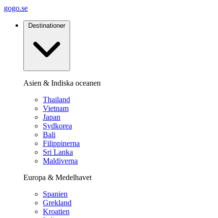
gogo.se
Destinationer
Asien & Indiska oceanen
Thailand
Vietnam
Japan
Sydkorea
Bali
Filippinerna
Sri Lanka
Maldiverna
Europa & Medelhavet
Spanien
Grekland
Kroatien