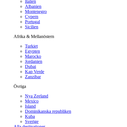
Italien
Albanien
Montenegro
Cypern
Portugal
Sicilien
Afrika & Mellanöstern
Turkiet
Egypten
Marocko
Jordanien
Dubai
Kap Verde
Zanzibar
Övriga
Nya Zeeland
Mexico
Island
Dominikanska republiken
Kuba
Sverige
Alla destinationer