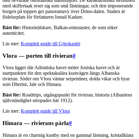
bäst bevarade ottomanska stadsmiljöer. De karaktäristiska stenhusen
med skiffertaak reser sig som små fästningar, och den imponerande
borgen på toppen ger panoramavy över Drino-dalen. Staden är
födelseplats för författaren Ismail Kadare.
Bäst för:
Historieälskare, Balkan-entusiaster, de som söker
autenticitet.
Läs mer:
Komplett guide till Gjirokastër
Vlora — porten till rivieran
#
Vlora ligger där Adriatiska havet möter Joniska havet och är
startpunkten för den spektakulära kustvägen längs Albanska
rivieran. Söder om Vlora väntar serpentiner, dolda vikar och byar
som Dhermi, Jale och Himara.
Bäst för:
Roadtrips, utgångspunkt för rivieran, historia (Albaniens
självständighet utropades här 1912).
Läs mer:
Komplett guide till Vlora
Himara — rivierans pärla
#
Himara är en charmig kustby med en gammal fästning, kristallklara