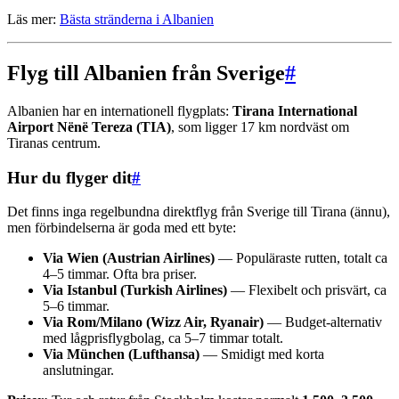
Läs mer:
Bästa stränderna i Albanien
Flyg till Albanien från Sverige
#
Albanien har en internationell flygplats:
Tirana International
Airport Nënë Tereza (TIA)
, som ligger 17 km nordväst om
Tiranas centrum.
Hur du flyger dit
#
Det finns inga regelbundna direktflyg från Sverige till Tirana (ännu),
men förbindelserna är goda med ett byte:
Via Wien (Austrian Airlines)
— Populäraste rutten, totalt ca
4–5 timmar. Ofta bra priser.
Via Istanbul (Turkish Airlines)
— Flexibelt och prisvärt, ca
5–6 timmar.
Via Rom/Milano (Wizz Air, Ryanair)
— Budget-alternativ
med lågprisflygbolag, ca 5–7 timmar totalt.
Via München (Lufthansa)
— Smidigt med korta
anslutningar.