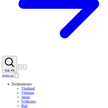
Sök
⌘K
gogo.se
Destinationer
Thailand
Vietnam
Japan
Sydkorea
Bali