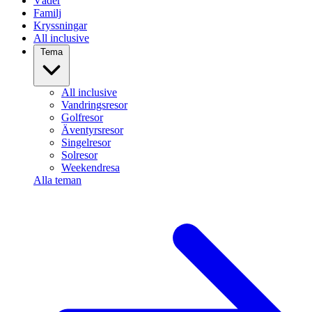
Väder
Familj
Kryssningar
All inclusive
Tema
All inclusive
Vandringsresor
Golfresor
Äventyrsresor
Singelresor
Solresor
Weekendresa
Alla teman