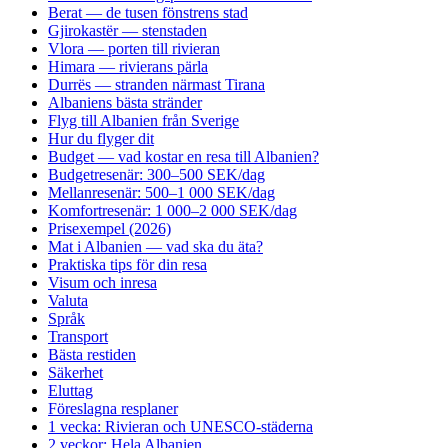
Berat — de tusen fönstrens stad
Gjirokastër — stenstaden
Vlora — porten till rivieran
Himara — rivierans pärla
Durrës — stranden närmast Tirana
Albaniens bästa stränder
Flyg till Albanien från Sverige
Hur du flyger dit
Budget — vad kostar en resa till Albanien?
Budgetresenär: 300–500 SEK/dag
Mellanresenär: 500–1 000 SEK/dag
Komfortresenär: 1 000–2 000 SEK/dag
Prisexempel (2026)
Mat i Albanien — vad ska du äta?
Praktiska tips för din resa
Visum och inresa
Valuta
Språk
Transport
Bästa restiden
Säkerhet
Eluttag
Föreslagna resplaner
1 vecka: Rivieran och UNESCO-städerna
2 veckor: Hela Albanien