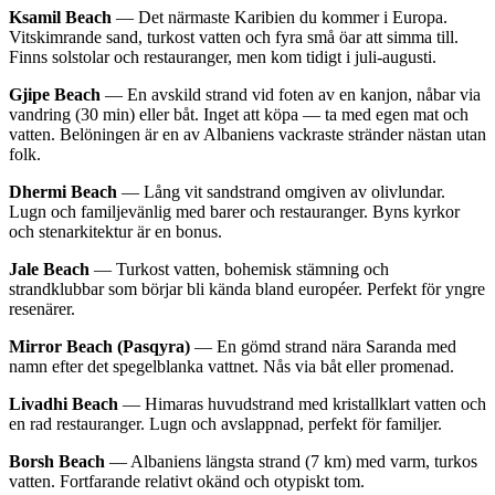
Ksamil Beach
— Det närmaste Karibien du kommer i Europa.
Vitskimrande sand, turkost vatten och fyra små öar att simma till.
Finns solstolar och restauranger, men kom tidigt i juli-augusti.
Gjipe Beach
— En avskild strand vid foten av en kanjon, nåbar via
vandring (30 min) eller båt. Inget att köpa — ta med egen mat och
vatten. Belöningen är en av Albaniens vackraste stränder nästan utan
folk.
Dhermi Beach
— Lång vit sandstrand omgiven av olivlundar.
Lugn och familjevänlig med barer och restauranger. Byns kyrkor
och stenarkitektur är en bonus.
Jale Beach
— Turkost vatten, bohemisk stämning och
strandklubbar som börjar bli kända bland européer. Perfekt för yngre
resenärer.
Mirror Beach (Pasqyra)
— En gömd strand nära Saranda med
namn efter det spegelblanka vattnet. Nås via båt eller promenad.
Livadhi Beach
— Himaras huvudstrand med kristallklart vatten och
en rad restauranger. Lugn och avslappnad, perfekt för familjer.
Borsh Beach
— Albaniens längsta strand (7 km) med varm, turkos
vatten. Fortfarande relativt okänd och otypiskt tom.