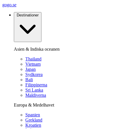
gogo.se
Destinationer
Asien & Indiska oceanen
Thailand
Vietnam
Japan
Sydkorea
Bali
Filippinerna
Sri Lanka
Maldiverna
Europa & Medelhavet
Spanien
Grekland
Kroatien