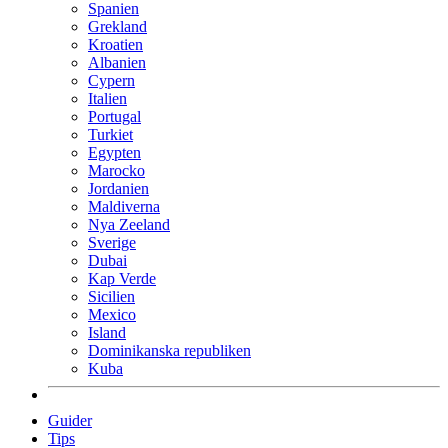
Spanien
Grekland
Kroatien
Albanien
Cypern
Italien
Portugal
Turkiet
Egypten
Marocko
Jordanien
Maldiverna
Nya Zeeland
Sverige
Dubai
Kap Verde
Sicilien
Mexico
Island
Dominikanska republiken
Kuba
Guider
Tips