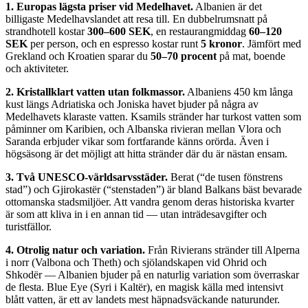
1. Europas lägsta priser vid Medelhavet.
Albanien är det
billigaste Medelhavslandet att resa till. En dubbelrumsnatt på
strandhotell kostar
300–600 SEK
, en restaurangmiddag
60–120
SEK
per person, och en espresso kostar runt
5 kronor
. Jämfört med
Grekland och Kroatien sparar du
50–70 procent
på mat, boende
och aktiviteter.
2. Kristallklart vatten utan folkmassor.
Albaniens 450 km långa
kust längs Adriatiska och Joniska havet bjuder på några av
Medelhavets klaraste vatten. Ksamils stränder har turkost vatten som
påminner om Karibien, och Albanska rivieran mellan Vlora och
Saranda erbjuder vikar som fortfarande känns orörda. Även i
högsäsong är det möjligt att hitta stränder där du är nästan ensam.
3. Två UNESCO-världsarvsstäder.
Berat (“de tusen fönstrens
stad”) och Gjirokastër (“stenstaden”) är bland Balkans bäst bevarade
ottomanska stadsmiljöer. Att vandra genom deras historiska kvarter
är som att kliva in i en annan tid — utan inträdesavgifter och
turistfällor.
4. Otrolig natur och variation.
Från Rivierans stränder till Alperna
i norr (Valbona och Theth) och sjölandskapen vid Ohrid och
Shkodër — Albanien bjuder på en naturlig variation som överraskar
de flesta. Blue Eye (Syri i Kaltër), en magisk källa med intensivt
blått vatten, är ett av landets mest häpnadsväckande naturunder.