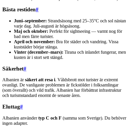
Bästa restiden
#
Juni–september:
Strandsäsong med 25–35°C och sol nästan
varje dag. Juli-augusti är högsäsong.
Maj och oktober:
Perfekt för sightseeing — varmt nog för
bad men färre turister.
April och november:
Bra för städer och vandring. Vissa
kuststäder börjar stänga.
Vinter (december–mars):
Tirana och inlandet fungerar, men
kusten är i stort sett stängd.
Säkerhet
#
Albanien är
säkert att resa i
. Våldsbrott mot turister är extremt
ovanligt. De vanligaste problemen är fickstölder i folksamlingar
(som överallt) och vild trafik. Albanien har förbättrat infrastruktur
och turismstandard enormt de senaste åren.
Eluttag
#
Albanien använder
typ C och F
(samma som Sverige). Du behöver
ingen adapter.