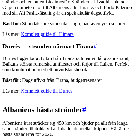
stränder och en autentisk atmosfär. Stränderna Livadhi, Jale och
Gjipe i närheten hör till Albaniens allra finaste, och Porto Palermo
med sin Ali Pasha-fästning är en spektakulär dagsutflykt.
Bäst för:
Strandälskare som söker lugn, par, äventyrsresenärer.
Läs mer:
Komplett guide till Himara
Durrës — stranden närmast Tirana
#
Durrës ligger bara 35 km från Tirana och har en lång sandstrand,
Balkans största romerska amfiteater och färjor till Italien. Perfekt
som kombination med ett huvudstadsbesök.
Bäst för:
Dagsutflykt från Tirana, budgetresenärer.
Läs mer:
Komplett guide till Durrës
Albaniens bästa stränder
#
Albaniens kust sträcker sig 450 km och bjuder på allt från långa
sandstränder till dolda vikar inbäddade mellan klippor. Här är de
bästa stränderna för 2026.