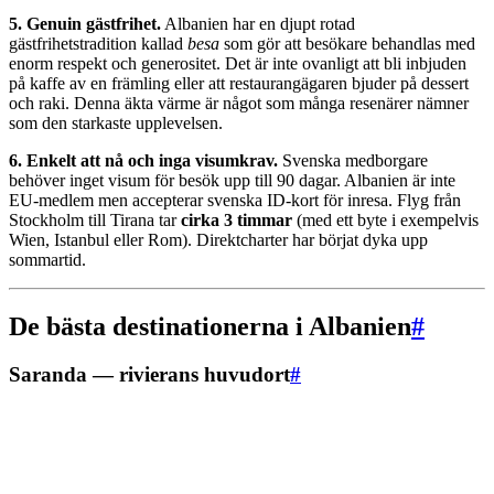
5. Genuin gästfrihet.
Albanien har en djupt rotad
gästfrihetstradition kallad
besa
som gör att besökare behandlas med
enorm respekt och generositet. Det är inte ovanligt att bli inbjuden
på kaffe av en främling eller att restaurangägaren bjuder på dessert
och raki. Denna äkta värme är något som många resenärer nämner
som den starkaste upplevelsen.
6. Enkelt att nå och inga visumkrav.
Svenska medborgare
behöver inget visum för besök upp till 90 dagar. Albanien är inte
EU-medlem men accepterar svenska ID-kort för inresa. Flyg från
Stockholm till Tirana tar
cirka 3 timmar
(med ett byte i exempelvis
Wien, Istanbul eller Rom). Direktcharter har börjat dyka upp
sommartid.
De bästa destinationerna i Albanien
#
Saranda — rivierans huvudort
#