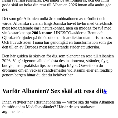
flesta svenska resenärer. Det håller på att förändras, och det finns
goda skäl att boka din resa till Albanien 2026 innan alla andra gör
det.
Det som gör Albanien unikt är kombinationen av orördhet och
värde. Albanska rivieran längs Joniska havet tävlar med Greklands
mest fotograferade öar i naturskönhet, men en middag för två med
vin kostar knappt
200 kronor
. UNESCO-städerna Berat och
Gjirokastër bjuder på tidlös ottomansk arkitektur utan turistmassor.
Och huvudstaden Tirana har genomgått en transformation som gör
den till en av Europas mest fascinerande städer att utforska.
Den här guiden är skriven för dig som planerar en resa till Albanien
2026. Vi går igenom allt: de bästa destinationerna, stränder, flyg,
budget, mat, praktiska tips och vanliga frågor. Oavsett om du
drömmer om en veckas strandsemester vid Ksamil eller en roadtrip
genom bergen hittar du det du behöver här.
Varför Albanien? Sex skäl att resa dit
#
Innan vi dyker ner i destinationerna — varför ska du välja Albanien
framför andra Medelhavsländer? Här är de sex starkaste
argumenten.