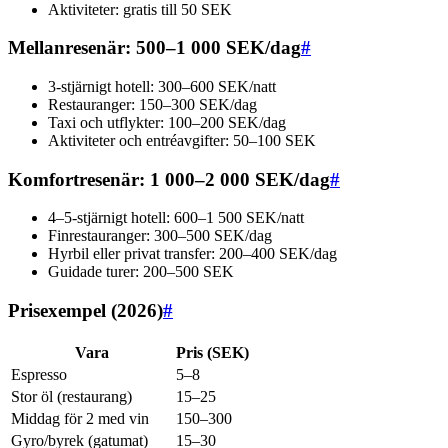
Aktiviteter: gratis till 50 SEK
Mellanresenär: 500–1 000 SEK/dag
#
3-stjärnigt hotell: 300–600 SEK/natt
Restauranger: 150–300 SEK/dag
Taxi och utflykter: 100–200 SEK/dag
Aktiviteter och entréavgifter: 50–100 SEK
Komfortresenär: 1 000–2 000 SEK/dag
#
4–5-stjärnigt hotell: 600–1 500 SEK/natt
Finrestauranger: 300–500 SEK/dag
Hyrbil eller privat transfer: 200–400 SEK/dag
Guidade turer: 200–500 SEK
Prisexempel (2026)
#
Vara
Pris (SEK)
Espresso
5–8
Stor öl (restaurang)
15–25
Middag för 2 med vin
150–300
Gyro/byrek (gatumat)
15–30