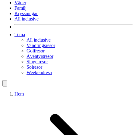
Väder
Familj
Kryssningar
All inclusive
Tema
All inclusive
Vandringsresor
Golfresor
Äventyrsresor
Singelresor
Solresor
Weekendresa
Hem