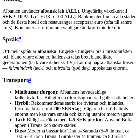
Albanien använder
albansk lek (ALL)
. Ungefärlig växelkurs:
1
SEK ≈ 10 ALL
(1 EUR ≈ 100 ALL). Bankomater finns i alla städer
och de flesta hotell och restauranger accepterar euro (ofta till sämre
kurs). Kontanter är fortfarande vanligare än kort i mindre orter.
Språk
#
Officiellt språk är
albanska
. Engelska fungerar bra i turistområden
och bland yngre albaner. Italienska talas brett bland äldre
generationen (tack vare italiensk TV). Lär dig några albanska fraser
—
faleminderit
(tack) och
mirëdita
(god dag) uppskattas enormt.
Transport
#
Minibussar (furgon):
Albaniens huvudsakliga
kollektivtrafik. Billigt men oförutsägbart vad gäller tidtabeller.
Hyrbil:
Rekommenderas starkt för rivieran och inlandet.
Priserna börjar runt
200 SEK/dag
. Vägarna har förbättrats
enormt men kan vara smala och kurvig utanför motorvägarna.
Taxi:
Billigt — räkna med
3–5 SEK per km
. Använd Bolt-
appen i Tirana och större städer.
Buss:
Moderna bussar kör Tirana–Saranda (5–6 timmar, ca
100 SEK) och Tirana–Gjirokastër (4 timmar, ca 80 SEK).