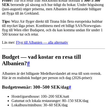
Priser:
Tur och retur från Stockholm kostar normalt
1 500–3 500
SEK
beroende på säsong och hur tidigt du bokar. Under högsäsong
(juni-augusti) stiger priserna, men Albanien är fortfarande billigare
att flyga till än Grekland.
Tips:
Wizz Air flyger direkt till Tirana från flera europeiska hubbar
till mycket låga priser. Kombinera med ett billigt SAS/Norwegian-
flyg till Wien eller Budapest, och du kan komma undan för under 1
500 kronor tur och retur.
Läs mer:
Flyg till Albanien — alla alternativ
Budget — vad kostar en resa till
Albanien?
#
Albanien är det billigaste Medelhavslandet att resa till som svensk.
Här är en realistisk budget per person och dag (2026-priser):
Budgetresenär: 300–500 SEK/dag
#
Hostel/guesthouse: 100–200 SEK/natt
Gatumat och lokala restauranger: 80–150 SEK/dag
Lokalbuss/minibuss: 30–60 SEK/dag