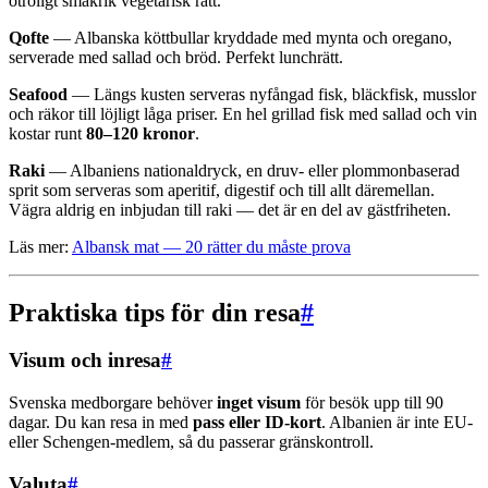
otroligt smakrik vegetarisk rätt.
Qofte
— Albanska köttbullar kryddade med mynta och oregano,
serverade med sallad och bröd. Perfekt lunchrätt.
Seafood
— Längs kusten serveras nyfångad fisk, bläckfisk, musslor
och räkor till löjligt låga priser. En hel grillad fisk med sallad och vin
kostar runt
80–120 kronor
.
Raki
— Albaniens nationaldryck, en druv- eller plommonbaserad
sprit som serveras som aperitif, digestif och till allt däremellan.
Vägra aldrig en inbjudan till raki — det är en del av gästfriheten.
Läs mer:
Albansk mat — 20 rätter du måste prova
Praktiska tips för din resa
#
Visum och inresa
#
Svenska medborgare behöver
inget visum
för besök upp till 90
dagar. Du kan resa in med
pass eller ID-kort
. Albanien är inte EU-
eller Schengen-medlem, så du passerar gränskontroll.
Valuta
#