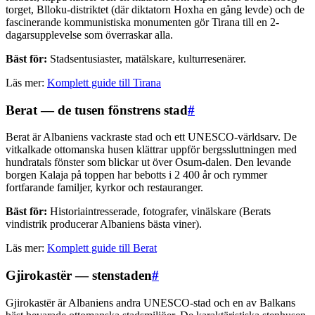
torget, Blloku-distriktet (där diktatorn Hoxha en gång levde) och de
fascinerande kommunistiska monumenten gör Tirana till en 2-
dagarsupplevelse som överraskar alla.
Bäst för:
Stadsentusiaster, matälskare, kulturresenärer.
Läs mer:
Komplett guide till Tirana
Berat — de tusen fönstrens stad
#
Berat är Albaniens vackraste stad och ett UNESCO-världsarv. De
vitkalkade ottomanska husen klättrar uppför bergssluttningen med
hundratals fönster som blickar ut över Osum-dalen. Den levande
borgen Kalaja på toppen har bebotts i 2 400 år och rymmer
fortfarande familjer, kyrkor och restauranger.
Bäst för:
Historiaintresserade, fotografer, vinälskare (Berats
vindistrik producerar Albaniens bästa viner).
Läs mer:
Komplett guide till Berat
Gjirokastër — stenstaden
#
Gjirokastër är Albaniens andra UNESCO-stad och en av Balkans