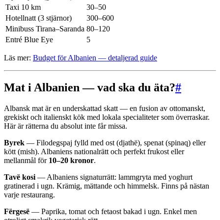
Taxi 10 km
30–50
Hotellnatt (3 stjärnor)
300–600
Minibuss Tirana–Saranda
80–120
Entré Blue Eye
5
Läs mer:
Budget för Albanien — detaljerad guide
Mat i Albanien — vad ska du äta?
#
Albansk mat är en underskattad skatt — en fusion av ottomanskt,
grekiskt och italienskt kök med lokala specialiteter som överraskar.
Här är rätterna du absolut inte får missa.
Byrek
— Filodegspaj fylld med ost (djathë), spenat (spinaq) eller
kött (mish). Albaniens nationalrätt och perfekt frukost eller
mellanmål för
10–20 kronor
.
Tavë kosi
— Albaniens signaturrätt: lammgryta med yoghurt
gratinerad i ugn. Krämig, mättande och himmelsk. Finns på nästan
varje restaurang.
Fërgesë
— Paprika, tomat och fetaost bakad i ugn. Enkel men