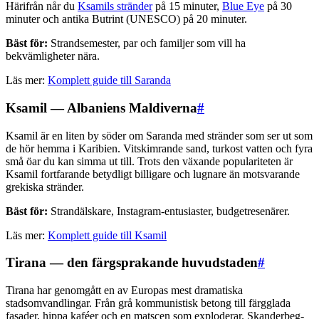
Härifrån når du
Ksamils stränder
på 15 minuter,
Blue Eye
på 30
minuter och antika Butrint (UNESCO) på 20 minuter.
Bäst för:
Strandsemester, par och familjer som vill ha
bekvämligheter nära.
Läs mer:
Komplett guide till Saranda
Ksamil — Albaniens Maldiverna
#
Ksamil är en liten by söder om Saranda med stränder som ser ut som
de hör hemma i Karibien. Vitskimrande sand, turkost vatten och fyra
små öar du kan simma ut till. Trots den växande populariteten är
Ksamil fortfarande betydligt billigare och lugnare än motsvarande
grekiska stränder.
Bäst för:
Strandälskare, Instagram-entusiaster, budgetresenärer.
Läs mer:
Komplett guide till Ksamil
Tirana — den färgsprakande huvudstaden
#
Tirana har genomgått en av Europas mest dramatiska
stadsomvandlingar. Från grå kommunistisk betong till färgglada
fasader, hippa kaféer och en matscen som exploderar. Skanderbeg-