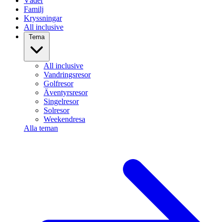
Väder
Familj
Kryssningar
All inclusive
Tema
All inclusive
Vandringsresor
Golfresor
Äventyrsresor
Singelresor
Solresor
Weekendresa
Alla teman