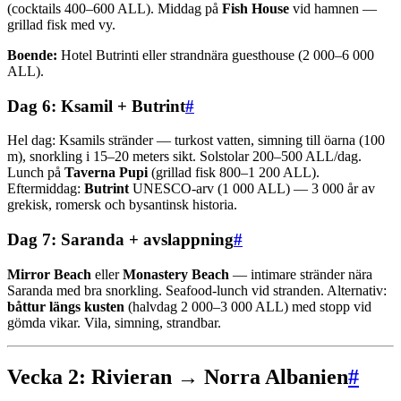
(cocktails 400–600 ALL). Middag på
Fish House
vid hamnen —
grillad fisk med vy.
Boende:
Hotel Butrinti eller strandnära guesthouse (2 000–6 000
ALL).
Dag 6: Ksamil + Butrint
#
Hel dag: Ksamils stränder — turkost vatten, simning till öarna (100
m), snorkling i 15–20 meters sikt. Solstolar 200–500 ALL/dag.
Lunch på
Taverna Pupi
(grillad fisk 800–1 200 ALL).
Eftermiddag:
Butrint
UNESCO-arv (1 000 ALL) — 3 000 år av
grekisk, romersk och bysantinsk historia.
Dag 7: Saranda + avslappning
#
Mirror Beach
eller
Monastery Beach
— intimare stränder nära
Saranda med bra snorkling. Seafood-lunch vid stranden. Alternativ:
båttur längs kusten
(halvdag 2 000–3 000 ALL) med stopp vid
gömda vikar. Vila, simning, strandbar.
Vecka 2: Rivieran → Norra Albanien
#