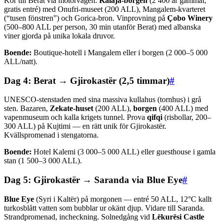
Kör till Berat via motorvägen.
Kalaja-borgen
(2 400 år gammal,
gratis entré) med Onufri-museet (200 ALL), Mangalem-kvarteret
(“tusen fönstren”) och Gorica-bron. Vinprovning på
Çobo Winery
(500–800 ALL per person, 30 min utanför Berat) med albanska
viner gjorda på unika lokala druvor.
Boende:
Boutique-hotell i Mangalem eller i borgen (2 000–5 000
ALL/natt).
Dag 4: Berat → Gjirokastër (2,5 timmar)
#
UNESCO-stenstaden med sina massiva kullahus (tornhus) i grå
sten. Bazaren,
Zekate-huset
(200 ALL),
borgen
(400 ALL) med
vapenmuseum och kalla krigets tunnel. Prova
qifqi
(risbollar, 200–
300 ALL) på Kujtimi — en rätt unik för Gjirokastër.
Kvällspromenad i stengatorna.
Boende:
Hotel Kalemi (3 000–5 000 ALL) eller guesthouse i gamla
stan (1 500–3 000 ALL).
Dag 5: Gjirokastër → Saranda via Blue Eye
#
Blue Eye
(Syri i Kaltër) på morgonen — entré 50 ALL, 12°C kallt
turkosblått vatten som bubblar ur okänt djup. Vidare till Saranda.
Strandpromenad, incheckning. Solnedgång vid
Lëkurësi Castle