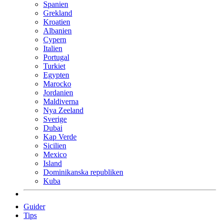
Spanien
Grekland
Kroatien
Albanien
Cypern
Italien
Portugal
Turkiet
Egypten
Marocko
Jordanien
Maldiverna
Nya Zeeland
Sverige
Dubai
Kap Verde
Sicilien
Mexico
Island
Dominikanska republiken
Kuba
Guider
Tips