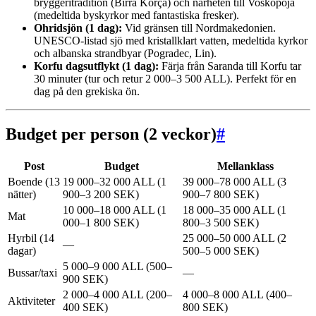
bryggeritradition (Birra Korça) och närheten till Voskopoja
(medeltida byskyrkor med fantastiska fresker).
Ohridsjön (1 dag):
Vid gränsen till Nordmakedonien.
UNESCO-listad sjö med kristallklart vatten, medeltida kyrkor
och albanska strandbyar (Pogradec, Lin).
Korfu dagsutflykt (1 dag):
Färja från Saranda till Korfu tar
30 minuter (tur och retur 2 000–3 500 ALL). Perfekt för en
dag på den grekiska ön.
Budget per person (2 veckor)
#
Post
Budget
Mellanklass
Boende (13
19 000–32 000 ALL (1
39 000–78 000 ALL (3
nätter)
900–3 200 SEK)
900–7 800 SEK)
10 000–18 000 ALL (1
18 000–35 000 ALL (1
Mat
000–1 800 SEK)
800–3 500 SEK)
Hyrbil (14
25 000–50 000 ALL (2
—
dagar)
500–5 000 SEK)
5 000–9 000 ALL (500–
Bussar/taxi
—
900 SEK)
2 000–4 000 ALL (200–
4 000–8 000 ALL (400–
Aktiviteter
400 SEK)
800 SEK)