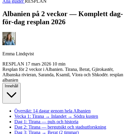
Alla guider
RESPLAN
Albanien på 2 veckor — Komplett dag-
för-dag resplan 2026
Emma Lindqvist
RESPLAN
17 mars 2026
10 min
Resplan för 2 veckor i Albanien. Tirana, Berat, Gjirokastër,
Albanska rivieran, Saranda, Ksamil, Vlora och Shkodër.
resplan
albanien
Innehåll
Översikt: 14 dagar genom hela Albanien
Vecka 1: Tirana → Inlandet → Södra kusten
Dag 1: Tirana — puls och historia
Dag 2: Tirana — bergutsikt och stadsutforskning
Dag 3: Tirana → Berat (2 timmar)