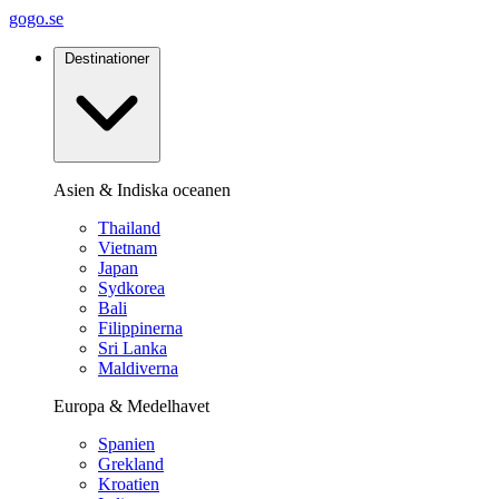
gogo.se
Destinationer
Asien & Indiska oceanen
Thailand
Vietnam
Japan
Sydkorea
Bali
Filippinerna
Sri Lanka
Maldiverna
Europa & Medelhavet
Spanien
Grekland
Kroatien