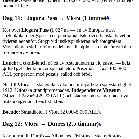
Boende:
Guesthouse i Dhermi (2 000–4 000 ALL) eller strandnära
boende i Jale.
Dag 11: Llogara Pass → Vlora (1 timme)
#
Kör över
Llogara Pass
(1 027 m) — en av Europas mest
spektakulära bergspass med panoramautsikt över Joniska havet och
rivieran nedanför. Stopp vid utsiktspunkterna och fotografera.
Vegetationen skiftar från medelhavs till alpint — centenåriga tallar
formade av vinden.
Lunch:
Getgrill-lunch på ett av restaurangerna vid passet — hela
grillad get eller lamm är specialiteten. Priserna är låga: 400–800
ALL per portion med potatis, sallad och bröd.
Ner till
Vlora
— staden där Albanien utropade sin självständighet
1912. Utforska strandpromenaden,
Independence Museum
(Muzeu i Pavarësisë, 200 ALL) och staden som vaknar med nya
restauranger och beachklubbar.
Boende:
Strandhotell i Vlora (2 000–5 000 ALL).
Dag 12: Vlora → Durrës (2,5 timmar)
#
Kör norrut till Durrës — Albaniens näst största stad och största