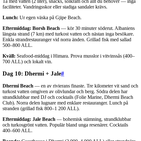
Ta med vatten (2 liter), snacks, solkräm och allt du behöver — inga
faciliteter. Vandringsskor eller stadiga sandaler krävs.
Lunch:
Ur egen väska på Gjipe Beach.
Eftermiddag:
Borsh Beach
— kör 30 minuter söderut. Albaniens
längsta strand (7 km) med turkost vatten och nästan inga besökare.
Enkla strandrestauranger vid norra änden. Grillad fisk med sallad
500–800 ALL.
Kväll:
Seafood-middag i Himara. Prova musslor i vitvinssås (400–
700 ALL) och lokalt vin.
Dag 10: Dhermi + Jale
#
Dhermi Beach
— en av rivierans finaste. Tre kilometer vit sand och
turkost vatten omgiven av olivlundar och berg. Södra delen har
strandklubbar med DJ och cocktails (Folie Marine, Dhermi Beach
Club). Norra delen lugnare med enklare restauranger. Lunch på
stranden (grillad fisk 800–1 200 ALL).
Eftermiddag:
Jale Beach
— bohemisk stämning, strandklubbar
och turkosgrönt vatten. Populär bland unga resenärer. Cocktails
400–600 ALL.