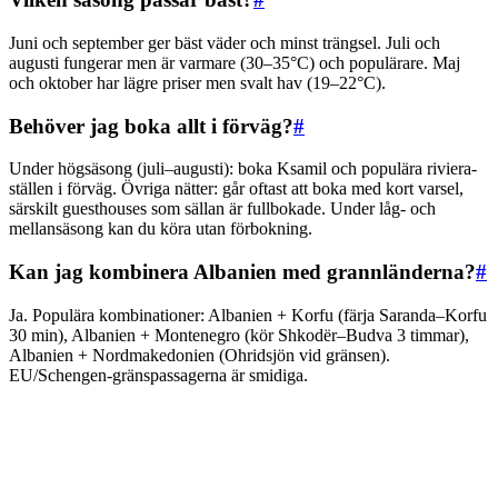
Juni och september ger bäst väder och minst trängsel. Juli och
augusti fungerar men är varmare (30–35°C) och populärare. Maj
och oktober har lägre priser men svalt hav (19–22°C).
Behöver jag boka allt i förväg?
#
Under högsäsong (juli–augusti): boka Ksamil och populära riviera-
ställen i förväg. Övriga nätter: går oftast att boka med kort varsel,
särskilt guesthouses som sällan är fullbokade. Under låg- och
mellansäsong kan du köra utan förbokning.
Kan jag kombinera Albanien med grannländerna?
#
Ja. Populära kombinationer: Albanien + Korfu (färja Saranda–Korfu
30 min), Albanien + Montenegro (kör Shkodër–Budva 3 timmar),
Albanien + Nordmakedonien (Ohridsjön vid gränsen).
EU/Schengen-gränspassagerna är smidiga.