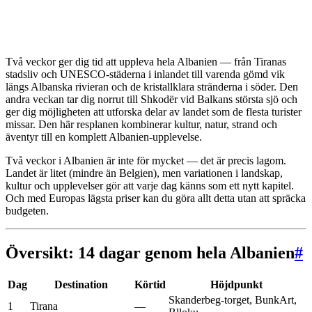
Två veckor ger dig tid att uppleva hela Albanien — från Tiranas
stadsliv och UNESCO-städerna i inlandet till varenda gömd vik
längs Albanska rivieran och de kristallklara stränderna i söder. Den
andra veckan tar dig norrut till Shkodër vid Balkans största sjö och
ger dig möjligheten att utforska delar av landet som de flesta turister
missar. Den här resplanen kombinerar kultur, natur, strand och
äventyr till en komplett Albanien-upplevelse.
Två veckor i Albanien är inte för mycket — det är precis lagom.
Landet är litet (mindre än Belgien), men variationen i landskap,
kultur och upplevelser gör att varje dag känns som ett nytt kapitel.
Och med Europas lägsta priser kan du göra allt detta utan att spräcka
budgeten.
Översikt: 14 dagar genom hela Albanien
#
Dag
Destination
Körtid
Höjdpunkt
Skanderbeg-torget, BunkArt,
1
Tirana
—