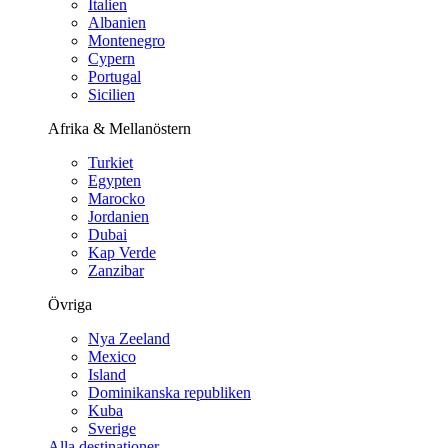
Italien
Albanien
Montenegro
Cypern
Portugal
Sicilien
Afrika & Mellanöstern
Turkiet
Egypten
Marocko
Jordanien
Dubai
Kap Verde
Zanzibar
Övriga
Nya Zeeland
Mexico
Island
Dominikanska republiken
Kuba
Sverige
Alla destinationer