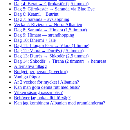
Dag 4: Berat → Gjirokastër (2,5 timmar)
Dag 5: Gjirokastër → Saranda via Blue Eye
Dag 6: Ksamil + Butrint
Dag 7: Saranda + avslappning
Vecka 2: Rivieran → Norra Albanien
Dag 8: Saranda → Himara (1,5 timmar)
Dag 9: Himara — strandhopping
Dag 10: Dhermi + Jale
Dag 11: Llogara Pass → Vlora (1 timme)
Dag 12: Vlora → Durrës (2,5 timmar)
Dag 13: Durrës → Shkodër (2,5 timmar)
Dag 14: Shkodër → Tirana (2 timmar) → hemresa
Alternativa tillägg
Budget per person (2 veckor)
Vanliga frågor
Är 2 veckor för mycket i Albanien?
Kan man göra denna rutt med buss?
Vilken säsong passar bäst?
Behöver jag boka allt i förväg?
Kan jag kombinera Albanien med grannländerna?