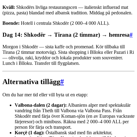
Kväll:
Shkodërs livliga restaurangscen — italienskt influerad mat
(pizza, pasta) blandad med albansk tradition. Middag på pedonalen.
Boende:
Hotell i centrala Shkodër (2 000–4 000 ALL).
Dag 14: Shkodër → Tirana (2 timmar) → hemresa
#
Morgon i Shkodër — sista kaffe och promenad. Kör tillbaka till
Tirana (2 timmar motorväg). Sista shopping i Blloku eller Pazari i Ri
— olivolja, raki, kryddor och lokala produkter som souvenirer.
Lunch i Blloku. Transfer till flygplatsen.
Alternativa tillägg
#
Om du har mer tid eller vill byta ut en etapp:
Valbona-dalen (2 dagar):
Albaniens alper med spektakulär
vandring från Theth till Valbona via Valbona Pass. Från
Shkodër med färja över Koman-sjön (en av Europas vackraste
färjeresor) och minibuss. Räkna med 2 000–4 000 ALL per
person för färja och transport.
Korçë (1 dag):
Östalbansk stad med fin arkitektur,