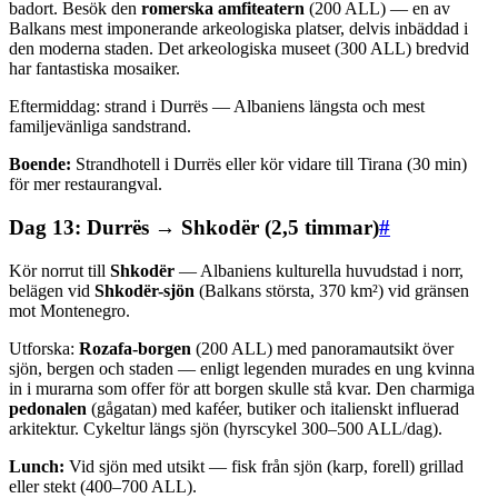
badort. Besök den
romerska amfiteatern
(200 ALL) — en av
Balkans mest imponerande arkeologiska platser, delvis inbäddad i
den moderna staden. Det arkeologiska museet (300 ALL) bredvid
har fantastiska mosaiker.
Eftermiddag: strand i Durrës — Albaniens längsta och mest
familjevänliga sandstrand.
Boende:
Strandhotell i Durrës eller kör vidare till Tirana (30 min)
för mer restaurangval.
Dag 13: Durrës → Shkodër (2,5 timmar)
#
Kör norrut till
Shkodër
— Albaniens kulturella huvudstad i norr,
belägen vid
Shkodër-sjön
(Balkans största, 370 km²) vid gränsen
mot Montenegro.
Utforska:
Rozafa-borgen
(200 ALL) med panoramautsikt över
sjön, bergen och staden — enligt legenden murades en ung kvinna
in i murarna som offer för att borgen skulle stå kvar. Den charmiga
pedonalen
(gågatan) med kaféer, butiker och italienskt influerad
arkitektur. Cykeltur längs sjön (hyrscykel 300–500 ALL/dag).
Lunch:
Vid sjön med utsikt — fisk från sjön (karp, forell) grillad
eller stekt (400–700 ALL).