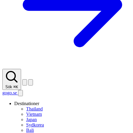
Sök
⌘K
gogo.se
Destinationer
Thailand
Vietnam
Japan
Sydkorea
Bali