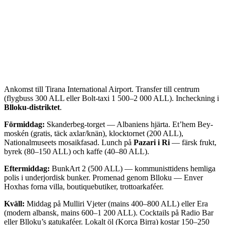
Ankomst till Tirana International Airport. Transfer till centrum
(flygbuss 300 ALL eller Bolt-taxi 1 500–2 000 ALL). Incheckning i
Blloku-distriktet
.
Förmiddag:
Skanderbeg-torget — Albaniens hjärta. Et’hem Bey-
moskén (gratis, täck axlar/knän), klocktornet (200 ALL),
Nationalmuseets mosaikfasad. Lunch på
Pazari i Ri
— färsk frukt,
byrek (80–150 ALL) och kaffe (40–80 ALL).
Eftermiddag:
BunkArt 2 (500 ALL) — kommunisttidens hemliga
polis i underjordisk bunker. Promenad genom Blloku — Enver
Hoxhas forna villa, boutiquebutiker, trottoarkaféer.
Kväll:
Middag på Mulliri Vjeter (mains 400–800 ALL) eller Era
(modern albansk, mains 600–1 200 ALL). Cocktails på Radio Bar
eller Blloku’s gatukaféer. Lokalt öl (Korça Birra) kostar 150–250