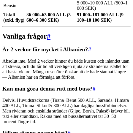
5 000–10 000 ALL (500–1
Bensin
—
000 SEK)
Totalt
36 000–63 000 ALL (3
91 000–181 000 ALL (9
(exkl. flyg)
600–6 300 SEK)
100–18 100 SEK)
Vanliga frågor
#
Är 2 veckor för mycket i Albanien?
#
Absolut inte. Med 2 veckor hinner du både kusten och inlandet utan
att stressa, och du får tid att verkligen njuta av stränderna istället för
att hasta vidare. Många resenärer önskar att de hade stannat längre
— Albanien har en förmåga att förföra.
Kan man göra denna rutt med buss?
#
Delvis. Huvudsträckorna (Tirana–Berat 500 ALL, Saranda–Himara
400 ALL, Tirana–Shkodër 300 ALL) har dagliga bussförbindelser.
Men rivieran och enskilda stränder (Gjipe, Borsh, Palasë) kräver bil,
taxi eller strandtaxi. Räkna med att bussalternativet tar 30–50
procent längre tid.
Vilken säsong passar bäst?
#