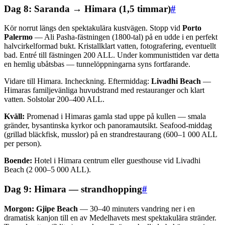
Dag 8: Saranda → Himara (1,5 timmar)
#
Kör norrut längs den spektakulära kustvägen. Stopp vid
Porto
Palermo
— Ali Pasha-fästningen (1800-tal) på en udde i en perfekt
halvcirkelformad bukt. Kristallklart vatten, fotografering, eventuellt
bad. Entré till fästningen 200 ALL. Under kommunisttiden var detta
en hemlig ubåtsbas — tunnelöppningarna syns fortfarande.
Vidare till Himara. Incheckning. Eftermiddag:
Livadhi Beach
—
Himaras familjevänliga huvudstrand med restauranger och klart
vatten. Solstolar 200–400 ALL.
Kväll:
Promenad i Himaras gamla stad uppe på kullen — smala
gränder, bysantinska kyrkor och panoramautsikt. Seafood-middag
(grillad bläckfisk, musslor) på en strandrestaurang (600–1 000 ALL
per person).
Boende:
Hotel i Himara centrum eller guesthouse vid Livadhi
Beach (2 000–5 000 ALL).
Dag 9: Himara — strandhopping
#
Morgon:
Gjipe Beach
— 30–40 minuters vandring ner i en
dramatisk kanjon till en av Medelhavets mest spektakulära stränder.