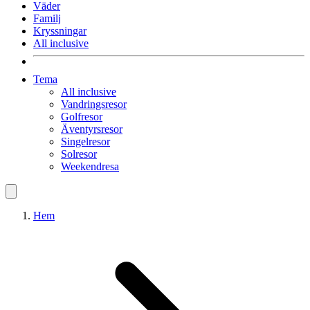
Väder
Familj
Kryssningar
All inclusive
Tema
All inclusive
Vandringsresor
Golfresor
Äventyrsresor
Singelresor
Solresor
Weekendresa
Hem