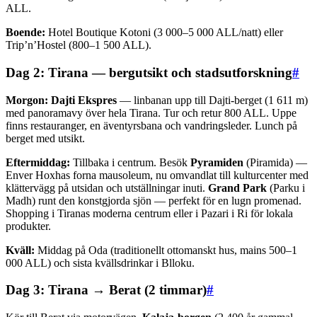
ALL.
Boende:
Hotel Boutique Kotoni (3 000–5 000 ALL/natt) eller
Trip’n’Hostel (800–1 500 ALL).
Dag 2: Tirana — bergutsikt och stadsutforskning
#
Morgon:
Dajti Ekspres
— linbanan upp till Dajti-berget (1 611 m)
med panoramavy över hela Tirana. Tur och retur 800 ALL. Uppe
finns restauranger, en äventyrsbana och vandringsleder. Lunch på
berget med utsikt.
Eftermiddag:
Tillbaka i centrum. Besök
Pyramiden
(Piramida) —
Enver Hoxhas forna mausoleum, nu omvandlat till kulturcenter med
klättervägg på utsidan och utställningar inuti.
Grand Park
(Parku i
Madh) runt den konstgjorda sjön — perfekt för en lugn promenad.
Shopping i Tiranas moderna centrum eller i Pazari i Ri för lokala
produkter.
Kväll:
Middag på Oda (traditionellt ottomanskt hus, mains 500–1
000 ALL) och sista kvällsdrinkar i Blloku.
Dag 3: Tirana → Berat (2 timmar)
#