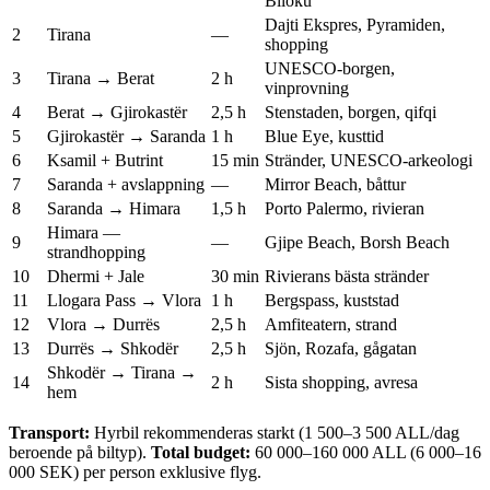
Blloku
Dajti Ekspres, Pyramiden,
2
Tirana
—
shopping
UNESCO-borgen,
3
Tirana → Berat
2 h
vinprovning
4
Berat → Gjirokastër
2,5 h
Stenstaden, borgen, qifqi
5
Gjirokastër → Saranda
1 h
Blue Eye, kusttid
6
Ksamil + Butrint
15 min
Stränder, UNESCO-arkeologi
7
Saranda + avslappning
—
Mirror Beach, båttur
8
Saranda → Himara
1,5 h
Porto Palermo, rivieran
Himara —
9
—
Gjipe Beach, Borsh Beach
strandhopping
10
Dhermi + Jale
30 min
Rivierans bästa stränder
11
Llogara Pass → Vlora
1 h
Bergspass, kuststad
12
Vlora → Durrës
2,5 h
Amfiteatern, strand
13
Durrës → Shkodër
2,5 h
Sjön, Rozafa, gågatan
Shkodër → Tirana →
14
2 h
Sista shopping, avresa
hem
Transport:
Hyrbil rekommenderas starkt (1 500–3 500 ALL/dag
beroende på biltyp).
Total budget:
60 000–160 000 ALL (6 000–16
000 SEK) per person exklusive flyg.