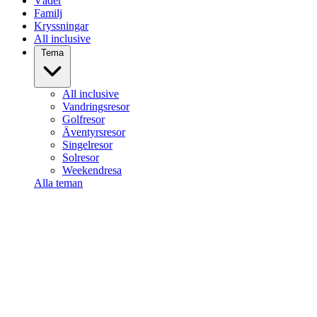
Väder
Familj
Kryssningar
All inclusive
Tema
All inclusive
Vandringsresor
Golfresor
Äventyrsresor
Singelresor
Solresor
Weekendresa
Alla teman