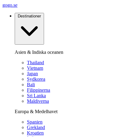
gogo.se
Destinationer
Asien & Indiska oceanen
Thailand
Vietnam
Japan
Sydkorea
Bali
Filippinerna
Sri Lanka
Maldiverna
Europa & Medelhavet
Spanien
Grekland
Kroatien