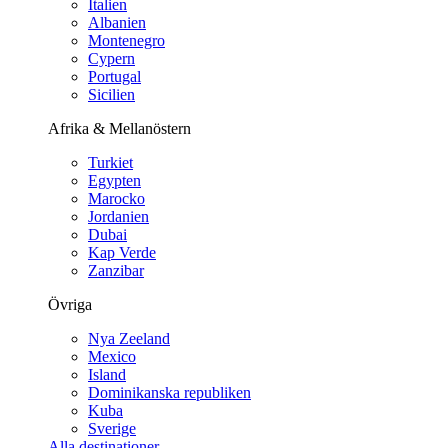
Italien
Albanien
Montenegro
Cypern
Portugal
Sicilien
Afrika & Mellanöstern
Turkiet
Egypten
Marocko
Jordanien
Dubai
Kap Verde
Zanzibar
Övriga
Nya Zeeland
Mexico
Island
Dominikanska republiken
Kuba
Sverige
Alla destinationer