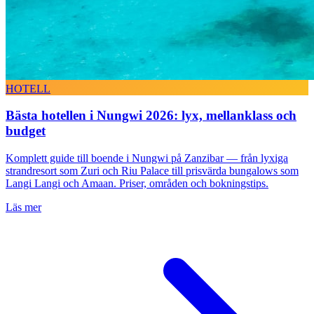
HOTELL
Bästa hotellen i Nungwi 2026: lyx, mellanklass och
budget
Komplett guide till boende i Nungwi på Zanzibar — från lyxiga
strandresort som Zuri och Riu Palace till prisvärda bungalows som
Langi Langi och Amaan. Priser, områden och bokningstips.
Läs mer