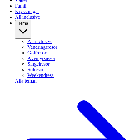
Väder
Familj
Kryssningar
All inclusive
Tema
All inclusive
Vandringsresor
Golfresor
Äventyrsresor
Singelresor
Solresor
Weekendresa
Alla teman