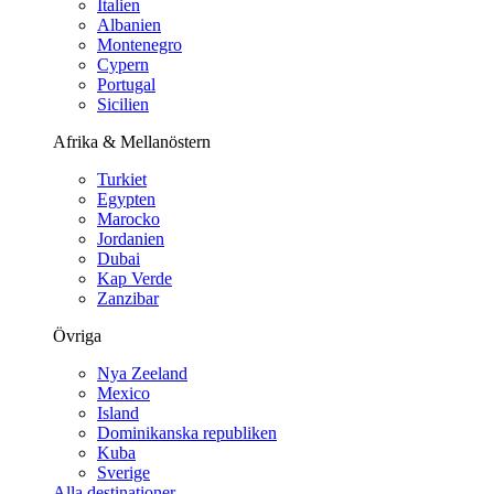
Italien
Albanien
Montenegro
Cypern
Portugal
Sicilien
Afrika & Mellanöstern
Turkiet
Egypten
Marocko
Jordanien
Dubai
Kap Verde
Zanzibar
Övriga
Nya Zeeland
Mexico
Island
Dominikanska republiken
Kuba
Sverige
Alla destinationer