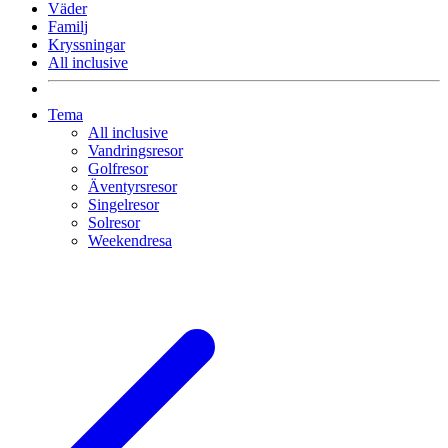
Väder
Familj
Kryssningar
All inclusive
Tema
All inclusive
Vandringsresor
Golfresor
Äventyrsresor
Singelresor
Solresor
Weekendresa