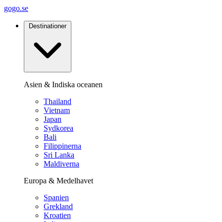
gogo.se
Destinationer
Asien & Indiska oceanen
Thailand
Vietnam
Japan
Sydkorea
Bali
Filippinerna
Sri Lanka
Maldiverna
Europa & Medelhavet
Spanien
Grekland
Kroatien