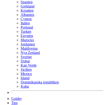
Spanien
Grekland
Kroatien
Albanien
Cypern
Italien
Portugal
Turkiet
Egypten
Marocko
Jordanien
Maldiverna
Nya Zeeland
Sverige
Dubai
Kap Verde
Sicilien
Mexico
Island
Dominikanska republiken
Kuba
Guider
Tips