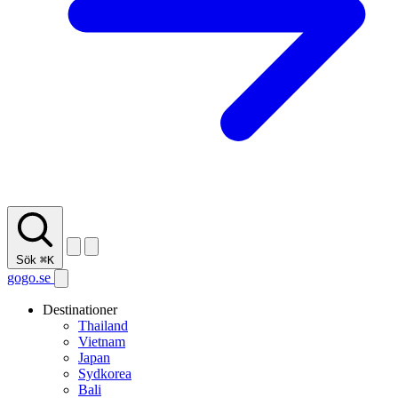
Sök
⌘K
gogo.se
Destinationer
Thailand
Vietnam
Japan
Sydkorea
Bali