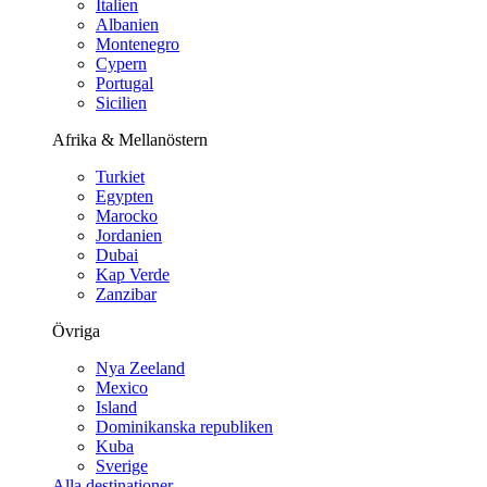
Italien
Albanien
Montenegro
Cypern
Portugal
Sicilien
Afrika & Mellanöstern
Turkiet
Egypten
Marocko
Jordanien
Dubai
Kap Verde
Zanzibar
Övriga
Nya Zeeland
Mexico
Island
Dominikanska republiken
Kuba
Sverige
Alla destinationer