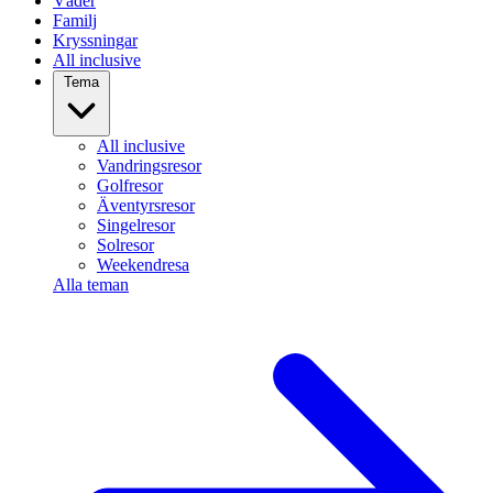
Väder
Familj
Kryssningar
All inclusive
Tema
All inclusive
Vandringsresor
Golfresor
Äventyrsresor
Singelresor
Solresor
Weekendresa
Alla teman