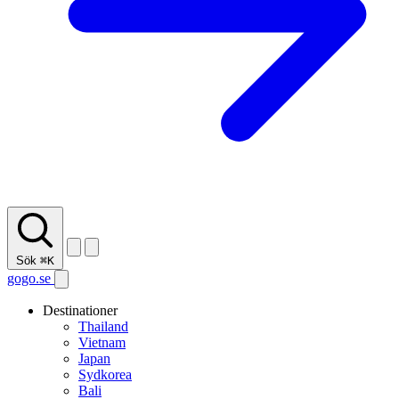
Sök
⌘K
gogo.se
Destinationer
Thailand
Vietnam
Japan
Sydkorea
Bali