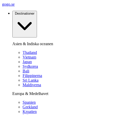
gogo.se
Destinationer
Asien & Indiska oceanen
Thailand
Vietnam
Japan
Sydkorea
Bali
Filippinerna
Sri Lanka
Maldiverna
Europa & Medelhavet
Spanien
Grekland
Kroatien