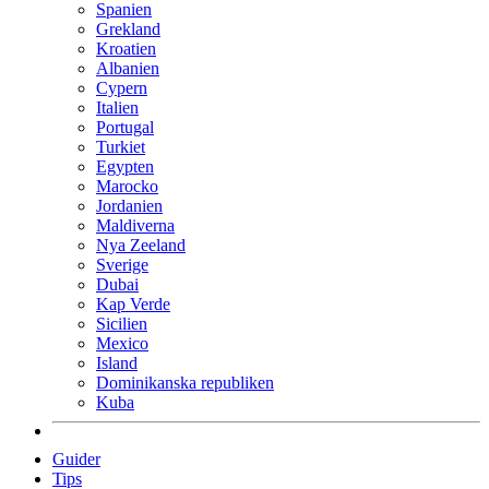
Spanien
Grekland
Kroatien
Albanien
Cypern
Italien
Portugal
Turkiet
Egypten
Marocko
Jordanien
Maldiverna
Nya Zeeland
Sverige
Dubai
Kap Verde
Sicilien
Mexico
Island
Dominikanska republiken
Kuba
Guider
Tips