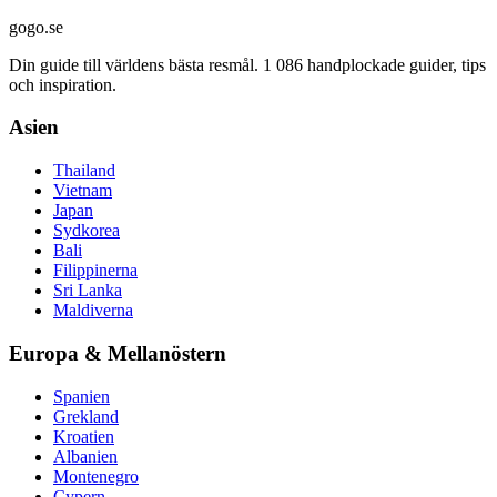
gogo.se
Din guide till världens bästa resmål. 1 086 handplockade guider, tips
och inspiration.
Asien
Thailand
Vietnam
Japan
Sydkorea
Bali
Filippinerna
Sri Lanka
Maldiverna
Europa & Mellanöstern
Spanien
Grekland
Kroatien
Albanien
Montenegro
Cypern