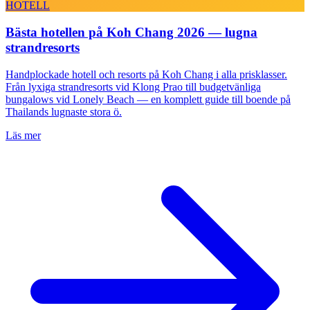
HOTELL
Bästa hotellen på Koh Chang 2026 — lugna
strandresorts
Handplockade hotell och resorts på Koh Chang i alla prisklasser.
Från lyxiga strandresorts vid Klong Prao till budgetvänliga
bungalows vid Lonely Beach — en komplett guide till boende på
Thailands lugnaste stora ö.
Läs mer