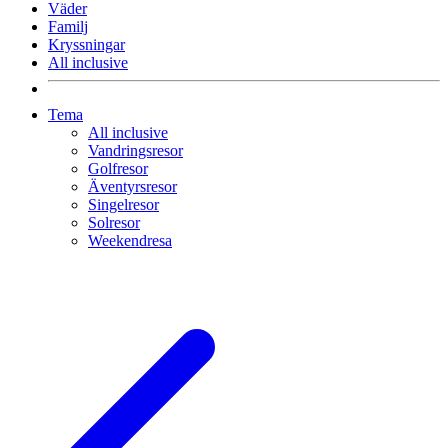
Väder
Familj
Kryssningar
All inclusive
Tema
All inclusive
Vandringsresor
Golfresor
Äventyrsresor
Singelresor
Solresor
Weekendresa