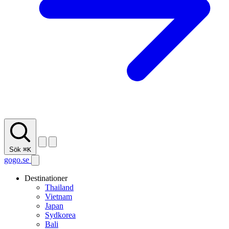
Sök
⌘K
gogo.se
Destinationer
Thailand
Vietnam
Japan
Sydkorea
Bali