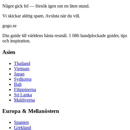
Något gick fel — försök igen om en liten stund.
Vi skickar aldrig spam. Avsluta när du vill.
gogo.se
Din guide till världens bästa resmål. 1 086 handplockade guider, tips
och inspiration.
Asien
Thailand
Vietnam
Japan
Sydkorea
Bali
Filippinerna
Sri Lanka
Maldiverna
Europa & Mellanöstern
Spanien
Grekland