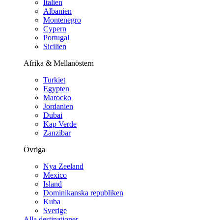
Italien
Albanien
Montenegro
Cypern
Portugal
Sicilien
Afrika & Mellanöstern
Turkiet
Egypten
Marocko
Jordanien
Dubai
Kap Verde
Zanzibar
Övriga
Nya Zeeland
Mexico
Island
Dominikanska republiken
Kuba
Sverige
Alla destinationer