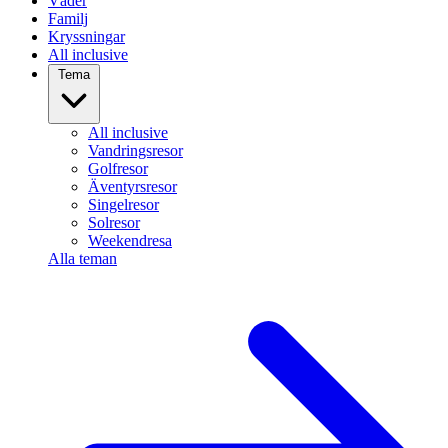
Väder
Familj
Kryssningar
All inclusive
Tema
All inclusive
Vandringsresor
Golfresor
Äventyrsresor
Singelresor
Solresor
Weekendresa
Alla teman