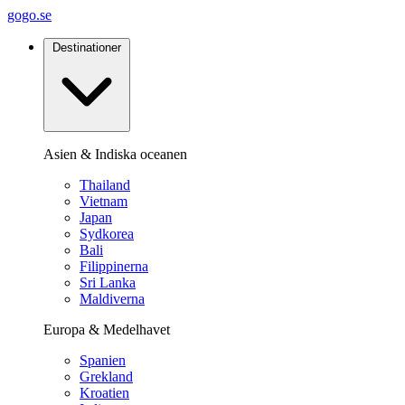
gogo.se
Destinationer
Asien & Indiska oceanen
Thailand
Vietnam
Japan
Sydkorea
Bali
Filippinerna
Sri Lanka
Maldiverna
Europa & Medelhavet
Spanien
Grekland
Kroatien