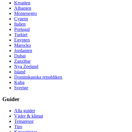
Kroatien
Albanien
Montenegro
Cypern
Italien
Portugal
Turkiet
Egypten
Marocko
Jordanien
Dubai
Zanzibar
Nya Zeeland
Island
Dominikanska republiken
Kuba
Sverige
Guider
Alla guider
Väder & klimat
Temaresor
Tips
Kryssningar