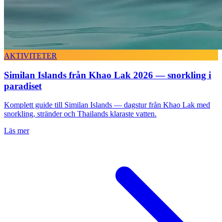
AKTIVITETER
Similan Islands från Khao Lak 2026 — snorkling i
paradiset
Komplett guide till Similan Islands — dagstur från Khao Lak med
snorkling, stränder och Thailands klaraste vatten.
Läs mer