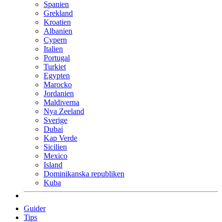
Spanien
Grekland
Kroatien
Albanien
Cypern
Italien
Portugal
Turkiet
Egypten
Marocko
Jordanien
Maldiverna
Nya Zeeland
Sverige
Dubai
Kap Verde
Sicilien
Mexico
Island
Dominikanska republiken
Kuba
Guider
Tips