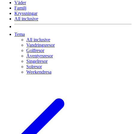
Väder
Familj
Kryssningar
All inclusive
Tema
All inclusive
Vandringsresor
Golfresor
Äventyrsresor
Singelresor
Solresor
Weekendresa