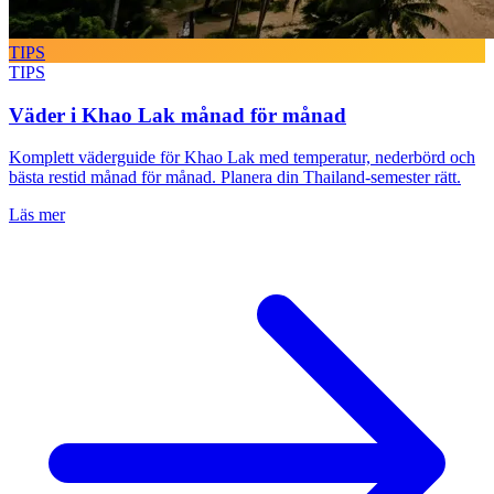
TIPS
TIPS
Väder i Khao Lak månad för månad
Komplett väderguide för Khao Lak med temperatur, nederbörd och
bästa restid månad för månad. Planera din Thailand-semester rätt.
Läs mer