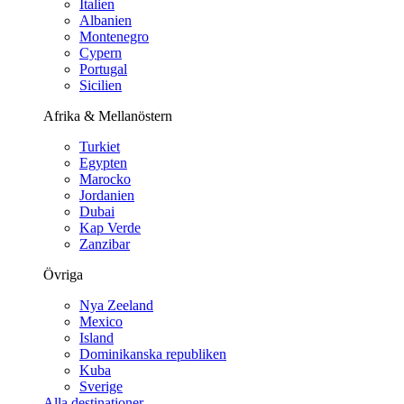
Italien
Albanien
Montenegro
Cypern
Portugal
Sicilien
Afrika & Mellanöstern
Turkiet
Egypten
Marocko
Jordanien
Dubai
Kap Verde
Zanzibar
Övriga
Nya Zeeland
Mexico
Island
Dominikanska republiken
Kuba
Sverige
Alla destinationer