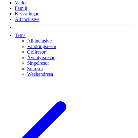
Väder
Familj
Kryssningar
All inclusive
Tema
All inclusive
Vandringsresor
Golfresor
Äventyrsresor
Singelresor
Solresor
Weekendresa