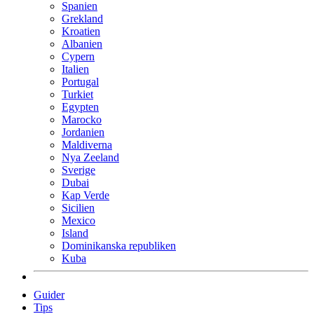
Spanien
Grekland
Kroatien
Albanien
Cypern
Italien
Portugal
Turkiet
Egypten
Marocko
Jordanien
Maldiverna
Nya Zeeland
Sverige
Dubai
Kap Verde
Sicilien
Mexico
Island
Dominikanska republiken
Kuba
Guider
Tips