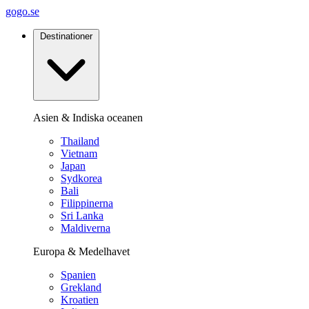
gogo.se
Destinationer
Asien & Indiska oceanen
Thailand
Vietnam
Japan
Sydkorea
Bali
Filippinerna
Sri Lanka
Maldiverna
Europa & Medelhavet
Spanien
Grekland
Kroatien