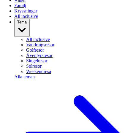
Väder
Familj
Kryssningar
All inclusive
Tema
All inclusive
Vandringsresor
Golfresor
Äventyrsresor
Singelresor
Solresor
Weekendresa
Alla teman