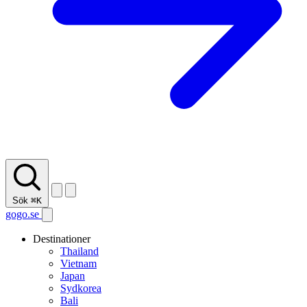
Sök
⌘K
gogo.se
Destinationer
Thailand
Vietnam
Japan
Sydkorea
Bali