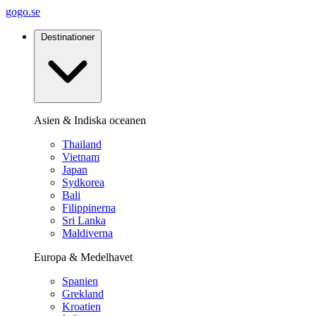
gogo.se
Destinationer
Asien & Indiska oceanen
Thailand
Vietnam
Japan
Sydkorea
Bali
Filippinerna
Sri Lanka
Maldiverna
Europa & Medelhavet
Spanien
Grekland
Kroatien