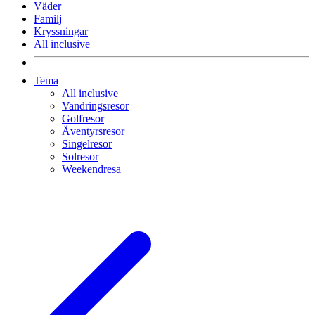
Väder
Familj
Kryssningar
All inclusive
Tema
All inclusive
Vandringsresor
Golfresor
Äventyrsresor
Singelresor
Solresor
Weekendresa