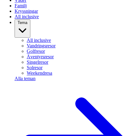
Väder
Familj
Kryssningar
All inclusive
Tema
All inclusive
Vandringsresor
Golfresor
Äventyrsresor
Singelresor
Solresor
Weekendresa
Alla teman