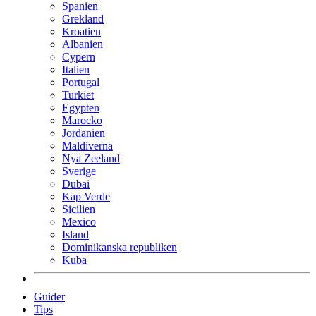
Spanien
Grekland
Kroatien
Albanien
Cypern
Italien
Portugal
Turkiet
Egypten
Marocko
Jordanien
Maldiverna
Nya Zeeland
Sverige
Dubai
Kap Verde
Sicilien
Mexico
Island
Dominikanska republiken
Kuba
Guider
Tips