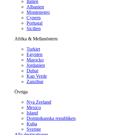
Italien
Albanien
Montenegro
Cypern
Portugal
Sicilien
Afrika & Mellanöstern
Turkiet
Egypten
Marocko
Jordanien
Dubai
Kap Verde
Zanzibar
Övriga
Nya Zeeland
Mexico
Island
Dominikanska republiken
Kuba
Sverige
Alla destinationer