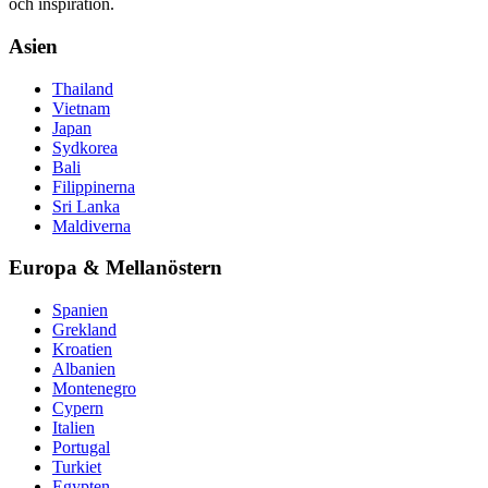
och inspiration.
Asien
Thailand
Vietnam
Japan
Sydkorea
Bali
Filippinerna
Sri Lanka
Maldiverna
Europa & Mellanöstern
Spanien
Grekland
Kroatien
Albanien
Montenegro
Cypern
Italien
Portugal
Turkiet
Egypten