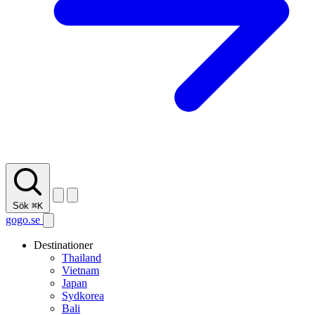
Sök
⌘K
gogo.se
Destinationer
Thailand
Vietnam
Japan
Sydkorea
Bali