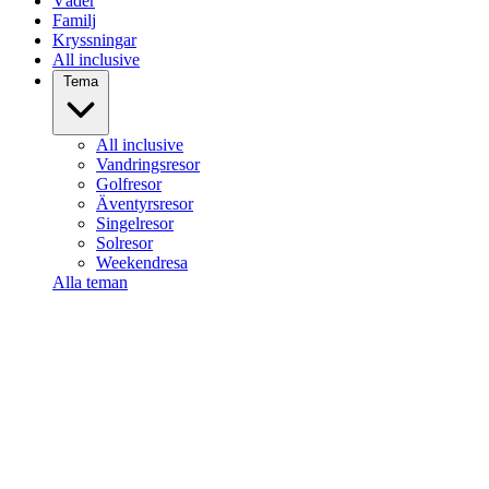
Väder
Familj
Kryssningar
All inclusive
Tema
All inclusive
Vandringsresor
Golfresor
Äventyrsresor
Singelresor
Solresor
Weekendresa
Alla teman