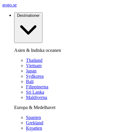
gogo.se
Destinationer
Asien & Indiska oceanen
Thailand
Vietnam
Japan
Sydkorea
Bali
Filippinerna
Sri Lanka
Maldiverna
Europa & Medelhavet
Spanien
Grekland
Kroatien