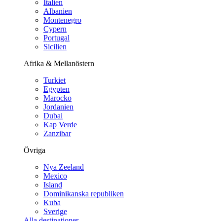
Italien
Albanien
Montenegro
Cypern
Portugal
Sicilien
Afrika & Mellanöstern
Turkiet
Egypten
Marocko
Jordanien
Dubai
Kap Verde
Zanzibar
Övriga
Nya Zeeland
Mexico
Island
Dominikanska republiken
Kuba
Sverige
Alla destinationer