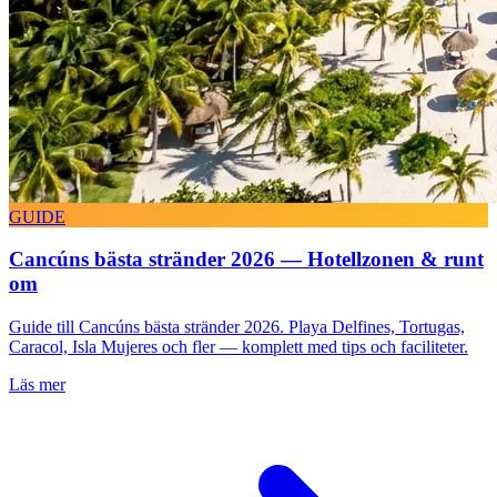
GUIDE
Cancúns bästa stränder 2026 — Hotellzonen & runt
om
Guide till Cancúns bästa stränder 2026. Playa Delfines, Tortugas,
Caracol, Isla Mujeres och fler — komplett med tips och faciliteter.
Läs mer