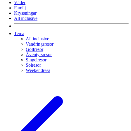
Väder
Familj
Kryssningar
All inclusive
Tema
All inclusive
Vandringsresor
Golfresor
Äventyrsresor
Singelresor
Solresor
Weekendresa