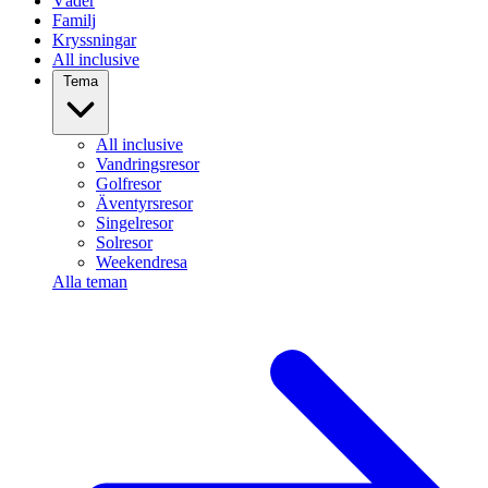
Väder
Familj
Kryssningar
All inclusive
Tema
All inclusive
Vandringsresor
Golfresor
Äventyrsresor
Singelresor
Solresor
Weekendresa
Alla teman