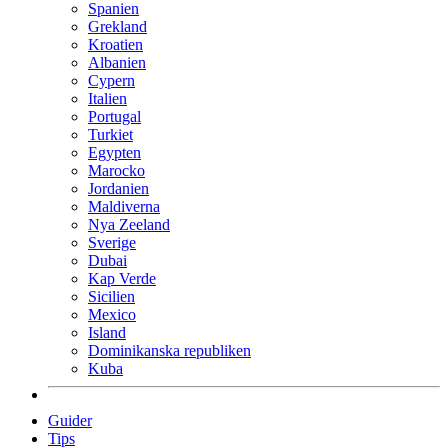
Spanien
Grekland
Kroatien
Albanien
Cypern
Italien
Portugal
Turkiet
Egypten
Marocko
Jordanien
Maldiverna
Nya Zeeland
Sverige
Dubai
Kap Verde
Sicilien
Mexico
Island
Dominikanska republiken
Kuba
Guider
Tips