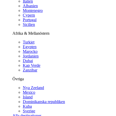
Italien
Albanien
Montenegro
Cypern
Portugal
Sicilien
Afrika & Mellanöstern
Turkiet
Egypten
Marocko
Jordanien
Dubai
Kap Verde
Zanzibar
Övriga
Nya Zeeland
Mexico
Island
Dominikanska republiken
Kuba
Sverige
Alla destinationer