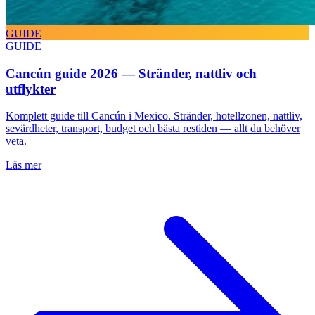
GUIDE
GUIDE
Cancún guide 2026 — Stränder, nattliv och
utflykter
Komplett guide till Cancún i Mexico. Stränder, hotellzonen, nattliv,
sevärdheter, transport, budget och bästa restiden — allt du behöver
veta.
Läs mer