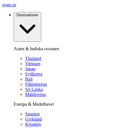
gogo.se
Destinationer
Asien & Indiska oceanen
Thailand
Vietnam
Japan
Sydkorea
Bali
Filippinerna
Sri Lanka
Maldiverna
Europa & Medelhavet
Spanien
Grekland
Kroatien