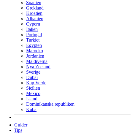
Spanien
Grekland
Kroatien
Albanien
Cypern
Italien
Portugal
Turkiet
Egypten
Marocko
Jordanien
Maldiverna
Nya Zeeland
Sverige
Dubai
Kap Verde
Sicilien
Mexico
Island
Dominikanska republiken
Kuba
Guider
Tips