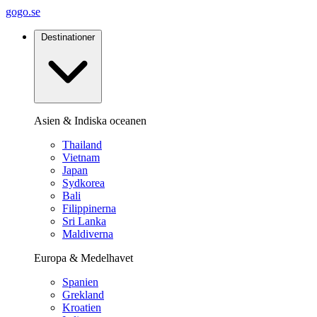
gogo.se
Destinationer
Asien & Indiska oceanen
Thailand
Vietnam
Japan
Sydkorea
Bali
Filippinerna
Sri Lanka
Maldiverna
Europa & Medelhavet
Spanien
Grekland
Kroatien