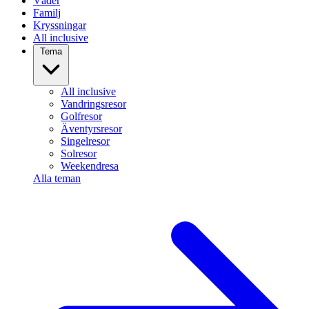
Väder
Familj
Kryssningar
All inclusive
Tema
All inclusive
Vandringsresor
Golfresor
Äventyrsresor
Singelresor
Solresor
Weekendresa
Alla teman