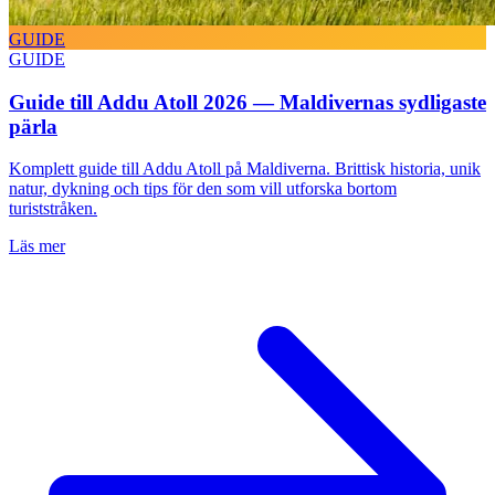
GUIDE
GUIDE
Guide till Addu Atoll 2026 — Maldivernas sydligaste
pärla
Komplett guide till Addu Atoll på Maldiverna. Brittisk historia, unik
natur, dykning och tips för den som vill utforska bortom
turiststråken.
Läs mer