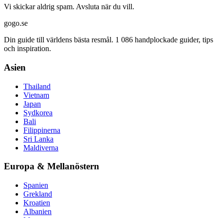
Vi skickar aldrig spam. Avsluta när du vill.
gogo.se
Din guide till världens bästa resmål. 1 086 handplockade guider, tips
och inspiration.
Asien
Thailand
Vietnam
Japan
Sydkorea
Bali
Filippinerna
Sri Lanka
Maldiverna
Europa & Mellanöstern
Spanien
Grekland
Kroatien
Albanien