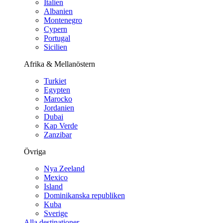
Italien
Albanien
Montenegro
Cypern
Portugal
Sicilien
Afrika & Mellanöstern
Turkiet
Egypten
Marocko
Jordanien
Dubai
Kap Verde
Zanzibar
Övriga
Nya Zeeland
Mexico
Island
Dominikanska republiken
Kuba
Sverige
Alla destinationer