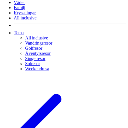
Väder
Familj
Kryssningar
All inclusive
Tema
All inclusive
Vandringsresor
Golfresor
Äventyrsresor
Singelresor
Solresor
Weekendresa