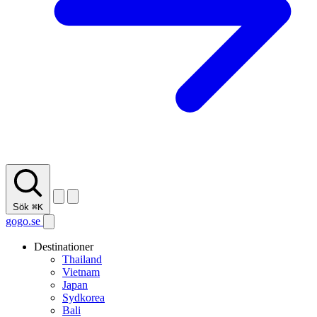
Sök
⌘K
gogo.se
Destinationer
Thailand
Vietnam
Japan
Sydkorea
Bali