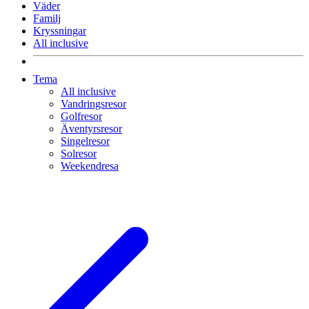
Väder
Familj
Kryssningar
All inclusive
Tema
All inclusive
Vandringsresor
Golfresor
Äventyrsresor
Singelresor
Solresor
Weekendresa