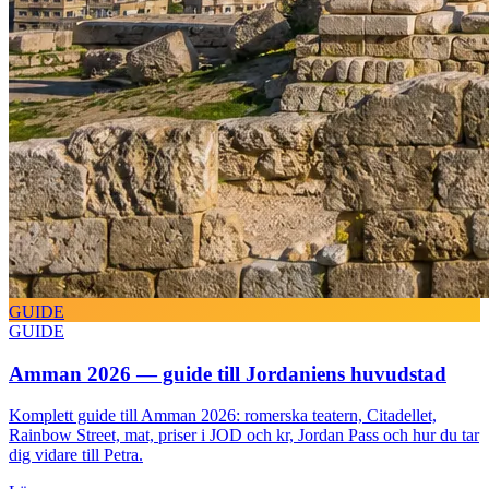
GUIDE
GUIDE
Amman 2026 — guide till Jordaniens huvudstad
Komplett guide till Amman 2026: romerska teatern, Citadellet,
Rainbow Street, mat, priser i JOD och kr, Jordan Pass och hur du tar
dig vidare till Petra.