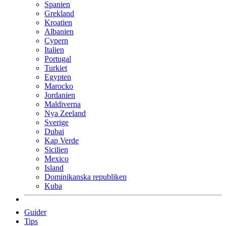
Spanien
Grekland
Kroatien
Albanien
Cypern
Italien
Portugal
Turkiet
Egypten
Marocko
Jordanien
Maldiverna
Nya Zeeland
Sverige
Dubai
Kap Verde
Sicilien
Mexico
Island
Dominikanska republiken
Kuba
Guider
Tips