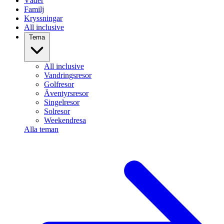
Väder
Familj
Kryssningar
All inclusive
Tema
All inclusive
Vandringsresor
Golfresor
Äventyrsresor
Singelresor
Solresor
Weekendresa
Alla teman