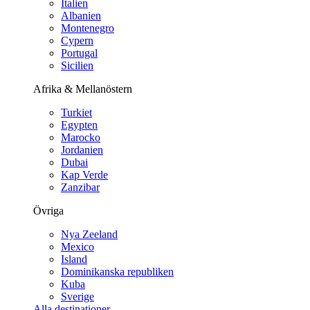
Italien
Albanien
Montenegro
Cypern
Portugal
Sicilien
Afrika & Mellanöstern
Turkiet
Egypten
Marocko
Jordanien
Dubai
Kap Verde
Zanzibar
Övriga
Nya Zeeland
Mexico
Island
Dominikanska republiken
Kuba
Sverige
Alla destinationer