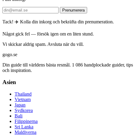
Prenumerera
Tack! ✈️ Kolla din inkorg och bekräfta din prenumeration.
Något gick fel — försök igen om en liten stund.
Vi skickar aldrig spam. Avsluta när du vill.
gogo.se
Din guide till världens bästa resmål. 1 086 handplockade guider, tips
och inspiration.
Asien
Thailand
Vietnam
Japan
Sydkorea
Bali
Filippinerna
Sri Lanka
Maldiverna