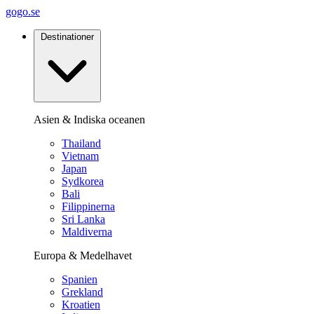
gogo.se
Destinationer
Asien & Indiska oceanen
Thailand
Vietnam
Japan
Sydkorea
Bali
Filippinerna
Sri Lanka
Maldiverna
Europa & Medelhavet
Spanien
Grekland
Kroatien