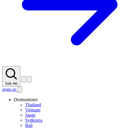
Sök
⌘K
gogo.se
Destinationer
Thailand
Vietnam
Japan
Sydkorea
Bali