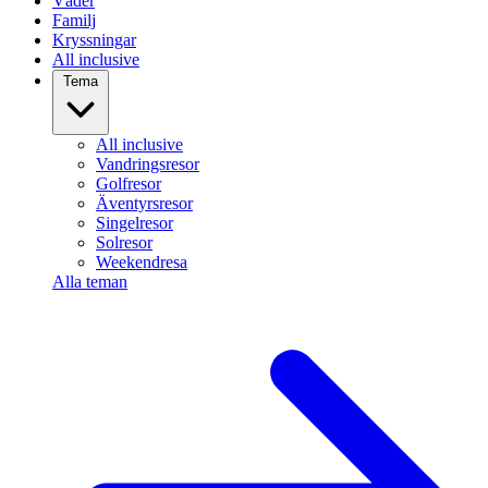
Väder
Familj
Kryssningar
All inclusive
Tema
All inclusive
Vandringsresor
Golfresor
Äventyrsresor
Singelresor
Solresor
Weekendresa
Alla teman