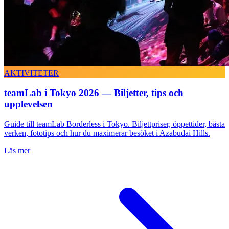
AKTIVITETER
teamLab i Tokyo 2026 — Biljetter, tips och
upplevelsen
Guide till teamLab Borderless i Tokyo. Biljettpriser, öppettider, bästa
verken, fototips och hur du maximerar besöket i Azabudai Hills.
Läs mer