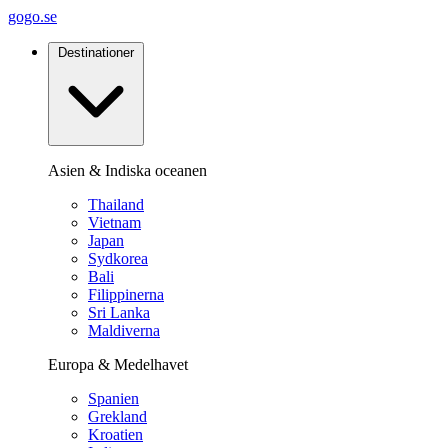
gogo.se
Destinationer
Asien & Indiska oceanen
Thailand
Vietnam
Japan
Sydkorea
Bali
Filippinerna
Sri Lanka
Maldiverna
Europa & Medelhavet
Spanien
Grekland
Kroatien