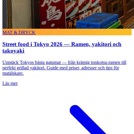
MAT & DRYCK
Street food i Tokyo 2026 — Ramen, yakitori och
takoyaki
Upptäck Tokyos bästa gatumat — från krämig tonkotsu-ramen till
perfekt grillad yakitori. Guide med priser, adresser och tips för
matälskare.
Läs mer