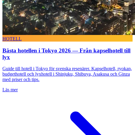
HOTELL
Bästa hotellen i Tokyo 2026 — Från kapselhotell till
lyx
Guide till hotell i Tokyo för svenska resenärer. Kapselhotell, ryokan,
budgethotell och lyxhotell i Shinjuku, Shibuya, Asakusa och Ginza
med priser och tips.
Läs mer