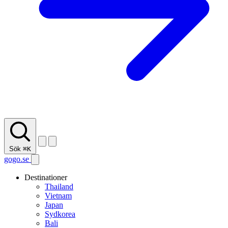
Sök
⌘K
gogo.se
Destinationer
Thailand
Vietnam
Japan
Sydkorea
Bali