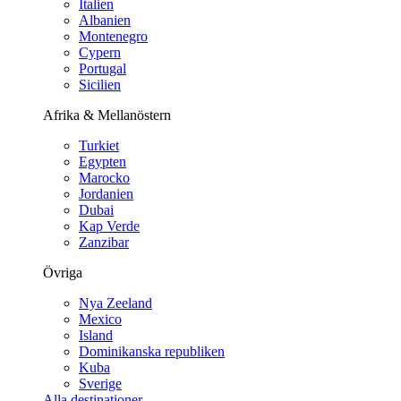
Italien
Albanien
Montenegro
Cypern
Portugal
Sicilien
Afrika & Mellanöstern
Turkiet
Egypten
Marocko
Jordanien
Dubai
Kap Verde
Zanzibar
Övriga
Nya Zeeland
Mexico
Island
Dominikanska republiken
Kuba
Sverige
Alla destinationer