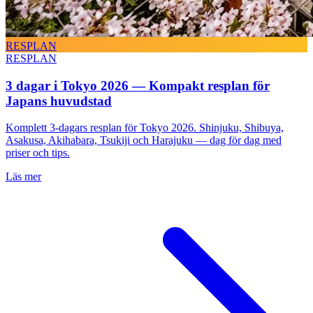
RESPLAN
RESPLAN
3 dagar i Tokyo 2026 — Kompakt resplan för
Japans huvudstad
Komplett 3-dagars resplan för Tokyo 2026. Shinjuku, Shibuya,
Asakusa, Akihabara, Tsukiji och Harajuku — dag för dag med
priser och tips.
Läs mer