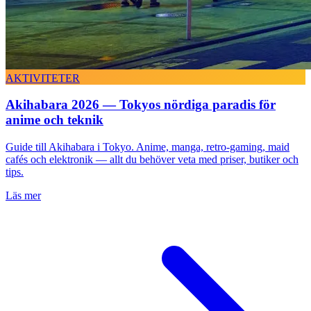
AKTIVITETER
Akihabara 2026 — Tokyos nördiga paradis för
anime och teknik
Guide till Akihabara i Tokyo. Anime, manga, retro-gaming, maid
cafés och elektronik — allt du behöver veta med priser, butiker och
tips.
Läs mer