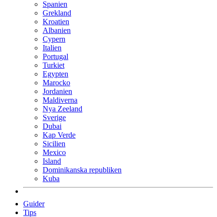
Spanien
Grekland
Kroatien
Albanien
Cypern
Italien
Portugal
Turkiet
Egypten
Marocko
Jordanien
Maldiverna
Nya Zeeland
Sverige
Dubai
Kap Verde
Sicilien
Mexico
Island
Dominikanska republiken
Kuba
Guider
Tips