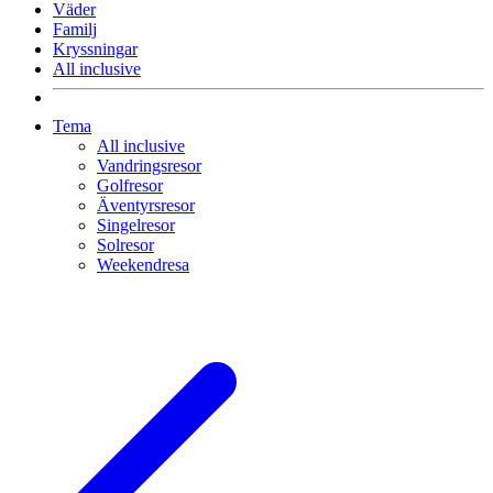
Väder
Familj
Kryssningar
All inclusive
Tema
All inclusive
Vandringsresor
Golfresor
Äventyrsresor
Singelresor
Solresor
Weekendresa