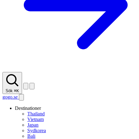
Sök
⌘K
gogo.se
Destinationer
Thailand
Vietnam
Japan
Sydkorea
Bali