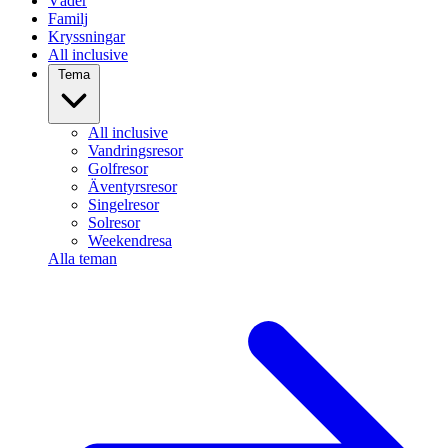
Väder
Familj
Kryssningar
All inclusive
Tema
All inclusive
Vandringsresor
Golfresor
Äventyrsresor
Singelresor
Solresor
Weekendresa
Alla teman