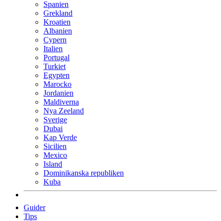
Spanien
Grekland
Kroatien
Albanien
Cypern
Italien
Portugal
Turkiet
Egypten
Marocko
Jordanien
Maldiverna
Nya Zeeland
Sverige
Dubai
Kap Verde
Sicilien
Mexico
Island
Dominikanska republiken
Kuba
Guider
Tips