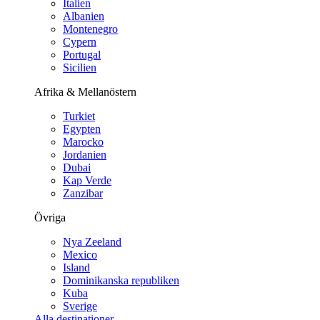
Italien
Albanien
Montenegro
Cypern
Portugal
Sicilien
Afrika & Mellanöstern
Turkiet
Egypten
Marocko
Jordanien
Dubai
Kap Verde
Zanzibar
Övriga
Nya Zeeland
Mexico
Island
Dominikanska republiken
Kuba
Sverige
Alla destinationer