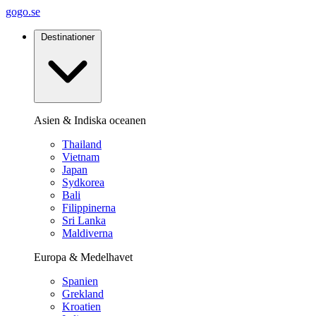
gogo.se
Destinationer
Asien & Indiska oceanen
Thailand
Vietnam
Japan
Sydkorea
Bali
Filippinerna
Sri Lanka
Maldiverna
Europa & Medelhavet
Spanien
Grekland
Kroatien