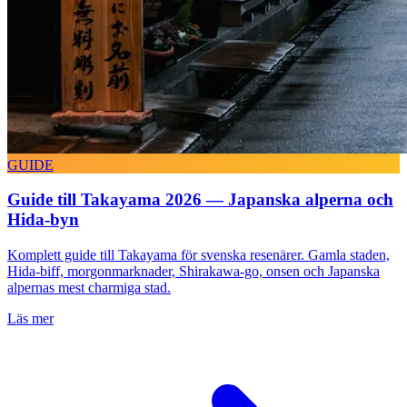
GUIDE
Guide till Takayama 2026 — Japanska alperna och
Hida-byn
Komplett guide till Takayama för svenska resenärer. Gamla staden,
Hida-biff, morgonmarknader, Shirakawa-go, onsen och Japanska
alpernas mest charmiga stad.
Läs mer