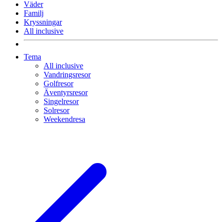
Väder
Familj
Kryssningar
All inclusive
Tema
All inclusive
Vandringsresor
Golfresor
Äventyrsresor
Singelresor
Solresor
Weekendresa