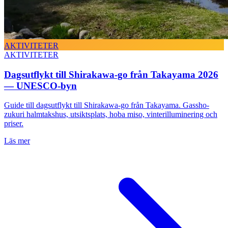
AKTIVITETER
AKTIVITETER
Dagsutflykt till Shirakawa-go från Takayama 2026
— UNESCO-byn
Guide till dagsutflykt till Shirakawa-go från Takayama. Gassho-
zukuri halmtakshus, utsiktsplats, hoba miso, vinterilluminering och
priser.
Läs mer