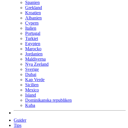
Spanien
Grekland
Kroatien
Albanien
Cypern
Italien
Portugal
Turkiet
Egypten
Marocko
Jordanien
Maldiverna
Nya Zeeland
Sverige
Dubai
Kap Verde
Sicilien
Mexico
Island
Dominikanska republiken
Kuba
Guider
Tips