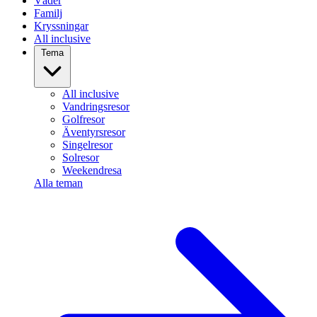
Väder
Familj
Kryssningar
All inclusive
Tema
All inclusive
Vandringsresor
Golfresor
Äventyrsresor
Singelresor
Solresor
Weekendresa
Alla teman