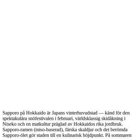
Sapporo på Hokkaido är Japans vinterhuvudstad — känd för den
spektakulära snöfestivalen i februari, världsklassig skidåkning i
Niseko och en matkultur präglad av Hokkaidos rika jordbruk.
Sapporo-ramen (miso-baserad), färska skaldjur och det berömda
Sapporo-ölet gör staden till en kulinarisk höjdpunkt. På sommaren