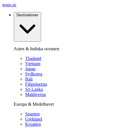
gogo.se
Destinationer
Asien & Indiska oceanen
Thailand
Vietnam
Japan
Sydkorea
Bali
Filippinerna
Sri Lanka
Maldiverna
Europa & Medelhavet
Spanien
Grekland
Kroatien