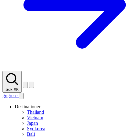
Sök
⌘K
gogo.se
Destinationer
Thailand
Vietnam
Japan
Sydkorea
Bali