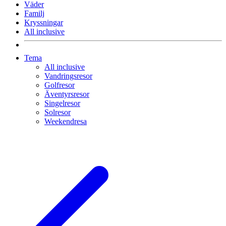
Väder
Familj
Kryssningar
All inclusive
Tema
All inclusive
Vandringsresor
Golfresor
Äventyrsresor
Singelresor
Solresor
Weekendresa