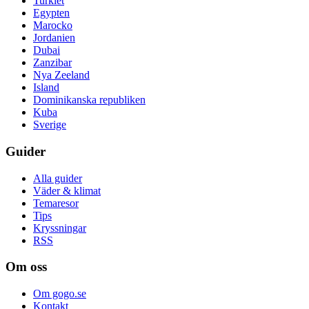
Turkiet
Egypten
Marocko
Jordanien
Dubai
Zanzibar
Nya Zeeland
Island
Dominikanska republiken
Kuba
Sverige
Guider
Alla guider
Väder & klimat
Temaresor
Tips
Kryssningar
RSS
Om oss
Om gogo.se
Kontakt