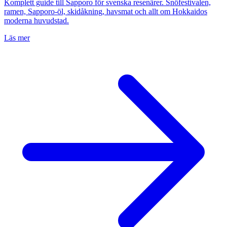
Komplett guide till Sapporo för svenska resenärer. Snöfestivalen,
ramen, Sapporo-öl, skidåkning, havsmat och allt om Hokkaidos
moderna huvudstad.
Läs mer