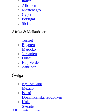
Italien
Albanien
Montenegro
Cypern
Portugal
Sicilien
Afrika & Mellanöstern
Turkiet
Egypten
Marocko
Jordanien
Dubai
Kap Verde
Zanzibar
Övriga
Nya Zeeland
Mexico
Island
Dominikanska republiken
Kuba
Sverige
Alla destinationer