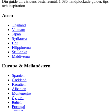
Din guide till världens bästa resmål. 1 086 handplockade guider, tips
och inspiration.
Asien
Thailand
Vietnam
Japan
Sydkorea
Bali
Filippinerna
Sri Lanka
Maldiverna
Europa & Mellanöstern
Spanien
Grekland
Kroatien
Albanien
Montenegro
Cypern
Italien
Portugal