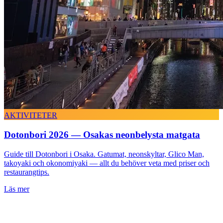
AKTIVITETER
Dotonbori 2026 — Osakas neonbelysta matgata
Guide till Dotonbori i Osaka. Gatumat, neonskyltar, Glico Man,
takoyaki och okonomiyaki — allt du behöver veta med priser och
restaurangtips.
Läs mer