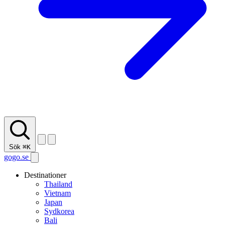
Sök
⌘K
gogo.se
Destinationer
Thailand
Vietnam
Japan
Sydkorea
Bali