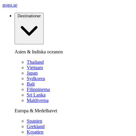
gogo.se
Destinationer
Asien & Indiska oceanen
Thailand
Vietnam
Japan
Sydkorea
Bali
Filippinerna
Sri Lanka
Maldiverna
Europa & Medelhavet
Spanien
Grekland
Kroatien