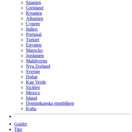
Spanien
Grekland
Kroatien
Albanien
Cypern
Italien
Portugal
Turkiet
Egypten
Marocko
Jordanien
Maldiverna
Nya Zeeland
Sverige
Dubai
Kap Verde
Sicilien
Mexico
Island
Dominikanska republiken
Kuba
Guider
Tips