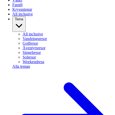
Väder
Familj
Kryssningar
All inclusive
Tema
All inclusive
Vandringsresor
Golfresor
Äventyrsresor
Singelresor
Solresor
Weekendresa
Alla teman