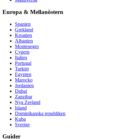
Europa & Mellanöstern
Spanien
Grekland
Kroatien
Albanien
Montenegro
Cypern
Italien
Portugal
Turkiet
Egypten
Marocko
Jordanien
Dubai
Zanzibar
Nya Zeeland
Island
Dominikanska republiken
Kuba
Sverige
Guider