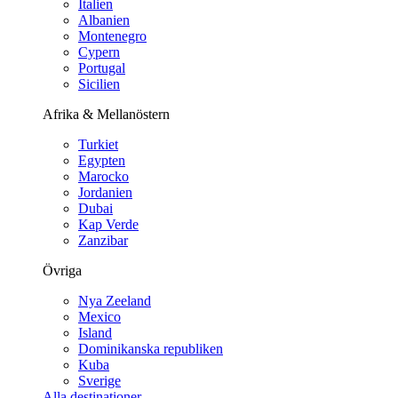
Italien
Albanien
Montenegro
Cypern
Portugal
Sicilien
Afrika & Mellanöstern
Turkiet
Egypten
Marocko
Jordanien
Dubai
Kap Verde
Zanzibar
Övriga
Nya Zeeland
Mexico
Island
Dominikanska republiken
Kuba
Sverige
Alla destinationer