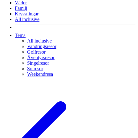
Väder
Familj
Kryssningar
All inclusive
Tema
All inclusive
Vandringsresor
Golfresor
Äventyrsresor
Singelresor
Solresor
Weekendresa