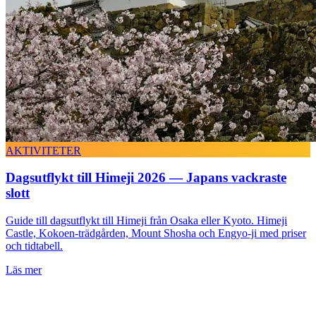
AKTIVITETER
Dagsutflykt till Himeji 2026 — Japans vackraste
slott
Guide till dagsutflykt till Himeji från Osaka eller Kyoto. Himeji
Castle, Kokoen-trädgården, Mount Shosha och Engyo-ji med priser
och tidtabell.
Läs mer