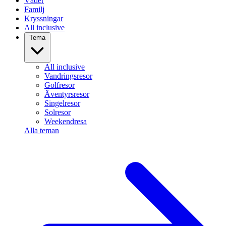
Väder
Familj
Kryssningar
All inclusive
Tema
All inclusive
Vandringsresor
Golfresor
Äventyrsresor
Singelresor
Solresor
Weekendresa
Alla teman