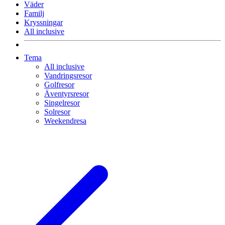
Väder
Familj
Kryssningar
All inclusive
Tema
All inclusive
Vandringsresor
Golfresor
Äventyrsresor
Singelresor
Solresor
Weekendresa