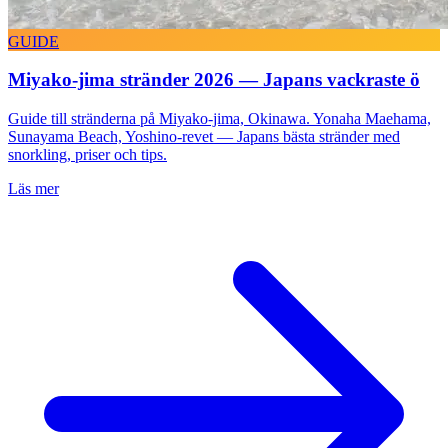
GUIDE
Miyako-jima stränder 2026 — Japans vackraste ö
Guide till stränderna på Miyako-jima, Okinawa. Yonaha Maehama,
Sunayama Beach, Yoshino-revet — Japans bästa stränder med
snorkling, priser och tips.
Läs mer