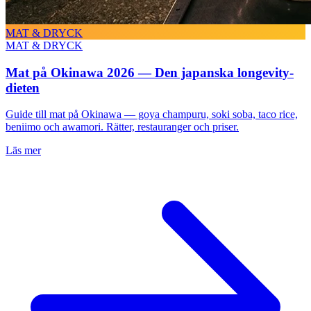
MAT & DRYCK
MAT & DRYCK
Mat på Okinawa 2026 — Den japanska longevity-
dieten
Guide till mat på Okinawa — goya champuru, soki soba, taco rice,
beniimo och awamori. Rätter, restauranger och priser.
Läs mer