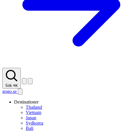
Sök
⌘K
gogo.se
Destinationer
Thailand
Vietnam
Japan
Sydkorea
Bali