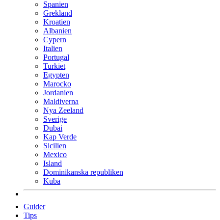
Spanien
Grekland
Kroatien
Albanien
Cypern
Italien
Portugal
Turkiet
Egypten
Marocko
Jordanien
Maldiverna
Nya Zeeland
Sverige
Dubai
Kap Verde
Sicilien
Mexico
Island
Dominikanska republiken
Kuba
Guider
Tips