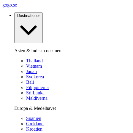
gogo.se
Destinationer
Asien & Indiska oceanen
Thailand
Vietnam
Japan
Sydkorea
Bali
Filippinerna
Sri Lanka
Maldiverna
Europa & Medelhavet
Spanien
Grekland
Kroatien