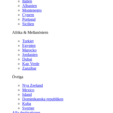
Italien
Albanien
Montenegro
Cypern
Portugal
Sicilien
Afrika & Mellanöstern
Turkiet
Egypten
Marocko
Jordanien
Dubai
Kap Verde
Zanzibar
Övriga
Nya Zeeland
Mexico
Island
Dominikanska republiken
Kuba
Sverige
Alla destinationer