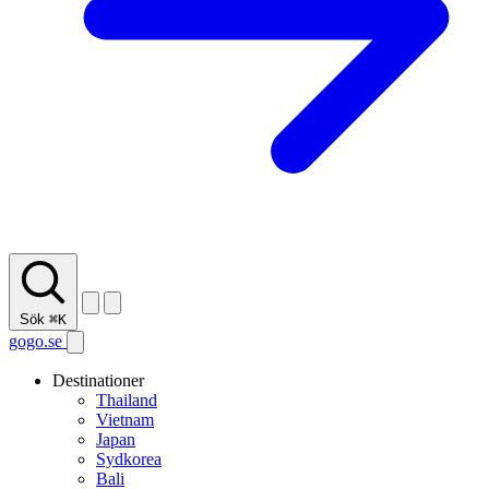
Sök
⌘K
gogo.se
Destinationer
Thailand
Vietnam
Japan
Sydkorea
Bali