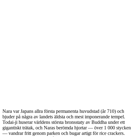
Nara var Japans allra första permanenta huvudstad (år 710) och
bjuder på några av landets äldsta och mest imponerande tempel.
Todai-ji huserar världens största bronsstaty av Buddha under ett
gigantiskt trätak, och Naras berömda hjortar — över 1 000 stycken
— vandrar fritt genom parken och bugar artigt för rice crackers.