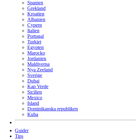
Spanien
Grekland
Kroatien
Albanien
Cypern
Italien
Portugal
Turkiet
Egypten
Marocko
Jordanien
Maldiverna
Nya Zeeland
Sverige
Dubai
Kap Verde
Sicilien
Mexico
Island
Dominikanska republiken
Kuba
Guider
Tips