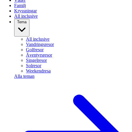
Väder
Familj
Kryssningar
All inclusive
Tema
All inclusive
Vandringsresor
Golfresor
Äventyrsresor
Singelresor
Solresor
Weekendresa
Alla teman