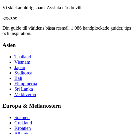
Vi skickar aldrig spam. Avsluta när du vill.
gogo.se
Din guide till världens bästa resmål. 1 086 handplockade guider, tips
och inspiration.
Asien
Thailand
Vietnam
Japan
Sydkorea
Bali
Filippinerna
Sri Lanka
Maldiverna
Europa & Mellanöstern
Spanien
Grekland
Kroatien
Albanien