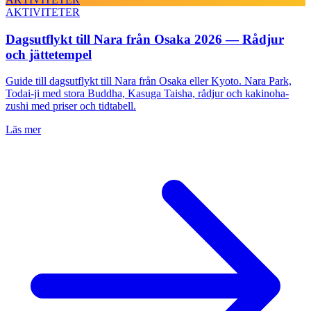
AKTIVITETER
Dagsutflykt till Nara från Osaka 2026 — Rådjur
och jättetempel
Guide till dagsutflykt till Nara från Osaka eller Kyoto. Nara Park,
Todai-ji med stora Buddha, Kasuga Taisha, rådjur och kakinoha-
zushi med priser och tidtabell.
Läs mer