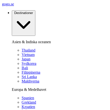
gogo.se
Destinationer
Asien & Indiska oceanen
Thailand
Vietnam
Japan
Sydkorea
Bali
Filippinerna
Sri Lanka
Maldiverna
Europa & Medelhavet
Spanien
Grekland
Kroatien