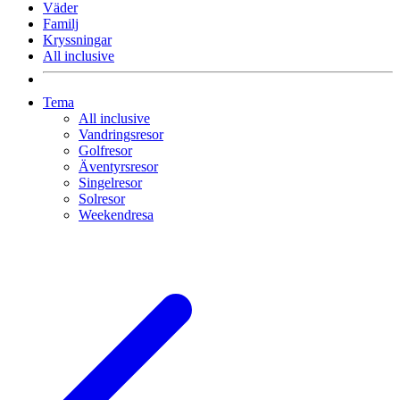
Väder
Familj
Kryssningar
All inclusive
Tema
All inclusive
Vandringsresor
Golfresor
Äventyrsresor
Singelresor
Solresor
Weekendresa