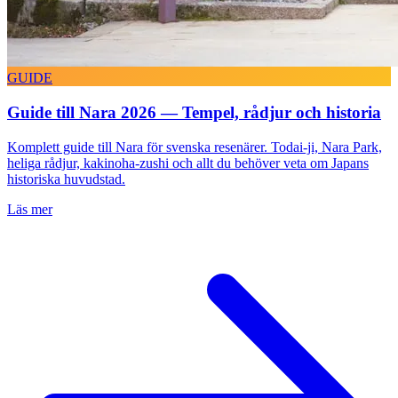
GUIDE
Guide till Nara 2026 — Tempel, rådjur och historia
Komplett guide till Nara för svenska resenärer. Todai-ji, Nara Park,
heliga rådjur, kakinoha-zushi och allt du behöver veta om Japans
historiska huvudstad.
Läs mer