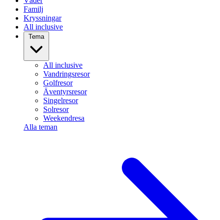
Väder
Familj
Kryssningar
All inclusive
Tema
All inclusive
Vandringsresor
Golfresor
Äventyrsresor
Singelresor
Solresor
Weekendresa
Alla teman