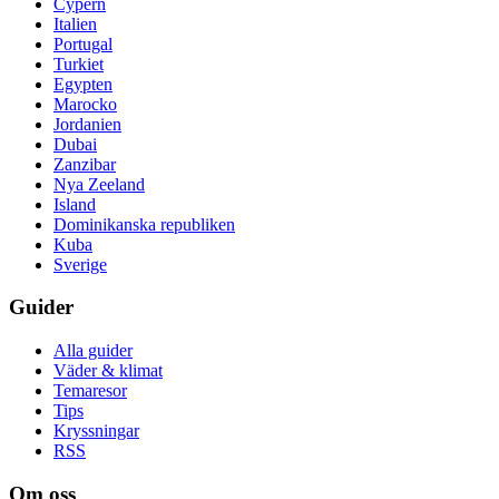
Cypern
Italien
Portugal
Turkiet
Egypten
Marocko
Jordanien
Dubai
Zanzibar
Nya Zeeland
Island
Dominikanska republiken
Kuba
Sverige
Guider
Alla guider
Väder & klimat
Temaresor
Tips
Kryssningar
RSS
Om oss