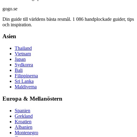
gogo.se
Din guide till världens bästa resmål. 1 086 handplockade guider, tips
och inspiration.
Asien
Thailand
Vietnam
Japan
Sydkorea
Bali
Filippinerna
Sri Lanka
Maldiverna
Europa & Mellanöstern
Spanien
Grekland
Kroatien
Albanien
Montenegro