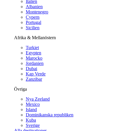
Italien
Albanien
Montenegro
Cypern
Portugal
Sicilien
Afrika & Mellanöstern
Turkiet
Egypten
Marocko
Jordanien
Dubai
Kap Verde
Zanzibar
Övriga
Nya Zeeland
Mexico
Island
Dominikanska republiken
Kuba
Sverige
Alla destinationer