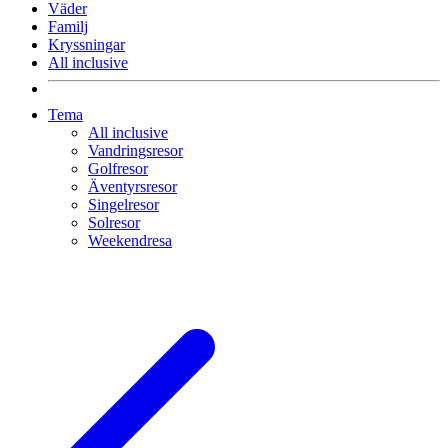
Väder
Familj
Kryssningar
All inclusive
Tema
All inclusive
Vandringsresor
Golfresor
Äventyrsresor
Singelresor
Solresor
Weekendresa