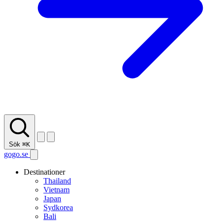
Sök
⌘K
gogo.se
Destinationer
Thailand
Vietnam
Japan
Sydkorea
Bali