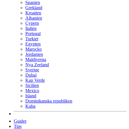
Spanien
Grekland
Kroatien
Albanien
Cypern
Italien
Portugal
Turkiet
Egypten
Marocko
Jordanien
Maldiverna
Nya Zeeland
Sverige
Dubai
Kap Verde
Sicilien
Mexico
Island
Dominikanska republiken
Kuba
Guider
Tips