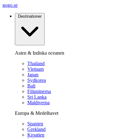
gogo.se
Destinationer
Asien & Indiska oceanen
Thailand
Vietnam
Japan
Sydkorea
Bali
Filippinerna
Sri Lanka
Maldiverna
Europa & Medelhavet
Spanien
Grekland
Kroatien