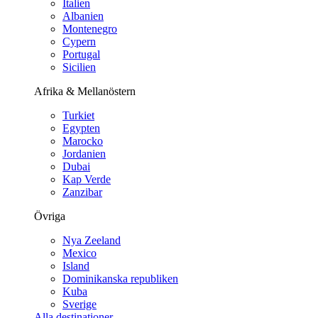
Italien
Albanien
Montenegro
Cypern
Portugal
Sicilien
Afrika & Mellanöstern
Turkiet
Egypten
Marocko
Jordanien
Dubai
Kap Verde
Zanzibar
Övriga
Nya Zeeland
Mexico
Island
Dominikanska republiken
Kuba
Sverige
Alla destinationer