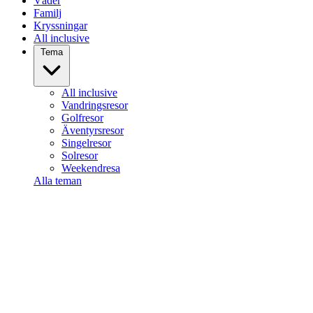
Väder
Familj
Kryssningar
All inclusive
Tema
All inclusive
Vandringsresor
Golfresor
Äventyrsresor
Singelresor
Solresor
Weekendresa
Alla teman