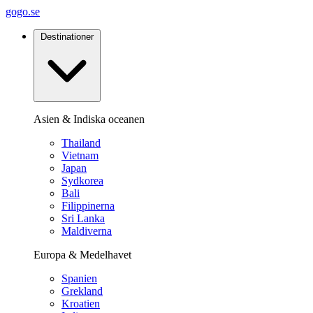
gogo.se
Destinationer
Asien & Indiska oceanen
Thailand
Vietnam
Japan
Sydkorea
Bali
Filippinerna
Sri Lanka
Maldiverna
Europa & Medelhavet
Spanien
Grekland
Kroatien