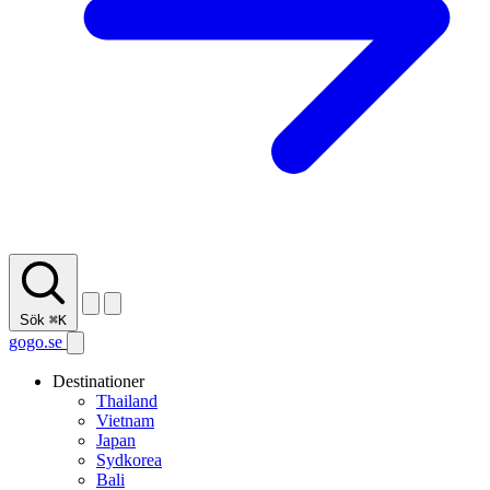
Sök
⌘K
gogo.se
Destinationer
Thailand
Vietnam
Japan
Sydkorea
Bali