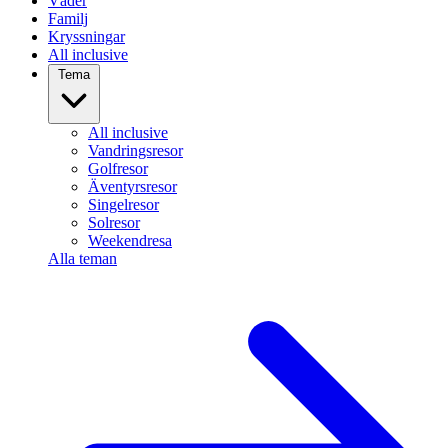
Väder
Familj
Kryssningar
All inclusive
Tema
All inclusive
Vandringsresor
Golfresor
Äventyrsresor
Singelresor
Solresor
Weekendresa
Alla teman