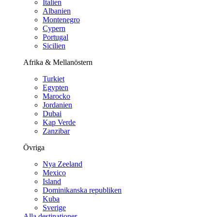
Italien
Albanien
Montenegro
Cypern
Portugal
Sicilien
Afrika & Mellanöstern
Turkiet
Egypten
Marocko
Jordanien
Dubai
Kap Verde
Zanzibar
Övriga
Nya Zeeland
Mexico
Island
Dominikanska republiken
Kuba
Sverige
Alla destinationer