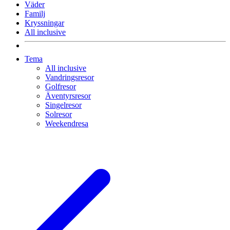
Väder
Familj
Kryssningar
All inclusive
Tema
All inclusive
Vandringsresor
Golfresor
Äventyrsresor
Singelresor
Solresor
Weekendresa