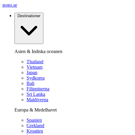
gogo.se
Destinationer
Asien & Indiska oceanen
Thailand
Vietnam
Japan
Sydkorea
Bali
Filippinerna
Sri Lanka
Maldiverna
Europa & Medelhavet
Spanien
Grekland
Kroatien