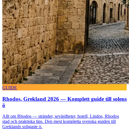
GUIDE
Rhodos, Grekland 2026 — Komplett guide till solens
ö
Allt om Rhodos — stränder, sevärdheter, hotell, Lindos, Rhodos
stad och praktiska tips. Den mest kompletta svenska guiden till
Greklands soligaste ö.