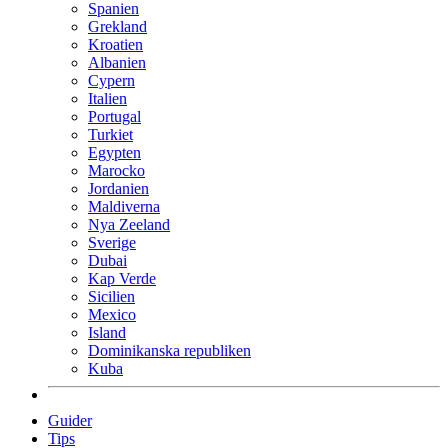
Spanien
Grekland
Kroatien
Albanien
Cypern
Italien
Portugal
Turkiet
Egypten
Marocko
Jordanien
Maldiverna
Nya Zeeland
Sverige
Dubai
Kap Verde
Sicilien
Mexico
Island
Dominikanska republiken
Kuba
Guider
Tips