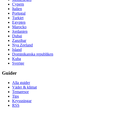
Cypern
Italien
Portugal
Turkiet
Egypten
Marocko
Jordanien
Dubai
Zanzibar
Nya Zeeland
Island
Dominikanska republiken
Kuba
Sverige
Guider
Alla guider
Väder & klimat
Temaresor
Tips
Kryssningar
RSS