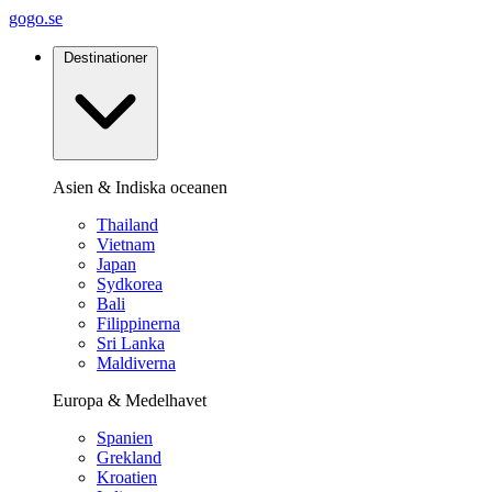
gogo.se
Destinationer
Asien & Indiska oceanen
Thailand
Vietnam
Japan
Sydkorea
Bali
Filippinerna
Sri Lanka
Maldiverna
Europa & Medelhavet
Spanien
Grekland
Kroatien