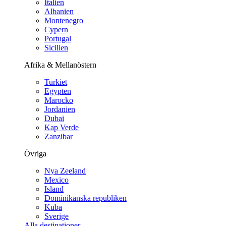
Italien
Albanien
Montenegro
Cypern
Portugal
Sicilien
Afrika & Mellanöstern
Turkiet
Egypten
Marocko
Jordanien
Dubai
Kap Verde
Zanzibar
Övriga
Nya Zeeland
Mexico
Island
Dominikanska republiken
Kuba
Sverige
Alla destinationer