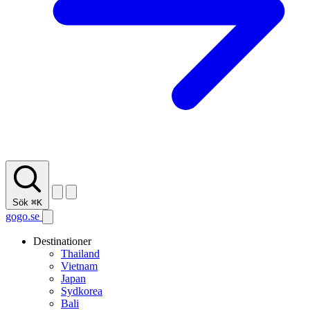
Sök
⌘K
gogo.se
Destinationer
Thailand
Vietnam
Japan
Sydkorea
Bali