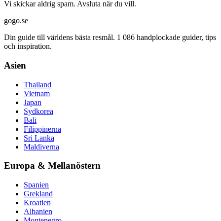
Vi skickar aldrig spam. Avsluta när du vill.
gogo.se
Din guide till världens bästa resmål. 1 086 handplockade guider, tips
och inspiration.
Asien
Thailand
Vietnam
Japan
Sydkorea
Bali
Filippinerna
Sri Lanka
Maldiverna
Europa & Mellanöstern
Spanien
Grekland
Kroatien
Albanien
Montenegro