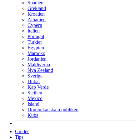
Spanien
Grekland
Kroatien
Albanien
Cypern
Italien
Portugal
Turkiet
Egypten
Marocko
Jordanien
Maldiverna
Nya Zeeland
Sverige
Dubai
Kap Verde
Sicilien
Mexico
Island
Dominikanska republiken
Kuba
Guider
Tips