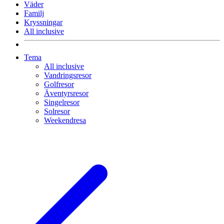
Väder
Familj
Kryssningar
All inclusive
Tema
All inclusive
Vandringsresor
Golfresor
Äventyrsresor
Singelresor
Solresor
Weekendresa