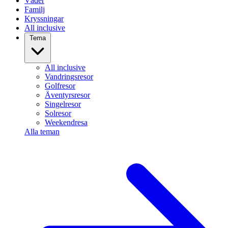
Väder
Familj
Kryssningar
All inclusive
Tema
All inclusive
Vandringsresor
Golfresor
Äventyrsresor
Singelresor
Solresor
Weekendresa
Alla teman