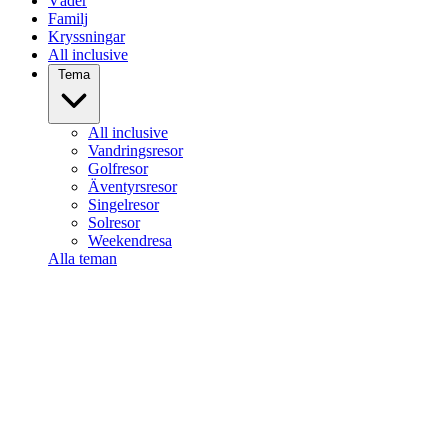
Väder
Familj
Kryssningar
All inclusive
Tema
All inclusive
Vandringsresor
Golfresor
Äventyrsresor
Singelresor
Solresor
Weekendresa
Alla teman