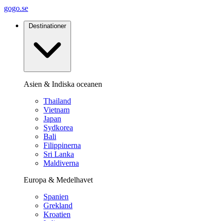
gogo.se
Destinationer
Asien & Indiska oceanen
Thailand
Vietnam
Japan
Sydkorea
Bali
Filippinerna
Sri Lanka
Maldiverna
Europa & Medelhavet
Spanien
Grekland
Kroatien