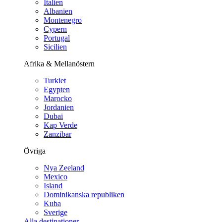
Italien
Albanien
Montenegro
Cypern
Portugal
Sicilien
Afrika & Mellanöstern
Turkiet
Egypten
Marocko
Jordanien
Dubai
Kap Verde
Zanzibar
Övriga
Nya Zeeland
Mexico
Island
Dominikanska republiken
Kuba
Sverige
Alla destinationer