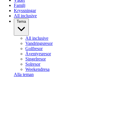
Väder
Familj
Kryssningar
All inclusive
Tema
All inclusive
Vandringsresor
Golfresor
Äventyrsresor
Singelresor
Solresor
Weekendresa
Alla teman