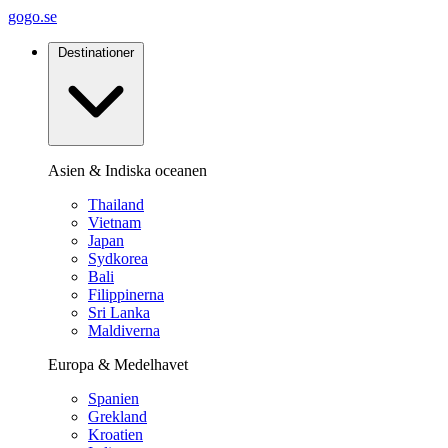
gogo.se
Destinationer
Asien & Indiska oceanen
Thailand
Vietnam
Japan
Sydkorea
Bali
Filippinerna
Sri Lanka
Maldiverna
Europa & Medelhavet
Spanien
Grekland
Kroatien