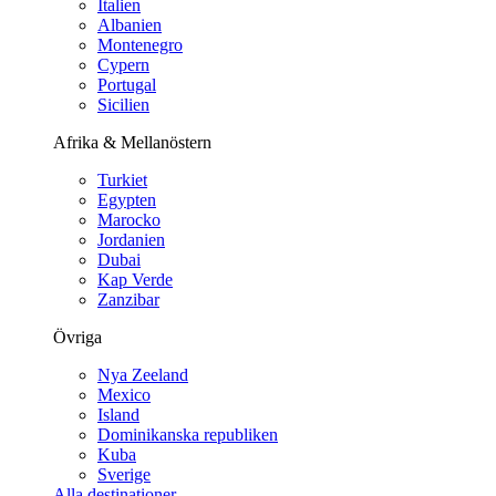
Italien
Albanien
Montenegro
Cypern
Portugal
Sicilien
Afrika & Mellanöstern
Turkiet
Egypten
Marocko
Jordanien
Dubai
Kap Verde
Zanzibar
Övriga
Nya Zeeland
Mexico
Island
Dominikanska republiken
Kuba
Sverige
Alla destinationer