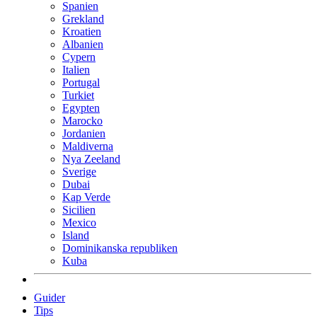
Spanien
Grekland
Kroatien
Albanien
Cypern
Italien
Portugal
Turkiet
Egypten
Marocko
Jordanien
Maldiverna
Nya Zeeland
Sverige
Dubai
Kap Verde
Sicilien
Mexico
Island
Dominikanska republiken
Kuba
Guider
Tips