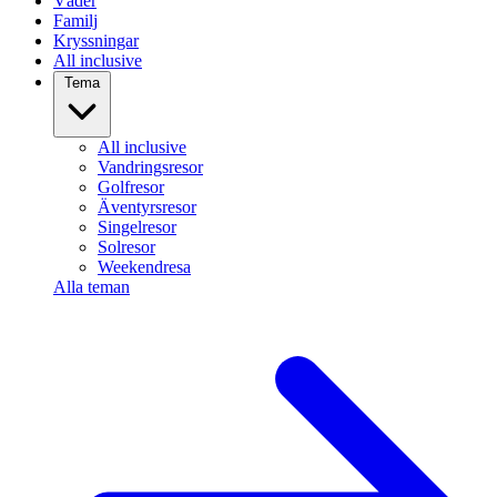
Väder
Familj
Kryssningar
All inclusive
Tema
All inclusive
Vandringsresor
Golfresor
Äventyrsresor
Singelresor
Solresor
Weekendresa
Alla teman