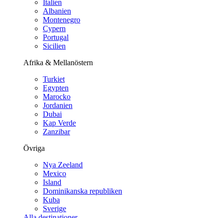
Italien
Albanien
Montenegro
Cypern
Portugal
Sicilien
Afrika & Mellanöstern
Turkiet
Egypten
Marocko
Jordanien
Dubai
Kap Verde
Zanzibar
Övriga
Nya Zeeland
Mexico
Island
Dominikanska republiken
Kuba
Sverige
Alla destinationer