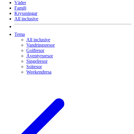
Väder
Familj
Kryssningar
All inclusive
Tema
All inclusive
Vandringsresor
Golfresor
Äventyrsresor
Singelresor
Solresor
Weekendresa