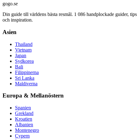
gogo.se
Din guide till världens bästa resmål. 1 086 handplockade guider, tips
och inspiration.
Asien
Thailand
Vietnam
Japan
Sydkorea
Bali
Filippinerna
Sri Lanka
Maldiverna
Europa & Mellanöstern
Spanien
Grekland
Kroatien
Albanien
Montenegro
Cypern