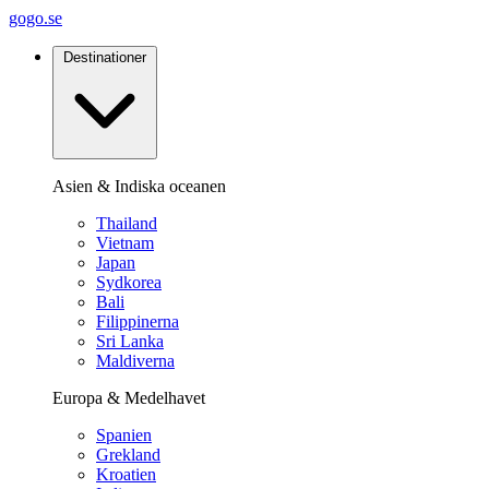
gogo.se
Destinationer
Asien & Indiska oceanen
Thailand
Vietnam
Japan
Sydkorea
Bali
Filippinerna
Sri Lanka
Maldiverna
Europa & Medelhavet
Spanien
Grekland
Kroatien