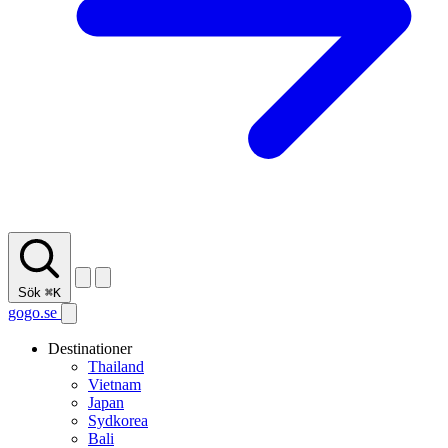
Sök
⌘K
gogo.se
Destinationer
Thailand
Vietnam
Japan
Sydkorea
Bali