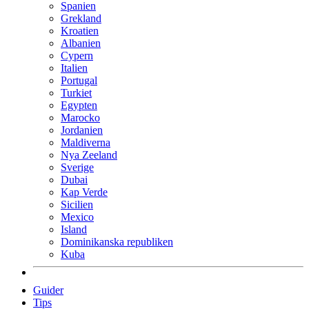
Spanien
Grekland
Kroatien
Albanien
Cypern
Italien
Portugal
Turkiet
Egypten
Marocko
Jordanien
Maldiverna
Nya Zeeland
Sverige
Dubai
Kap Verde
Sicilien
Mexico
Island
Dominikanska republiken
Kuba
Guider
Tips