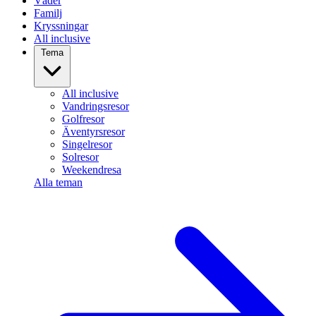
Väder
Familj
Kryssningar
All inclusive
Tema
All inclusive
Vandringsresor
Golfresor
Äventyrsresor
Singelresor
Solresor
Weekendresa
Alla teman