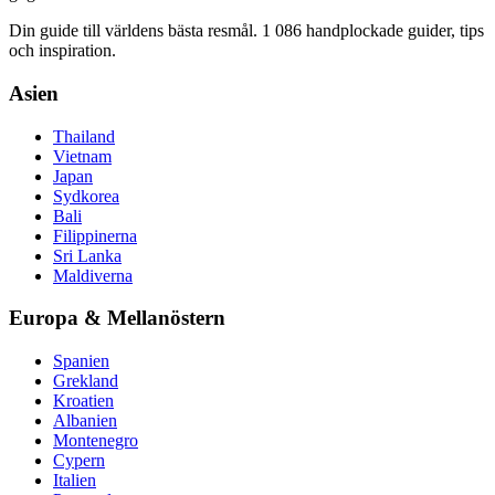
Din guide till världens bästa resmål. 1 086 handplockade guider, tips
och inspiration.
Asien
Thailand
Vietnam
Japan
Sydkorea
Bali
Filippinerna
Sri Lanka
Maldiverna
Europa & Mellanöstern
Spanien
Grekland
Kroatien
Albanien
Montenegro
Cypern
Italien