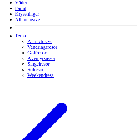
Väder
Familj
Kryssningar
All inclusive
Tema
All inclusive
Vandringsresor
Golfresor
Äventyrsresor
Singelresor
Solresor
Weekendresa