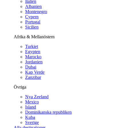
Italien
Albanien
Montenegro
Cypern
Portugal
Sicilien
Afrika & Mellanöstern
Turkiet
Egypten
Marocko
Jordanien
Dubai
Kap Verde
Zanzibar
Övriga
Nya Zeeland
Mexico
Island
Dominikanska republiken
Kuba
Sverige
Alla destinationer