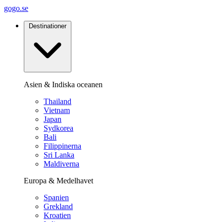
gogo.se
Destinationer
Asien & Indiska oceanen
Thailand
Vietnam
Japan
Sydkorea
Bali
Filippinerna
Sri Lanka
Maldiverna
Europa & Medelhavet
Spanien
Grekland
Kroatien