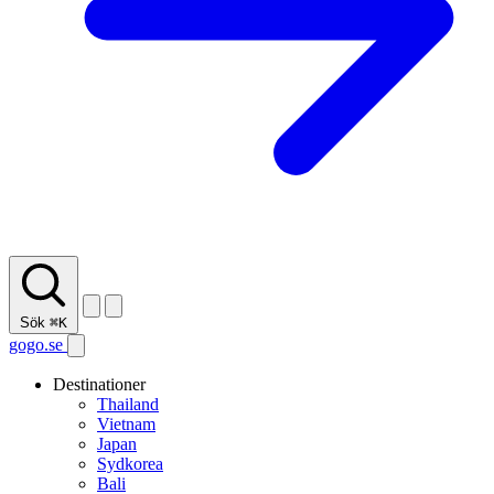
Sök
⌘K
gogo.se
Destinationer
Thailand
Vietnam
Japan
Sydkorea
Bali