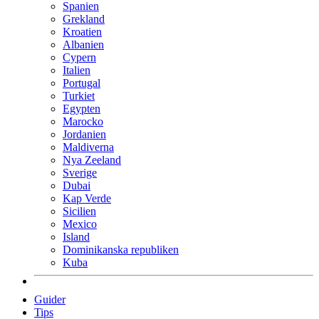
Spanien
Grekland
Kroatien
Albanien
Cypern
Italien
Portugal
Turkiet
Egypten
Marocko
Jordanien
Maldiverna
Nya Zeeland
Sverige
Dubai
Kap Verde
Sicilien
Mexico
Island
Dominikanska republiken
Kuba
Guider
Tips