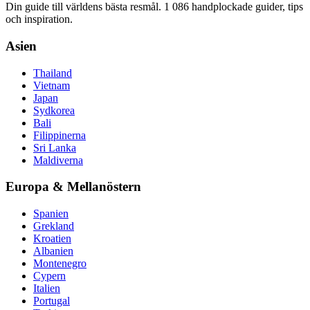
Din guide till världens bästa resmål. 1 086 handplockade guider, tips
och inspiration.
Asien
Thailand
Vietnam
Japan
Sydkorea
Bali
Filippinerna
Sri Lanka
Maldiverna
Europa & Mellanöstern
Spanien
Grekland
Kroatien
Albanien
Montenegro
Cypern
Italien
Portugal