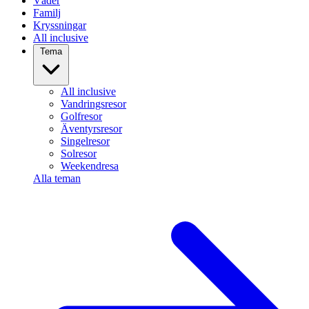
Väder
Familj
Kryssningar
All inclusive
Tema
All inclusive
Vandringsresor
Golfresor
Äventyrsresor
Singelresor
Solresor
Weekendresa
Alla teman