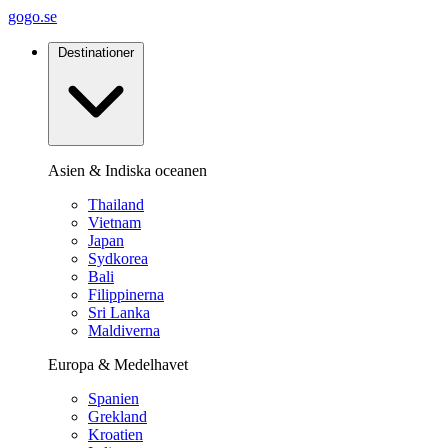
gogo.se
Destinationer
Asien & Indiska oceanen
Thailand
Vietnam
Japan
Sydkorea
Bali
Filippinerna
Sri Lanka
Maldiverna
Europa & Medelhavet
Spanien
Grekland
Kroatien