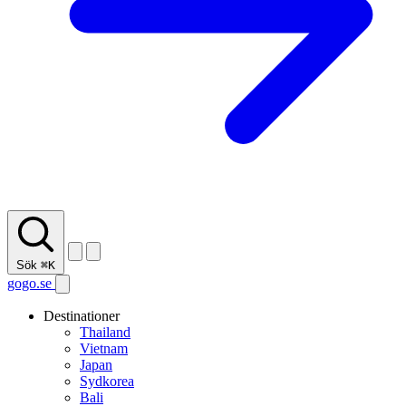
Sök
⌘K
gogo.se
Destinationer
Thailand
Vietnam
Japan
Sydkorea
Bali