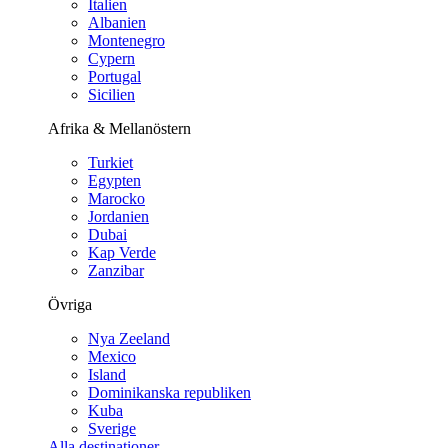
Italien
Albanien
Montenegro
Cypern
Portugal
Sicilien
Afrika & Mellanöstern
Turkiet
Egypten
Marocko
Jordanien
Dubai
Kap Verde
Zanzibar
Övriga
Nya Zeeland
Mexico
Island
Dominikanska republiken
Kuba
Sverige
Alla destinationer