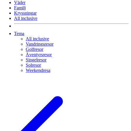
Väder
Familj
Kryssningar
All inclusive
Tema
All inclusive
Vandringsresor
Golfresor
Äventyrsresor
Singelresor
Solresor
Weekendresa