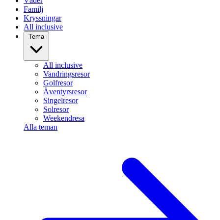
Väder
Familj
Kryssningar
All inclusive
Tema
All inclusive
Vandringsresor
Golfresor
Äventyrsresor
Singelresor
Solresor
Weekendresa
Alla teman