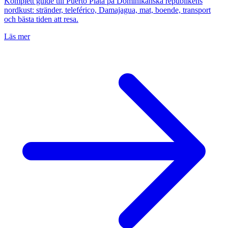
Komplett guide till Puerto Plata på Dominikanska republikens
nordkust: stränder, teleférico, Damajagua, mat, boende, transport
och bästa tiden att resa.
Läs mer