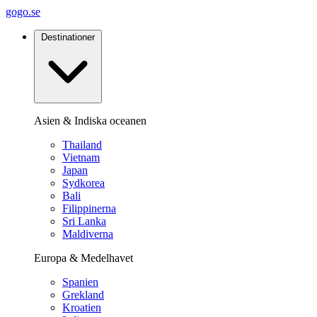
gogo.se
Destinationer
Asien & Indiska oceanen
Thailand
Vietnam
Japan
Sydkorea
Bali
Filippinerna
Sri Lanka
Maldiverna
Europa & Medelhavet
Spanien
Grekland
Kroatien