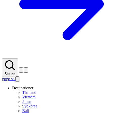
Sök
⌘K
gogo.se
Destinationer
Thailand
Vietnam
Japan
Sydkorea
Bali