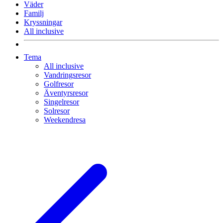
Väder
Familj
Kryssningar
All inclusive
Tema
All inclusive
Vandringsresor
Golfresor
Äventyrsresor
Singelresor
Solresor
Weekendresa