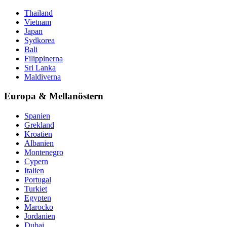
Thailand
Vietnam
Japan
Sydkorea
Bali
Filippinerna
Sri Lanka
Maldiverna
Europa & Mellanöstern
Spanien
Grekland
Kroatien
Albanien
Montenegro
Cypern
Italien
Portugal
Turkiet
Egypten
Marocko
Jordanien
Dubai