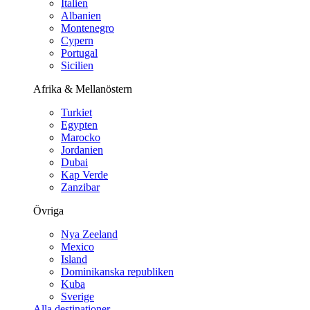
Italien
Albanien
Montenegro
Cypern
Portugal
Sicilien
Afrika & Mellanöstern
Turkiet
Egypten
Marocko
Jordanien
Dubai
Kap Verde
Zanzibar
Övriga
Nya Zeeland
Mexico
Island
Dominikanska republiken
Kuba
Sverige
Alla destinationer