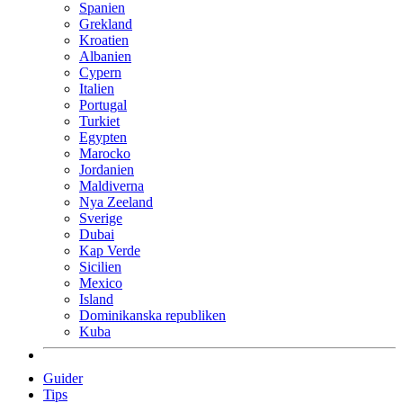
Spanien
Grekland
Kroatien
Albanien
Cypern
Italien
Portugal
Turkiet
Egypten
Marocko
Jordanien
Maldiverna
Nya Zeeland
Sverige
Dubai
Kap Verde
Sicilien
Mexico
Island
Dominikanska republiken
Kuba
Guider
Tips