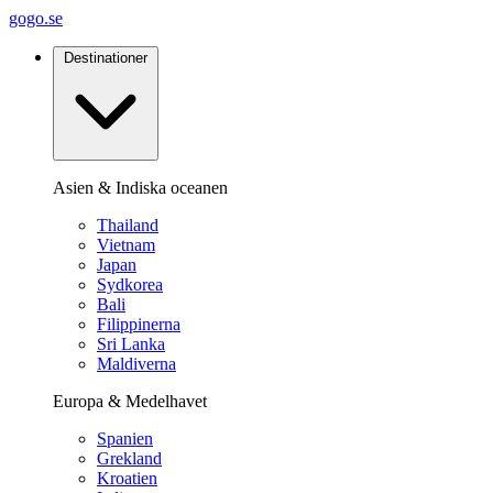
gogo.se
Destinationer
Asien & Indiska oceanen
Thailand
Vietnam
Japan
Sydkorea
Bali
Filippinerna
Sri Lanka
Maldiverna
Europa & Medelhavet
Spanien
Grekland
Kroatien