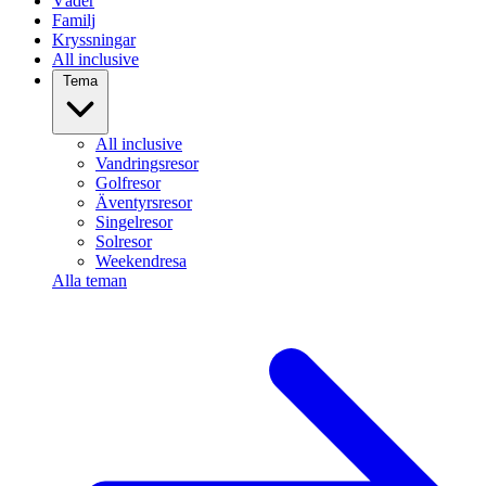
Väder
Familj
Kryssningar
All inclusive
Tema
All inclusive
Vandringsresor
Golfresor
Äventyrsresor
Singelresor
Solresor
Weekendresa
Alla teman