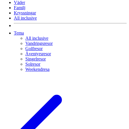
Väder
Familj
Kryssningar
All inclusive
Tema
All inclusive
Vandringsresor
Golfresor
Äventyrsresor
Singelresor
Solresor
Weekendresa