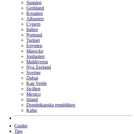
Spanien
Grekland
Kroatien
Albanien
Cypern
Italien
Portugal
Turkiet
Egypten
Marocko
Jordanien
Maldiverna
Nya Zeeland
Sverige
Dubai
Kap Verde
Sicilien
Mexico
Island
Dominikanska republiken
Kuba
Guider
Tips