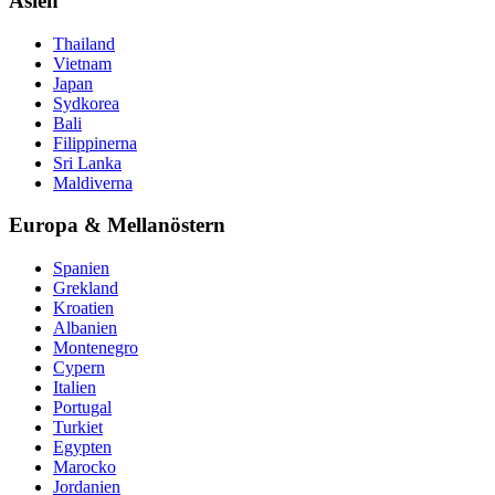
Asien
Thailand
Vietnam
Japan
Sydkorea
Bali
Filippinerna
Sri Lanka
Maldiverna
Europa & Mellanöstern
Spanien
Grekland
Kroatien
Albanien
Montenegro
Cypern
Italien
Portugal
Turkiet
Egypten
Marocko
Jordanien