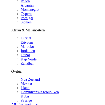
Italien
Albanien
Montenegro
Cypern
Portugal
Sicilien
Afrika & Mellanöstern
Turkiet
Egypten
Marocko
Jordanien
Dubai
Kap Verde
Zanzibar
Övriga
Nya Zeeland
Mexico
Island
Dominikanska republiken
Kuba
Sverige
Alla destinationer