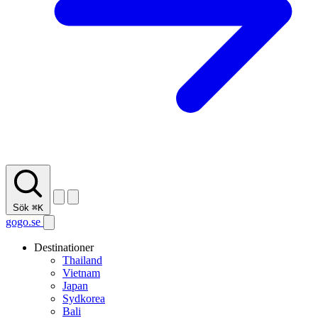
Sök
⌘K
gogo.se
Destinationer
Thailand
Vietnam
Japan
Sydkorea
Bali