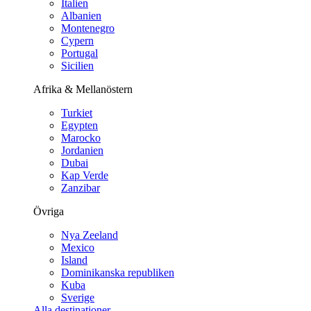
Italien
Albanien
Montenegro
Cypern
Portugal
Sicilien
Afrika & Mellanöstern
Turkiet
Egypten
Marocko
Jordanien
Dubai
Kap Verde
Zanzibar
Övriga
Nya Zeeland
Mexico
Island
Dominikanska republiken
Kuba
Sverige
Alla destinationer