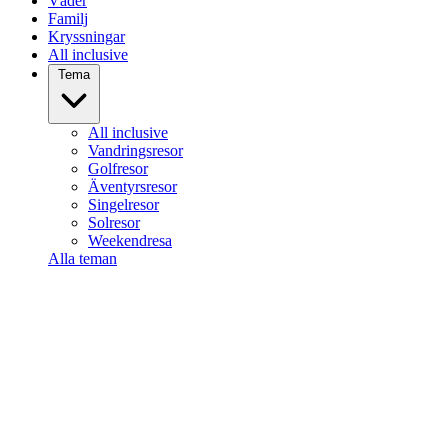
Väder
Familj
Kryssningar
All inclusive
Tema
All inclusive
Vandringsresor
Golfresor
Äventyrsresor
Singelresor
Solresor
Weekendresa
Alla teman