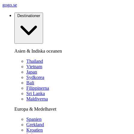
gogo.se
Destinationer
Asien & Indiska oceanen
Thailand
Vietnam
Japan
Sydkorea
Bali
Filippinerna
Sri Lanka
Maldiverna
Europa & Medelhavet
Spanien
Grekland
Kroatien